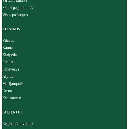
Virtuali klinika
Skubi pagalba 24/7
Visos paslaugos
KLINIKOS
Vilnius
Kaunas
Klaipėda
Šiauliai
Panevėžys
Alytus
Marijampolė
Utena
Kiti miestai
PACIENTUI
Registracija vizitui