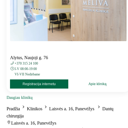
Alytus, Naujoji g. 76
+370 315 24 100
I-V 08:00-19:00
VI-VII Nedirbame
Registracija internetu
Apie kliniką
Daugiau klinikų
Pradžia
Klinikos
Laisvės a. 16, Panevėžys
Dantų
chirurgija
Laisvės a. 16, Panevėžys