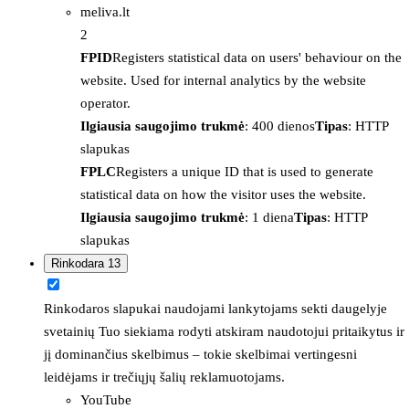
meliva.lt
2
FPID
Registers statistical data on users' behaviour on the
website. Used for internal analytics by the website
operator.
Ilgiausia saugojimo trukmė
: 400 dienos
Tipas
: HTTP
slapukas
FPLC
Registers a unique ID that is used to generate
statistical data on how the visitor uses the website.
Ilgiausia saugojimo trukmė
: 1 diena
Tipas
: HTTP
slapukas
Rinkodara
13
Rinkodaros slapukai naudojami lankytojams sekti daugelyje
svetainių Tuo siekiama rodyti atskiram naudotojui pritaikytus ir
jį dominančius skelbimus – tokie skelbimai vertingesni
leidėjams ir trečiųjų šalių reklamuotojams.
YouTube