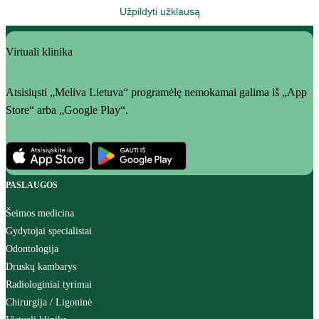
Užpildyti užklausą
Virtuali klinika
Atsisiųsti „Meliva Lietuva“ programėlę nemokamai galima iš „App
Store“ arba „Google Play“.
PASLAUGOS
Šeimos medicina
Gydytojai specialistai
Odontologija
Druskų kambarys
Radiologiniai tyrimai
Chirurgija / Ligoninė