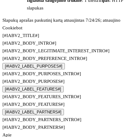
Ilgiausia saugojimo trukmė
: 1 diena
Tipas
: HTTP
slapukas
Slapukų aprašas paskutinį kartą atnaujintas 7/24/26; atnaujino
Cookiebot
[#IABV2_TITLE#]
[#IABV2_BODY_INTRO#]
[#IABV2_BODY_LEGITIMATE_INTEREST_INTRO#]
[#IABV2_BODY_PREFERENCE_INTRO#]
[#IABV2_LABEL_PURPOSES#]
[#IABV2_BODY_PURPOSES_INTRO#]
[#IABV2_BODY_PURPOSES#]
[#IABV2_LABEL_FEATURES#]
[#IABV2_BODY_FEATURES_INTRO#]
[#IABV2_BODY_FEATURES#]
[#IABV2_LABEL_PARTNERS#]
[#IABV2_BODY_PARTNERS_INTRO#]
[#IABV2_BODY_PARTNERS#]
Apie