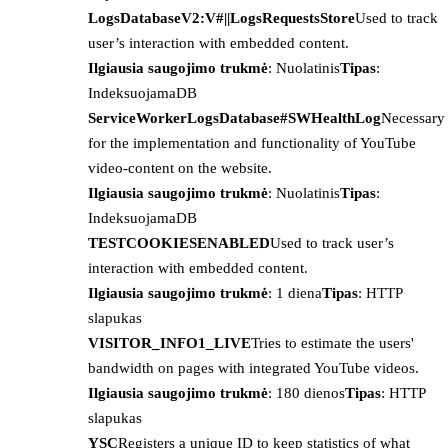
LogsDatabaseV2:V#||LogsRequestsStore
Used to track
user’s interaction with embedded content.
Ilgiausia saugojimo trukmė
: Nuolatinis
Tipas
:
IndeksuojamaDB
ServiceWorkerLogsDatabase#SWHealthLog
Necessary
for the implementation and functionality of YouTube
video-content on the website.
Ilgiausia saugojimo trukmė
: Nuolatinis
Tipas
:
IndeksuojamaDB
TESTCOOKIESENABLED
Used to track user’s
interaction with embedded content.
Ilgiausia saugojimo trukmė
: 1 diena
Tipas
: HTTP
slapukas
VISITOR_INFO1_LIVE
Tries to estimate the users'
bandwidth on pages with integrated YouTube videos.
Ilgiausia saugojimo trukmė
: 180 dienos
Tipas
: HTTP
slapukas
YSC
Registers a unique ID to keep statistics of what