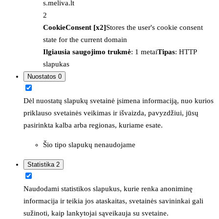
s.meliva.lt
2
CookieConsent [x2]
Stores the user's cookie consent
state for the current domain
Ilgiausia saugojimo trukmė
: 1 metai
Tipas
: HTTP
slapukas
Nuostatos
0
Dėl nuostatų slapukų svetainė įsimena informaciją, nuo kurios
priklauso svetainės veikimas ir išvaizda, pavyzdžiui, jūsų
pasirinkta kalba arba regionas, kuriame esate.
Šio tipo slapukų nenaudojame
Statistika
2
Naudodami statistikos slapukus, kurie renka anoniminę
informacija ir teikia jos ataskaitas, svetainės savininkai gali
sužinoti, kaip lankytojai sąveikauja su svetaine.