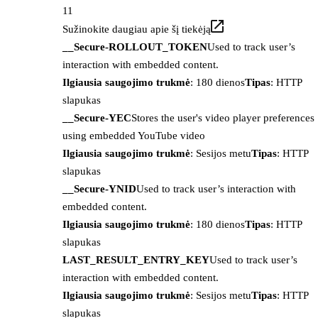
11
Sužinokite daugiau apie šį tiekėją
__Secure-ROLLOUT_TOKEN
Used to track user’s
interaction with embedded content.
Ilgiausia saugojimo trukmė
: 180 dienos
Tipas
: HTTP
slapukas
__Secure-YEC
Stores the user's video player preferences
using embedded YouTube video
Ilgiausia saugojimo trukmė
: Sesijos metu
Tipas
: HTTP
slapukas
__Secure-YNID
Used to track user’s interaction with
embedded content.
Ilgiausia saugojimo trukmė
: 180 dienos
Tipas
: HTTP
slapukas
LAST_RESULT_ENTRY_KEY
Used to track user’s
interaction with embedded content.
Ilgiausia saugojimo trukmė
: Sesijos metu
Tipas
: HTTP
slapukas