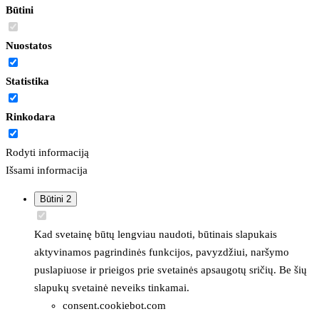
Būtini
Nuostatos
Statistika
Rinkodara
Rodyti informaciją
Išsami informacija
Būtini
2
Kad svetainę būtų lengviau naudoti, būtinais slapukais
aktyvinamos pagrindinės funkcijos, pavyzdžiui, naršymo
puslapiuose ir prieigos prie svetainės apsaugotų sričių. Be šių
slapukų svetainė neveiks tinkamai.
consent.cookiebot.com