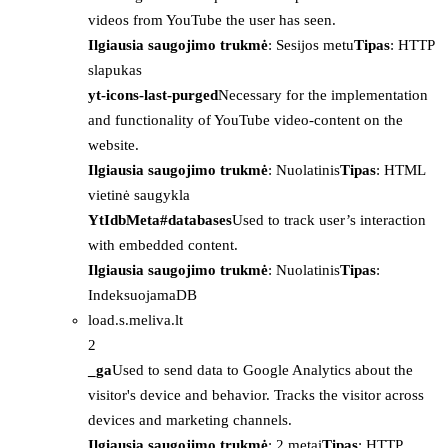
videos from YouTube the user has seen.
Ilgiausia saugojimo trukmė
: Sesijos metu
Tipas
: HTTP
slapukas
yt-icons-last-purged
Necessary for the implementation
and functionality of YouTube video-content on the
website.
Ilgiausia saugojimo trukmė
: Nuolatinis
Tipas
: HTML
vietinė saugykla
YtIdbMeta#databases
Used to track user’s interaction
with embedded content.
Ilgiausia saugojimo trukmė
: Nuolatinis
Tipas
:
IndeksuojamaDB
load.s.meliva.lt
2
_ga
Used to send data to Google Analytics about the
visitor's device and behavior. Tracks the visitor across
devices and marketing channels.
Ilgiausia saugojimo trukmė
: 2 metai
Tipas
: HTTP