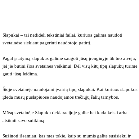
Slapukai – tai nedideli tekstiniai failai, kuriuos galima naudoti 
svetainėse siekiant pagerinti naudotojo patirtį.
Pagal įstatymą slapukus galime saugoti jūsų įrenginyje tik tuo atveju, 
jei jie būtini šios svetainės veikimui. Dėl visų kitų tipų slapukų turime 
gauti jūsų leidimą.
Šioje svetainėje naudojami įvairių tipų slapukai. Kai kuriuos slapukus 
įdeda mūsų puslapiuose naudojamos trečiųjų šalių tarnybos.
Mūsų svetainėje Slapukų deklaracijoje galite bet kada keisti arba 
atsiimti savo sutikimą.
Sužinoti išsamiau, kas mes tokie, kaip su mumis galite susisiekti ir 