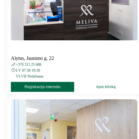
Alytus, Jaunimo g. 22
+370 315 25 688
I-V 07:30-19:30
VI-VII Nedirbame
Registracija internetu
Apie kliniką