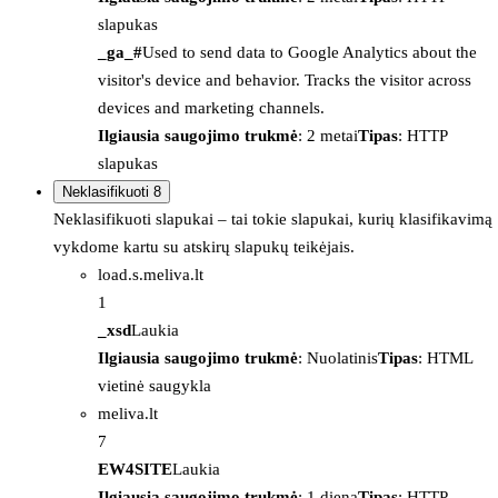
slapukas
_ga_#
Used to send data to Google Analytics about the
visitor's device and behavior. Tracks the visitor across
devices and marketing channels.
Ilgiausia saugojimo trukmė
: 2 metai
Tipas
: HTTP
slapukas
Neklasifikuoti
8
Neklasifikuoti slapukai – tai tokie slapukai, kurių klasifikavimą
vykdome kartu su atskirų slapukų teikėjais.
load.s.meliva.lt
1
_xsd
Laukia
Ilgiausia saugojimo trukmė
: Nuolatinis
Tipas
: HTML
vietinė saugykla
meliva.lt
7
EW4SITE
Laukia
Ilgiausia saugojimo trukmė
: 1 diena
Tipas
: HTTP