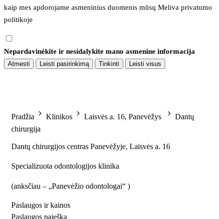
kaip mes apdorojame asmeninius duomenis mūsų 
Meliva privatumo 
politikoje
Nepardavinėkite ir nesidalykite mano asmenine informacija
Atmesti
Leisti pasirinkimą
Tinkinti
Leisti visus
Pradžia
Klinikos
Laisvės a. 16, Panevėžys
Dantų
chirurgija
Dantų chirurgijos centras Panevėžyje, Laisvės a. 16
Specializuota odontologijos klinika
(
anksčiau – „Panevėžio odontologai“
)
Paslaugos ir kainos
Paslaugos paieška