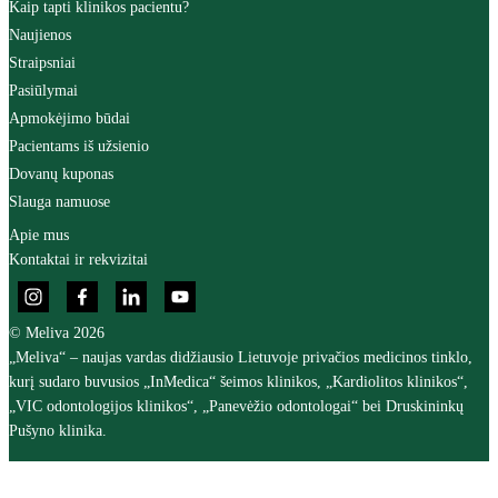
Kaip tapti klinikos pacientu?
Naujienos
Straipsniai
Pasiūlymai
Apmokėjimo būdai
Pacientams iš užsienio
Dovanų kuponas
Slauga namuose
Apie mus
Kontaktai ir rekvizitai
© Meliva 2026
„Meliva“ – naujas vardas didžiausio Lietuvoje privačios medicinos tinklo,
kurį sudaro buvusios „InMedica“ šeimos klinikos, „Kardiolitos klinikos“,
„VIC odontologijos klinikos“, „Panevėžio odontologai“ bei Druskininkų
Pušyno klinika.