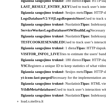
Ilgiausia saugojimo trukmė
: 180 dienos
Tipas
: HTTP sl
LAST_RESULT_ENTRY_KEY
Used to track user’s int
Ilgiausia saugojimo trukmė
: Sesijos metu
Tipas
: HTTP s
LogsDatabaseV2:V#||LogsRequestsStore
Used to track 
Ilgiausia saugojimo trukmė
: Nuolatinis
Tipas
: Indeksu
ServiceWorkerLogsDatabase#SWHealthLog
Necessary 
Ilgiausia saugojimo trukmė
: Nuolatinis
Tipas
: Indeksu
TESTCOOKIESENABLED
Used to track user’s interac
Ilgiausia saugojimo trukmė
: 1 diena
Tipas
: HTTP slapuk
VISITOR_INFO1_LIVE
Tries to estimate the users' ba
Ilgiausia saugojimo trukmė
: 180 dienos
Tipas
: HTTP sl
YSC
Registers a unique ID to keep statistics of what vid
Ilgiausia saugojimo trukmė
: Sesijos metu
Tipas
: HTTP s
yt-icons-last-purged
Necessary for the implementation an
Ilgiausia saugojimo trukmė
: Nuolatinis
Tipas
: HTML vie
YtIdbMeta#databases
Used to track user’s interaction w
Ilgiausia saugojimo trukmė
: Nuolatinis
Tipas
: Indeksu
load.s.meliva.lt