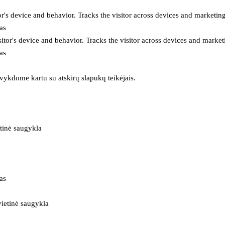
or's device and behavior. Tracks the visitor across devices and marketin
as
itor's device and behavior. Tracks the visitor across devices and market
as
 vykdome kartu su atskirų slapukų teikėjais.
tinė saugykla
as
ietinė saugykla