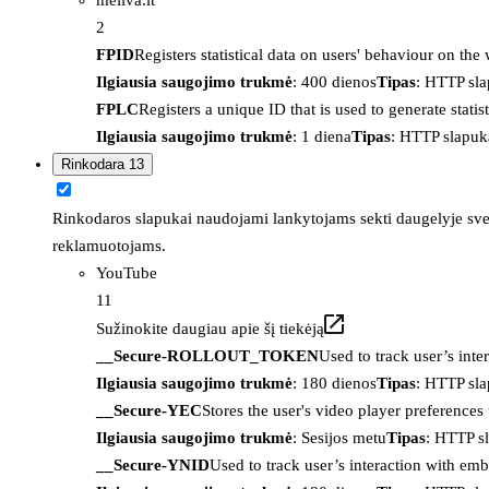
2
FPID
Registers statistical data on users' behaviour on the
Ilgiausia saugojimo trukmė
: 400 dienos
Tipas
: HTTP sl
FPLC
Registers a unique ID that is used to generate statis
Ilgiausia saugojimo trukmė
: 1 diena
Tipas
: HTTP slapuk
Rinkodara
13
Rinkodaros slapukai naudojami lankytojams sekti daugelyje sveta
reklamuotojams.
YouTube
11
Sužinokite daugiau apie šį tiekėją
__Secure-ROLLOUT_TOKEN
Used to track user’s int
Ilgiausia saugojimo trukmė
: 180 dienos
Tipas
: HTTP sl
__Secure-YEC
Stores the user's video player preferenc
Ilgiausia saugojimo trukmė
: Sesijos metu
Tipas
: HTTP s
__Secure-YNID
Used to track user’s interaction with em