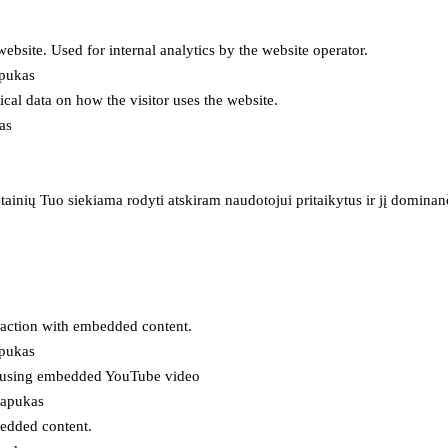
 website. Used for internal analytics by the website operator.
apukas
tical data on how the visitor uses the website.
as
inių Tuo siekiama rodyti atskiram naudotojui pritaikytus ir jį dominanči
eraction with embedded content.
apukas
es using embedded YouTube video
lapukas
bedded content.