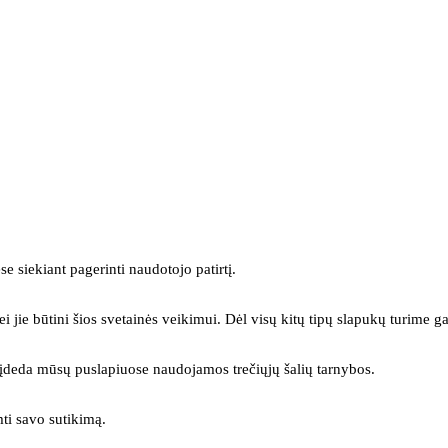
se siekiant pagerinti naudotojo patirtį.
ei jie būtini šios svetainės veikimui. Dėl visų kitų tipų slapukų turime ga
s įdeda mūsų puslapiuose naudojamos trečiųjų šalių tarnybos.
mti savo sutikimą.