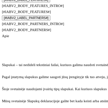
[#IABV2_BODY_FEATURES_INTRO#]
[#IABV2_BODY_FEATURES#]
[#IABV2_LABEL_PARTNERS#]
[#IABV2_BODY_PARTNERS_INTRO#]
[#IABV2_BODY_PARTNERS#]
Apie
Slapukai – tai nedideli tekstiniai failai, kuriuos galima naudoti svetainė
Pagal įstatymą slapukus galime saugoti jūsų įrenginyje tik tuo atveju, j
Šioje svetainėje naudojami įvairių tipų slapukai. Kai kuriuos slapuku
Mūsų svetainėje Slapukų deklaracijoje galite bet kada keisti arba atsii