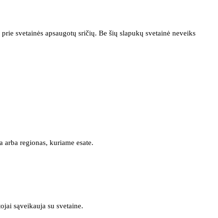
prie svetainės apsaugotų sričių. Be šių slapukų svetainė neveiks
a arba regionas, kuriame esate.
tojai sąveikauja su svetaine.