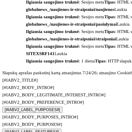
Ilgiausia saugojimo trukmė
: Sesijos metu
Tipas
: HTML v
globalnews_/naujienos-ir-straipsniai/naujienos
Laukia
Ilgiausia saugojimo trukmė
: Sesijos metu
Tipas
: HTML v
globalnews_/naujienos-ir-straipsniai/pasiulymai
Laukia
Ilgiausia saugojimo trukmė
: Sesijos metu
Tipas
: HTML v
globalnews_/naujienos-ir-straipsniai/straipsniai
Laukia
Ilgiausia saugojimo trukmė
: Sesijos metu
Tipas
: HTML v
SITEXSRF141
Laukia
Ilgiausia saugojimo trukmė
: 1 diena
Tipas
: HTTP slapuk
Slapukų aprašas paskutinį kartą atnaujintas 7/24/26; atnaujino
Cookie
[#IABV2_TITLE#]
[#IABV2_BODY_INTRO#]
[#IABV2_BODY_LEGITIMATE_INTEREST_INTRO#]
[#IABV2_BODY_PREFERENCE_INTRO#]
[#IABV2_LABEL_PURPOSES#]
[#IABV2_BODY_PURPOSES_INTRO#]
[#IABV2_BODY_PURPOSES#]
[#IABV2_LABEL_FEATURES#]