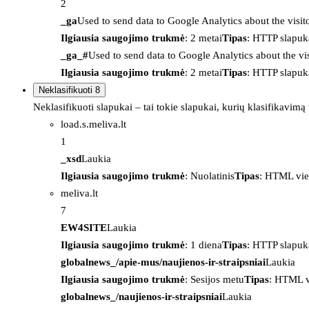
2
_ga
Used to send data to Google Analytics about the visit
Ilgiausia saugojimo trukmė
: 2 metai
Tipas
: HTTP slapuk
_ga_#
Used to send data to Google Analytics about the vis
Ilgiausia saugojimo trukmė
: 2 metai
Tipas
: HTTP slapuk
Neklasifikuoti
8
Neklasifikuoti slapukai – tai tokie slapukai, kurių klasifikavimą
load.s.meliva.lt
1
_xsd
Laukia
Ilgiausia saugojimo trukmė
: Nuolatinis
Tipas
: HTML vie
meliva.lt
7
EW4SITE
Laukia
Ilgiausia saugojimo trukmė
: 1 diena
Tipas
: HTTP slapuk
globalnews_/apie-mus/naujienos-ir-straipsniai
Laukia
Ilgiausia saugojimo trukmė
: Sesijos metu
Tipas
: HTML v
globalnews_/naujienos-ir-straipsniai
Laukia