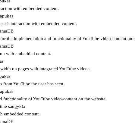
apukas
eraction with embedded content.
lapukas
user’s interaction with embedded content.
ojamaDB
for the implementation and functionality of YouTube video-content on t
ojamaDB
tion with embedded content.
as
ndwidth on pages with integrated YouTube videos.
apukas
eos from YouTube the user has seen.
lapukas
d functionality of YouTube video-content on the website.
tinė saugykla
ith embedded content.
ojamaDB