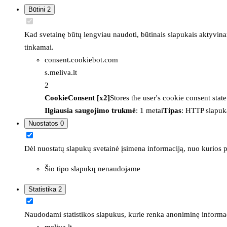
Būtini
2
Kad svetainę būtų lengviau naudoti, būtinais slapukais aktyvina
tinkamai.
consent.cookiebot.com
s.meliva.lt
2
CookieConsent [x2]
Stores the user's cookie consent stat
Ilgiausia saugojimo trukmė
: 1 metai
Tipas
: HTTP slapuk
Nuostatos
0
Dėl nuostatų slapukų svetainė įsimena informaciją, nuo kurios pr
Šio tipo slapukų nenaudojame
Statistika
2
Naudodami statistikos slapukus, kurie renka anoniminę informacija
meliva.lt