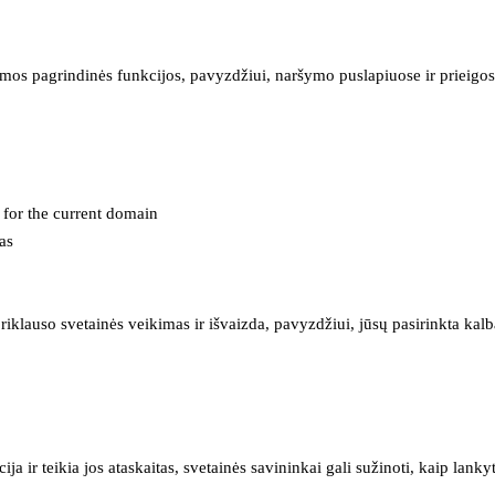
mos pagrindinės funkcijos, pavyzdžiui, naršymo puslapiuose ir prieigos 
e for the current domain
as
iklauso svetainės veikimas ir išvaizda, pavyzdžiui, jūsų pasirinkta kalb
 ir teikia jos ataskaitas, svetainės savininkai gali sužinoti, kaip lanky