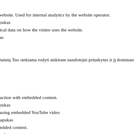
 website. Used for internal analytics by the website operator.
apukas
tical data on how the visitor uses the website.
as
inių Tuo siekiama rodyti atskiram naudotojui pritaikytus ir jį dominanči
eraction with embedded content.
apukas
es using embedded YouTube video
lapukas
bedded content.