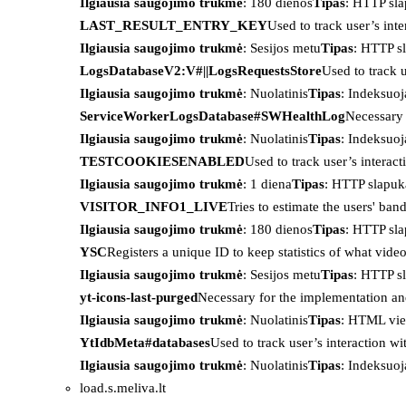
Ilgiausia saugojimo trukmė
: 180 dienos
Tipas
: HTTP sl
LAST_RESULT_ENTRY_KEY
Used to track user’s int
Ilgiausia saugojimo trukmė
: Sesijos metu
Tipas
: HTTP s
LogsDatabaseV2:V#||LogsRequestsStore
Used to track 
Ilgiausia saugojimo trukmė
: Nuolatinis
Tipas
: Indeksu
ServiceWorkerLogsDatabase#SWHealthLog
Necessary 
Ilgiausia saugojimo trukmė
: Nuolatinis
Tipas
: Indeksu
TESTCOOKIESENABLED
Used to track user’s interac
Ilgiausia saugojimo trukmė
: 1 diena
Tipas
: HTTP slapuk
VISITOR_INFO1_LIVE
Tries to estimate the users' ba
Ilgiausia saugojimo trukmė
: 180 dienos
Tipas
: HTTP sl
YSC
Registers a unique ID to keep statistics of what vid
Ilgiausia saugojimo trukmė
: Sesijos metu
Tipas
: HTTP s
yt-icons-last-purged
Necessary for the implementation an
Ilgiausia saugojimo trukmė
: Nuolatinis
Tipas
: HTML vie
YtIdbMeta#databases
Used to track user’s interaction w
Ilgiausia saugojimo trukmė
: Nuolatinis
Tipas
: Indeksu
load.s.meliva.lt