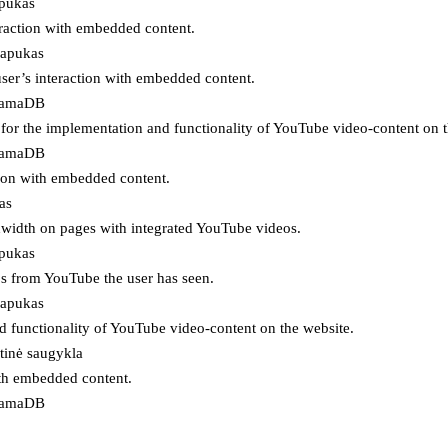
apukas
eraction with embedded content.
lapukas
user’s interaction with embedded content.
ojamaDB
for the implementation and functionality of YouTube video-content on t
ojamaDB
tion with embedded content.
as
ndwidth on pages with integrated YouTube videos.
apukas
eos from YouTube the user has seen.
lapukas
d functionality of YouTube video-content on the website.
tinė saugykla
ith embedded content.
ojamaDB