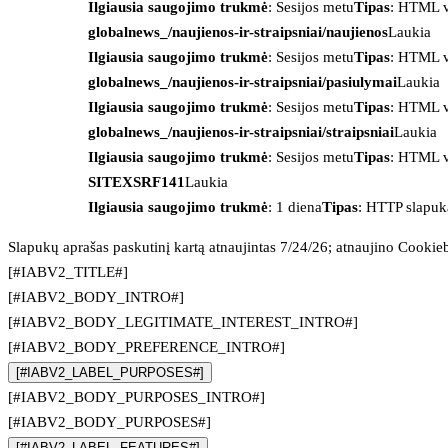
Ilgiausia saugojimo trukmė
: Sesijos metu
Tipas
: HTML v
globalnews_/naujienos-ir-straipsniai/naujienos
Laukia
Ilgiausia saugojimo trukmė
: Sesijos metu
Tipas
: HTML v
globalnews_/naujienos-ir-straipsniai/pasiulymai
Laukia
Ilgiausia saugojimo trukmė
: Sesijos metu
Tipas
: HTML v
globalnews_/naujienos-ir-straipsniai/straipsniai
Laukia
Ilgiausia saugojimo trukmė
: Sesijos metu
Tipas
: HTML v
SITEXSRF141
Laukia
Ilgiausia saugojimo trukmė
: 1 diena
Tipas
: HTTP slapuk
Slapukų aprašas paskutinį kartą atnaujintas 7/24/26; atnaujino
Cookie
[#IABV2_TITLE#]
[#IABV2_BODY_INTRO#]
[#IABV2_BODY_LEGITIMATE_INTEREST_INTRO#]
[#IABV2_BODY_PREFERENCE_INTRO#]
[#IABV2_LABEL_PURPOSES#]
[#IABV2_BODY_PURPOSES_INTRO#]
[#IABV2_BODY_PURPOSES#]
[#IABV2_LABEL_FEATURES#]