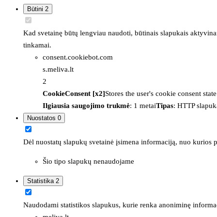
Būtini
2
Kad svetainę būtų lengviau naudoti, būtinais slapukais aktyvina
tinkamai.
consent.cookiebot.com
s.meliva.lt
2
CookieConsent [x2]
Stores the user's cookie consent stat
Ilgiausia saugojimo trukmė
: 1 metai
Tipas
: HTTP slapuk
Nuostatos
0
Dėl nuostatų slapukų svetainė įsimena informaciją, nuo kurios pr
Šio tipo slapukų nenaudojame
Statistika
2
Naudodami statistikos slapukus, kurie renka anoniminę informacija
meliva.lt