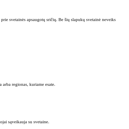
prie svetainės apsaugotų sričių. Be šių slapukų svetainė neveiks
a arba regionas, kuriame esate.
tojai sąveikauja su svetaine.