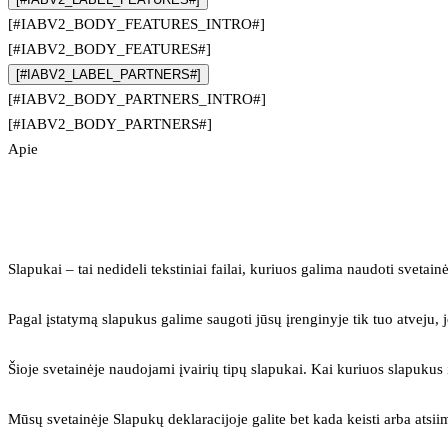
[#IABV2_BODY_FEATURES_INTRO#]
[#IABV2_BODY_FEATURES#]
[#IABV2_LABEL_PARTNERS#]
[#IABV2_BODY_PARTNERS_INTRO#]
[#IABV2_BODY_PARTNERS#]
Apie
Slapukai – tai nedideli tekstiniai failai, kuriuos galima naudoti svetainė
Pagal įstatymą slapukus galime saugoti jūsų įrenginyje tik tuo atveju, j
Šioje svetainėje naudojami įvairių tipų slapukai. Kai kuriuos slapuku
Mūsų svetainėje Slapukų deklaracijoje galite bet kada keisti arba atsii