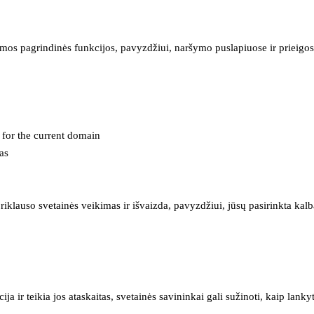
mos pagrindinės funkcijos, pavyzdžiui, naršymo puslapiuose ir prieigos 
e for the current domain
as
iklauso svetainės veikimas ir išvaizda, pavyzdžiui, jūsų pasirinkta kalb
 ir teikia jos ataskaitas, svetainės savininkai gali sužinoti, kaip lanky