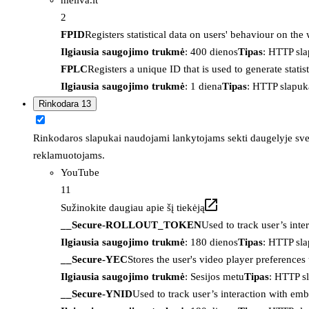
2
FPID
Registers statistical data on users' behaviour on the
Ilgiausia saugojimo trukmė
: 400 dienos
Tipas
: HTTP sl
FPLC
Registers a unique ID that is used to generate statis
Ilgiausia saugojimo trukmė
: 1 diena
Tipas
: HTTP slapuk
Rinkodara
13
Rinkodaros slapukai naudojami lankytojams sekti daugelyje sveta
reklamuotojams.
YouTube
11
Sužinokite daugiau apie šį tiekėją
__Secure-ROLLOUT_TOKEN
Used to track user’s int
Ilgiausia saugojimo trukmė
: 180 dienos
Tipas
: HTTP sl
__Secure-YEC
Stores the user's video player preferenc
Ilgiausia saugojimo trukmė
: Sesijos metu
Tipas
: HTTP s
__Secure-YNID
Used to track user’s interaction with em