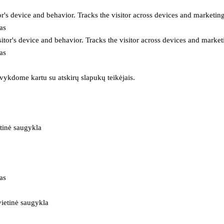
or's device and behavior. Tracks the visitor across devices and marketin
as
itor's device and behavior. Tracks the visitor across devices and market
as
 vykdome kartu su atskirų slapukų teikėjais.
tinė saugykla
as
ietinė saugykla