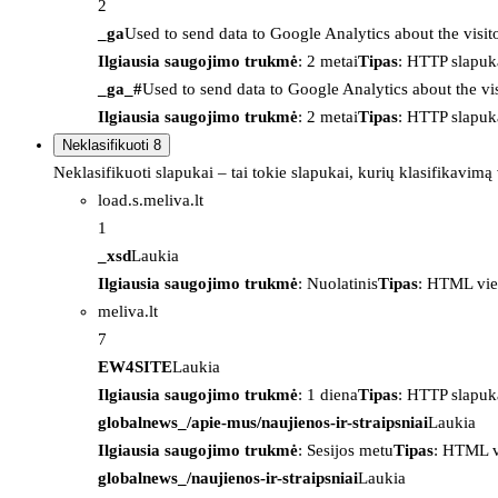
2
_ga
Used to send data to Google Analytics about the visit
Ilgiausia saugojimo trukmė
: 2 metai
Tipas
: HTTP slapuk
_ga_#
Used to send data to Google Analytics about the vis
Ilgiausia saugojimo trukmė
: 2 metai
Tipas
: HTTP slapuk
Neklasifikuoti
8
Neklasifikuoti slapukai – tai tokie slapukai, kurių klasifikavimą
load.s.meliva.lt
1
_xsd
Laukia
Ilgiausia saugojimo trukmė
: Nuolatinis
Tipas
: HTML vie
meliva.lt
7
EW4SITE
Laukia
Ilgiausia saugojimo trukmė
: 1 diena
Tipas
: HTTP slapuk
globalnews_/apie-mus/naujienos-ir-straipsniai
Laukia
Ilgiausia saugojimo trukmė
: Sesijos metu
Tipas
: HTML v
globalnews_/naujienos-ir-straipsniai
Laukia