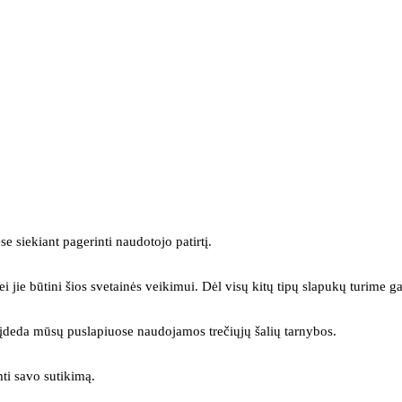
se siekiant pagerinti naudotojo patirtį.
ei jie būtini šios svetainės veikimui. Dėl visų kitų tipų slapukų turime ga
s įdeda mūsų puslapiuose naudojamos trečiųjų šalių tarnybos.
mti savo sutikimą.