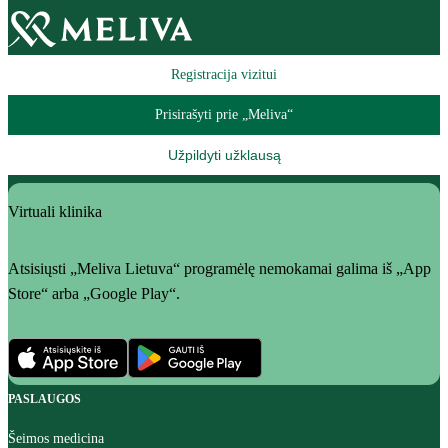
Registracija vizitui
Prisirašyti prie „Meliva“
Užpildyti užklausą
Virtuali klinika
Atsisiųsti „Meliva Lietuva“ programėlę nemokamai galima iš „App
Store“ arba „Google Play“.
PASLAUGOS
Šeimos medicina