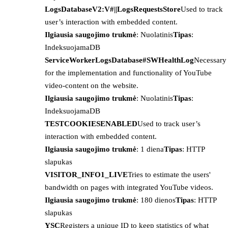
LogsDatabaseV2:V#||LogsRequestsStore
Used to track
user’s interaction with embedded content.
Ilgiausia saugojimo trukmė
: Nuolatinis
Tipas
:
IndeksuojamaDB
ServiceWorkerLogsDatabase#SWHealthLog
Necessary
for the implementation and functionality of YouTube
video-content on the website.
Ilgiausia saugojimo trukmė
: Nuolatinis
Tipas
:
IndeksuojamaDB
TESTCOOKIESENABLED
Used to track user’s
interaction with embedded content.
Ilgiausia saugojimo trukmė
: 1 diena
Tipas
: HTTP
slapukas
VISITOR_INFO1_LIVE
Tries to estimate the users'
bandwidth on pages with integrated YouTube videos.
Ilgiausia saugojimo trukmė
: 180 dienos
Tipas
: HTTP
slapukas
YSC
Registers a unique ID to keep statistics of what