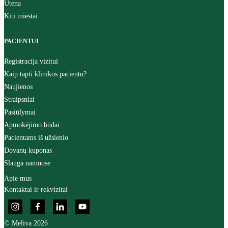
Utena
Kiti miestai
PACIENTUI
Registracija vizitui
Kaip tapti klinikos pacientu?
Naujienos
Straipsniai
Pasiūlymai
Apmokėjimo būdai
Pacientams iš užsienio
Dovanų kuponas
Slauga namuose
Apie mus
Kontaktai ir rekvizitai
© Meliva 2026