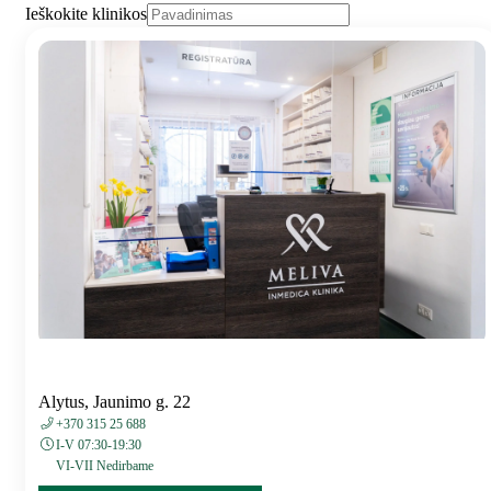
Ieškokite klinikos
Alytus, Jaunimo g. 22
+370 315 25 688
I-V 07:30-19:30
VI-VII Nedirbame