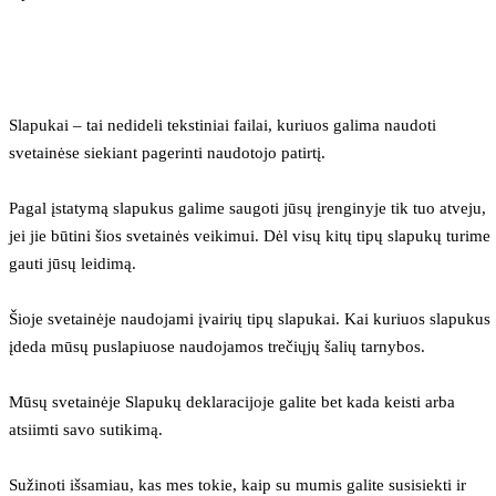
Slapukai – tai nedideli tekstiniai failai, kuriuos galima naudoti 
svetainėse siekiant pagerinti naudotojo patirtį.
Pagal įstatymą slapukus galime saugoti jūsų įrenginyje tik tuo atveju, 
jei jie būtini šios svetainės veikimui. Dėl visų kitų tipų slapukų turime 
gauti jūsų leidimą.
Šioje svetainėje naudojami įvairių tipų slapukai. Kai kuriuos slapukus 
įdeda mūsų puslapiuose naudojamos trečiųjų šalių tarnybos.
Mūsų svetainėje Slapukų deklaracijoje galite bet kada keisti arba 
atsiimti savo sutikimą.
Sužinoti išsamiau, kas mes tokie, kaip su mumis galite susisiekti ir 