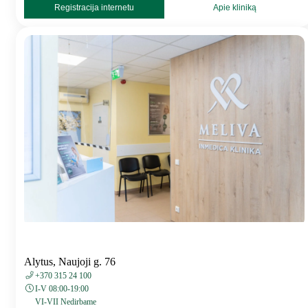
Registracija internetu
Apie kliniką
Alytus, Naujoji g. 76
+370 315 24 100
I-V 08:00-19:00
VI-VII Nedirbame