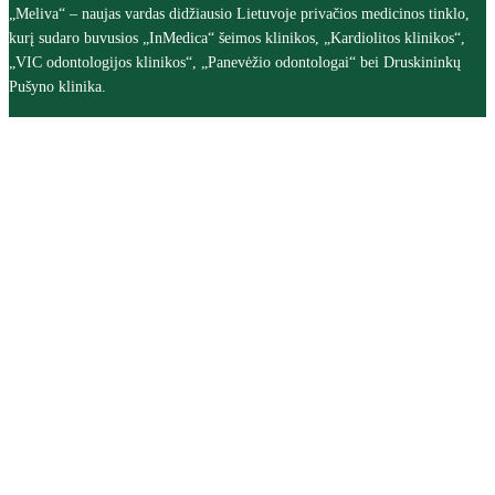
„Meliva“ – naujas vardas didžiausio Lietuvoje privačios medicinos tinklo,
kurį sudaro buvusios „InMedica“ šeimos klinikos, „Kardiolitos klinikos“,
„VIC odontologijos klinikos“, „Panevėžio odontologai“ bei Druskininkų
Pušyno klinika.