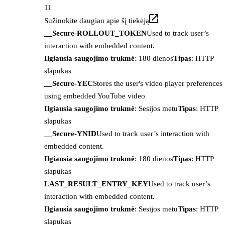
11
Sužinokite daugiau apie šį tiekėją
__Secure-ROLLOUT_TOKEN
Used to track user’s
interaction with embedded content.
Ilgiausia saugojimo trukmė
: 180 dienos
Tipas
: HTTP
slapukas
__Secure-YEC
Stores the user's video player preferences
using embedded YouTube video
Ilgiausia saugojimo trukmė
: Sesijos metu
Tipas
: HTTP
slapukas
__Secure-YNID
Used to track user’s interaction with
embedded content.
Ilgiausia saugojimo trukmė
: 180 dienos
Tipas
: HTTP
slapukas
LAST_RESULT_ENTRY_KEY
Used to track user’s
interaction with embedded content.
Ilgiausia saugojimo trukmė
: Sesijos metu
Tipas
: HTTP
slapukas