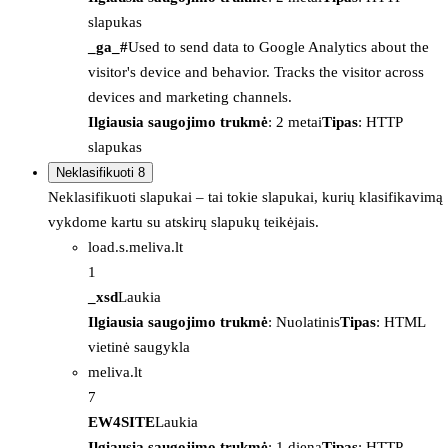
slapukas
_ga_#
Used to send data to Google Analytics about the
visitor's device and behavior. Tracks the visitor across
devices and marketing channels.
Ilgiausia saugojimo trukmė
: 2 metai
Tipas
: HTTP
slapukas
Neklasifikuoti
8
Neklasifikuoti slapukai – tai tokie slapukai, kurių klasifikavimą
vykdome kartu su atskirų slapukų teikėjais.
load.s.meliva.lt
1
_xsd
Laukia
Ilgiausia saugojimo trukmė
: Nuolatinis
Tipas
: HTML
vietinė saugykla
meliva.lt
7
EW4SITE
Laukia
Ilgiausia saugojimo trukmė
: 1 diena
Tipas
: HTTP