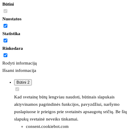
Būtini
Nuostatos
Statistika
Rinkodara
Rodyti informaciją
Išsami informacija
Būtini
2
Kad svetainę būtų lengviau naudoti, būtinais slapukais
aktyvinamos pagrindinės funkcijos, pavyzdžiui, naršymo
puslapiuose ir prieigos prie svetainės apsaugotų sričių. Be šių
slapukų svetainė neveiks tinkamai.
consent.cookiebot.com