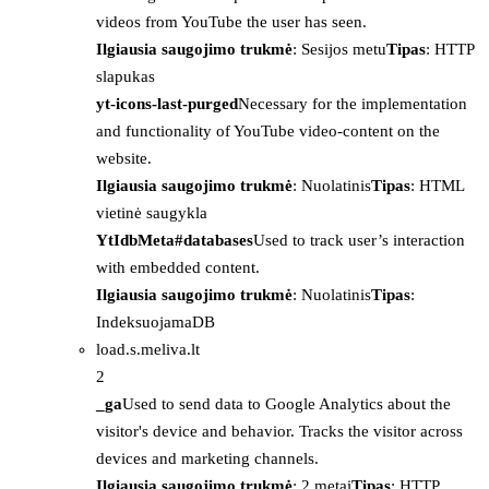
videos from YouTube the user has seen.
Ilgiausia saugojimo trukmė
: Sesijos metu
Tipas
: HTTP
slapukas
yt-icons-last-purged
Necessary for the implementation
and functionality of YouTube video-content on the
website.
Ilgiausia saugojimo trukmė
: Nuolatinis
Tipas
: HTML
vietinė saugykla
YtIdbMeta#databases
Used to track user’s interaction
with embedded content.
Ilgiausia saugojimo trukmė
: Nuolatinis
Tipas
:
IndeksuojamaDB
load.s.meliva.lt
2
_ga
Used to send data to Google Analytics about the
visitor's device and behavior. Tracks the visitor across
devices and marketing channels.
Ilgiausia saugojimo trukmė
: 2 metai
Tipas
: HTTP