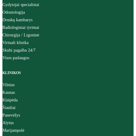
Gydytojai specialistai
Odontologija
Druskų kambarys
Radiologiniai tyrimai
Chirurgija / Ligoninė
Virtuali klinika
Skubi pagalba 24/7
Visos paslaugos
KLINIKOS
Vilnius
Kaunas
Klaipėda
Šiauliai
Panevėžys
Alytus
Marijampolė