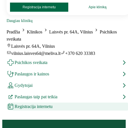
Registracija internetu
Apie kliniką
Daugiau klinikų
Pradžia
Klinikos
Laisvės pr. 64A, Vilnius
Psichikos
sveikata
Laisvės pr. 64A, Vilnius
vilnius.laisves64@meliva.lt
+370 620 33383
Psichikos sveikata
Paslaugos ir kainos
Gydytojai
Paslaugas taip pat teikia
Registracija internetu