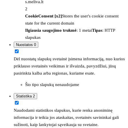
s.meliva.lt
2
CookieConsent [x2]
Stores the user's cookie consent
state for the current domain
Ilgiausia saugojimo trukmė
: 1 metai
Tipas
: HTTP
slapukas
Nuostatos
0
Dėl nuostatų slapukų svetainė įsimena informaciją, nuo kurios
priklauso svetainės veikimas ir išvaizda, pavyzdžiui, jūsų
pasirinkta kalba arba regionas, kuriame esate.
Šio tipo slapukų nenaudojame
Statistika
2
Naudodami statistikos slapukus, kurie renka anoniminę
informacija ir teikia jos ataskaitas, svetainės savininkai gali
sužinoti, kaip lankytojai sąveikauja su svetaine.