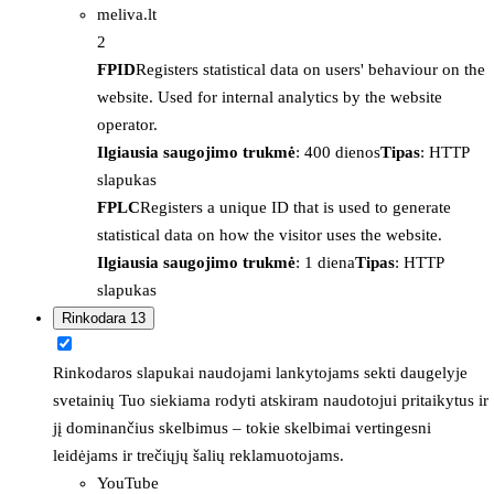
meliva.lt
2
FPID
Registers statistical data on users' behaviour on the
website. Used for internal analytics by the website
operator.
Ilgiausia saugojimo trukmė
: 400 dienos
Tipas
: HTTP
slapukas
FPLC
Registers a unique ID that is used to generate
statistical data on how the visitor uses the website.
Ilgiausia saugojimo trukmė
: 1 diena
Tipas
: HTTP
slapukas
Rinkodara
13
Rinkodaros slapukai naudojami lankytojams sekti daugelyje
svetainių Tuo siekiama rodyti atskiram naudotojui pritaikytus ir
jį dominančius skelbimus – tokie skelbimai vertingesni
leidėjams ir trečiųjų šalių reklamuotojams.
YouTube