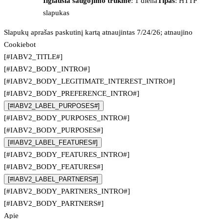
Ilgiausia saugojimo trukmė
: 1 diena
Tipas
: HTTP
slapukas
Slapukų aprašas paskutinį kartą atnaujintas 7/24/26; atnaujino
Cookiebot
[#IABV2_TITLE#]
[#IABV2_BODY_INTRO#]
[#IABV2_BODY_LEGITIMATE_INTEREST_INTRO#]
[#IABV2_BODY_PREFERENCE_INTRO#]
[#IABV2_LABEL_PURPOSES#]
[#IABV2_BODY_PURPOSES_INTRO#]
[#IABV2_BODY_PURPOSES#]
[#IABV2_LABEL_FEATURES#]
[#IABV2_BODY_FEATURES_INTRO#]
[#IABV2_BODY_FEATURES#]
[#IABV2_LABEL_PARTNERS#]
[#IABV2_BODY_PARTNERS_INTRO#]
[#IABV2_BODY_PARTNERS#]
Apie