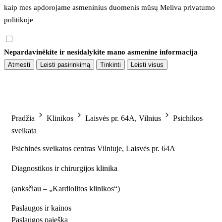
kaip mes apdorojame asmeninius duomenis mūsų 
Meliva privatumo 
politikoje
Nepardavinėkite ir nesidalykite mano asmenine informacija
Atmesti
Leisti pasirinkimą
Tinkinti
Leisti visus
Pradžia
Klinikos
Laisvės pr. 64A, Vilnius
Psichikos
sveikata
Psichinės sveikatos centras Vilniuje, Laisvės pr. 64A
Diagnostikos ir chirurgijos klinika
(
anksčiau – „Kardiolitos klinikos“
)
Paslaugos ir kainos
Paslaugos paieška