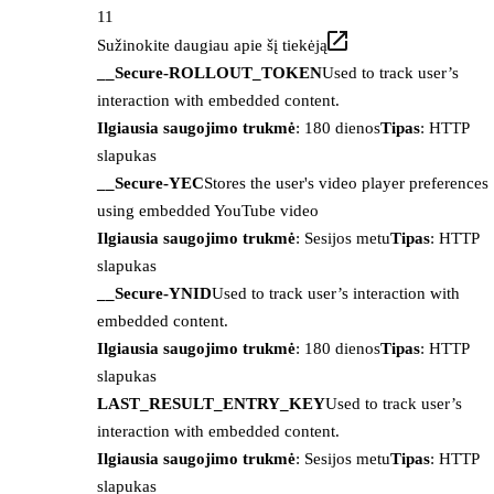
11
Sužinokite daugiau apie šį tiekėją
__Secure-ROLLOUT_TOKEN
Used to track user’s
interaction with embedded content.
Ilgiausia saugojimo trukmė
: 180 dienos
Tipas
: HTTP
slapukas
__Secure-YEC
Stores the user's video player preferences
using embedded YouTube video
Ilgiausia saugojimo trukmė
: Sesijos metu
Tipas
: HTTP
slapukas
__Secure-YNID
Used to track user’s interaction with
embedded content.
Ilgiausia saugojimo trukmė
: 180 dienos
Tipas
: HTTP
slapukas
LAST_RESULT_ENTRY_KEY
Used to track user’s
interaction with embedded content.
Ilgiausia saugojimo trukmė
: Sesijos metu
Tipas
: HTTP
slapukas