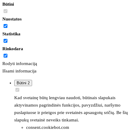
Būtini
Nuostatos
Statistika
Rinkodara
Rodyti informaciją
Išsami informacija
Būtini
2
Kad svetainę būtų lengviau naudoti, būtinais slapukais
aktyvinamos pagrindinės funkcijos, pavyzdžiui, naršymo
puslapiuose ir prieigos prie svetainės apsaugotų sričių. Be šių
slapukų svetainė neveiks tinkamai.
consent.cookiebot.com