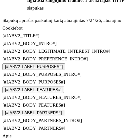
Ilgiausia saugojimo trukmė
: 1 diena
Tipas
: HTTP
slapukas
Slapukų aprašas paskutinį kartą atnaujintas 7/24/26; atnaujino
Cookiebot
[#IABV2_TITLE#]
[#IABV2_BODY_INTRO#]
[#IABV2_BODY_LEGITIMATE_INTEREST_INTRO#]
[#IABV2_BODY_PREFERENCE_INTRO#]
[#IABV2_LABEL_PURPOSES#]
[#IABV2_BODY_PURPOSES_INTRO#]
[#IABV2_BODY_PURPOSES#]
[#IABV2_LABEL_FEATURES#]
[#IABV2_BODY_FEATURES_INTRO#]
[#IABV2_BODY_FEATURES#]
[#IABV2_LABEL_PARTNERS#]
[#IABV2_BODY_PARTNERS_INTRO#]
[#IABV2_BODY_PARTNERS#]
Apie