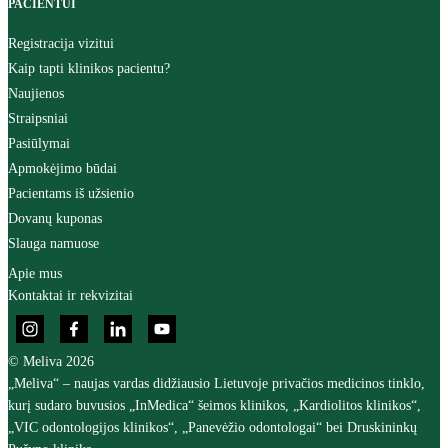
PACIENTUI
Registracija vizitui
Kaip tapti klinikos pacientu?
Naujienos
Straipsniai
Pasiūlymai
Apmokėjimo būdai
Pacientams iš užsienio
Dovanų kuponas
Slauga namuose
Apie mus
Kontaktai ir rekvizitai
© Meliva 2026
„Meliva“ – naujas vardas didžiausio Lietuvoje privačios medicinos tinklo,
kurį sudaro buvusios „InMedica“ šeimos klinikos, „Kardiolitos klinikos“,
„VIC odontologijos klinikos“, „Panevėžio odontologai“ bei Druskininkų