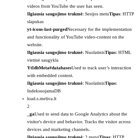
videos from YouTube the user has seen.
Ilgiausia saugojimo trukmė
: Sesijos metu
Tipas
: HTTP
slapukas
yt-icons-last-purged
Necessary for the implementation
and functionality of YouTube video-content on the
website.
Ilgiausia saugojimo trukmė
: Nuolatinis
Tipas
: HTML
vietinė saugykla
YtIdbMeta#databases
Used to track user’s interaction
with embedded content.
Ilgiausia saugojimo trukmė
: Nuolatinis
Tipas
:
IndeksuojamaDB
load.s.meliva.lt
2
_ga
Used to send data to Google Analytics about the
visitor's device and behavior. Tracks the visitor across
devices and marketing channels.
Ilgiausia saugojimo trukmė
: 2 metai
Tipas
: HTTP