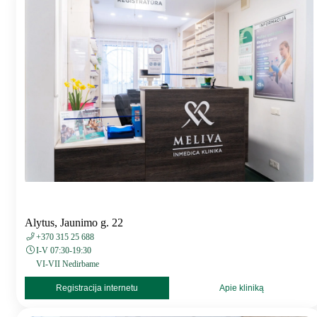
Alytus, Jaunimo g. 22
+370 315 25 688
I-V 07:30-19:30
VI-VII Nedirbame
Registracija internetu
Apie kliniką