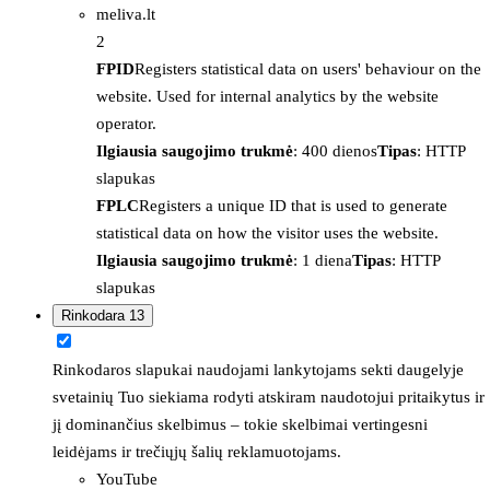
meliva.lt
2
FPID
Registers statistical data on users' behaviour on the
website. Used for internal analytics by the website
operator.
Ilgiausia saugojimo trukmė
: 400 dienos
Tipas
: HTTP
slapukas
FPLC
Registers a unique ID that is used to generate
statistical data on how the visitor uses the website.
Ilgiausia saugojimo trukmė
: 1 diena
Tipas
: HTTP
slapukas
Rinkodara
13
Rinkodaros slapukai naudojami lankytojams sekti daugelyje
svetainių Tuo siekiama rodyti atskiram naudotojui pritaikytus ir
jį dominančius skelbimus – tokie skelbimai vertingesni
leidėjams ir trečiųjų šalių reklamuotojams.
YouTube