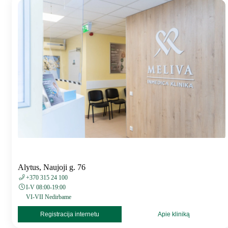
Alytus, Naujoji g. 76
+370 315 24 100
I-V 08:00-19:00
VI-VII Nedirbame
Registracija internetu
Apie kliniką