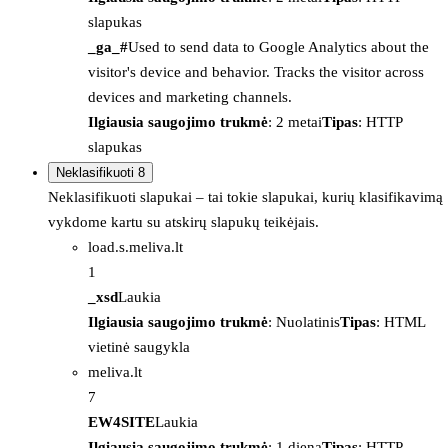
slapukas
_ga_#
Used to send data to Google Analytics about the
visitor's device and behavior. Tracks the visitor across
devices and marketing channels.
Ilgiausia saugojimo trukmė
: 2 metai
Tipas
: HTTP
slapukas
Neklasifikuoti
8
Neklasifikuoti slapukai – tai tokie slapukai, kurių klasifikavimą
vykdome kartu su atskirų slapukų teikėjais.
load.s.meliva.lt
1
_xsd
Laukia
Ilgiausia saugojimo trukmė
: Nuolatinis
Tipas
: HTML
vietinė saugykla
meliva.lt
7
EW4SITE
Laukia
Ilgiausia saugojimo trukmė
: 1 diena
Tipas
: HTTP