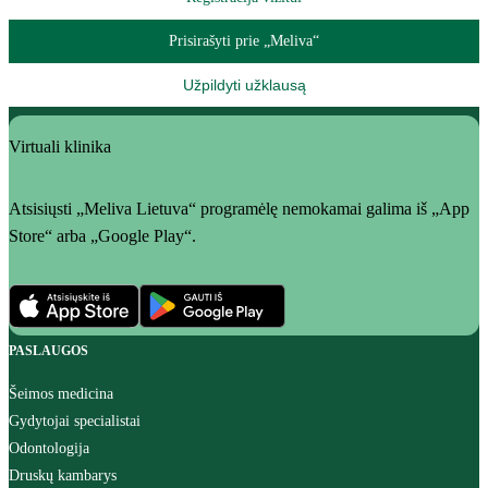
Prisirašyti prie „Meliva“
Užpildyti užklausą
Virtuali klinika
Atsisiųsti „Meliva Lietuva“ programėlę nemokamai galima iš „App
Store“ arba „Google Play“.
PASLAUGOS
Šeimos medicina
Gydytojai specialistai
Odontologija
Druskų kambarys