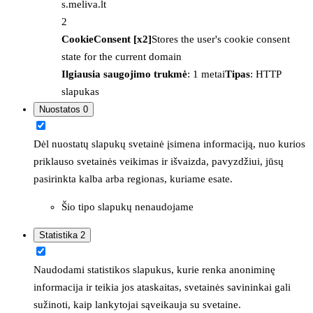
s.meliva.lt
2
CookieConsent [x2]
Stores the user's cookie consent
state for the current domain
Ilgiausia saugojimo trukmė
: 1 metai
Tipas
: HTTP
slapukas
Nuostatos
0
Dėl nuostatų slapukų svetainė įsimena informaciją, nuo kurios
priklauso svetainės veikimas ir išvaizda, pavyzdžiui, jūsų
pasirinkta kalba arba regionas, kuriame esate.
Šio tipo slapukų nenaudojame
Statistika
2
Naudodami statistikos slapukus, kurie renka anoniminę
informacija ir teikia jos ataskaitas, svetainės savininkai gali
sužinoti, kaip lankytojai sąveikauja su svetaine.