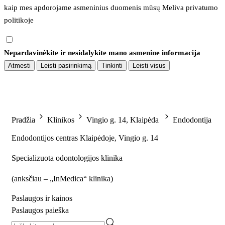
kaip mes apdorojame asmeninius duomenis mūsų 
Meliva privatumo 
politikoje
Nepardavinėkite ir nesidalykite mano asmenine informacija
Atmesti
Leisti pasirinkimą
Tinkinti
Leisti visus
Pradžia
Klinikos
Vingio g. 14, Klaipėda
Endodontija
Endodontijos centras Klaipėdoje, Vingio g. 14
Specializuota odontologijos klinika
(
anksčiau – „InMedica“ klinika
)
Paslaugos ir kainos
Paslaugos paieška