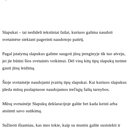
Slapukai – tai nedideli tekstiniai failai, kuriuos galima naudoti 
svetainėse siekiant pagerinti naudotojo patirtį.
Pagal įstatymą slapukus galime saugoti jūsų įrenginyje tik tuo atveju, 
jei jie būtini šios svetainės veikimui. Dėl visų kitų tipų slapukų turime 
gauti jūsų leidimą.
Šioje svetainėje naudojami įvairių tipų slapukai. Kai kuriuos slapukus 
įdeda mūsų puslapiuose naudojamos trečiųjų šalių tarnybos.
Mūsų svetainėje Slapukų deklaracijoje galite bet kada keisti arba 
atsiimti savo sutikimą.
Sužinoti išsamiau, kas mes tokie, kaip su mumis galite susisiekti ir 