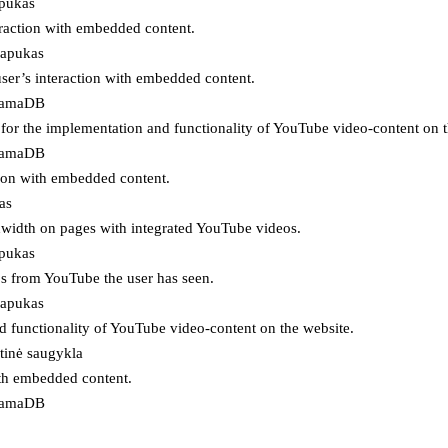
apukas
eraction with embedded content.
lapukas
user’s interaction with embedded content.
ojamaDB
for the implementation and functionality of YouTube video-content on t
ojamaDB
tion with embedded content.
as
ndwidth on pages with integrated YouTube videos.
apukas
eos from YouTube the user has seen.
lapukas
d functionality of YouTube video-content on the website.
tinė saugykla
ith embedded content.
ojamaDB