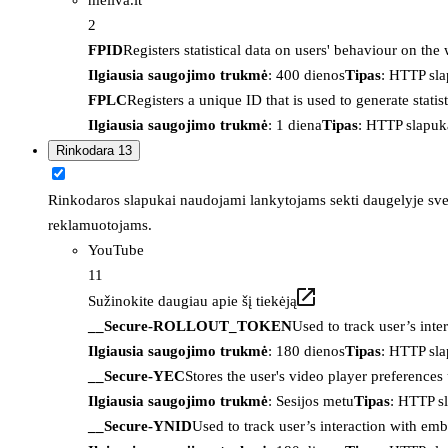
2
FPID
Registers statistical data on users' behaviour on the
Ilgiausia saugojimo trukmė
: 400 dienos
Tipas
: HTTP sl
FPLC
Registers a unique ID that is used to generate statis
Ilgiausia saugojimo trukmė
: 1 diena
Tipas
: HTTP slapuk
Rinkodara
13
Rinkodaros slapukai naudojami lankytojams sekti daugelyje sveta
reklamuotojams.
YouTube
11
Sužinokite daugiau apie šį tiekėją
__Secure-ROLLOUT_TOKEN
Used to track user’s int
Ilgiausia saugojimo trukmė
: 180 dienos
Tipas
: HTTP sl
__Secure-YEC
Stores the user's video player preferenc
Ilgiausia saugojimo trukmė
: Sesijos metu
Tipas
: HTTP s
__Secure-YNID
Used to track user’s interaction with em