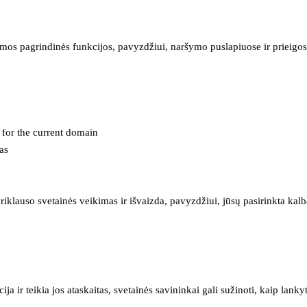
mos pagrindinės funkcijos, pavyzdžiui, naršymo puslapiuose ir prieigos 
e for the current domain
as
iklauso svetainės veikimas ir išvaizda, pavyzdžiui, jūsų pasirinkta kalb
 ir teikia jos ataskaitas, svetainės savininkai gali sužinoti, kaip lanky