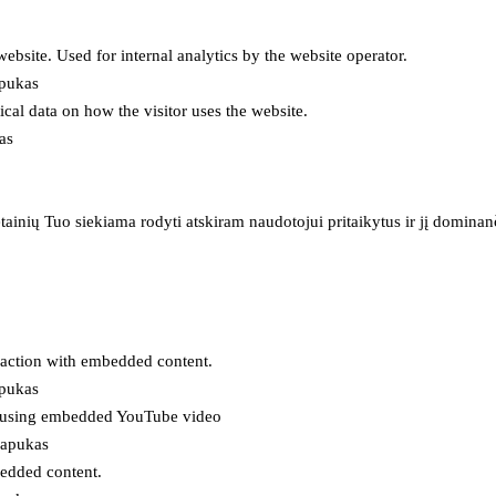
 website. Used for internal analytics by the website operator.
apukas
tical data on how the visitor uses the website.
as
inių Tuo siekiama rodyti atskiram naudotojui pritaikytus ir jį dominanči
eraction with embedded content.
apukas
es using embedded YouTube video
lapukas
bedded content.