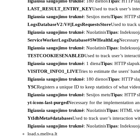
Ilgiausia saugojimo trukmė
: 180 dienos
Tipas
: HTTP sl
LAST_RESULT_ENTRY_KEY
Used to track user’s int
Ilgiausia saugojimo trukmė
: Sesijos metu
Tipas
: HTTP s
LogsDatabaseV2:V#||LogsRequestsStore
Used to track 
Ilgiausia saugojimo trukmė
: Nuolatinis
Tipas
: Indeksu
ServiceWorkerLogsDatabase#SWHealthLog
Necessary 
Ilgiausia saugojimo trukmė
: Nuolatinis
Tipas
: Indeksu
TESTCOOKIESENABLED
Used to track user’s interac
Ilgiausia saugojimo trukmė
: 1 diena
Tipas
: HTTP slapuk
VISITOR_INFO1_LIVE
Tries to estimate the users' ba
Ilgiausia saugojimo trukmė
: 180 dienos
Tipas
: HTTP sl
YSC
Registers a unique ID to keep statistics of what vid
Ilgiausia saugojimo trukmė
: Sesijos metu
Tipas
: HTTP s
yt-icons-last-purged
Necessary for the implementation an
Ilgiausia saugojimo trukmė
: Nuolatinis
Tipas
: HTML vie
YtIdbMeta#databases
Used to track user’s interaction w
Ilgiausia saugojimo trukmė
: Nuolatinis
Tipas
: Indeksu
load.s.meliva.lt