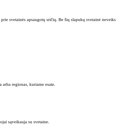
prie svetainės apsaugotų sričių. Be šių slapukų svetainė neveiks
a arba regionas, kuriame esate.
tojai sąveikauja su svetaine.