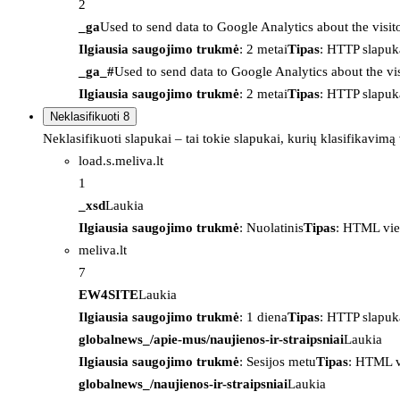
2
_ga
Used to send data to Google Analytics about the visit
Ilgiausia saugojimo trukmė
: 2 metai
Tipas
: HTTP slapuk
_ga_#
Used to send data to Google Analytics about the vis
Ilgiausia saugojimo trukmė
: 2 metai
Tipas
: HTTP slapuk
Neklasifikuoti
8
Neklasifikuoti slapukai – tai tokie slapukai, kurių klasifikavimą
load.s.meliva.lt
1
_xsd
Laukia
Ilgiausia saugojimo trukmė
: Nuolatinis
Tipas
: HTML vie
meliva.lt
7
EW4SITE
Laukia
Ilgiausia saugojimo trukmė
: 1 diena
Tipas
: HTTP slapuk
globalnews_/apie-mus/naujienos-ir-straipsniai
Laukia
Ilgiausia saugojimo trukmė
: Sesijos metu
Tipas
: HTML v
globalnews_/naujienos-ir-straipsniai
Laukia