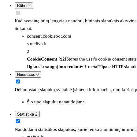
Būtini
2
Kad svetainę būtų lengviau naudoti, būtinais slapukais aktyvina
tinkamai.
consent.cookiebot.com
s.meliva.lt
2
CookieConsent [x2]
Stores the user's cookie consent stat
Ilgiausia saugojimo trukmė
: 1 metai
Tipas
: HTTP slapuk
Nuostatos
0
Dėl nuostatų slapukų svetainė įsimena informaciją, nuo kurios pr
Šio tipo slapukų nenaudojame
Statistika
2
Naudodami statistikos slapukus, kurie renka anoniminę informacija
meliva.lt