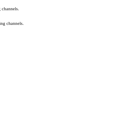
g channels.
ing channels.