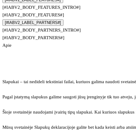
[#IABV2_BODY_FEATURES_INTRO#]
[#IABV2_BODY_FEATURES#]
[#IABV2_LABEL_PARTNERS#]
[#IABV2_BODY_PARTNERS_INTRO#]
[#IABV2_BODY_PARTNERS#]
Apie
Slapukai – tai nedideli tekstiniai failai, kuriuos galima naudoti svetainė
Pagal įstatymą slapukus galime saugoti jūsų įrenginyje tik tuo atveju, j
Šioje svetainėje naudojami įvairių tipų slapukai. Kai kuriuos slapuku
Mūsų svetainėje Slapukų deklaracijoje galite bet kada keisti arba atsii