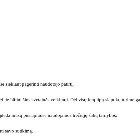
se siekiant pagerinti naudotojo patirtį.
ei jie būtini šios svetainės veikimui. Dėl visų kitų tipų slapukų turime ga
s įdeda mūsų puslapiuose naudojamos trečiųjų šalių tarnybos.
mti savo sutikimą.