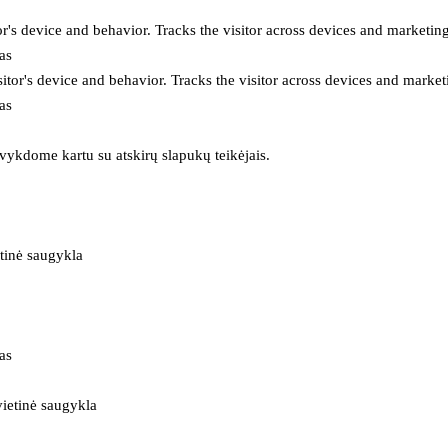
or's device and behavior. Tracks the visitor across devices and marketin
as
itor's device and behavior. Tracks the visitor across devices and market
as
 vykdome kartu su atskirų slapukų teikėjais.
tinė saugykla
as
ietinė saugykla