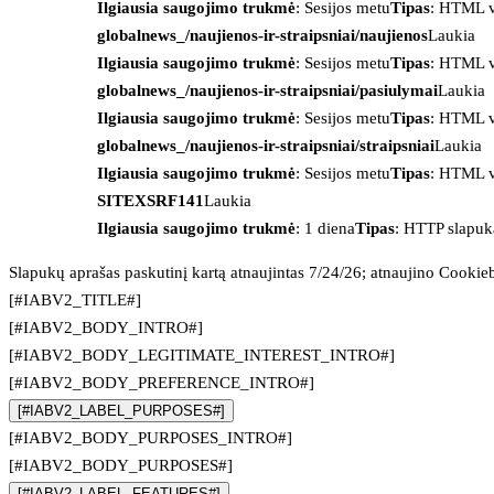
Ilgiausia saugojimo trukmė
: Sesijos metu
Tipas
: HTML v
globalnews_/naujienos-ir-straipsniai/naujienos
Laukia
Ilgiausia saugojimo trukmė
: Sesijos metu
Tipas
: HTML v
globalnews_/naujienos-ir-straipsniai/pasiulymai
Laukia
Ilgiausia saugojimo trukmė
: Sesijos metu
Tipas
: HTML v
globalnews_/naujienos-ir-straipsniai/straipsniai
Laukia
Ilgiausia saugojimo trukmė
: Sesijos metu
Tipas
: HTML v
SITEXSRF141
Laukia
Ilgiausia saugojimo trukmė
: 1 diena
Tipas
: HTTP slapuk
Slapukų aprašas paskutinį kartą atnaujintas 7/24/26; atnaujino
Cookie
[#IABV2_TITLE#]
[#IABV2_BODY_INTRO#]
[#IABV2_BODY_LEGITIMATE_INTEREST_INTRO#]
[#IABV2_BODY_PREFERENCE_INTRO#]
[#IABV2_LABEL_PURPOSES#]
[#IABV2_BODY_PURPOSES_INTRO#]
[#IABV2_BODY_PURPOSES#]
[#IABV2_LABEL_FEATURES#]