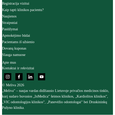
Registracija vizitui
Kaip tapti klinikos pacientu?
Naujienos
Straipsniai
Pasiūlymai
Apmokėjimo būdai
Pacientams iš užsienio
Dovanų kuponas
Slauga namuose
Apie mus
Kontaktai ir rekvizitai
© Meliva 2026
„Meliva“ – naujas vardas didžiausio Lietuvoje privačios medicinos tinklo,
kurį sudaro buvusios „InMedica“ šeimos klinikos, „Kardiolitos klinikos“,
„VIC odontologijos klinikos“, „Panevėžio odontologai“ bei Druskininkų
Pušyno klinika.