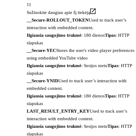
11
Sužinokite daugiau apie šį tiekėją
__Secure-ROLLOUT_TOKEN
Used to track user’s
interaction with embedded content.
Ilgiausia saugojimo trukmė
: 180 dienos
Tipas
: HTTP
slapukas
__Secure-YEC
Stores the user's video player preferences
using embedded YouTube video
Ilgiausia saugojimo trukmė
: Sesijos metu
Tipas
: HTTP
slapukas
__Secure-YNID
Used to track user’s interaction with
embedded content.
Ilgiausia saugojimo trukmė
: 180 dienos
Tipas
: HTTP
slapukas
LAST_RESULT_ENTRY_KEY
Used to track user’s
interaction with embedded content.
Ilgiausia saugojimo trukmė
: Sesijos metu
Tipas
: HTTP
slapukas