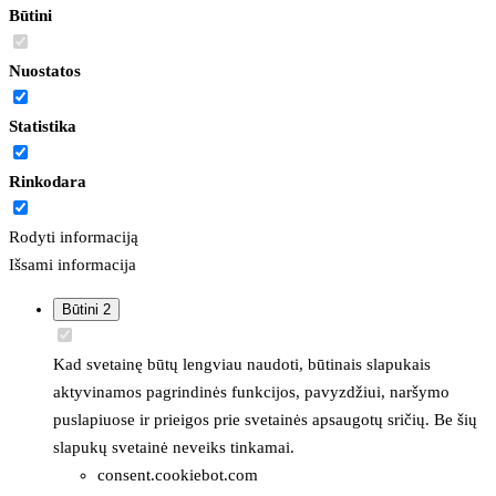
Būtini
Nuostatos
Statistika
Rinkodara
Rodyti informaciją
Išsami informacija
Būtini
2
Kad svetainę būtų lengviau naudoti, būtinais slapukais
aktyvinamos pagrindinės funkcijos, pavyzdžiui, naršymo
puslapiuose ir prieigos prie svetainės apsaugotų sričių. Be šių
slapukų svetainė neveiks tinkamai.
consent.cookiebot.com