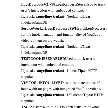
LogsDatabaseV2:V#||LogsRequestsStore
Used to track
user’s interaction with embedded content.
Ilgiausia saugojimo trukmė
: Nuolatinis
Tipas
:
IndeksuojamaDB
ServiceWorkerLogsDatabase#SWHealthLog
Necessary
for the implementation and functionality of YouTube
video-content on the website.
Ilgiausia saugojimo trukmė
: Nuolatinis
Tipas
:
IndeksuojamaDB
TESTCOOKIESENABLED
Used to track user’s
interaction with embedded content.
Ilgiausia saugojimo trukmė
: 1 diena
Tipas
: HTTP
slapukas
VISITOR_INFO1_LIVE
Tries to estimate the users'
bandwidth on pages with integrated YouTube videos.
Ilgiausia saugojimo trukmė
: 180 dienos
Tipas
: HTTP
slapukas
YSC
Registers a unique ID to keep statistics of what