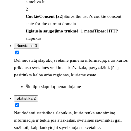
s.meliva.lt
2
CookieConsent [x2]
Stores the user's cookie consent
state for the current domain
Ilgiausia saugojimo trukmė
: 1 metai
Tipas
: HTTP
slapukas
Nuostatos
0
Dėl nuostatų slapukų svetainė įsimena informaciją, nuo kurios
priklauso svetainės veikimas ir išvaizda, pavyzdžiui, jūsų
pasirinkta kalba arba regionas, kuriame esate.
Šio tipo slapukų nenaudojame
Statistika
2
Naudodami statistikos slapukus, kurie renka anoniminę
informacija ir teikia jos ataskaitas, svetainės savininkai gali
sužinoti, kaip lankytojai sąveikauja su svetaine.