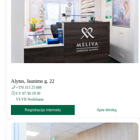
Alytus, Jaunimo g. 22
+370 315 25 688
I-V 07:30-19:30
VI-VII Nedirbame
Registracija internetu
Apie kliniką