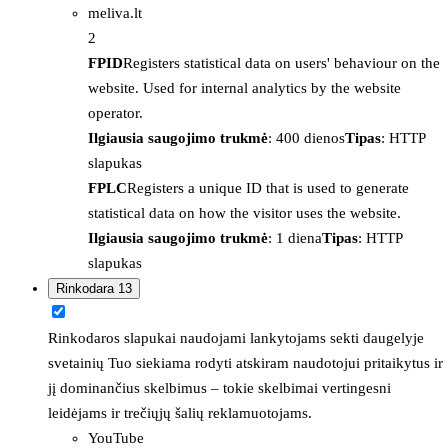
meliva.lt
2
FPID
Registers statistical data on users' behaviour on the
website. Used for internal analytics by the website
operator.
Ilgiausia saugojimo trukmė
: 400 dienos
Tipas
: HTTP
slapukas
FPLC
Registers a unique ID that is used to generate
statistical data on how the visitor uses the website.
Ilgiausia saugojimo trukmė
: 1 diena
Tipas
: HTTP
slapukas
Rinkodara
13
Rinkodaros slapukai naudojami lankytojams sekti daugelyje
svetainių Tuo siekiama rodyti atskiram naudotojui pritaikytus ir
jį dominančius skelbimus – tokie skelbimai vertingesni
leidėjams ir trečiųjų šalių reklamuotojams.
YouTube