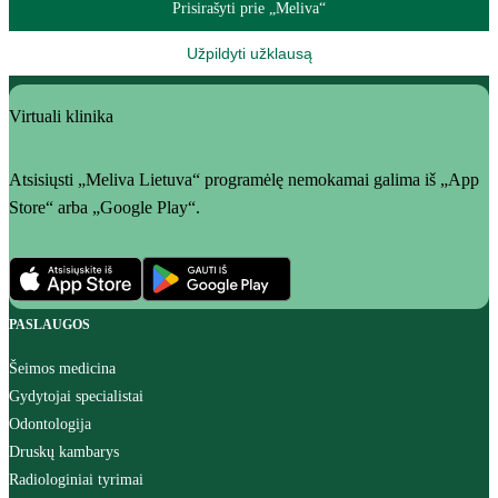
Prisirašyti prie „Meliva“
Užpildyti užklausą
Virtuali klinika
Atsisiųsti „Meliva Lietuva“ programėlę nemokamai galima iš „App
Store“ arba „Google Play“.
PASLAUGOS
Šeimos medicina
Gydytojai specialistai
Odontologija
Druskų kambarys
Radiologiniai tyrimai