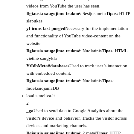
videos from YouTube the user has seen.
Ilgiausia saugojimo trukmė
: Sesijos metu
Tipas
: HTTP
slapukas
yt-icons-last-purged
Necessary for the implementation
and functionality of YouTube video-content on the
website.
Ilgiausia saugojimo trukmė
: Nuolatinis
Tipas
: HTML
vietinė saugykla
YtIdbMeta#databases
Used to track user’s interaction
with embedded content.
Ilgiausia saugojimo trukmė
: Nuolatinis
Tipas
:
IndeksuojamaDB
load.s.meliva.lt
2
_ga
Used to send data to Google Analytics about the
visitor's device and behavior. Tracks the visitor across
devices and marketing channels.
Ilgiausia saugojimo trukmė
: 2 metai
Tipas
: HTTP