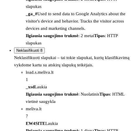
slapukas
_ga_#
Used to send data to Google Analytics about the
visitor's device and behavior. Tracks the visitor across
devices and marketing channels.
Ilgiausia saugojimo trukmė
: 2 metai
Tipas
: HTTP
slapukas
Neklasifikuoti
8
Neklasifikuoti slapukai – tai tokie slapukai, kurių klasifikavimą
vykdome kartu su atskirų slapukų teikėjais.
load.s.meliva.lt
1
_xsd
Laukia
Ilgiausia saugojimo trukmė
: Nuolatinis
Tipas
: HTML
vietinė saugykla
meliva.lt
7
EW4SITE
Laukia
Ilgiausia saugojimo trukmė
: 1 diena
Tipas
: HTTP