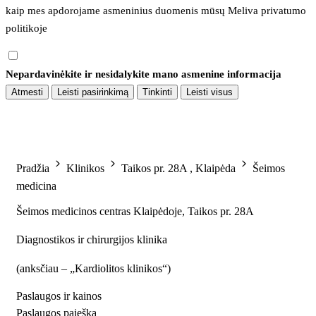
kaip mes apdorojame asmeninius duomenis mūsų 
Meliva privatumo 
politikoje
Nepardavinėkite ir nesidalykite mano asmenine informacija
Atmesti
Leisti pasirinkimą
Tinkinti
Leisti visus
Pradžia
Klinikos
Taikos pr. 28A , Klaipėda
Šeimos
medicina
Šeimos medicinos centras Klaipėdoje, Taikos pr. 28A
Diagnostikos ir chirurgijos klinika
(
anksčiau – „Kardiolitos klinikos“
)
Paslaugos ir kainos
Paslaugos paieška