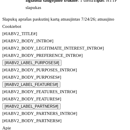
Ilgiausia saugojimo trukmė
: 1 diena
Tipas
: HTTP
slapukas
Slapukų aprašas paskutinį kartą atnaujintas 7/24/26; atnaujino
Cookiebot
[#IABV2_TITLE#]
[#IABV2_BODY_INTRO#]
[#IABV2_BODY_LEGITIMATE_INTEREST_INTRO#]
[#IABV2_BODY_PREFERENCE_INTRO#]
[#IABV2_LABEL_PURPOSES#]
[#IABV2_BODY_PURPOSES_INTRO#]
[#IABV2_BODY_PURPOSES#]
[#IABV2_LABEL_FEATURES#]
[#IABV2_BODY_FEATURES_INTRO#]
[#IABV2_BODY_FEATURES#]
[#IABV2_LABEL_PARTNERS#]
[#IABV2_BODY_PARTNERS_INTRO#]
[#IABV2_BODY_PARTNERS#]
Apie