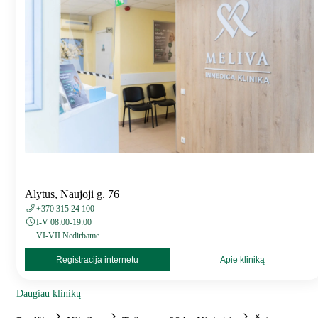
Alytus, Naujoji g. 76
+370 315 24 100
I-V 08:00-19:00
VI-VII Nedirbame
Registracija internetu
Apie kliniką
Daugiau klinikų