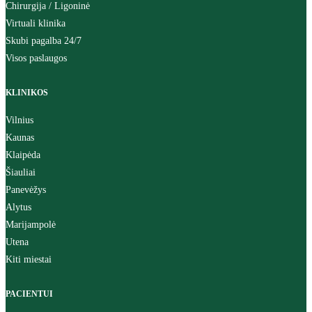
Chirurgija / Ligoninė
Virtuali klinika
Skubi pagalba 24/7
Visos paslaugos
KLINIKOS
Vilnius
Kaunas
Klaipėda
Šiauliai
Panevėžys
Alytus
Marijampolė
Utena
Kiti miestai
PACIENTUI