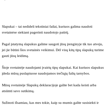
Slapukai – tai nedideli tekstiniai failai, kuriuos galima naudoti 
svetainėse siekiant pagerinti naudotojo patirtį.
Pagal įstatymą slapukus galime saugoti jūsų įrenginyje tik tuo atveju, 
jei jie būtini šios svetainės veikimui. Dėl visų kitų tipų slapukų turime 
gauti jūsų leidimą.
Šioje svetainėje naudojami įvairių tipų slapukai. Kai kuriuos slapukus 
įdeda mūsų puslapiuose naudojamos trečiųjų šalių tarnybos.
Mūsų svetainėje Slapukų deklaracijoje galite bet kada keisti arba 
atsiimti savo sutikimą.
Sužinoti išsamiau, kas mes tokie, kaip su mumis galite susisiekti ir 