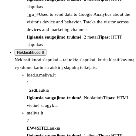
slapukas
_ga_#
Used to send data to Google Analytics about the
visitor's device and behavior. Tracks the visitor across
devices and marketing channels.
Ilgiausia saugojimo trukmė
: 2 metai
Tipas
: HTTP
slapukas
Neklasifikuoti
8
Neklasifikuoti slapukai – tai tokie slapukai, kurių klasifikavimą
vykdome kartu su atskirų slapukų teikėjais.
load.s.meliva.lt
1
_xsd
Laukia
Ilgiausia saugojimo trukmė
: Nuolatinis
Tipas
: HTML
vietinė saugykla
meliva.lt
7
EW4SITE
Laukia
Ilgiausia saugojimo trukmė
: 1 diena
Tipas
: HTTP