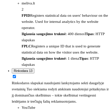
meliva.lt
2
FPID
Registers statistical data on users' behaviour on the
website. Used for internal analytics by the website
operator.
Ilgiausia saugojimo trukmė
: 400 dienos
Tipas
: HTTP
slapukas
FPLC
Registers a unique ID that is used to generate
statistical data on how the visitor uses the website.
Ilgiausia saugojimo trukmė
: 1 diena
Tipas
: HTTP
slapukas
Rinkodara
13
Rinkodaros slapukai naudojami lankytojams sekti daugelyje
svetainių Tuo siekiama rodyti atskiram naudotojui pritaikytus ir
jį dominančius skelbimus – tokie skelbimai vertingesni
leidėjams ir trečiųjų šalių reklamuotojams.
YouTube