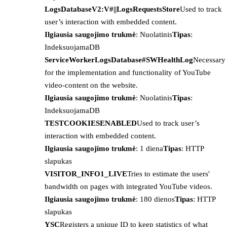
LogsDatabaseV2:V#||LogsRequestsStore
Used to track
user’s interaction with embedded content.
Ilgiausia saugojimo trukmė
: Nuolatinis
Tipas
:
IndeksuojamaDB
ServiceWorkerLogsDatabase#SWHealthLog
Necessary
for the implementation and functionality of YouTube
video-content on the website.
Ilgiausia saugojimo trukmė
: Nuolatinis
Tipas
:
IndeksuojamaDB
TESTCOOKIESENABLED
Used to track user’s
interaction with embedded content.
Ilgiausia saugojimo trukmė
: 1 diena
Tipas
: HTTP
slapukas
VISITOR_INFO1_LIVE
Tries to estimate the users'
bandwidth on pages with integrated YouTube videos.
Ilgiausia saugojimo trukmė
: 180 dienos
Tipas
: HTTP
slapukas
YSC
Registers a unique ID to keep statistics of what