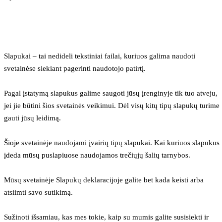
Slapukai – tai nedideli tekstiniai failai, kuriuos galima naudoti 
svetainėse siekiant pagerinti naudotojo patirtį.
Pagal įstatymą slapukus galime saugoti jūsų įrenginyje tik tuo atveju, 
jei jie būtini šios svetainės veikimui. Dėl visų kitų tipų slapukų turime 
gauti jūsų leidimą.
Šioje svetainėje naudojami įvairių tipų slapukai. Kai kuriuos slapukus 
įdeda mūsų puslapiuose naudojamos trečiųjų šalių tarnybos.
Mūsų svetainėje Slapukų deklaracijoje galite bet kada keisti arba 
atsiimti savo sutikimą.
Sužinoti išsamiau, kas mes tokie, kaip su mumis galite susisiekti ir 