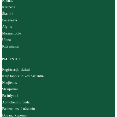
Kaunas
Klaipėda
Šiauliai
Panevėžys
Alytus
Marijampolė
Utena
Kiti miestai
PACIENTUI
Registracija vizitui
Kaip tapti klinikos pacientu?
Naujienos
Straipsniai
Pasiūlymai
Apmokėjimo būdai
Pacientams iš užsienio
Dovanų kuponas