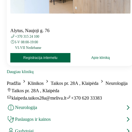
Alytus, Naujoji g. 76
+370 315 24 100
I-V 08:00-19:00
VI-VII Nedirbame
Registracija internetu
Apie kliniką
Daugiau klinikų
Pradžia
Klinikos
Taikos pr. 28A , Klaipėda
Neurologija
Taikos pr. 28A , Klaipėda
klaipeda.taikos28a@meliva.lt
+370 620 33383
Neurologija
Paslaugos ir kainos
Gydytojai