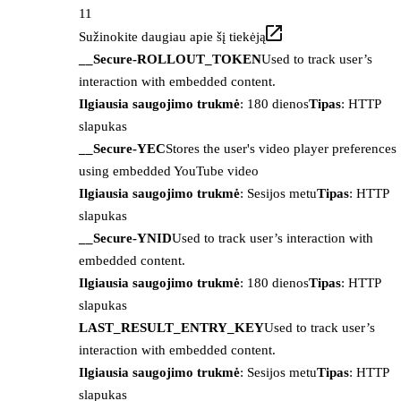
11
Sužinokite daugiau apie šį tiekėją
__Secure-ROLLOUT_TOKEN
Used to track user’s
interaction with embedded content.
Ilgiausia saugojimo trukmė
: 180 dienos
Tipas
: HTTP
slapukas
__Secure-YEC
Stores the user's video player preferences
using embedded YouTube video
Ilgiausia saugojimo trukmė
: Sesijos metu
Tipas
: HTTP
slapukas
__Secure-YNID
Used to track user’s interaction with
embedded content.
Ilgiausia saugojimo trukmė
: 180 dienos
Tipas
: HTTP
slapukas
LAST_RESULT_ENTRY_KEY
Used to track user’s
interaction with embedded content.
Ilgiausia saugojimo trukmė
: Sesijos metu
Tipas
: HTTP
slapukas