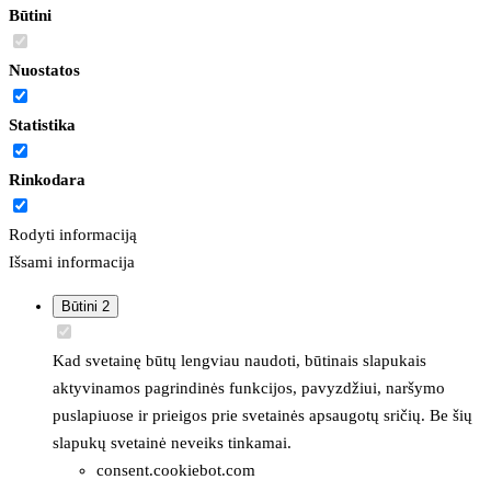
Būtini
Nuostatos
Statistika
Rinkodara
Rodyti informaciją
Išsami informacija
Būtini
2
Kad svetainę būtų lengviau naudoti, būtinais slapukais
aktyvinamos pagrindinės funkcijos, pavyzdžiui, naršymo
puslapiuose ir prieigos prie svetainės apsaugotų sričių. Be šių
slapukų svetainė neveiks tinkamai.
consent.cookiebot.com