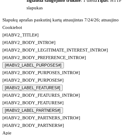
Ilgiausia saugojimo trukmė
: 1 diena
Tipas
: HTTP
slapukas
Slapukų aprašas paskutinį kartą atnaujintas 7/24/26; atnaujino
Cookiebot
[#IABV2_TITLE#]
[#IABV2_BODY_INTRO#]
[#IABV2_BODY_LEGITIMATE_INTEREST_INTRO#]
[#IABV2_BODY_PREFERENCE_INTRO#]
[#IABV2_LABEL_PURPOSES#]
[#IABV2_BODY_PURPOSES_INTRO#]
[#IABV2_BODY_PURPOSES#]
[#IABV2_LABEL_FEATURES#]
[#IABV2_BODY_FEATURES_INTRO#]
[#IABV2_BODY_FEATURES#]
[#IABV2_LABEL_PARTNERS#]
[#IABV2_BODY_PARTNERS_INTRO#]
[#IABV2_BODY_PARTNERS#]
Apie