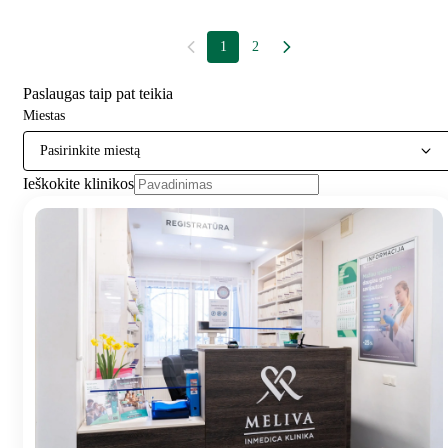
1
2
Paslaugas taip pat teikia
Miestas
Pasirinkite miestą
Ieškokite klinikos