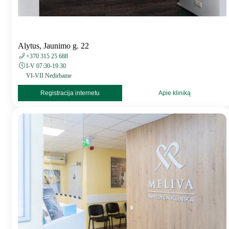
Alytus, Jaunimo g. 22
+370 315 25 688
I-V 07:30-19:30
VI-VII Nedirbame
Registracija internetu
Apie kliniką