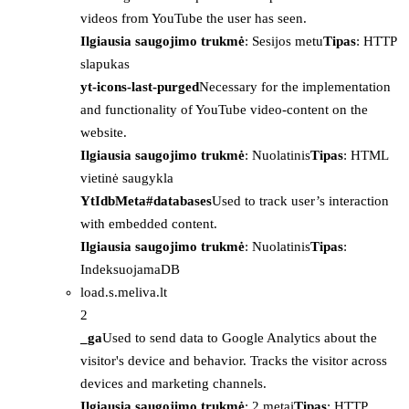
videos from YouTube the user has seen.
Ilgiausia saugojimo trukmė
: Sesijos metu
Tipas
: HTTP
slapukas
yt-icons-last-purged
Necessary for the implementation
and functionality of YouTube video-content on the
website.
Ilgiausia saugojimo trukmė
: Nuolatinis
Tipas
: HTML
vietinė saugykla
YtIdbMeta#databases
Used to track user’s interaction
with embedded content.
Ilgiausia saugojimo trukmė
: Nuolatinis
Tipas
:
IndeksuojamaDB
load.s.meliva.lt
2
_ga
Used to send data to Google Analytics about the
visitor's device and behavior. Tracks the visitor across
devices and marketing channels.
Ilgiausia saugojimo trukmė
: 2 metai
Tipas
: HTTP