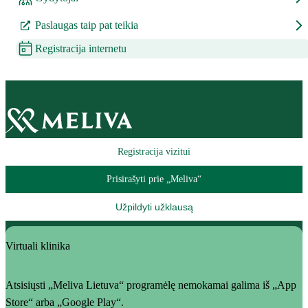
Paslaugas taip pat teikia
Registracija internetu
Registracija vizitui
Prisirašyti prie „Meliva“
Užpildyti užklausą
Virtuali klinika
Atsisiųsti „Meliva Lietuva“ programėlę nemokamai galima iš „App
Store“ arba „Google Play“.