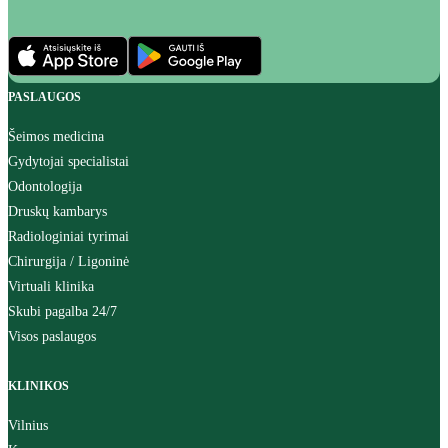
PASLAUGOS
Šeimos medicina
Gydytojai specialistai
Odontologija
Druskų kambarys
Radiologiniai tyrimai
Chirurgija / Ligoninė
Virtuali klinika
Skubi pagalba 24/7
Visos paslaugos
KLINIKOS
Vilnius