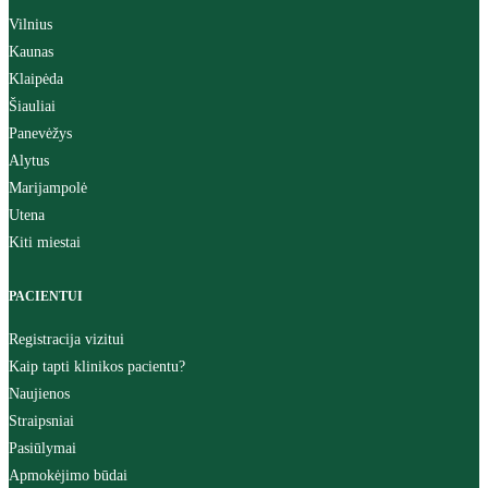
Vilnius
Kaunas
Klaipėda
Šiauliai
Panevėžys
Alytus
Marijampolė
Utena
Kiti miestai
PACIENTUI
Registracija vizitui
Kaip tapti klinikos pacientu?
Naujienos
Straipsniai
Pasiūlymai
Apmokėjimo būdai