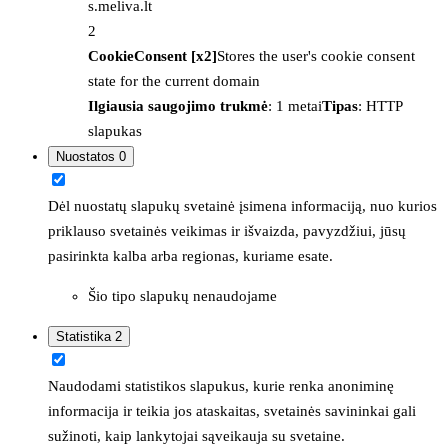
s.meliva.lt
2
CookieConsent [x2]
Stores the user's cookie consent
state for the current domain
Ilgiausia saugojimo trukmė
: 1 metai
Tipas
: HTTP
slapukas
Nuostatos
0
Dėl nuostatų slapukų svetainė įsimena informaciją, nuo kurios
priklauso svetainės veikimas ir išvaizda, pavyzdžiui, jūsų
pasirinkta kalba arba regionas, kuriame esate.
Šio tipo slapukų nenaudojame
Statistika
2
Naudodami statistikos slapukus, kurie renka anoniminę
informacija ir teikia jos ataskaitas, svetainės savininkai gali
sužinoti, kaip lankytojai sąveikauja su svetaine.