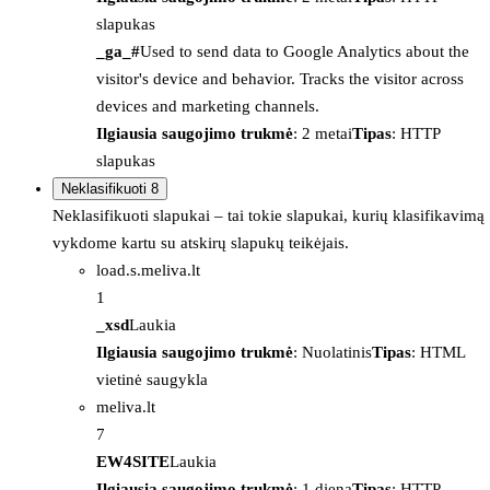
slapukas
_ga_#
Used to send data to Google Analytics about the
visitor's device and behavior. Tracks the visitor across
devices and marketing channels.
Ilgiausia saugojimo trukmė
: 2 metai
Tipas
: HTTP
slapukas
Neklasifikuoti
8
Neklasifikuoti slapukai – tai tokie slapukai, kurių klasifikavimą
vykdome kartu su atskirų slapukų teikėjais.
load.s.meliva.lt
1
_xsd
Laukia
Ilgiausia saugojimo trukmė
: Nuolatinis
Tipas
: HTML
vietinė saugykla
meliva.lt
7
EW4SITE
Laukia
Ilgiausia saugojimo trukmė
: 1 diena
Tipas
: HTTP