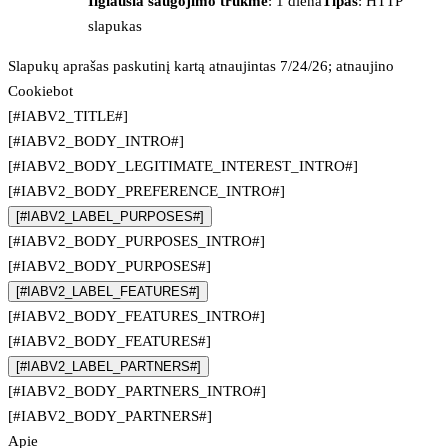
Ilgiausia saugojimo trukmė
: 1 diena
Tipas
: HTTP
slapukas
Slapukų aprašas paskutinį kartą atnaujintas 7/24/26; atnaujino
Cookiebot
[#IABV2_TITLE#]
[#IABV2_BODY_INTRO#]
[#IABV2_BODY_LEGITIMATE_INTEREST_INTRO#]
[#IABV2_BODY_PREFERENCE_INTRO#]
[#IABV2_LABEL_PURPOSES#]
[#IABV2_BODY_PURPOSES_INTRO#]
[#IABV2_BODY_PURPOSES#]
[#IABV2_LABEL_FEATURES#]
[#IABV2_BODY_FEATURES_INTRO#]
[#IABV2_BODY_FEATURES#]
[#IABV2_LABEL_PARTNERS#]
[#IABV2_BODY_PARTNERS_INTRO#]
[#IABV2_BODY_PARTNERS#]
Apie