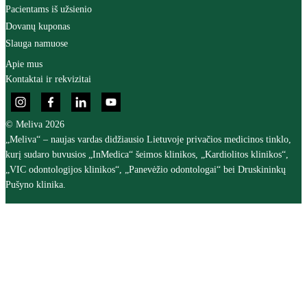
Pacientams iš užsienio
Dovanų kuponas
Slauga namuose
Apie mus
Kontaktai ir rekvizitai
© Meliva 2026
„Meliva“ – naujas vardas didžiausio Lietuvoje privačios medicinos tinklo,
kurį sudaro buvusios „InMedica“ šeimos klinikos, „Kardiolitos klinikos“,
„VIC odontologijos klinikos“, „Panevėžio odontologai“ bei Druskininkų
Pušyno klinika.