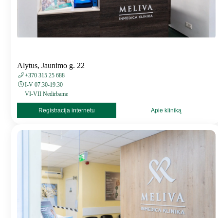
Alytus, Jaunimo g. 22
+370 315 25 688
I-V 07:30-19:30
VI-VII Nedirbame
Registracija internetu
Apie kliniką