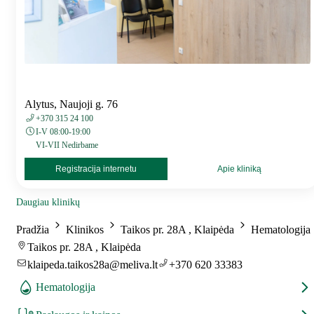
Alytus, Naujoji g. 76
+370 315 24 100
I-V 08:00-19:00
VI-VII Nedirbame
Registracija internetu
Apie kliniką
Daugiau klinikų
Pradžia
Klinikos
Taikos pr. 28A , Klaipėda
Hematologija
Taikos pr. 28A , Klaipėda
klaipeda.taikos28a@meliva.lt
+370 620 33383
Hematologija