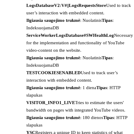
LogsDatabaseV2:V#||LogsRequestsStore
Used to track
user’s interaction with embedded content.
Ilgiausia saugojimo trukmė
: Nuolatinis
Tipas
:
IndeksuojamaDB
ServiceWorkerLogsDatabase#SWHealthLog
Necessary
for the implementation and functionality of YouTube
video-content on the website.
Ilgiausia saugojimo trukmė
: Nuolatinis
Tipas
:
IndeksuojamaDB
TESTCOOKIESENABLED
Used to track user’s
interaction with embedded content.
Ilgiausia saugojimo trukmė
: 1 diena
Tipas
: HTTP
slapukas
VISITOR_INFO1_LIVE
Tries to estimate the users'
bandwidth on pages with integrated YouTube videos.
Ilgiausia saugojimo trukmė
: 180 dienos
Tipas
: HTTP
slapukas
YSC
Registers a unique ID to keep statistics of what