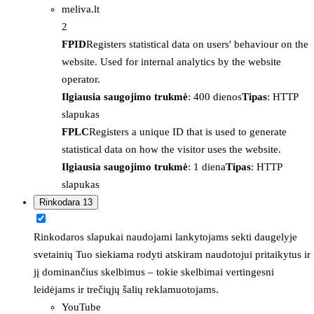
meliva.lt
2
FPID
Registers statistical data on users' behaviour on the
website. Used for internal analytics by the website
operator.
Ilgiausia saugojimo trukmė
: 400 dienos
Tipas
: HTTP
slapukas
FPLC
Registers a unique ID that is used to generate
statistical data on how the visitor uses the website.
Ilgiausia saugojimo trukmė
: 1 diena
Tipas
: HTTP
slapukas
Rinkodara
13
Rinkodaros slapukai naudojami lankytojams sekti daugelyje
svetainių Tuo siekiama rodyti atskiram naudotojui pritaikytus ir
jį dominančius skelbimus – tokie skelbimai vertingesni
leidėjams ir trečiųjų šalių reklamuotojams.
YouTube