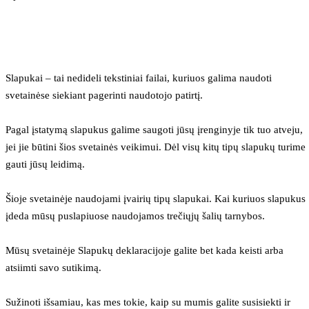
Slapukai – tai nedideli tekstiniai failai, kuriuos galima naudoti 
svetainėse siekiant pagerinti naudotojo patirtį.
Pagal įstatymą slapukus galime saugoti jūsų įrenginyje tik tuo atveju, 
jei jie būtini šios svetainės veikimui. Dėl visų kitų tipų slapukų turime 
gauti jūsų leidimą.
Šioje svetainėje naudojami įvairių tipų slapukai. Kai kuriuos slapukus 
įdeda mūsų puslapiuose naudojamos trečiųjų šalių tarnybos.
Mūsų svetainėje Slapukų deklaracijoje galite bet kada keisti arba 
atsiimti savo sutikimą.
Sužinoti išsamiau, kas mes tokie, kaip su mumis galite susisiekti ir 