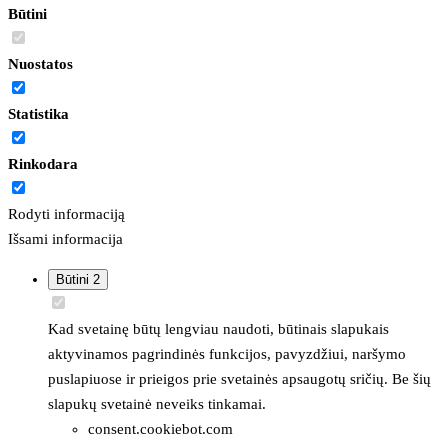
Būtini
Nuostatos
Statistika
Rinkodara
Rodyti informaciją
Išsami informacija
Būtini
2
Kad svetainę būtų lengviau naudoti, būtinais slapukais
aktyvinamos pagrindinės funkcijos, pavyzdžiui, naršymo
puslapiuose ir prieigos prie svetainės apsaugotų sričių. Be šių
slapukų svetainė neveiks tinkamai.
consent.cookiebot.com