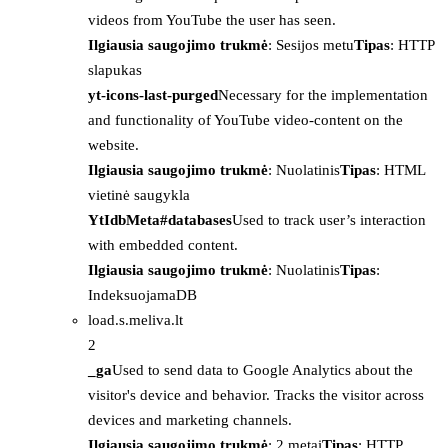
videos from YouTube the user has seen.
Ilgiausia saugojimo trukmė
: Sesijos metu
Tipas
: HTTP
slapukas
yt-icons-last-purged
Necessary for the implementation
and functionality of YouTube video-content on the
website.
Ilgiausia saugojimo trukmė
: Nuolatinis
Tipas
: HTML
vietinė saugykla
YtIdbMeta#databases
Used to track user’s interaction
with embedded content.
Ilgiausia saugojimo trukmė
: Nuolatinis
Tipas
:
IndeksuojamaDB
load.s.meliva.lt
2
_ga
Used to send data to Google Analytics about the
visitor's device and behavior. Tracks the visitor across
devices and marketing channels.
Ilgiausia saugojimo trukmė
: 2 metai
Tipas
: HTTP