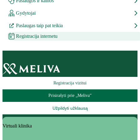
Paslaugos ir kainos
Gydytojai
Paslaugas taip pat teikia
Registracija internetu
Registracija vizitui
Prisirašyti prie „Meliva“
Užpildyti užklausą
Virtuali klinika