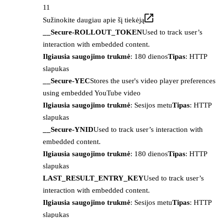
11
Sužinokite daugiau apie šį tiekėją
__Secure-ROLLOUT_TOKEN
Used to track user’s
interaction with embedded content.
Ilgiausia saugojimo trukmė
: 180 dienos
Tipas
: HTTP
slapukas
__Secure-YEC
Stores the user's video player preferences
using embedded YouTube video
Ilgiausia saugojimo trukmė
: Sesijos metu
Tipas
: HTTP
slapukas
__Secure-YNID
Used to track user’s interaction with
embedded content.
Ilgiausia saugojimo trukmė
: 180 dienos
Tipas
: HTTP
slapukas
LAST_RESULT_ENTRY_KEY
Used to track user’s
interaction with embedded content.
Ilgiausia saugojimo trukmė
: Sesijos metu
Tipas
: HTTP
slapukas