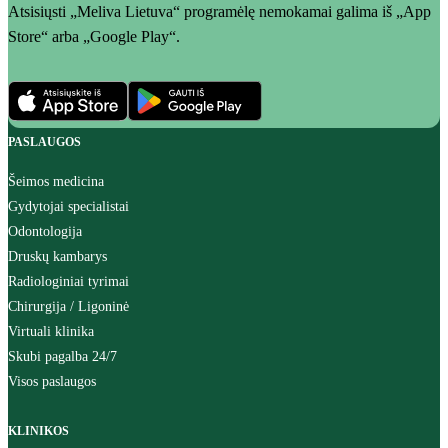
Atsisiųsti „Meliva Lietuva“ programėlę nemokamai galima iš „App
Store“ arba „Google Play“.
PASLAUGOS
Šeimos medicina
Gydytojai specialistai
Odontologija
Druskų kambarys
Radiologiniai tyrimai
Chirurgija / Ligoninė
Virtuali klinika
Skubi pagalba 24/7
Visos paslaugos
KLINIKOS