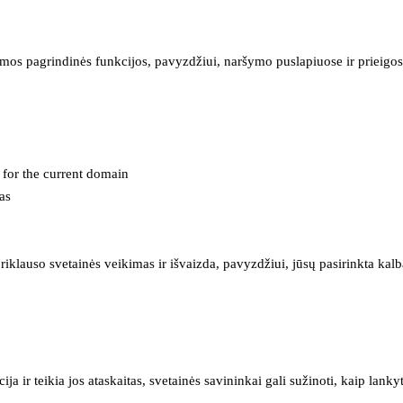
mos pagrindinės funkcijos, pavyzdžiui, naršymo puslapiuose ir prieigos 
e for the current domain
as
iklauso svetainės veikimas ir išvaizda, pavyzdžiui, jūsų pasirinkta kalb
 ir teikia jos ataskaitas, svetainės savininkai gali sužinoti, kaip lanky