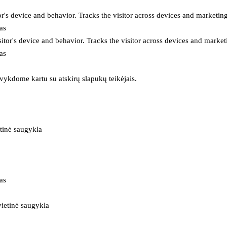
or's device and behavior. Tracks the visitor across devices and marketin
as
itor's device and behavior. Tracks the visitor across devices and market
as
 vykdome kartu su atskirų slapukų teikėjais.
tinė saugykla
as
ietinė saugykla