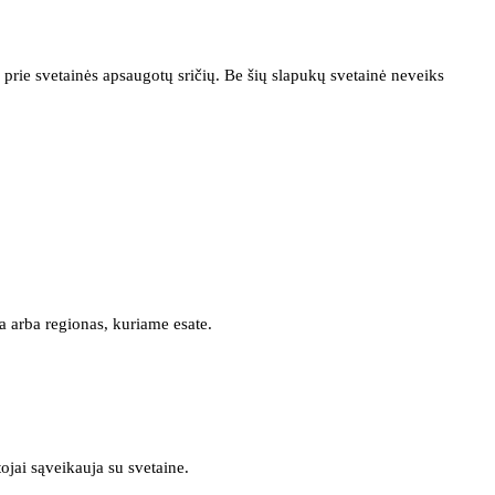
prie svetainės apsaugotų sričių. Be šių slapukų svetainė neveiks
a arba regionas, kuriame esate.
tojai sąveikauja su svetaine.