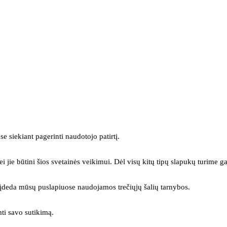
se siekiant pagerinti naudotojo patirtį.
ei jie būtini šios svetainės veikimui. Dėl visų kitų tipų slapukų turime ga
s įdeda mūsų puslapiuose naudojamos trečiųjų šalių tarnybos.
mti savo sutikimą.