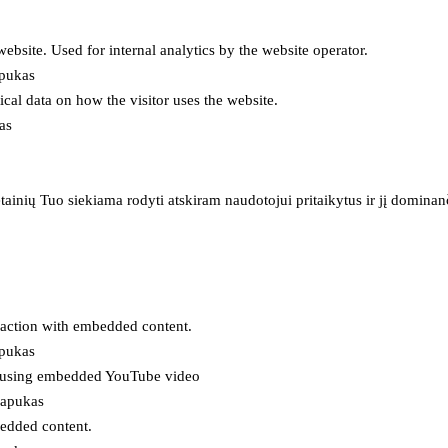
 website. Used for internal analytics by the website operator.
apukas
tical data on how the visitor uses the website.
as
inių Tuo siekiama rodyti atskiram naudotojui pritaikytus ir jį dominanči
eraction with embedded content.
apukas
es using embedded YouTube video
lapukas
bedded content.