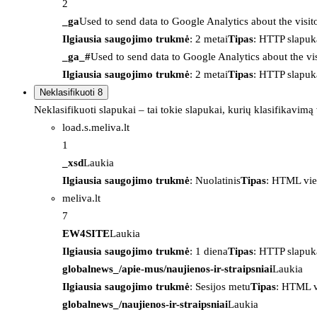
2
_ga
Used to send data to Google Analytics about the visit
Ilgiausia saugojimo trukmė
: 2 metai
Tipas
: HTTP slapuk
_ga_#
Used to send data to Google Analytics about the vis
Ilgiausia saugojimo trukmė
: 2 metai
Tipas
: HTTP slapuk
Neklasifikuoti
8
Neklasifikuoti slapukai – tai tokie slapukai, kurių klasifikavimą
load.s.meliva.lt
1
_xsd
Laukia
Ilgiausia saugojimo trukmė
: Nuolatinis
Tipas
: HTML vie
meliva.lt
7
EW4SITE
Laukia
Ilgiausia saugojimo trukmė
: 1 diena
Tipas
: HTTP slapuk
globalnews_/apie-mus/naujienos-ir-straipsniai
Laukia
Ilgiausia saugojimo trukmė
: Sesijos metu
Tipas
: HTML v
globalnews_/naujienos-ir-straipsniai
Laukia