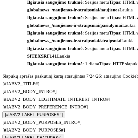
Ilgiausia saugojimo trukmė
: Sesijos metu
Tipas
: HTML v
globalnews_/naujienos-ir-straipsniai/naujienos
Laukia
Ilgiausia saugojimo trukmė
: Sesijos metu
Tipas
: HTML v
globalnews_/naujienos-ir-straipsniai/pasiulymai
Laukia
Ilgiausia saugojimo trukmė
: Sesijos metu
Tipas
: HTML v
globalnews_/naujienos-ir-straipsniai/straipsniai
Laukia
Ilgiausia saugojimo trukmė
: Sesijos metu
Tipas
: HTML v
SITEXSRF141
Laukia
Ilgiausia saugojimo trukmė
: 1 diena
Tipas
: HTTP slapuk
Slapukų aprašas paskutinį kartą atnaujintas 7/24/26; atnaujino
Cookie
[#IABV2_TITLE#]
[#IABV2_BODY_INTRO#]
[#IABV2_BODY_LEGITIMATE_INTEREST_INTRO#]
[#IABV2_BODY_PREFERENCE_INTRO#]
[#IABV2_LABEL_PURPOSES#]
[#IABV2_BODY_PURPOSES_INTRO#]
[#IABV2_BODY_PURPOSES#]
[#IABV2_LABEL_FEATURES#]