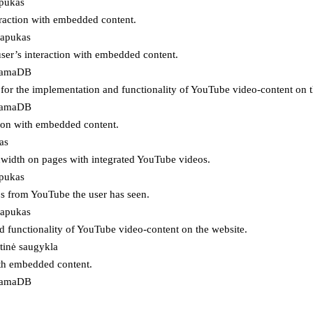
apukas
eraction with embedded content.
lapukas
user’s interaction with embedded content.
ojamaDB
for the implementation and functionality of YouTube video-content on t
ojamaDB
tion with embedded content.
as
ndwidth on pages with integrated YouTube videos.
apukas
eos from YouTube the user has seen.
lapukas
d functionality of YouTube video-content on the website.
tinė saugykla
ith embedded content.
ojamaDB