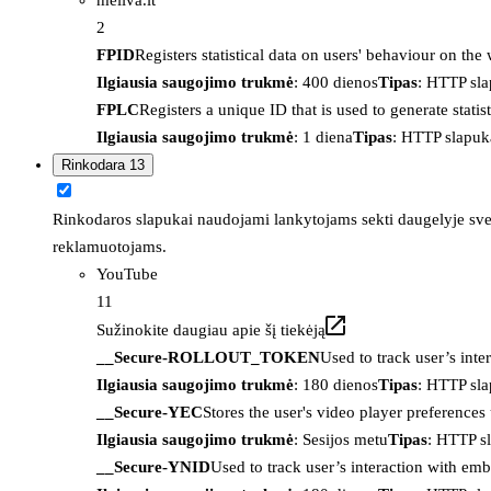
2
FPID
Registers statistical data on users' behaviour on the
Ilgiausia saugojimo trukmė
: 400 dienos
Tipas
: HTTP sl
FPLC
Registers a unique ID that is used to generate statis
Ilgiausia saugojimo trukmė
: 1 diena
Tipas
: HTTP slapuk
Rinkodara
13
Rinkodaros slapukai naudojami lankytojams sekti daugelyje sveta
reklamuotojams.
YouTube
11
Sužinokite daugiau apie šį tiekėją
__Secure-ROLLOUT_TOKEN
Used to track user’s int
Ilgiausia saugojimo trukmė
: 180 dienos
Tipas
: HTTP sl
__Secure-YEC
Stores the user's video player preferenc
Ilgiausia saugojimo trukmė
: Sesijos metu
Tipas
: HTTP s
__Secure-YNID
Used to track user’s interaction with em