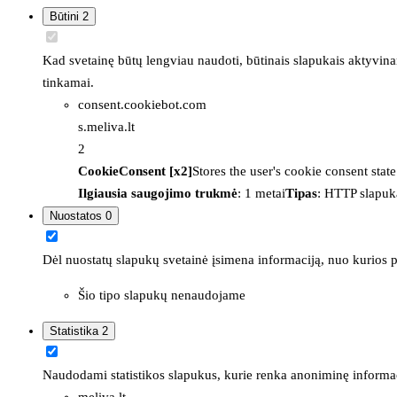
Būtini
2
Kad svetainę būtų lengviau naudoti, būtinais slapukais aktyvina
tinkamai.
consent.cookiebot.com
s.meliva.lt
2
CookieConsent [x2]
Stores the user's cookie consent stat
Ilgiausia saugojimo trukmė
: 1 metai
Tipas
: HTTP slapuk
Nuostatos
0
Dėl nuostatų slapukų svetainė įsimena informaciją, nuo kurios pr
Šio tipo slapukų nenaudojame
Statistika
2
Naudodami statistikos slapukus, kurie renka anoniminę informacija
meliva.lt