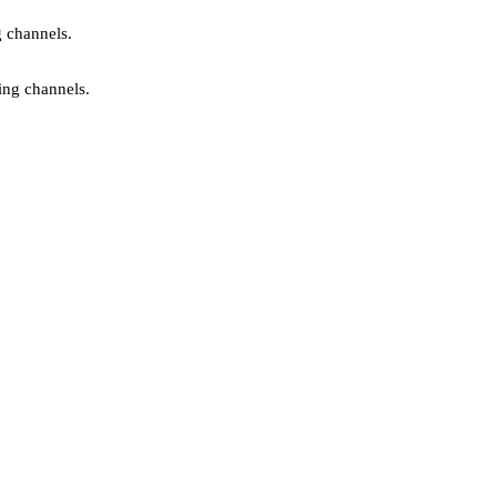
g channels.
ing channels.