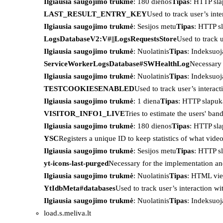
Ilgiausia saugojimo trukmė
: 180 dienos
Tipas
: HTTP sl
LAST_RESULT_ENTRY_KEY
Used to track user’s int
Ilgiausia saugojimo trukmė
: Sesijos metu
Tipas
: HTTP s
LogsDatabaseV2:V#||LogsRequestsStore
Used to track 
Ilgiausia saugojimo trukmė
: Nuolatinis
Tipas
: Indeksu
ServiceWorkerLogsDatabase#SWHealthLog
Necessary 
Ilgiausia saugojimo trukmė
: Nuolatinis
Tipas
: Indeksu
TESTCOOKIESENABLED
Used to track user’s interac
Ilgiausia saugojimo trukmė
: 1 diena
Tipas
: HTTP slapuk
VISITOR_INFO1_LIVE
Tries to estimate the users' ba
Ilgiausia saugojimo trukmė
: 180 dienos
Tipas
: HTTP sl
YSC
Registers a unique ID to keep statistics of what vid
Ilgiausia saugojimo trukmė
: Sesijos metu
Tipas
: HTTP s
yt-icons-last-purged
Necessary for the implementation an
Ilgiausia saugojimo trukmė
: Nuolatinis
Tipas
: HTML vie
YtIdbMeta#databases
Used to track user’s interaction w
Ilgiausia saugojimo trukmė
: Nuolatinis
Tipas
: Indeksu
load.s.meliva.lt