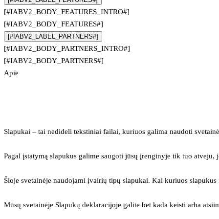
[#IABV2_BODY_FEATURES_INTRO#]
[#IABV2_BODY_FEATURES#]
[#IABV2_LABEL_PARTNERS#]
[#IABV2_BODY_PARTNERS_INTRO#]
[#IABV2_BODY_PARTNERS#]
Apie
Slapukai – tai nedideli tekstiniai failai, kuriuos galima naudoti svetainė
Pagal įstatymą slapukus galime saugoti jūsų įrenginyje tik tuo atveju, j
Šioje svetainėje naudojami įvairių tipų slapukai. Kai kuriuos slapuku
Mūsų svetainėje Slapukų deklaracijoje galite bet kada keisti arba atsii