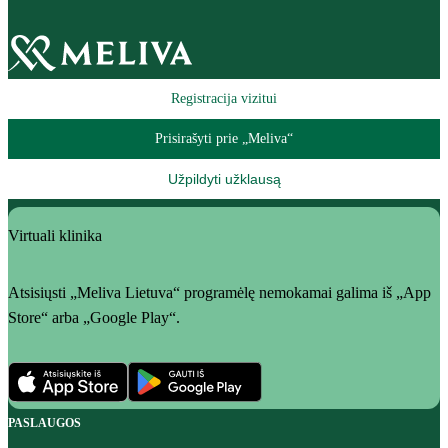
Registracija vizitui
Prisirašyti prie „Meliva“
Užpildyti užklausą
Virtuali klinika
Atsisiųsti „Meliva Lietuva“ programėlę nemokamai galima iš „App
Store“ arba „Google Play“.
PASLAUGOS