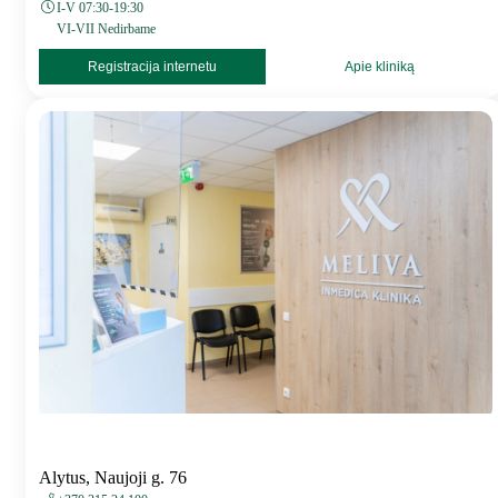
I-V 07:30-19:30
VI-VII Nedirbame
Registracija internetu
Apie kliniką
Alytus, Naujoji g. 76