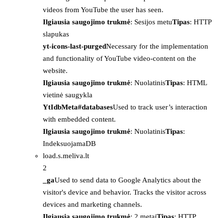
videos from YouTube the user has seen.
Ilgiausia saugojimo trukmė
: Sesijos metu
Tipas
: HTTP
slapukas
yt-icons-last-purged
Necessary for the implementation
and functionality of YouTube video-content on the
website.
Ilgiausia saugojimo trukmė
: Nuolatinis
Tipas
: HTML
vietinė saugykla
YtIdbMeta#databases
Used to track user’s interaction
with embedded content.
Ilgiausia saugojimo trukmė
: Nuolatinis
Tipas
:
IndeksuojamaDB
load.s.meliva.lt
2
_ga
Used to send data to Google Analytics about the
visitor's device and behavior. Tracks the visitor across
devices and marketing channels.
Ilgiausia saugojimo trukmė
: 2 metai
Tipas
: HTTP