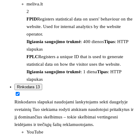
meliva.lt
2
FPID
Registers statistical data on users' behaviour on the
website. Used for internal analytics by the website
operator.
Ilgiausia saugojimo trukmė
: 400 dienos
Tipas
: HTTP
slapukas
FPLC
Registers a unique ID that is used to generate
statistical data on how the visitor uses the website.
Ilgiausia saugojimo trukmė
: 1 diena
Tipas
: HTTP
slapukas
Rinkodara
13
Rinkodaros slapukai naudojami lankytojams sekti daugelyje
svetainių Tuo siekiama rodyti atskiram naudotojui pritaikytus ir
jį dominančius skelbimus – tokie skelbimai vertingesni
leidėjams ir trečiųjų šalių reklamuotojams.
YouTube