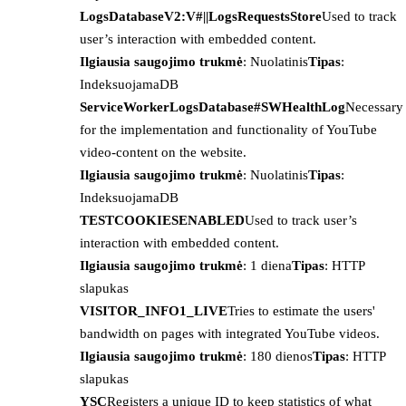
LogsDatabaseV2:V#||LogsRequestsStore
Used to track
user’s interaction with embedded content.
Ilgiausia saugojimo trukmė
: Nuolatinis
Tipas
:
IndeksuojamaDB
ServiceWorkerLogsDatabase#SWHealthLog
Necessary
for the implementation and functionality of YouTube
video-content on the website.
Ilgiausia saugojimo trukmė
: Nuolatinis
Tipas
:
IndeksuojamaDB
TESTCOOKIESENABLED
Used to track user’s
interaction with embedded content.
Ilgiausia saugojimo trukmė
: 1 diena
Tipas
: HTTP
slapukas
VISITOR_INFO1_LIVE
Tries to estimate the users'
bandwidth on pages with integrated YouTube videos.
Ilgiausia saugojimo trukmė
: 180 dienos
Tipas
: HTTP
slapukas
YSC
Registers a unique ID to keep statistics of what