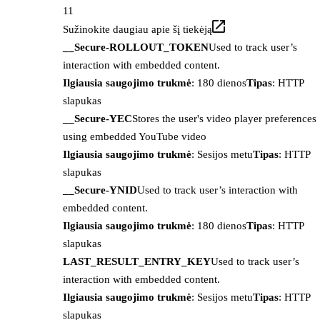
11
Sužinokite daugiau apie šį tiekėją
__Secure-ROLLOUT_TOKEN
Used to track user’s
interaction with embedded content.
Ilgiausia saugojimo trukmė
: 180 dienos
Tipas
: HTTP
slapukas
__Secure-YEC
Stores the user's video player preferences
using embedded YouTube video
Ilgiausia saugojimo trukmė
: Sesijos metu
Tipas
: HTTP
slapukas
__Secure-YNID
Used to track user’s interaction with
embedded content.
Ilgiausia saugojimo trukmė
: 180 dienos
Tipas
: HTTP
slapukas
LAST_RESULT_ENTRY_KEY
Used to track user’s
interaction with embedded content.
Ilgiausia saugojimo trukmė
: Sesijos metu
Tipas
: HTTP
slapukas