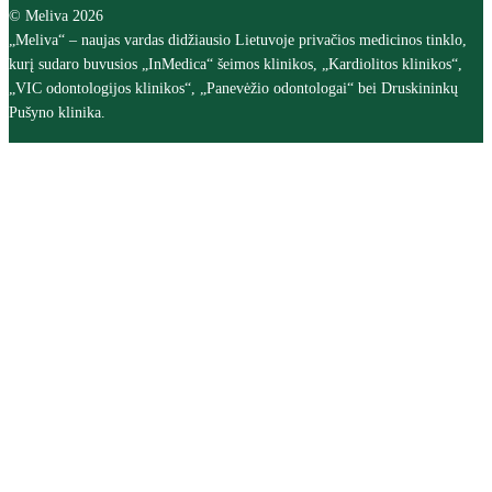
© Meliva 2026
„Meliva“ – naujas vardas didžiausio Lietuvoje privačios medicinos tinklo,
kurį sudaro buvusios „InMedica“ šeimos klinikos, „Kardiolitos klinikos“,
„VIC odontologijos klinikos“, „Panevėžio odontologai“ bei Druskininkų
Pušyno klinika.