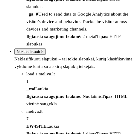
slapukas
_ga_#
Used to send data to Google Analytics about the
visitor's device and behavior. Tracks the visitor across
devices and marketing channels.
Ilgiausia saugojimo trukmė
: 2 metai
Tipas
: HTTP
slapukas
Neklasifikuoti
8
Neklasifikuoti slapukai – tai tokie slapukai, kurių klasifikavimą
vykdome kartu su atskirų slapukų teikėjais.
load.s.meliva.lt
1
_xsd
Laukia
Ilgiausia saugojimo trukmė
: Nuolatinis
Tipas
: HTML
vietinė saugykla
meliva.lt
7
EW4SITE
Laukia
Ilgiausia saugojimo trukmė
: 1 diena
Tipas
: HTTP