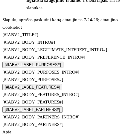
Ilgiausia saugojimo trukmė
: 1 diena
Tipas
: HTTP
slapukas
Slapukų aprašas paskutinį kartą atnaujintas 7/24/26; atnaujino
Cookiebot
[#IABV2_TITLE#]
[#IABV2_BODY_INTRO#]
[#IABV2_BODY_LEGITIMATE_INTEREST_INTRO#]
[#IABV2_BODY_PREFERENCE_INTRO#]
[#IABV2_LABEL_PURPOSES#]
[#IABV2_BODY_PURPOSES_INTRO#]
[#IABV2_BODY_PURPOSES#]
[#IABV2_LABEL_FEATURES#]
[#IABV2_BODY_FEATURES_INTRO#]
[#IABV2_BODY_FEATURES#]
[#IABV2_LABEL_PARTNERS#]
[#IABV2_BODY_PARTNERS_INTRO#]
[#IABV2_BODY_PARTNERS#]
Apie