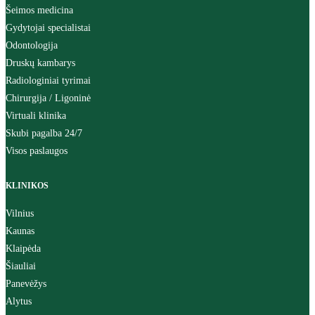
Šeimos medicina
Gydytojai specialistai
Odontologija
Druskų kambarys
Radiologiniai tyrimai
Chirurgija / Ligoninė
Virtuali klinika
Skubi pagalba 24/7
Visos paslaugos
KLINIKOS
Vilnius
Kaunas
Klaipėda
Šiauliai
Panevėžys
Alytus