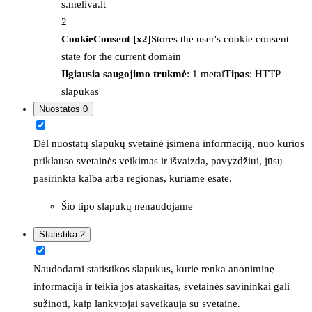
s.meliva.lt
2
CookieConsent [x2]
Stores the user's cookie consent
state for the current domain
Ilgiausia saugojimo trukmė
: 1 metai
Tipas
: HTTP
slapukas
Nuostatos
0
Dėl nuostatų slapukų svetainė įsimena informaciją, nuo kurios
priklauso svetainės veikimas ir išvaizda, pavyzdžiui, jūsų
pasirinkta kalba arba regionas, kuriame esate.
Šio tipo slapukų nenaudojame
Statistika
2
Naudodami statistikos slapukus, kurie renka anoniminę
informacija ir teikia jos ataskaitas, svetainės savininkai gali
sužinoti, kaip lankytojai sąveikauja su svetaine.