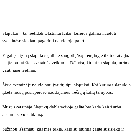
Slapukai – tai nedideli tekstiniai failai, kuriuos galima naudoti 
svetainėse siekiant pagerinti naudotojo patirtį.
Pagal įstatymą slapukus galime saugoti jūsų įrenginyje tik tuo atveju, 
jei jie būtini šios svetainės veikimui. Dėl visų kitų tipų slapukų turime 
gauti jūsų leidimą.
Šioje svetainėje naudojami įvairių tipų slapukai. Kai kuriuos slapukus 
įdeda mūsų puslapiuose naudojamos trečiųjų šalių tarnybos.
Mūsų svetainėje Slapukų deklaracijoje galite bet kada keisti arba 
atsiimti savo sutikimą.
Sužinoti išsamiau, kas mes tokie, kaip su mumis galite susisiekti ir 