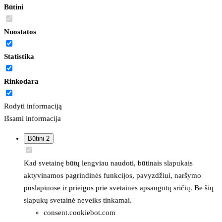
Būtini
Nuostatos
Statistika
Rinkodara
Rodyti informaciją
Išsami informacija
Būtini
2
Kad svetainę būtų lengviau naudoti, būtinais slapukais
aktyvinamos pagrindinės funkcijos, pavyzdžiui, naršymo
puslapiuose ir prieigos prie svetainės apsaugotų sričių. Be šių
slapukų svetainė neveiks tinkamai.
consent.cookiebot.com