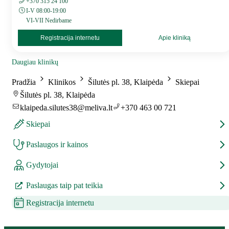
+370 315 24 100
I-V 08:00-19:00
VI-VII Nedirbame
Registracija internetu
Apie kliniką
Daugiau klinikų
Pradžia
Klinikos
Šilutės pl. 38, Klaipėda
Skiepai
Šilutės pl. 38, Klaipėda
klaipeda.silutes38@meliva.lt
+370 463 00 721
Skiepai
Paslaugos ir kainos
Gydytojai
Paslaugas taip pat teikia
Registracija internetu