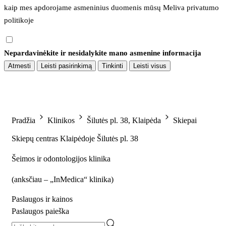
kaip mes apdorojame asmeninius duomenis mūsų 
Meliva privatumo 
politikoje
Nepardavinėkite ir nesidalykite mano asmenine informacija
Atmesti
Leisti pasirinkimą
Tinkinti
Leisti visus
Pradžia
Klinikos
Šilutės pl. 38, Klaipėda
Skiepai
Skiepų centras Klaipėdoje Šilutės pl. 38
Šeimos ir odontologijos klinika
(
anksčiau – „InMedica“ klinika
)
Paslaugos ir kainos
Paslaugos paieška