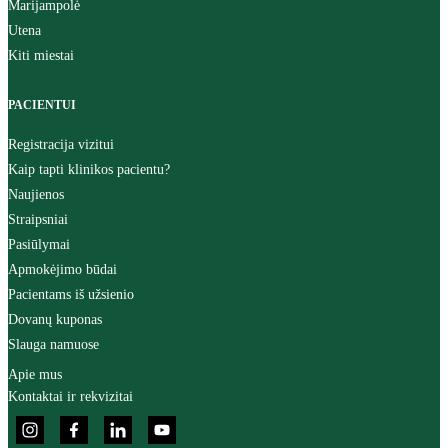
Marijampolė
Utena
Kiti miestai
PACIENTUI
Registracija vizitui
Kaip tapti klinikos pacientu?
Naujienos
Straipsniai
Pasiūlymai
Apmokėjimo būdai
Pacientams iš užsienio
Dovanų kuponas
Slauga namuose
Apie mus
Kontaktai ir rekvizitai