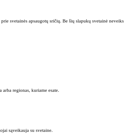
prie svetainės apsaugotų sričių. Be šių slapukų svetainė neveiks
a arba regionas, kuriame esate.
tojai sąveikauja su svetaine.