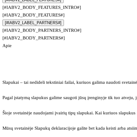
[#IABV2_BODY_FEATURES_INTRO#]
[#IABV2_BODY_FEATURES#]
[#IABV2_LABEL_PARTNERS#]
[#IABV2_BODY_PARTNERS_INTRO#]
[#IABV2_BODY_PARTNERS#]
Apie
Slapukai – tai nedideli tekstiniai failai, kuriuos galima naudoti svetainė
Pagal įstatymą slapukus galime saugoti jūsų įrenginyje tik tuo atveju, j
Šioje svetainėje naudojami įvairių tipų slapukai. Kai kuriuos slapuku
Mūsų svetainėje Slapukų deklaracijoje galite bet kada keisti arba atsii