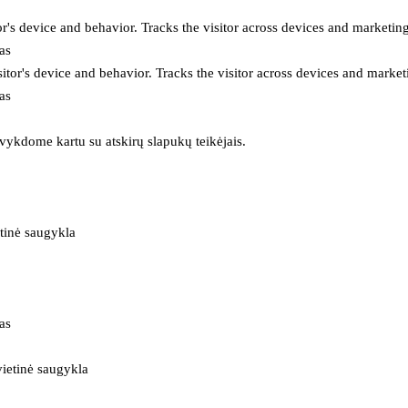
or's device and behavior. Tracks the visitor across devices and marketin
as
itor's device and behavior. Tracks the visitor across devices and market
as
 vykdome kartu su atskirų slapukų teikėjais.
tinė saugykla
as
ietinė saugykla