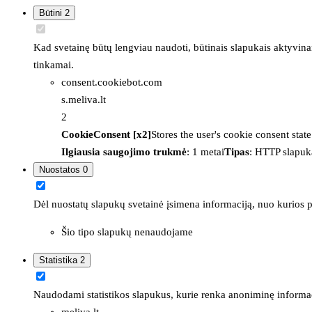
Būtini
2
Kad svetainę būtų lengviau naudoti, būtinais slapukais aktyvina
tinkamai.
consent.cookiebot.com
s.meliva.lt
2
CookieConsent [x2]
Stores the user's cookie consent stat
Ilgiausia saugojimo trukmė
: 1 metai
Tipas
: HTTP slapuk
Nuostatos
0
Dėl nuostatų slapukų svetainė įsimena informaciją, nuo kurios pr
Šio tipo slapukų nenaudojame
Statistika
2
Naudodami statistikos slapukus, kurie renka anoniminę informacija
meliva.lt