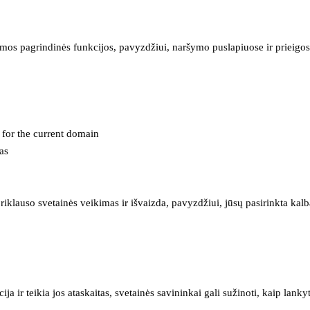
mos pagrindinės funkcijos, pavyzdžiui, naršymo puslapiuose ir prieigos 
e for the current domain
as
iklauso svetainės veikimas ir išvaizda, pavyzdžiui, jūsų pasirinkta kalb
 ir teikia jos ataskaitas, svetainės savininkai gali sužinoti, kaip lanky