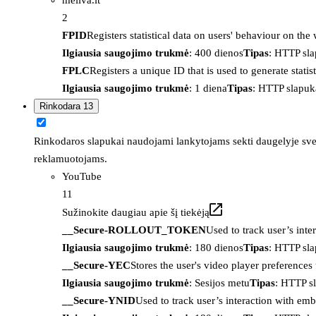
2
FPID
Registers statistical data on users' behaviour on the
Ilgiausia saugojimo trukmė
: 400 dienos
Tipas
: HTTP sl
FPLC
Registers a unique ID that is used to generate statis
Ilgiausia saugojimo trukmė
: 1 diena
Tipas
: HTTP slapuk
Rinkodara
13
Rinkodaros slapukai naudojami lankytojams sekti daugelyje sveta
reklamuotojams.
YouTube
11
Sužinokite daugiau apie šį tiekėją
__Secure-ROLLOUT_TOKEN
Used to track user’s int
Ilgiausia saugojimo trukmė
: 180 dienos
Tipas
: HTTP sl
__Secure-YEC
Stores the user's video player preferenc
Ilgiausia saugojimo trukmė
: Sesijos metu
Tipas
: HTTP s
__Secure-YNID
Used to track user’s interaction with em