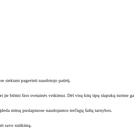
se siekiant pagerinti naudotojo patirtį.
ei jie būtini šios svetainės veikimui. Dėl visų kitų tipų slapukų turime ga
s įdeda mūsų puslapiuose naudojamos trečiųjų šalių tarnybos.
mti savo sutikimą.