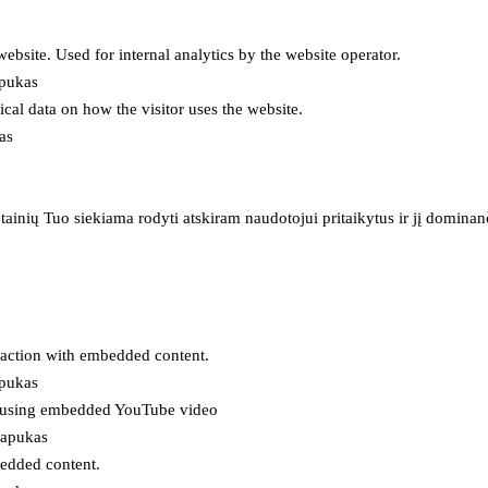
 website. Used for internal analytics by the website operator.
apukas
tical data on how the visitor uses the website.
as
inių Tuo siekiama rodyti atskiram naudotojui pritaikytus ir jį dominanči
eraction with embedded content.
apukas
es using embedded YouTube video
lapukas
bedded content.