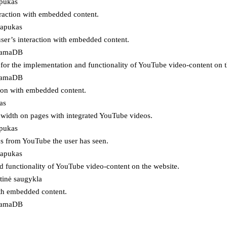
apukas
eraction with embedded content.
lapukas
user’s interaction with embedded content.
ojamaDB
for the implementation and functionality of YouTube video-content on t
ojamaDB
tion with embedded content.
as
ndwidth on pages with integrated YouTube videos.
apukas
eos from YouTube the user has seen.
lapukas
d functionality of YouTube video-content on the website.
tinė saugykla
ith embedded content.
ojamaDB