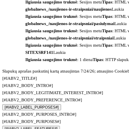
Ilgiausia saugojimo trukmė
: Sesijos metu
Tipas
: HTML v
globalnews_/naujienos-ir-straipsniai/naujienos
Laukia
Ilgiausia saugojimo trukmė
: Sesijos metu
Tipas
: HTML v
globalnews_/naujienos-ir-straipsniai/pasiulymai
Laukia
Ilgiausia saugojimo trukmė
: Sesijos metu
Tipas
: HTML v
globalnews_/naujienos-ir-straipsniai/straipsniai
Laukia
Ilgiausia saugojimo trukmė
: Sesijos metu
Tipas
: HTML v
SITEXSRF141
Laukia
Ilgiausia saugojimo trukmė
: 1 diena
Tipas
: HTTP slapuk
Slapukų aprašas paskutinį kartą atnaujintas 7/24/26; atnaujino
Cookie
[#IABV2_TITLE#]
[#IABV2_BODY_INTRO#]
[#IABV2_BODY_LEGITIMATE_INTEREST_INTRO#]
[#IABV2_BODY_PREFERENCE_INTRO#]
[#IABV2_LABEL_PURPOSES#]
[#IABV2_BODY_PURPOSES_INTRO#]
[#IABV2_BODY_PURPOSES#]
[#IABV2_LABEL_FEATURES#]