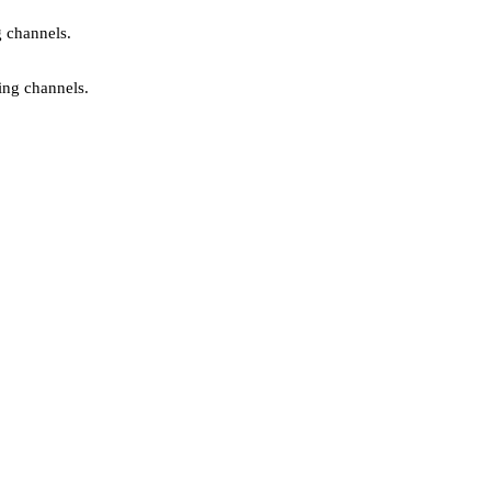
g channels.
ing channels.