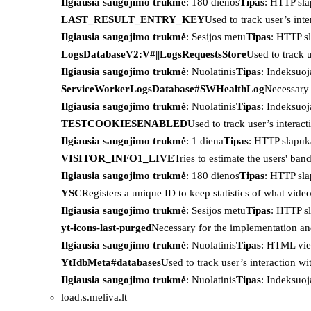
Ilgiausia saugojimo trukmė
: 180 dienos
Tipas
: HTTP sl
LAST_RESULT_ENTRY_KEY
Used to track user’s int
Ilgiausia saugojimo trukmė
: Sesijos metu
Tipas
: HTTP s
LogsDatabaseV2:V#||LogsRequestsStore
Used to track 
Ilgiausia saugojimo trukmė
: Nuolatinis
Tipas
: Indeksu
ServiceWorkerLogsDatabase#SWHealthLog
Necessary 
Ilgiausia saugojimo trukmė
: Nuolatinis
Tipas
: Indeksu
TESTCOOKIESENABLED
Used to track user’s interac
Ilgiausia saugojimo trukmė
: 1 diena
Tipas
: HTTP slapuk
VISITOR_INFO1_LIVE
Tries to estimate the users' ba
Ilgiausia saugojimo trukmė
: 180 dienos
Tipas
: HTTP sl
YSC
Registers a unique ID to keep statistics of what vid
Ilgiausia saugojimo trukmė
: Sesijos metu
Tipas
: HTTP s
yt-icons-last-purged
Necessary for the implementation an
Ilgiausia saugojimo trukmė
: Nuolatinis
Tipas
: HTML vie
YtIdbMeta#databases
Used to track user’s interaction w
Ilgiausia saugojimo trukmė
: Nuolatinis
Tipas
: Indeksu
load.s.meliva.lt