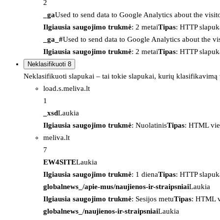
2
_ga
Used to send data to Google Analytics about the visit
Ilgiausia saugojimo trukmė
: 2 metai
Tipas
: HTTP slapuk
_ga_#
Used to send data to Google Analytics about the vis
Ilgiausia saugojimo trukmė
: 2 metai
Tipas
: HTTP slapuk
Neklasifikuoti
8
Neklasifikuoti slapukai – tai tokie slapukai, kurių klasifikavimą
load.s.meliva.lt
1
_xsd
Laukia
Ilgiausia saugojimo trukmė
: Nuolatinis
Tipas
: HTML vie
meliva.lt
7
EW4SITE
Laukia
Ilgiausia saugojimo trukmė
: 1 diena
Tipas
: HTTP slapuk
globalnews_/apie-mus/naujienos-ir-straipsniai
Laukia
Ilgiausia saugojimo trukmė
: Sesijos metu
Tipas
: HTML v
globalnews_/naujienos-ir-straipsniai
Laukia