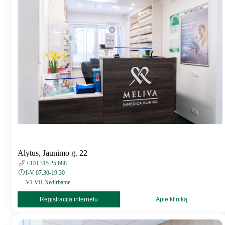
Alytus, Jaunimo g. 22
+370 315 25 688
I-V 07:30-19:30
VI-VII Nedirbame
Registracija internetu
Apie kliniką