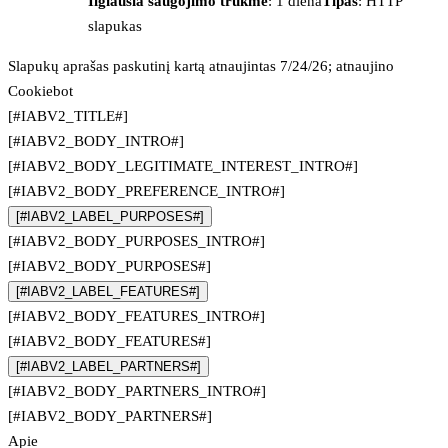
Ilgiausia saugojimo trukmė
: 1 diena
Tipas
: HTTP
slapukas
Slapukų aprašas paskutinį kartą atnaujintas 7/24/26; atnaujino
Cookiebot
[#IABV2_TITLE#]
[#IABV2_BODY_INTRO#]
[#IABV2_BODY_LEGITIMATE_INTEREST_INTRO#]
[#IABV2_BODY_PREFERENCE_INTRO#]
[#IABV2_LABEL_PURPOSES#]
[#IABV2_BODY_PURPOSES_INTRO#]
[#IABV2_BODY_PURPOSES#]
[#IABV2_LABEL_FEATURES#]
[#IABV2_BODY_FEATURES_INTRO#]
[#IABV2_BODY_FEATURES#]
[#IABV2_LABEL_PARTNERS#]
[#IABV2_BODY_PARTNERS_INTRO#]
[#IABV2_BODY_PARTNERS#]
Apie