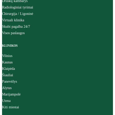
Druskų kambarys
Radiologiniai tyrimai
Chirurgija / Ligoninė
Virtuali klinika
Skubi pagalba 24/7
Visos paslaugos
KLINIKOS
Vilnius
Kaunas
Klaipėda
Šiauliai
Panevėžys
Alytus
Marijampolė
Utena
Kiti miestai