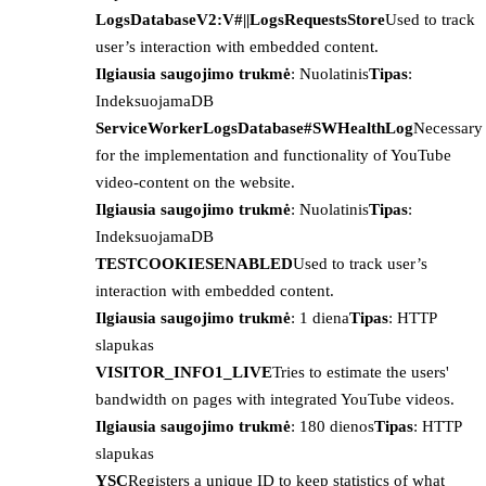
LogsDatabaseV2:V#||LogsRequestsStore
Used to track
user’s interaction with embedded content.
Ilgiausia saugojimo trukmė
: Nuolatinis
Tipas
:
IndeksuojamaDB
ServiceWorkerLogsDatabase#SWHealthLog
Necessary
for the implementation and functionality of YouTube
video-content on the website.
Ilgiausia saugojimo trukmė
: Nuolatinis
Tipas
:
IndeksuojamaDB
TESTCOOKIESENABLED
Used to track user’s
interaction with embedded content.
Ilgiausia saugojimo trukmė
: 1 diena
Tipas
: HTTP
slapukas
VISITOR_INFO1_LIVE
Tries to estimate the users'
bandwidth on pages with integrated YouTube videos.
Ilgiausia saugojimo trukmė
: 180 dienos
Tipas
: HTTP
slapukas
YSC
Registers a unique ID to keep statistics of what