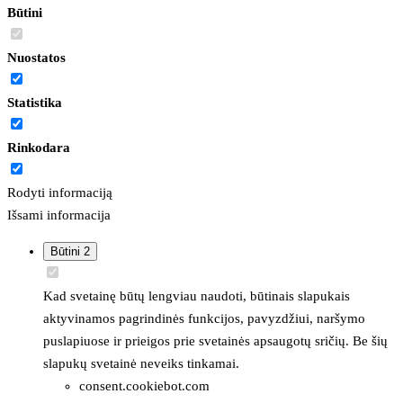
Būtini
Nuostatos
Statistika
Rinkodara
Rodyti informaciją
Išsami informacija
Būtini
2
Kad svetainę būtų lengviau naudoti, būtinais slapukais
aktyvinamos pagrindinės funkcijos, pavyzdžiui, naršymo
puslapiuose ir prieigos prie svetainės apsaugotų sričių. Be šių
slapukų svetainė neveiks tinkamai.
consent.cookiebot.com