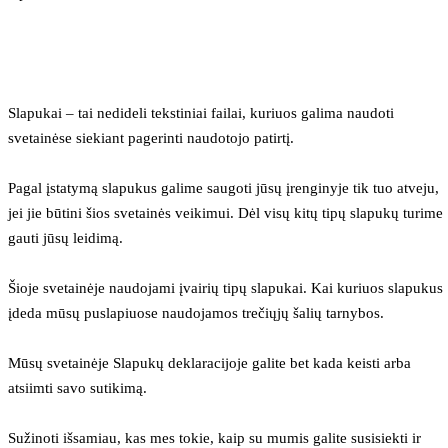
Slapukai – tai nedideli tekstiniai failai, kuriuos galima naudoti 
svetainėse siekiant pagerinti naudotojo patirtį.
Pagal įstatymą slapukus galime saugoti jūsų įrenginyje tik tuo atveju, 
jei jie būtini šios svetainės veikimui. Dėl visų kitų tipų slapukų turime 
gauti jūsų leidimą.
Šioje svetainėje naudojami įvairių tipų slapukai. Kai kuriuos slapukus 
įdeda mūsų puslapiuose naudojamos trečiųjų šalių tarnybos.
Mūsų svetainėje Slapukų deklaracijoje galite bet kada keisti arba 
atsiimti savo sutikimą.
Sužinoti išsamiau, kas mes tokie, kaip su mumis galite susisiekti ir 