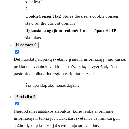
s.meliva.lt
2
CookieConsent [x2]
Stores the user's cookie consent
state for the current domain
Ilgiausia saugojimo trukmė
: 1 metai
Tipas
: HTTP
slapukas
Nuostatos
0
Dėl nuostatų slapukų svetainė įsimena informaciją, nuo kurios
priklauso svetainės veikimas ir išvaizda, pavyzdžiui, jūsų
pasirinkta kalba arba regionas, kuriame esate.
Šio tipo slapukų nenaudojame
Statistika
2
Naudodami statistikos slapukus, kurie renka anoniminę
informacija ir teikia jos ataskaitas, svetainės savininkai gali
sužinoti, kaip lankytojai sąveikauja su svetaine.