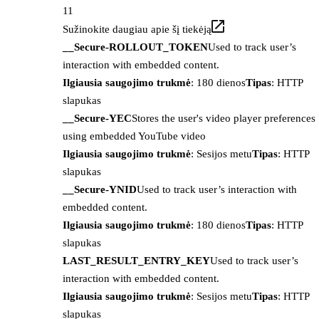
11
Sužinokite daugiau apie šį tiekėją
__Secure-ROLLOUT_TOKEN
Used to track user’s
interaction with embedded content.
Ilgiausia saugojimo trukmė
: 180 dienos
Tipas
: HTTP
slapukas
__Secure-YEC
Stores the user's video player preferences
using embedded YouTube video
Ilgiausia saugojimo trukmė
: Sesijos metu
Tipas
: HTTP
slapukas
__Secure-YNID
Used to track user’s interaction with
embedded content.
Ilgiausia saugojimo trukmė
: 180 dienos
Tipas
: HTTP
slapukas
LAST_RESULT_ENTRY_KEY
Used to track user’s
interaction with embedded content.
Ilgiausia saugojimo trukmė
: Sesijos metu
Tipas
: HTTP
slapukas