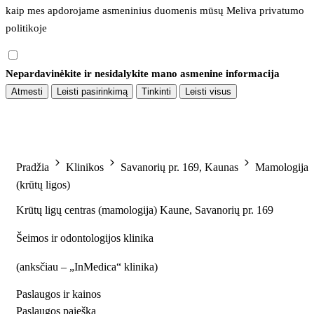
kaip mes apdorojame asmeninius duomenis mūsų 
Meliva privatumo 
politikoje
Nepardavinėkite ir nesidalykite mano asmenine informacija
Atmesti
Leisti pasirinkimą
Tinkinti
Leisti visus
Pradžia
Klinikos
Savanorių pr. 169, Kaunas
Mamologija
(krūtų ligos)
Krūtų ligų centras (mamologija) Kaune, Savanorių pr. 169
Šeimos ir odontologijos klinika
(
anksčiau – „InMedica“ klinika
)
Paslaugos ir kainos
Paslaugos paieška