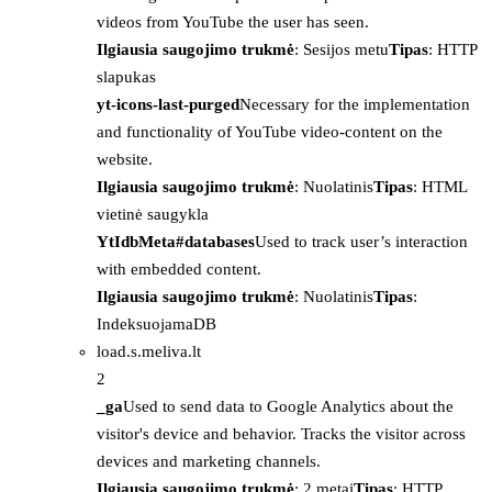
videos from YouTube the user has seen.
Ilgiausia saugojimo trukmė
: Sesijos metu
Tipas
: HTTP
slapukas
yt-icons-last-purged
Necessary for the implementation
and functionality of YouTube video-content on the
website.
Ilgiausia saugojimo trukmė
: Nuolatinis
Tipas
: HTML
vietinė saugykla
YtIdbMeta#databases
Used to track user’s interaction
with embedded content.
Ilgiausia saugojimo trukmė
: Nuolatinis
Tipas
:
IndeksuojamaDB
load.s.meliva.lt
2
_ga
Used to send data to Google Analytics about the
visitor's device and behavior. Tracks the visitor across
devices and marketing channels.
Ilgiausia saugojimo trukmė
: 2 metai
Tipas
: HTTP