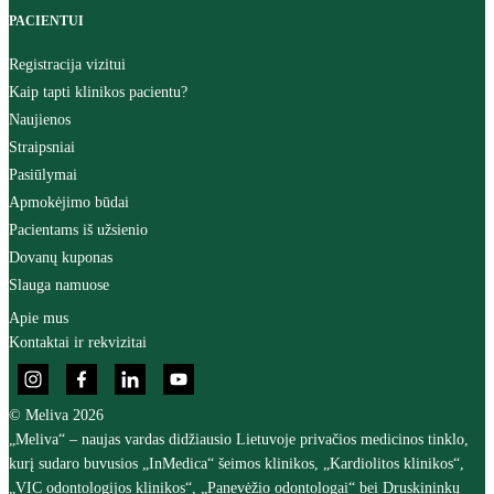
PACIENTUI
Registracija vizitui
Kaip tapti klinikos pacientu?
Naujienos
Straipsniai
Pasiūlymai
Apmokėjimo būdai
Pacientams iš užsienio
Dovanų kuponas
Slauga namuose
Apie mus
Kontaktai ir rekvizitai
© Meliva 2026
„Meliva“ – naujas vardas didžiausio Lietuvoje privačios medicinos tinklo,
kurį sudaro buvusios „InMedica“ šeimos klinikos, „Kardiolitos klinikos“,
„VIC odontologijos klinikos“, „Panevėžio odontologai“ bei Druskininkų