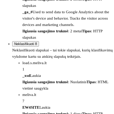
slapukas
_ga_#
Used to send data to Google Analytics about the
visitor's device and behavior. Tracks the visitor across
devices and marketing channels.
Ilgiausia saugojimo trukmė
: 2 metai
Tipas
: HTTP
slapukas
Neklasifikuoti
8
Neklasifikuoti slapukai – tai tokie slapukai, kurių klasifikavimą
vykdome kartu su atskirų slapukų teikėjais.
load.s.meliva.lt
1
_xsd
Laukia
Ilgiausia saugojimo trukmė
: Nuolatinis
Tipas
: HTML
vietinė saugykla
meliva.lt
7
EW4SITE
Laukia
Ilgiausia saugojimo trukmė
: 1 diena
Tipas
: HTTP