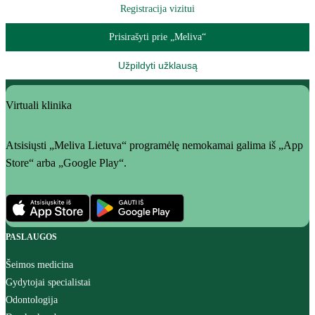
Registracija vizitui
Prisirašyti prie „Meliva“
Užpildyti užklausą
Virtuali klinika
Atsisiųsti „Meliva Lietuva“ programėlę nemokamai galima iš „App
Store“ arba „Google Play“.
PASLAUGOS
Šeimos medicina
Gydytojai specialistai
Odontologija