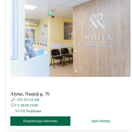
Alytus, Naujoji g. 76
+370 315 24 100
I-V 08:00-19:00
VI-VII Nedirbame
Registracija internetu
Apie kliniką