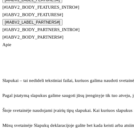
[#IABV2_BODY_FEATURES_INTRO#]
[#IABV2_BODY_FEATURES#]
[#IABV2_LABEL_PARTNERS#]
[#IABV2_BODY_PARTNERS_INTRO#]
[#IABV2_BODY_PARTNERS#]
Apie
Slapukai – tai nedideli tekstiniai failai, kuriuos galima naudoti svetainė
Pagal įstatymą slapukus galime saugoti jūsų įrenginyje tik tuo atveju, j
Šioje svetainėje naudojami įvairių tipų slapukai. Kai kuriuos slapuku
Mūsų svetainėje Slapukų deklaracijoje galite bet kada keisti arba atsii