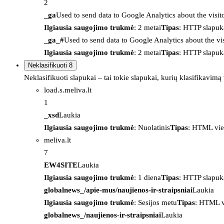
2
_ga
Used to send data to Google Analytics about the visit
Ilgiausia saugojimo trukmė
: 2 metai
Tipas
: HTTP slapuk
_ga_#
Used to send data to Google Analytics about the vis
Ilgiausia saugojimo trukmė
: 2 metai
Tipas
: HTTP slapuk
Neklasifikuoti
8
Neklasifikuoti slapukai – tai tokie slapukai, kurių klasifikavimą
load.s.meliva.lt
1
_xsd
Laukia
Ilgiausia saugojimo trukmė
: Nuolatinis
Tipas
: HTML vie
meliva.lt
7
EW4SITE
Laukia
Ilgiausia saugojimo trukmė
: 1 diena
Tipas
: HTTP slapuk
globalnews_/apie-mus/naujienos-ir-straipsniai
Laukia
Ilgiausia saugojimo trukmė
: Sesijos metu
Tipas
: HTML v
globalnews_/naujienos-ir-straipsniai
Laukia