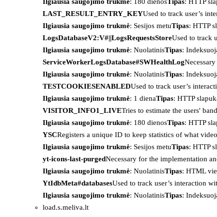
Ilgiausia saugojimo trukmė
: 180 dienos
Tipas
: HTTP sl
LAST_RESULT_ENTRY_KEY
Used to track user’s int
Ilgiausia saugojimo trukmė
: Sesijos metu
Tipas
: HTTP s
LogsDatabaseV2:V#||LogsRequestsStore
Used to track 
Ilgiausia saugojimo trukmė
: Nuolatinis
Tipas
: Indeksu
ServiceWorkerLogsDatabase#SWHealthLog
Necessary 
Ilgiausia saugojimo trukmė
: Nuolatinis
Tipas
: Indeksu
TESTCOOKIESENABLED
Used to track user’s interac
Ilgiausia saugojimo trukmė
: 1 diena
Tipas
: HTTP slapuk
VISITOR_INFO1_LIVE
Tries to estimate the users' ba
Ilgiausia saugojimo trukmė
: 180 dienos
Tipas
: HTTP sl
YSC
Registers a unique ID to keep statistics of what vid
Ilgiausia saugojimo trukmė
: Sesijos metu
Tipas
: HTTP s
yt-icons-last-purged
Necessary for the implementation an
Ilgiausia saugojimo trukmė
: Nuolatinis
Tipas
: HTML vie
YtIdbMeta#databases
Used to track user’s interaction w
Ilgiausia saugojimo trukmė
: Nuolatinis
Tipas
: Indeksu
load.s.meliva.lt