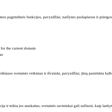
mos pagrindinės funkcijos, pavyzdžiui, naršymo puslapiuose ir prieigos 
e for the current domain
as
iklauso svetainės veikimas ir išvaizda, pavyzdžiui, jūsų pasirinkta kalb
 ir teikia jos ataskaitas, svetainės savininkai gali sužinoti, kaip lanky