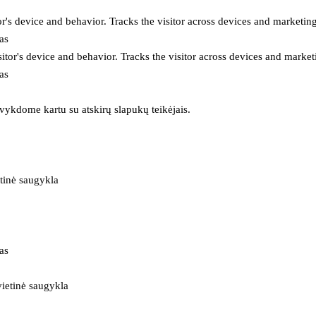
or's device and behavior. Tracks the visitor across devices and marketin
as
itor's device and behavior. Tracks the visitor across devices and market
as
 vykdome kartu su atskirų slapukų teikėjais.
tinė saugykla
as
ietinė saugykla