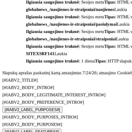
Ilgiausia saugojimo trukmė
: Sesijos metu
Tipas
: HTML v
globalnews_/naujienos-ir-straipsniai/naujienos
Laukia
Ilgiausia saugojimo trukmė
: Sesijos metu
Tipas
: HTML v
globalnews_/naujienos-ir-straipsniai/pasiulymai
Laukia
Ilgiausia saugojimo trukmė
: Sesijos metu
Tipas
: HTML v
globalnews_/naujienos-ir-straipsniai/straipsniai
Laukia
Ilgiausia saugojimo trukmė
: Sesijos metu
Tipas
: HTML v
SITEXSRF141
Laukia
Ilgiausia saugojimo trukmė
: 1 diena
Tipas
: HTTP slapuk
Slapukų aprašas paskutinį kartą atnaujintas 7/24/26; atnaujino
Cookie
[#IABV2_TITLE#]
[#IABV2_BODY_INTRO#]
[#IABV2_BODY_LEGITIMATE_INTEREST_INTRO#]
[#IABV2_BODY_PREFERENCE_INTRO#]
[#IABV2_LABEL_PURPOSES#]
[#IABV2_BODY_PURPOSES_INTRO#]
[#IABV2_BODY_PURPOSES#]
[#IABV2_LABEL_FEATURES#]