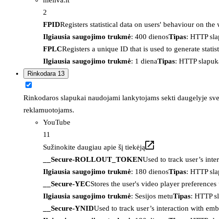
2
FPID
Registers statistical data on users' behaviour on the
Ilgiausia saugojimo trukmė
: 400 dienos
Tipas
: HTTP sl
FPLC
Registers a unique ID that is used to generate statis
Ilgiausia saugojimo trukmė
: 1 diena
Tipas
: HTTP slapuk
Rinkodara
13
Rinkodaros slapukai naudojami lankytojams sekti daugelyje sveta
reklamuotojams.
YouTube
11
Sužinokite daugiau apie šį tiekėją
__Secure-ROLLOUT_TOKEN
Used to track user’s int
Ilgiausia saugojimo trukmė
: 180 dienos
Tipas
: HTTP sl
__Secure-YEC
Stores the user's video player preferenc
Ilgiausia saugojimo trukmė
: Sesijos metu
Tipas
: HTTP s
__Secure-YNID
Used to track user’s interaction with em