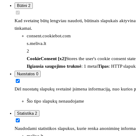
Būtini
2
Kad svetainę būtų lengviau naudoti, būtinais slapukais aktyvina
tinkamai.
consent.cookiebot.com
s.meliva.lt
2
CookieConsent [x2]
Stores the user's cookie consent stat
Ilgiausia saugojimo trukmė
: 1 metai
Tipas
: HTTP slapuk
Nuostatos
0
Dėl nuostatų slapukų svetainė įsimena informaciją, nuo kurios pr
Šio tipo slapukų nenaudojame
Statistika
2
Naudodami statistikos slapukus, kurie renka anoniminę informacija
meliva.lt