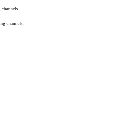
g channels.
ing channels.