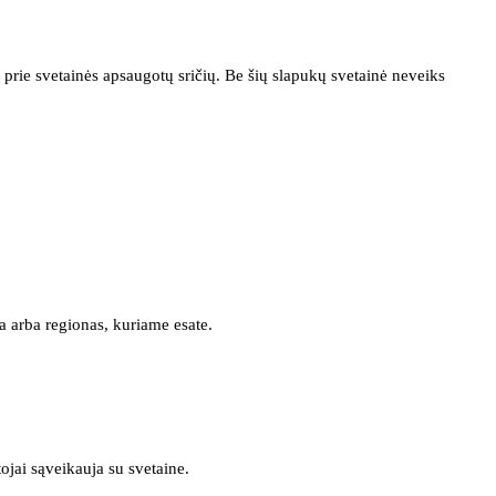
prie svetainės apsaugotų sričių. Be šių slapukų svetainė neveiks
a arba regionas, kuriame esate.
tojai sąveikauja su svetaine.