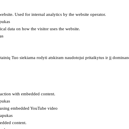
 website. Used for internal analytics by the website operator.
apukas
tical data on how the visitor uses the website.
as
inių Tuo siekiama rodyti atskiram naudotojui pritaikytus ir jį dominanči
eraction with embedded content.
apukas
es using embedded YouTube video
lapukas
bedded content.