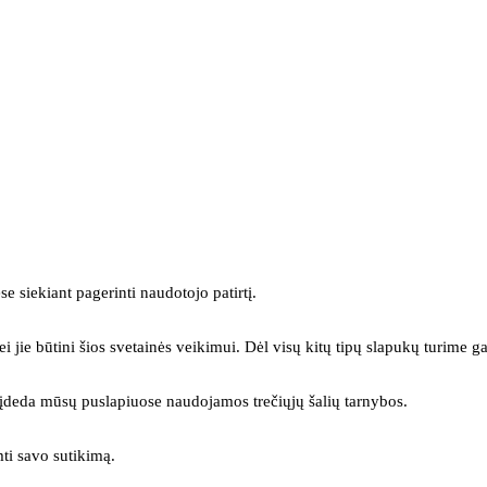
se siekiant pagerinti naudotojo patirtį.
ei jie būtini šios svetainės veikimui. Dėl visų kitų tipų slapukų turime ga
s įdeda mūsų puslapiuose naudojamos trečiųjų šalių tarnybos.
mti savo sutikimą.