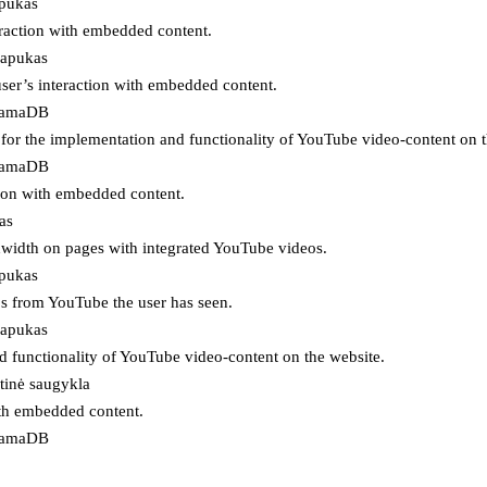
apukas
eraction with embedded content.
lapukas
user’s interaction with embedded content.
ojamaDB
for the implementation and functionality of YouTube video-content on t
ojamaDB
tion with embedded content.
as
ndwidth on pages with integrated YouTube videos.
apukas
eos from YouTube the user has seen.
lapukas
d functionality of YouTube video-content on the website.
tinė saugykla
ith embedded content.
ojamaDB