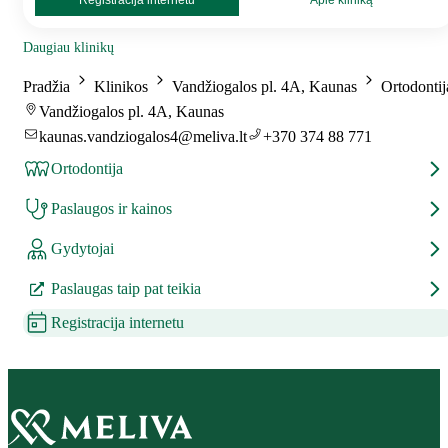
Registracija internetu
Apie kliniką
Daugiau klinikų
Pradžia
Klinikos
Vandžiogalos pl. 4A, Kaunas
Ortodontij
Vandžiogalos pl. 4A, Kaunas
kaunas.vandziogalos4@meliva.lt
+370 374 88 771
Ortodontija
Paslaugos ir kainos
Gydytojai
Paslaugas taip pat teikia
Registracija internetu