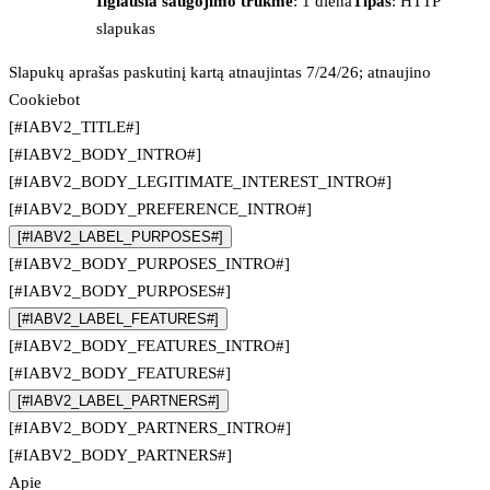
Ilgiausia saugojimo trukmė
: 1 diena
Tipas
: HTTP
slapukas
Slapukų aprašas paskutinį kartą atnaujintas 7/24/26; atnaujino
Cookiebot
[#IABV2_TITLE#]
[#IABV2_BODY_INTRO#]
[#IABV2_BODY_LEGITIMATE_INTEREST_INTRO#]
[#IABV2_BODY_PREFERENCE_INTRO#]
[#IABV2_LABEL_PURPOSES#]
[#IABV2_BODY_PURPOSES_INTRO#]
[#IABV2_BODY_PURPOSES#]
[#IABV2_LABEL_FEATURES#]
[#IABV2_BODY_FEATURES_INTRO#]
[#IABV2_BODY_FEATURES#]
[#IABV2_LABEL_PARTNERS#]
[#IABV2_BODY_PARTNERS_INTRO#]
[#IABV2_BODY_PARTNERS#]
Apie