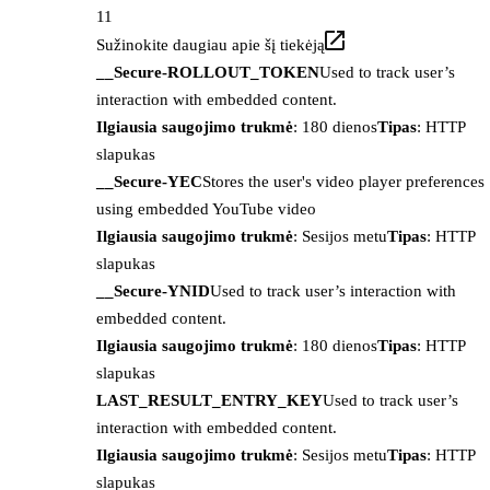
11
Sužinokite daugiau apie šį tiekėją
__Secure-ROLLOUT_TOKEN
Used to track user’s
interaction with embedded content.
Ilgiausia saugojimo trukmė
: 180 dienos
Tipas
: HTTP
slapukas
__Secure-YEC
Stores the user's video player preferences
using embedded YouTube video
Ilgiausia saugojimo trukmė
: Sesijos metu
Tipas
: HTTP
slapukas
__Secure-YNID
Used to track user’s interaction with
embedded content.
Ilgiausia saugojimo trukmė
: 180 dienos
Tipas
: HTTP
slapukas
LAST_RESULT_ENTRY_KEY
Used to track user’s
interaction with embedded content.
Ilgiausia saugojimo trukmė
: Sesijos metu
Tipas
: HTTP
slapukas