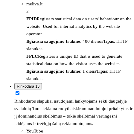
meliva.lt
2
FPID
Registers statistical data on users' behaviour on the
website. Used for internal analytics by the website
operator.
Ilgiausia saugojimo trukmė
: 400 dienos
Tipas
: HTTP
slapukas
FPLC
Registers a unique ID that is used to generate
statistical data on how the visitor uses the website.
Ilgiausia saugojimo trukmė
: 1 diena
Tipas
: HTTP
slapukas
Rinkodara
13
Rinkodaros slapukai naudojami lankytojams sekti daugelyje
svetainių Tuo siekiama rodyti atskiram naudotojui pritaikytus ir
jį dominančius skelbimus – tokie skelbimai vertingesni
leidėjams ir trečiųjų šalių reklamuotojams.
YouTube