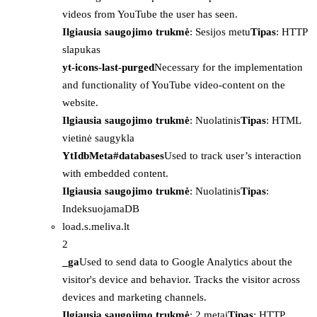
videos from YouTube the user has seen.
Ilgiausia saugojimo trukmė
: Sesijos metu
Tipas
: HTTP
slapukas
yt-icons-last-purged
Necessary for the implementation
and functionality of YouTube video-content on the
website.
Ilgiausia saugojimo trukmė
: Nuolatinis
Tipas
: HTML
vietinė saugykla
YtIdbMeta#databases
Used to track user’s interaction
with embedded content.
Ilgiausia saugojimo trukmė
: Nuolatinis
Tipas
:
IndeksuojamaDB
load.s.meliva.lt
2
_ga
Used to send data to Google Analytics about the
visitor's device and behavior. Tracks the visitor across
devices and marketing channels.
Ilgiausia saugojimo trukmė
: 2 metai
Tipas
: HTTP