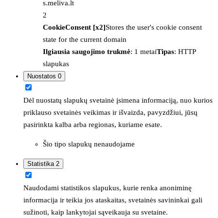
s.meliva.lt
2
CookieConsent [x2]
Stores the user's cookie consent
state for the current domain
Ilgiausia saugojimo trukmė
: 1 metai
Tipas
: HTTP
slapukas
Nuostatos
0
Dėl nuostatų slapukų svetainė įsimena informaciją, nuo kurios
priklauso svetainės veikimas ir išvaizda, pavyzdžiui, jūsų
pasirinkta kalba arba regionas, kuriame esate.
Šio tipo slapukų nenaudojame
Statistika
2
Naudodami statistikos slapukus, kurie renka anoniminę
informacija ir teikia jos ataskaitas, svetainės savininkai gali
sužinoti, kaip lankytojai sąveikauja su svetaine.