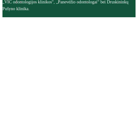
„VIC odontologijos klinikos“, „Panevėžio odontologai“ bei Druskininkų
Pušyno klinika.