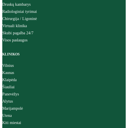
Druskų kambarys
Radiologiniai tyrimai
Chirurgija / Ligoninė
Virtuali klinika
Skubi pagalba 24/7
Visos paslaugos
KLINIKOS
Vilnius
Kaunas
Klaipėda
Šiauliai
Panevėžys
Alytus
Marijampolė
Utena
Kiti miestai