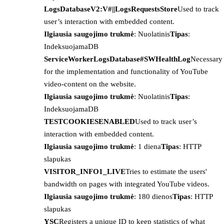
LogsDatabaseV2:V#||LogsRequestsStore
Used to track
user’s interaction with embedded content.
Ilgiausia saugojimo trukmė
: Nuolatinis
Tipas
:
IndeksuojamaDB
ServiceWorkerLogsDatabase#SWHealthLog
Necessary
for the implementation and functionality of YouTube
video-content on the website.
Ilgiausia saugojimo trukmė
: Nuolatinis
Tipas
:
IndeksuojamaDB
TESTCOOKIESENABLED
Used to track user’s
interaction with embedded content.
Ilgiausia saugojimo trukmė
: 1 diena
Tipas
: HTTP
slapukas
VISITOR_INFO1_LIVE
Tries to estimate the users'
bandwidth on pages with integrated YouTube videos.
Ilgiausia saugojimo trukmė
: 180 dienos
Tipas
: HTTP
slapukas
YSC
Registers a unique ID to keep statistics of what