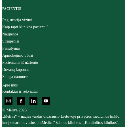
PACIENTUI
Registracija vizitui
Kaip tapti klinikos pacientu?
Naujienos
Straipsniai
Pasiūlymai
Apmokėjimo būdai
Pacientams iš užsienio
Dovanų kuponas
Slauga namuose
Apie mus
Kontaktai ir rekvizitai
© Meliva 2026
„Meliva“ – naujas vardas didžiausio Lietuvoje privačios medicinos tinklo,
kurį sudaro buvusios „InMedica“ šeimos klinikos, „Kardiolitos klinikos“,