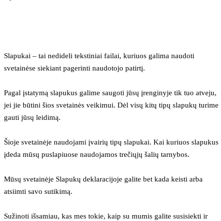
Slapukai – tai nedideli tekstiniai failai, kuriuos galima naudoti 
svetainėse siekiant pagerinti naudotojo patirtį.
Pagal įstatymą slapukus galime saugoti jūsų įrenginyje tik tuo atveju, 
jei jie būtini šios svetainės veikimui. Dėl visų kitų tipų slapukų turime 
gauti jūsų leidimą.
Šioje svetainėje naudojami įvairių tipų slapukai. Kai kuriuos slapukus 
įdeda mūsų puslapiuose naudojamos trečiųjų šalių tarnybos.
Mūsų svetainėje Slapukų deklaracijoje galite bet kada keisti arba 
atsiimti savo sutikimą.
Sužinoti išsamiau, kas mes tokie, kaip su mumis galite susisiekti ir 