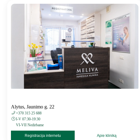
Alytus, Jaunimo g. 22
+370 315 25 688
I-V 07:30-19:30
VI-VII Nedirbame
Registracija internetu
Apie kliniką