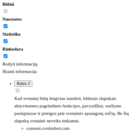
Būtini
Nuostatos
Statistika
Rinkodara
Rodyti informaciją
Išsami informacija
Būtini
2
Kad svetainę būtų lengviau naudoti, būtinais slapukais
aktyvinamos pagrindinės funkcijos, pavyzdžiui, naršymo
puslapiuose ir prieigos prie svetainės apsaugotų sričių. Be šių
slapukų svetainė neveiks tinkamai.
consent.cookiebot.com