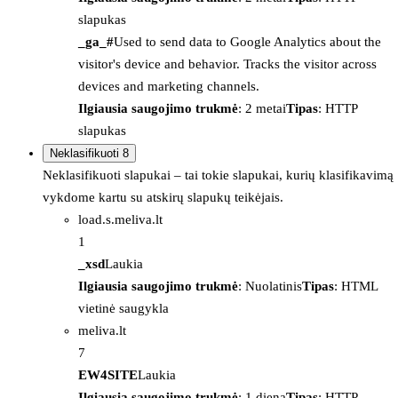
slapukas
_ga_#
Used to send data to Google Analytics about the
visitor's device and behavior. Tracks the visitor across
devices and marketing channels.
Ilgiausia saugojimo trukmė
: 2 metai
Tipas
: HTTP
slapukas
Neklasifikuoti
8
Neklasifikuoti slapukai – tai tokie slapukai, kurių klasifikavimą
vykdome kartu su atskirų slapukų teikėjais.
load.s.meliva.lt
1
_xsd
Laukia
Ilgiausia saugojimo trukmė
: Nuolatinis
Tipas
: HTML
vietinė saugykla
meliva.lt
7
EW4SITE
Laukia
Ilgiausia saugojimo trukmė
: 1 diena
Tipas
: HTTP