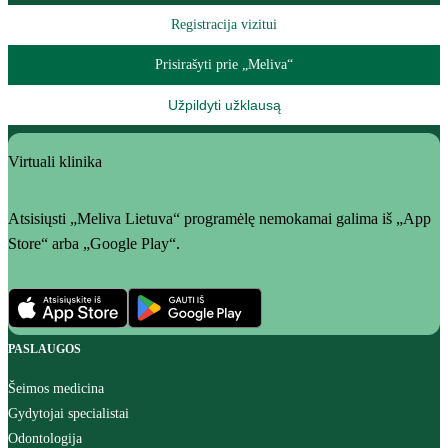
Registracija vizitui
Prisirašyti prie „Meliva“
Užpildyti užklausą
Virtuali klinika
Atsisiųsti „Meliva Lietuva“ programėlę nemokamai galima iš „App
Store“ arba „Google Play“.
PASLAUGOS
Šeimos medicina
Gydytojai specialistai
Odontologija