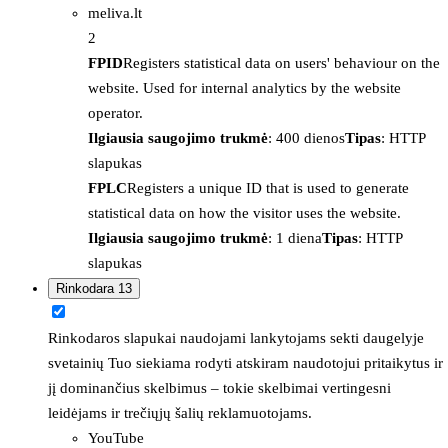
meliva.lt
2
FPID
Registers statistical data on users' behaviour on the
website. Used for internal analytics by the website
operator.
Ilgiausia saugojimo trukmė
: 400 dienos
Tipas
: HTTP
slapukas
FPLC
Registers a unique ID that is used to generate
statistical data on how the visitor uses the website.
Ilgiausia saugojimo trukmė
: 1 diena
Tipas
: HTTP
slapukas
Rinkodara
13
Rinkodaros slapukai naudojami lankytojams sekti daugelyje
svetainių Tuo siekiama rodyti atskiram naudotojui pritaikytus ir
jį dominančius skelbimus – tokie skelbimai vertingesni
leidėjams ir trečiųjų šalių reklamuotojams.
YouTube