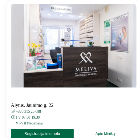
Alytus, Jaunimo g. 22
+370 315 25 688
I-V 07:30-19:30
VI-VII Nedirbame
Registracija internetu
Apie kliniką