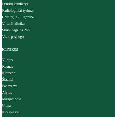
Druskų kambarys
Radiologiniai tyrimai
Chirurgija / Ligoninė
Virtuali klinika
Skubi pagalba 24/7
Visos paslaugos
KLINIKOS
Vilnius
Kaunas
Klaipėda
Šiauliai
Panevėžys
Alytus
Marijampolė
Utena
Kiti miestai