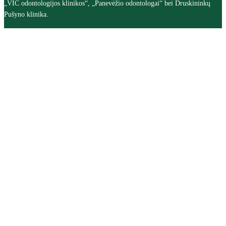
„VIC odontologijos klinikos“, „Panevėžio odontologai“ bei Druskininkų
Pušyno klinika.