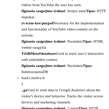
videos from YouTube the user has seen.
Ilgiausia saugojimo trukmė
: Sesijos metu
Tipas
: HTTP
slapukas
yt-icons-last-purged
Necessary for the implementation
and functionality of YouTube video-content on the
website.
Ilgiausia saugojimo trukmė
: Nuolatinis
Tipas
: HTML
vietinė saugykla
YtIdbMeta#databases
Used to track user’s interaction
with embedded content.
Ilgiausia saugojimo trukmė
: Nuolatinis
Tipas
:
IndeksuojamaDB
load.s.meliva.lt
2
_ga
Used to send data to Google Analytics about the
visitor's device and behavior. Tracks the visitor across
devices and marketing channels.
Ilgiausia saugojimo trukmė
: 2 metai
Tipas
: HTTP