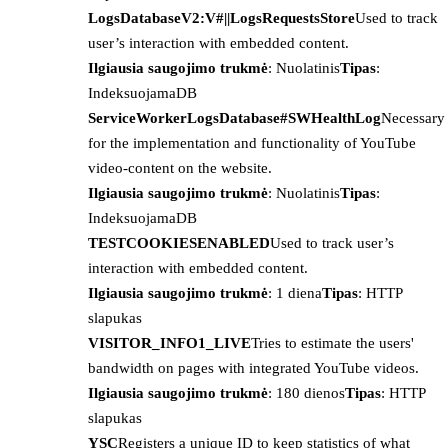
LogsDatabaseV2:V#||LogsRequestsStore
Used to track
user’s interaction with embedded content.
Ilgiausia saugojimo trukmė
: Nuolatinis
Tipas
:
IndeksuojamaDB
ServiceWorkerLogsDatabase#SWHealthLog
Necessary
for the implementation and functionality of YouTube
video-content on the website.
Ilgiausia saugojimo trukmė
: Nuolatinis
Tipas
:
IndeksuojamaDB
TESTCOOKIESENABLED
Used to track user’s
interaction with embedded content.
Ilgiausia saugojimo trukmė
: 1 diena
Tipas
: HTTP
slapukas
VISITOR_INFO1_LIVE
Tries to estimate the users'
bandwidth on pages with integrated YouTube videos.
Ilgiausia saugojimo trukmė
: 180 dienos
Tipas
: HTTP
slapukas
YSC
Registers a unique ID to keep statistics of what