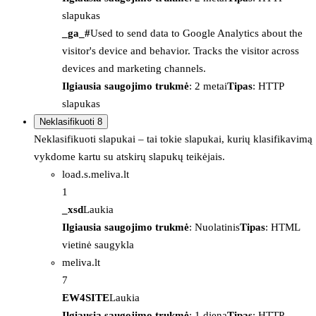
slapukas
_ga_#
Used to send data to Google Analytics about the
visitor's device and behavior. Tracks the visitor across
devices and marketing channels.
Ilgiausia saugojimo trukmė
: 2 metai
Tipas
: HTTP
slapukas
Neklasifikuoti
8
Neklasifikuoti slapukai – tai tokie slapukai, kurių klasifikavimą
vykdome kartu su atskirų slapukų teikėjais.
load.s.meliva.lt
1
_xsd
Laukia
Ilgiausia saugojimo trukmė
: Nuolatinis
Tipas
: HTML
vietinė saugykla
meliva.lt
7
EW4SITE
Laukia
Ilgiausia saugojimo trukmė
: 1 diena
Tipas
: HTTP