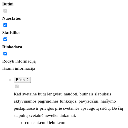
Būtini
Nuostatos
Statistika
Rinkodara
Rodyti informaciją
Išsami informacija
Būtini
2
Kad svetainę būtų lengviau naudoti, būtinais slapukais
aktyvinamos pagrindinės funkcijos, pavyzdžiui, naršymo
puslapiuose ir prieigos prie svetainės apsaugotų sričių. Be šių
slapukų svetainė neveiks tinkamai.
consent.cookiebot.com