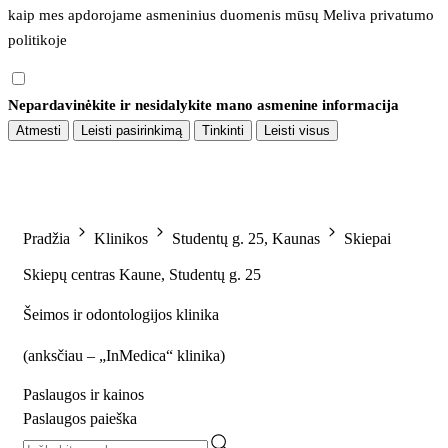
kaip mes apdorojame asmeninius duomenis mūsų 
Meliva privatumo 
politikoje
Nepardavinėkite ir nesidalykite mano asmenine informacija
Atmesti
Leisti pasirinkimą
Tinkinti
Leisti visus
Pradžia
Klinikos
Studentų g. 25, Kaunas
Skiepai
Skiepų centras Kaune, Studentų g. 25
Šeimos ir odontologijos klinika
(
anksčiau – „InMedica“ klinika
)
Paslaugos ir kainos
Paslaugos paieška