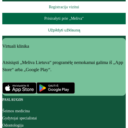
Registracija vizitui
Prisirašyti prie „Meliva“
Užpildyti užklausą
Virtuali klinika
Atsisiųsti „Meliva Lietuva“ programėlę nemokamai galima iš „App
Store“ arba „Google Play“.
PASLAUGOS
Šeimos medicina
Gydytojai specialistai
Odontologija