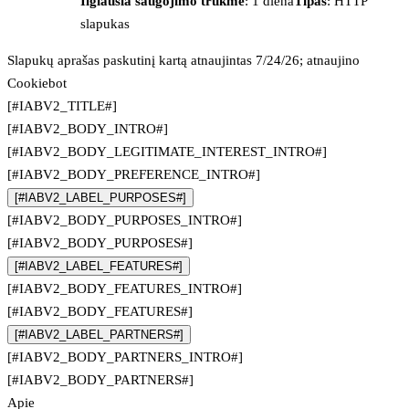
Ilgiausia saugojimo trukmė
: 1 diena
Tipas
: HTTP
slapukas
Slapukų aprašas paskutinį kartą atnaujintas 7/24/26; atnaujino
Cookiebot
[#IABV2_TITLE#]
[#IABV2_BODY_INTRO#]
[#IABV2_BODY_LEGITIMATE_INTEREST_INTRO#]
[#IABV2_BODY_PREFERENCE_INTRO#]
[#IABV2_LABEL_PURPOSES#]
[#IABV2_BODY_PURPOSES_INTRO#]
[#IABV2_BODY_PURPOSES#]
[#IABV2_LABEL_FEATURES#]
[#IABV2_BODY_FEATURES_INTRO#]
[#IABV2_BODY_FEATURES#]
[#IABV2_LABEL_PARTNERS#]
[#IABV2_BODY_PARTNERS_INTRO#]
[#IABV2_BODY_PARTNERS#]
Apie