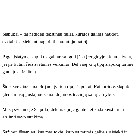
Slapukai – tai nedideli tekstiniai failai, kuriuos galima naudoti 
svetainėse siekiant pagerinti naudotojo patirtį.
Pagal įstatymą slapukus galime saugoti jūsų įrenginyje tik tuo atveju, 
jei jie būtini šios svetainės veikimui. Dėl visų kitų tipų slapukų turime 
gauti jūsų leidimą.
Šioje svetainėje naudojami įvairių tipų slapukai. Kai kuriuos slapukus 
įdeda mūsų puslapiuose naudojamos trečiųjų šalių tarnybos.
Mūsų svetainėje Slapukų deklaracijoje galite bet kada keisti arba 
atsiimti savo sutikimą.
Sužinoti išsamiau, kas mes tokie, kaip su mumis galite susisiekti ir 