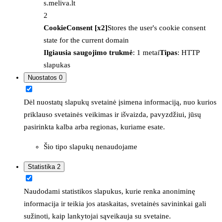
s.meliva.lt
2
CookieConsent [x2]
Stores the user's cookie consent
state for the current domain
Ilgiausia saugojimo trukmė
: 1 metai
Tipas
: HTTP
slapukas
Nuostatos
0
Dėl nuostatų slapukų svetainė įsimena informaciją, nuo kurios
priklauso svetainės veikimas ir išvaizda, pavyzdžiui, jūsų
pasirinkta kalba arba regionas, kuriame esate.
Šio tipo slapukų nenaudojame
Statistika
2
Naudodami statistikos slapukus, kurie renka anoniminę
informacija ir teikia jos ataskaitas, svetainės savininkai gali
sužinoti, kaip lankytojai sąveikauja su svetaine.