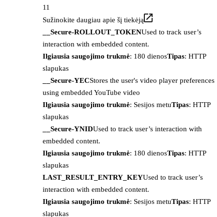
11
Sužinokite daugiau apie šį tiekėją
__Secure-ROLLOUT_TOKEN
Used to track user’s
interaction with embedded content.
Ilgiausia saugojimo trukmė
: 180 dienos
Tipas
: HTTP
slapukas
__Secure-YEC
Stores the user's video player preferences
using embedded YouTube video
Ilgiausia saugojimo trukmė
: Sesijos metu
Tipas
: HTTP
slapukas
__Secure-YNID
Used to track user’s interaction with
embedded content.
Ilgiausia saugojimo trukmė
: 180 dienos
Tipas
: HTTP
slapukas
LAST_RESULT_ENTRY_KEY
Used to track user’s
interaction with embedded content.
Ilgiausia saugojimo trukmė
: Sesijos metu
Tipas
: HTTP
slapukas