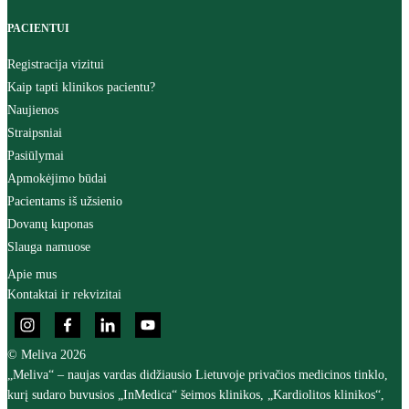
PACIENTUI
Registracija vizitui
Kaip tapti klinikos pacientu?
Naujienos
Straipsniai
Pasiūlymai
Apmokėjimo būdai
Pacientams iš užsienio
Dovanų kuponas
Slauga namuose
Apie mus
Kontaktai ir rekvizitai
© Meliva 2026
„Meliva“ – naujas vardas didžiausio Lietuvoje privačios medicinos tinklo,
kurį sudaro buvusios „InMedica“ šeimos klinikos, „Kardiolitos klinikos“,