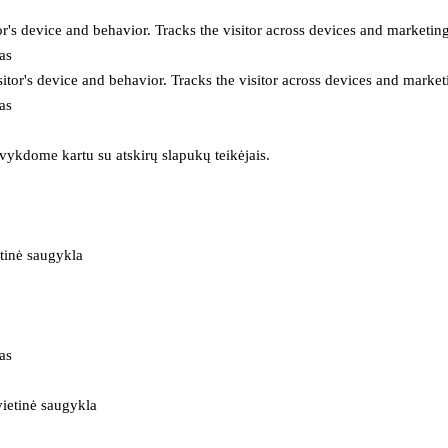
or's device and behavior. Tracks the visitor across devices and marketin
as
itor's device and behavior. Tracks the visitor across devices and market
as
 vykdome kartu su atskirų slapukų teikėjais.
tinė saugykla
as
ietinė saugykla