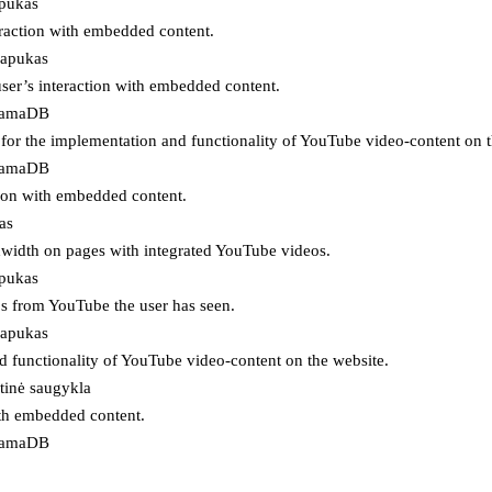
apukas
eraction with embedded content.
lapukas
user’s interaction with embedded content.
ojamaDB
for the implementation and functionality of YouTube video-content on t
ojamaDB
tion with embedded content.
as
ndwidth on pages with integrated YouTube videos.
apukas
eos from YouTube the user has seen.
lapukas
d functionality of YouTube video-content on the website.
tinė saugykla
ith embedded content.
ojamaDB