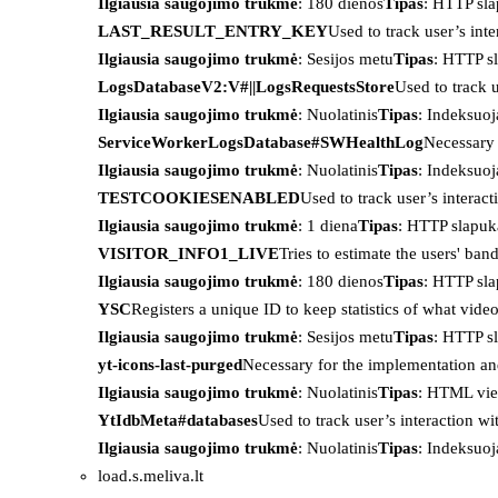
Ilgiausia saugojimo trukmė
: 180 dienos
Tipas
: HTTP sl
LAST_RESULT_ENTRY_KEY
Used to track user’s int
Ilgiausia saugojimo trukmė
: Sesijos metu
Tipas
: HTTP s
LogsDatabaseV2:V#||LogsRequestsStore
Used to track 
Ilgiausia saugojimo trukmė
: Nuolatinis
Tipas
: Indeksu
ServiceWorkerLogsDatabase#SWHealthLog
Necessary 
Ilgiausia saugojimo trukmė
: Nuolatinis
Tipas
: Indeksu
TESTCOOKIESENABLED
Used to track user’s interac
Ilgiausia saugojimo trukmė
: 1 diena
Tipas
: HTTP slapuk
VISITOR_INFO1_LIVE
Tries to estimate the users' ba
Ilgiausia saugojimo trukmė
: 180 dienos
Tipas
: HTTP sl
YSC
Registers a unique ID to keep statistics of what vid
Ilgiausia saugojimo trukmė
: Sesijos metu
Tipas
: HTTP s
yt-icons-last-purged
Necessary for the implementation an
Ilgiausia saugojimo trukmė
: Nuolatinis
Tipas
: HTML vie
YtIdbMeta#databases
Used to track user’s interaction w
Ilgiausia saugojimo trukmė
: Nuolatinis
Tipas
: Indeksu
load.s.meliva.lt