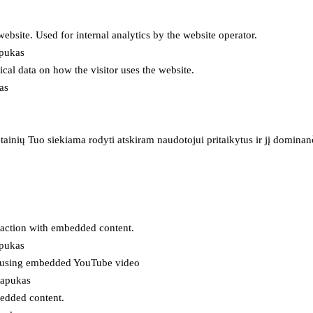
 website. Used for internal analytics by the website operator.
apukas
tical data on how the visitor uses the website.
as
inių Tuo siekiama rodyti atskiram naudotojui pritaikytus ir jį dominanči
eraction with embedded content.
apukas
es using embedded YouTube video
lapukas
bedded content.