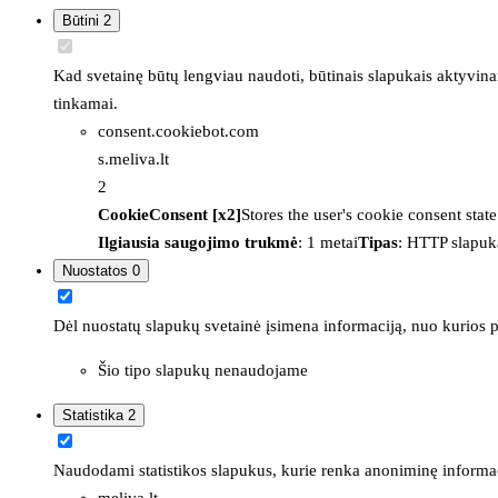
Būtini
2
Kad svetainę būtų lengviau naudoti, būtinais slapukais aktyvina
tinkamai.
consent.cookiebot.com
s.meliva.lt
2
CookieConsent [x2]
Stores the user's cookie consent stat
Ilgiausia saugojimo trukmė
: 1 metai
Tipas
: HTTP slapuk
Nuostatos
0
Dėl nuostatų slapukų svetainė įsimena informaciją, nuo kurios pr
Šio tipo slapukų nenaudojame
Statistika
2
Naudodami statistikos slapukus, kurie renka anoniminę informacija
meliva.lt