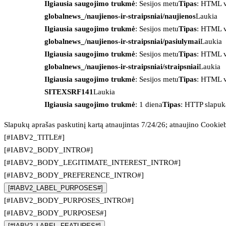
Ilgiausia saugojimo trukmė
: Sesijos metu
Tipas
: HTML v
globalnews_/naujienos-ir-straipsniai/naujienos
Laukia
Ilgiausia saugojimo trukmė
: Sesijos metu
Tipas
: HTML v
globalnews_/naujienos-ir-straipsniai/pasiulymai
Laukia
Ilgiausia saugojimo trukmė
: Sesijos metu
Tipas
: HTML v
globalnews_/naujienos-ir-straipsniai/straipsniai
Laukia
Ilgiausia saugojimo trukmė
: Sesijos metu
Tipas
: HTML v
SITEXSRF141
Laukia
Ilgiausia saugojimo trukmė
: 1 diena
Tipas
: HTTP slapuk
Slapukų aprašas paskutinį kartą atnaujintas 7/24/26; atnaujino
Cookie
[#IABV2_TITLE#]
[#IABV2_BODY_INTRO#]
[#IABV2_BODY_LEGITIMATE_INTEREST_INTRO#]
[#IABV2_BODY_PREFERENCE_INTRO#]
[#IABV2_LABEL_PURPOSES#]
[#IABV2_BODY_PURPOSES_INTRO#]
[#IABV2_BODY_PURPOSES#]
[#IABV2_LABEL_FEATURES#]