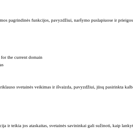
mos pagrindinės funkcijos, pavyzdžiui, naršymo puslapiuose ir prieigos 
e for the current domain
as
iklauso svetainės veikimas ir išvaizda, pavyzdžiui, jūsų pasirinkta kalb
 ir teikia jos ataskaitas, svetainės savininkai gali sužinoti, kaip lanky