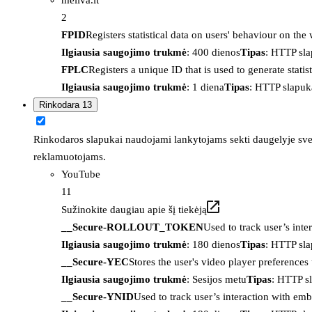
2
FPID
Registers statistical data on users' behaviour on the
Ilgiausia saugojimo trukmė
: 400 dienos
Tipas
: HTTP sl
FPLC
Registers a unique ID that is used to generate statis
Ilgiausia saugojimo trukmė
: 1 diena
Tipas
: HTTP slapuk
Rinkodara
13
Rinkodaros slapukai naudojami lankytojams sekti daugelyje sveta
reklamuotojams.
YouTube
11
Sužinokite daugiau apie šį tiekėją
__Secure-ROLLOUT_TOKEN
Used to track user’s int
Ilgiausia saugojimo trukmė
: 180 dienos
Tipas
: HTTP sl
__Secure-YEC
Stores the user's video player preferenc
Ilgiausia saugojimo trukmė
: Sesijos metu
Tipas
: HTTP s
__Secure-YNID
Used to track user’s interaction with em