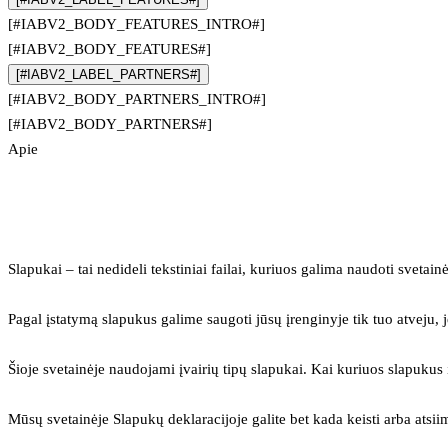
[#IABV2_BODY_FEATURES_INTRO#]
[#IABV2_BODY_FEATURES#]
[#IABV2_LABEL_PARTNERS#]
[#IABV2_BODY_PARTNERS_INTRO#]
[#IABV2_BODY_PARTNERS#]
Apie
Slapukai – tai nedideli tekstiniai failai, kuriuos galima naudoti svetainė
Pagal įstatymą slapukus galime saugoti jūsų įrenginyje tik tuo atveju, j
Šioje svetainėje naudojami įvairių tipų slapukai. Kai kuriuos slapuku
Mūsų svetainėje Slapukų deklaracijoje galite bet kada keisti arba atsii