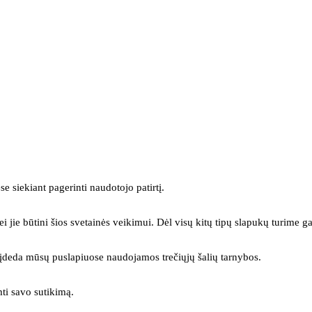
se siekiant pagerinti naudotojo patirtį.
ei jie būtini šios svetainės veikimui. Dėl visų kitų tipų slapukų turime ga
s įdeda mūsų puslapiuose naudojamos trečiųjų šalių tarnybos.
mti savo sutikimą.