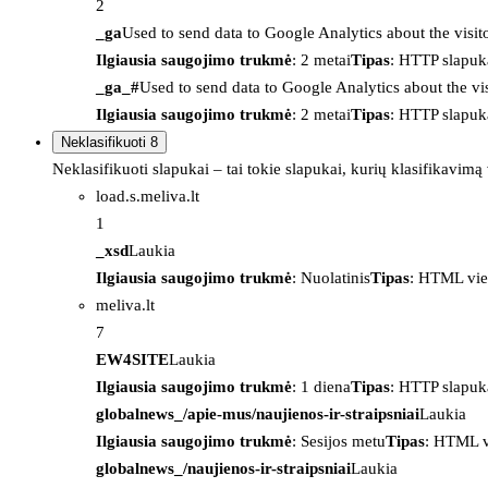
2
_ga
Used to send data to Google Analytics about the visit
Ilgiausia saugojimo trukmė
: 2 metai
Tipas
: HTTP slapuk
_ga_#
Used to send data to Google Analytics about the vis
Ilgiausia saugojimo trukmė
: 2 metai
Tipas
: HTTP slapuk
Neklasifikuoti
8
Neklasifikuoti slapukai – tai tokie slapukai, kurių klasifikavimą
load.s.meliva.lt
1
_xsd
Laukia
Ilgiausia saugojimo trukmė
: Nuolatinis
Tipas
: HTML vie
meliva.lt
7
EW4SITE
Laukia
Ilgiausia saugojimo trukmė
: 1 diena
Tipas
: HTTP slapuk
globalnews_/apie-mus/naujienos-ir-straipsniai
Laukia
Ilgiausia saugojimo trukmė
: Sesijos metu
Tipas
: HTML v
globalnews_/naujienos-ir-straipsniai
Laukia