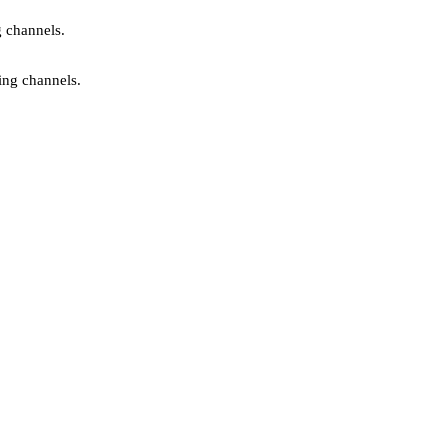
g channels.
ing channels.