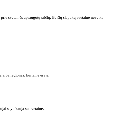
prie svetainės apsaugotų sričių. Be šių slapukų svetainė neveiks
a arba regionas, kuriame esate.
tojai sąveikauja su svetaine.