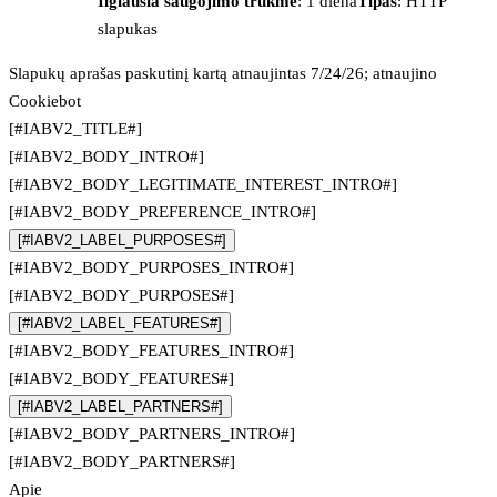
Ilgiausia saugojimo trukmė
: 1 diena
Tipas
: HTTP
slapukas
Slapukų aprašas paskutinį kartą atnaujintas 7/24/26; atnaujino
Cookiebot
[#IABV2_TITLE#]
[#IABV2_BODY_INTRO#]
[#IABV2_BODY_LEGITIMATE_INTEREST_INTRO#]
[#IABV2_BODY_PREFERENCE_INTRO#]
[#IABV2_LABEL_PURPOSES#]
[#IABV2_BODY_PURPOSES_INTRO#]
[#IABV2_BODY_PURPOSES#]
[#IABV2_LABEL_FEATURES#]
[#IABV2_BODY_FEATURES_INTRO#]
[#IABV2_BODY_FEATURES#]
[#IABV2_LABEL_PARTNERS#]
[#IABV2_BODY_PARTNERS_INTRO#]
[#IABV2_BODY_PARTNERS#]
Apie