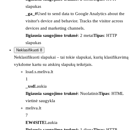
slapukas
_ga_#
Used to send data to Google Analytics about the
visitor's device and behavior. Tracks the visitor across
devices and marketing channels.
Ilgiausia saugojimo trukmė
: 2 metai
Tipas
: HTTP
slapukas
Neklasifikuoti
8
Neklasifikuoti slapukai – tai tokie slapukai, kurių klasifikavimą
vykdome kartu su atskirų slapukų teikėjais.
load.s.meliva.lt
1
_xsd
Laukia
Ilgiausia saugojimo trukmė
: Nuolatinis
Tipas
: HTML
vietinė saugykla
meliva.lt
7
EW4SITE
Laukia
Ilgiausia saugojimo trukmė
: 1 diena
Tipas
: HTTP