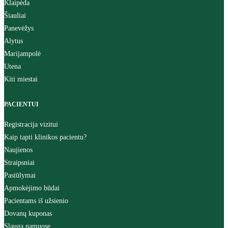
Klaipėda
Šiauliai
Panevėžys
Alytus
Marijampolė
Utena
Kiti miestai
PACIENTUI
Registracija vizitui
Kaip tapti klinikos pacientu?
Naujienos
Straipsniai
Pasiūlymai
Apmokėjimo būdai
Pacientams iš užsienio
Dovanų kuponas
Slauga namuose