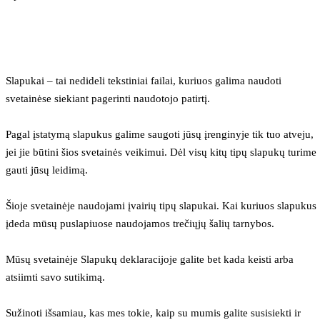
Slapukai – tai nedideli tekstiniai failai, kuriuos galima naudoti 
svetainėse siekiant pagerinti naudotojo patirtį.
Pagal įstatymą slapukus galime saugoti jūsų įrenginyje tik tuo atveju, 
jei jie būtini šios svetainės veikimui. Dėl visų kitų tipų slapukų turime 
gauti jūsų leidimą.
Šioje svetainėje naudojami įvairių tipų slapukai. Kai kuriuos slapukus 
įdeda mūsų puslapiuose naudojamos trečiųjų šalių tarnybos.
Mūsų svetainėje Slapukų deklaracijoje galite bet kada keisti arba 
atsiimti savo sutikimą.
Sužinoti išsamiau, kas mes tokie, kaip su mumis galite susisiekti ir 