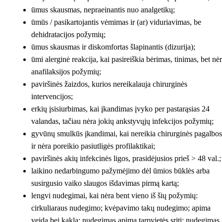
ūmus skausmas, nepraeinantis nuo analgetikų;
ūmūs / pasikartojantis vėmimas ir (ar) viduriavimas, be
dehidratacijos požymių;
ūmus skausmas ir diskomfortas šlapinantis (dizurija);
ūmi alerginė reakcija, kai pasireiškia bėrimas, tinimas, bet nė
anafilaksijos požymių;
paviršinės žaizdos, kurios nereikalauja chirurginės
intervencijos;
erkių įsisiurbimas, kai įkandimas įvyko per pastarąsias 24
valandas, tačiau nėra jokių ankstyvųjų infekcijos požymių;
gyvūnų smulkūs įkandimai, kai nereikia chirurginės pagalbos
ir nėra poreikio pasiutligės profilaktikai;
paviršinės akių infekcinės ligos, prasidėjusios prieš > 48 val.;
laikino nedarbingumo pažymėjimo dėl ūmios būklės arba
susirgusio vaiko slaugos išdavimas pirmą kartą;
lengvi nudegimai, kai nėra bent vieno iš šių požymių:
cirkuliaraus nudegimo; kvėpavimo takų nudegimo; apima
veidą bei kaklą; nudegimas apima tarpvietės sritį; nudegimas