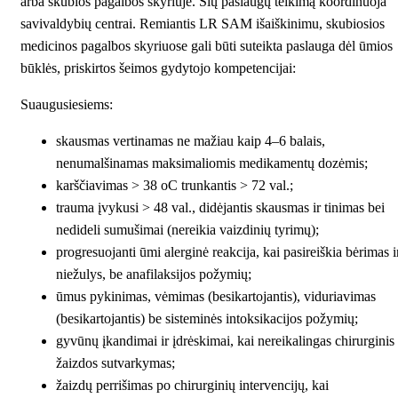
arba skubios pagalbos skyriuje. Šių paslaugų teikimą koordinuoja
savivaldybių centrai. Remiantis LR SAM išaiškinimu, skubiosios
medicinos pagalbos skyriuose gali būti suteikta paslauga dėl ūmios
būklės, priskirtos šeimos gydytojo kompetencijai:
Suaugusiesiems:
skausmas vertinamas ne mažiau kaip 4–6 balais,
nenumalšinamas maksimaliomis medikamentų dozėmis;
karščiavimas > 38 oC trunkantis > 72 val.;
trauma įvykusi > 48 val., didėjantis skausmas ir tinimas bei
nedideli sumušimai (nereikia vaizdinių tyrimų);
progresuojanti ūmi alerginė reakcija, kai pasireiškia bėrimas i
niežulys, be anafilaksijos požymių;
ūmus pykinimas, vėmimas (besikartojantis), viduriavimas
(besikartojantis) be sisteminės intoksikacijos požymių;
gyvūnų įkandimai ir įdrėskimai, kai nereikalingas chirurginis
žaizdos sutvarkymas;
žaizdų perrišimas po chirurginių intervencijų, kai