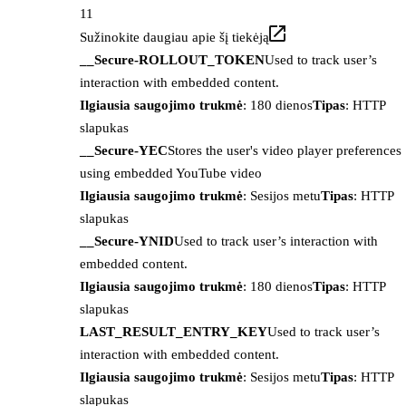
11
Sužinokite daugiau apie šį tiekėją
__Secure-ROLLOUT_TOKEN
Used to track user’s
interaction with embedded content.
Ilgiausia saugojimo trukmė
: 180 dienos
Tipas
: HTTP
slapukas
__Secure-YEC
Stores the user's video player preferences
using embedded YouTube video
Ilgiausia saugojimo trukmė
: Sesijos metu
Tipas
: HTTP
slapukas
__Secure-YNID
Used to track user’s interaction with
embedded content.
Ilgiausia saugojimo trukmė
: 180 dienos
Tipas
: HTTP
slapukas
LAST_RESULT_ENTRY_KEY
Used to track user’s
interaction with embedded content.
Ilgiausia saugojimo trukmė
: Sesijos metu
Tipas
: HTTP
slapukas