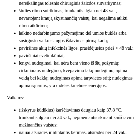
nereikalingas tolesnis chirurginis žaizdos sutvarkymas;
širdies ritmo sutrikimas, trunkantis ilgiau nei 48 val.,
nevartojant kraują skystinančių vaistų, kai negalima atlikti
ritmo atkūrimo;
laikino nedarbingumo pažymėjimo dėl ūmios būklės arba
susirgusio vaiko slaugos išdavimas pirmą kartą;
paviršinės akių infekcinės ligos, prasidėjusios prieš > 48 val.;
paviršiniai svetimkūniai;
lengvi nudegimai, kai nėra bent vieno iš šių požymių:
cirkuliaraus nudegimo; kvėpavimo takų nudegimo; apima
veidą bei kaklą; nudegimas apima tarpvietės sritį; nudegimas
apima sąnarius; yra didelės kinetinės energijos.
Vaikams:
(išskyrus kūdikius) karščiavimas daugiau kaip 37,8 °C,
trunkantis ilgiau nei 24 val., nepraeinantis skiriant karščiavim
mažinančius vaistus;
naujai atsiradęs ir plintantis bėrimas, atsiradęs per 24 val.;