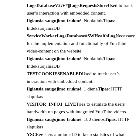
LogsDatabaseV2:V#||LogsRequestsStore
Used to track
user’s interaction with embedded content.
Ilgiausia saugojimo trukmė
: Nuolatinis
Tipas
:
IndeksuojamaDB
ServiceWorkerLogsDatabase#SWHealthLog
Necessary
for the implementation and functionality of YouTube
video-content on the website.
Ilgiausia saugojimo trukmė
: Nuolatinis
Tipas
:
IndeksuojamaDB
TESTCOOKIESENABLED
Used to track user’s
interaction with embedded content.
Ilgiausia saugojimo trukmė
: 1 diena
Tipas
: HTTP
slapukas
VISITOR_INFO1_LIVE
Tries to estimate the users'
bandwidth on pages with integrated YouTube videos.
Ilgiausia saugojimo trukmė
: 180 dienos
Tipas
: HTTP
slapukas
YSC
Registers a unique ID to keep statistics of what