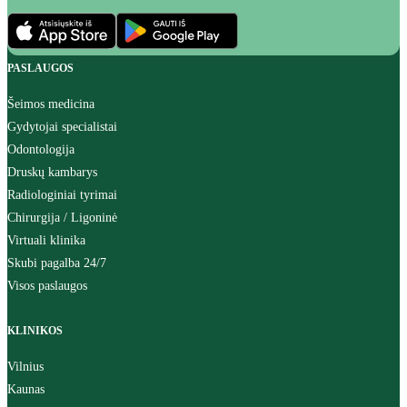
PASLAUGOS
Šeimos medicina
Gydytojai specialistai
Odontologija
Druskų kambarys
Radiologiniai tyrimai
Chirurgija / Ligoninė
Virtuali klinika
Skubi pagalba 24/7
Visos paslaugos
KLINIKOS
Vilnius
Kaunas