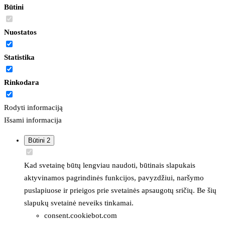
Būtini
Nuostatos
Statistika
Rinkodara
Rodyti informaciją
Išsami informacija
Būtini
2
Kad svetainę būtų lengviau naudoti, būtinais slapukais
aktyvinamos pagrindinės funkcijos, pavyzdžiui, naršymo
puslapiuose ir prieigos prie svetainės apsaugotų sričių. Be šių
slapukų svetainė neveiks tinkamai.
consent.cookiebot.com