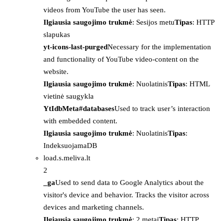
videos from YouTube the user has seen.
Ilgiausia saugojimo trukmė
: Sesijos metu
Tipas
: HTTP
slapukas
yt-icons-last-purged
Necessary for the implementation
and functionality of YouTube video-content on the
website.
Ilgiausia saugojimo trukmė
: Nuolatinis
Tipas
: HTML
vietinė saugykla
YtIdbMeta#databases
Used to track user’s interaction
with embedded content.
Ilgiausia saugojimo trukmė
: Nuolatinis
Tipas
:
IndeksuojamaDB
load.s.meliva.lt
2
_ga
Used to send data to Google Analytics about the
visitor's device and behavior. Tracks the visitor across
devices and marketing channels.
Ilgiausia saugojimo trukmė
: 2 metai
Tipas
: HTTP