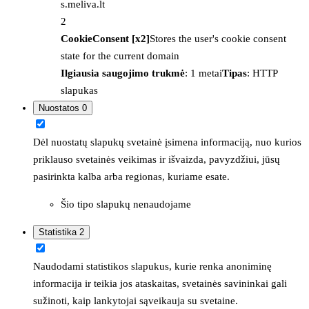
s.meliva.lt
2
CookieConsent [x2]
Stores the user's cookie consent
state for the current domain
Ilgiausia saugojimo trukmė
: 1 metai
Tipas
: HTTP
slapukas
Nuostatos
0
Dėl nuostatų slapukų svetainė įsimena informaciją, nuo kurios
priklauso svetainės veikimas ir išvaizda, pavyzdžiui, jūsų
pasirinkta kalba arba regionas, kuriame esate.
Šio tipo slapukų nenaudojame
Statistika
2
Naudodami statistikos slapukus, kurie renka anoniminę
informacija ir teikia jos ataskaitas, svetainės savininkai gali
sužinoti, kaip lankytojai sąveikauja su svetaine.