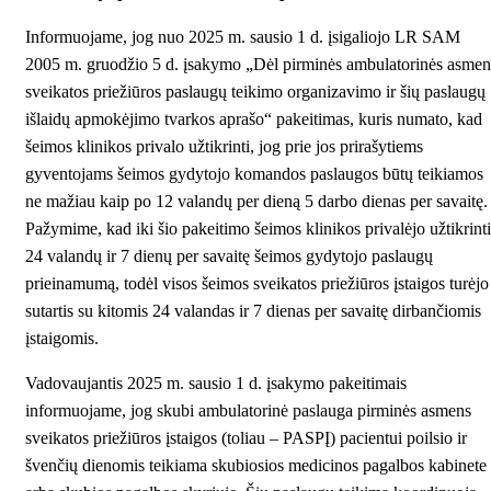
Informuojame, jog nuo 2025 m. sausio 1 d. įsigaliojo LR SAM
2005 m. gruodžio 5 d. įsakymo
„Dėl pirminės ambulatorinės asmen
sveikatos priežiūros paslaugų teikimo organizavimo ir šių paslaugų
išlaidų apmokėjimo tvarkos aprašo“
pakeitimas, kuris numato, kad
šeimos klinikos privalo užtikrinti, jog prie jos prirašytiems
gyventojams šeimos gydytojo komandos paslaugos būtų teikiamos
ne mažiau kaip po 12 valandų per dieną 5 darbo dienas per savaitę.
Pažymime, kad iki šio pakeitimo šeimos klinikos privalėjo užtikrinti
24 valandų ir 7 dienų per savaitę šeimos gydytojo paslaugų
prieinamumą, todėl visos šeimos sveikatos priežiūros įstaigos turėjo
sutartis su kitomis 24 valandas ir 7 dienas per savaitę dirbančiomis
įstaigomis.
Vadovaujantis 2025 m. sausio 1 d. įsakymo pakeitimais
informuojame, jog skubi ambulatorinė paslauga pirminės asmens
sveikatos priežiūros įstaigos (toliau – PASPĮ) pacientui poilsio ir
švenčių dienomis teikiama skubiosios medicinos pagalbos kabinete