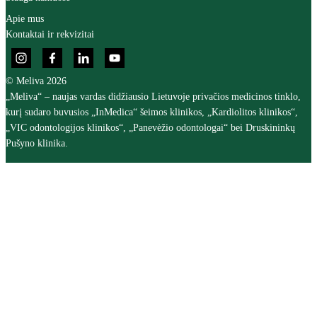
Apie mus
Kontaktai ir rekvizitai
© Meliva 2026
„Meliva“ – naujas vardas didžiausio Lietuvoje privačios medicinos tinklo,
kurį sudaro buvusios „InMedica“ šeimos klinikos, „Kardiolitos klinikos“,
„VIC odontologijos klinikos“, „Panevėžio odontologai“ bei Druskininkų
Pušyno klinika.