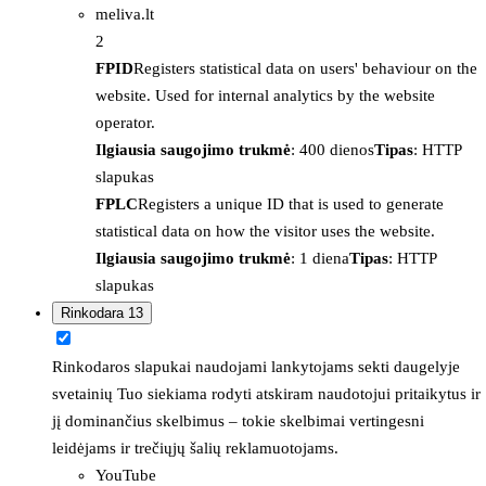
meliva.lt
2
FPID
Registers statistical data on users' behaviour on the
website. Used for internal analytics by the website
operator.
Ilgiausia saugojimo trukmė
: 400 dienos
Tipas
: HTTP
slapukas
FPLC
Registers a unique ID that is used to generate
statistical data on how the visitor uses the website.
Ilgiausia saugojimo trukmė
: 1 diena
Tipas
: HTTP
slapukas
Rinkodara
13
Rinkodaros slapukai naudojami lankytojams sekti daugelyje
svetainių Tuo siekiama rodyti atskiram naudotojui pritaikytus ir
jį dominančius skelbimus – tokie skelbimai vertingesni
leidėjams ir trečiųjų šalių reklamuotojams.
YouTube