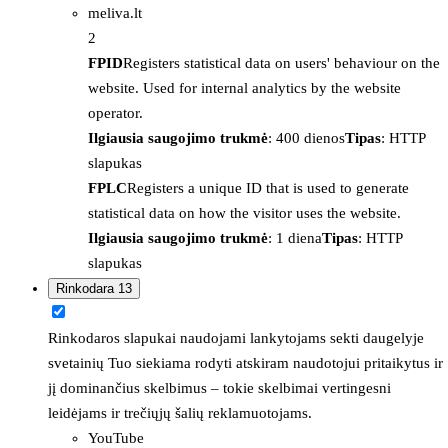
meliva.lt
2
FPID
Registers statistical data on users' behaviour on the
website. Used for internal analytics by the website
operator.
Ilgiausia saugojimo trukmė
: 400 dienos
Tipas
: HTTP
slapukas
FPLC
Registers a unique ID that is used to generate
statistical data on how the visitor uses the website.
Ilgiausia saugojimo trukmė
: 1 diena
Tipas
: HTTP
slapukas
Rinkodara
13
Rinkodaros slapukai naudojami lankytojams sekti daugelyje
svetainių Tuo siekiama rodyti atskiram naudotojui pritaikytus ir
jį dominančius skelbimus – tokie skelbimai vertingesni
leidėjams ir trečiųjų šalių reklamuotojams.
YouTube