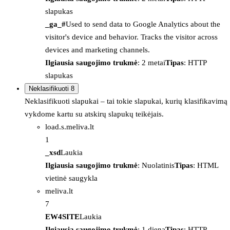
slapukas
_ga_#
Used to send data to Google Analytics about the
visitor's device and behavior. Tracks the visitor across
devices and marketing channels.
Ilgiausia saugojimo trukmė
: 2 metai
Tipas
: HTTP
slapukas
Neklasifikuoti
8
Neklasifikuoti slapukai – tai tokie slapukai, kurių klasifikavimą
vykdome kartu su atskirų slapukų teikėjais.
load.s.meliva.lt
1
_xsd
Laukia
Ilgiausia saugojimo trukmė
: Nuolatinis
Tipas
: HTML
vietinė saugykla
meliva.lt
7
EW4SITE
Laukia
Ilgiausia saugojimo trukmė
: 1 diena
Tipas
: HTTP