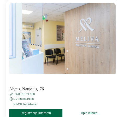
Alytus, Naujoji g. 76
+370 315 24 100
I-V 08:00-19:00
VI-VII Nedirbame
Registracija internetu
Apie kliniką