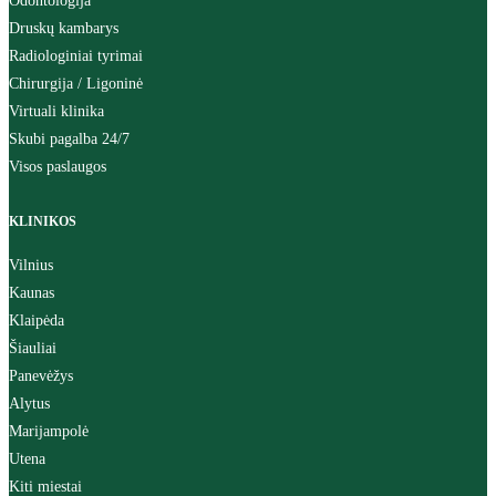
Odontologija
Druskų kambarys
Radiologiniai tyrimai
Chirurgija / Ligoninė
Virtuali klinika
Skubi pagalba 24/7
Visos paslaugos
KLINIKOS
Vilnius
Kaunas
Klaipėda
Šiauliai
Panevėžys
Alytus
Marijampolė
Utena
Kiti miestai