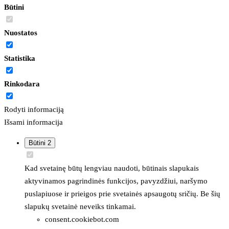
Būtini
Nuostatos
Statistika
Rinkodara
Rodyti informaciją
Išsami informacija
Būtini
2
Kad svetainę būtų lengviau naudoti, būtinais slapukais
aktyvinamos pagrindinės funkcijos, pavyzdžiui, naršymo
puslapiuose ir prieigos prie svetainės apsaugotų sričių. Be šių
slapukų svetainė neveiks tinkamai.
consent.cookiebot.com