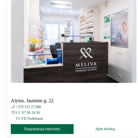
Alytus, Jaunimo g. 22
+370 315 25 688
I-V 07:30-19:30
VI-VII Nedirbame
Registracija internetu
Apie kliniką