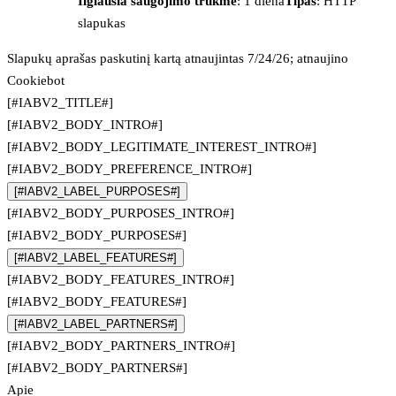
Ilgiausia saugojimo trukmė
: 1 diena
Tipas
: HTTP
slapukas
Slapukų aprašas paskutinį kartą atnaujintas 7/24/26; atnaujino
Cookiebot
[#IABV2_TITLE#]
[#IABV2_BODY_INTRO#]
[#IABV2_BODY_LEGITIMATE_INTEREST_INTRO#]
[#IABV2_BODY_PREFERENCE_INTRO#]
[#IABV2_LABEL_PURPOSES#]
[#IABV2_BODY_PURPOSES_INTRO#]
[#IABV2_BODY_PURPOSES#]
[#IABV2_LABEL_FEATURES#]
[#IABV2_BODY_FEATURES_INTRO#]
[#IABV2_BODY_FEATURES#]
[#IABV2_LABEL_PARTNERS#]
[#IABV2_BODY_PARTNERS_INTRO#]
[#IABV2_BODY_PARTNERS#]
Apie