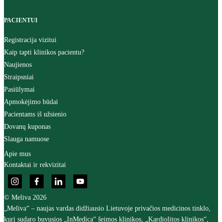
PACIENTUI
Registracija vizitui
Kaip tapti klinikos pacientu?
Naujienos
Straipsniai
Pasiūlymai
Apmokėjimo būdai
Pacientams iš užsienio
Dovanų kuponas
Slauga namuose
Apie mus
Kontaktai ir rekvizitai
© Meliva 2026
„Meliva“ – naujas vardas didžiausio Lietuvoje privačios medicinos tinklo,
kurį sudaro buvusios „InMedica“ šeimos klinikos, „Kardiolitos klinikos“,