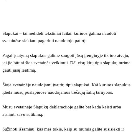
Slapukai – tai nedideli tekstiniai failai, kuriuos galima naudoti 
svetainėse siekiant pagerinti naudotojo patirtį.
Pagal įstatymą slapukus galime saugoti jūsų įrenginyje tik tuo atveju, 
jei jie būtini šios svetainės veikimui. Dėl visų kitų tipų slapukų turime 
gauti jūsų leidimą.
Šioje svetainėje naudojami įvairių tipų slapukai. Kai kuriuos slapukus 
įdeda mūsų puslapiuose naudojamos trečiųjų šalių tarnybos.
Mūsų svetainėje Slapukų deklaracijoje galite bet kada keisti arba 
atsiimti savo sutikimą.
Sužinoti išsamiau, kas mes tokie, kaip su mumis galite susisiekti ir 