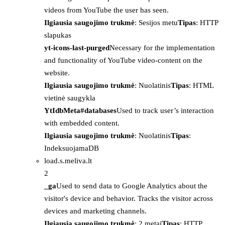
videos from YouTube the user has seen.
Ilgiausia saugojimo trukmė
: Sesijos metu
Tipas
: HTTP
slapukas
yt-icons-last-purged
Necessary for the implementation
and functionality of YouTube video-content on the
website.
Ilgiausia saugojimo trukmė
: Nuolatinis
Tipas
: HTML
vietinė saugykla
YtIdbMeta#databases
Used to track user’s interaction
with embedded content.
Ilgiausia saugojimo trukmė
: Nuolatinis
Tipas
:
IndeksuojamaDB
load.s.meliva.lt
2
_ga
Used to send data to Google Analytics about the
visitor's device and behavior. Tracks the visitor across
devices and marketing channels.
Ilgiausia saugojimo trukmė
: 2 metai
Tipas
: HTTP