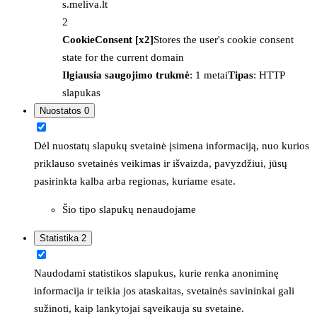
s.meliva.lt
2
CookieConsent [x2]
Stores the user's cookie consent
state for the current domain
Ilgiausia saugojimo trukmė
: 1 metai
Tipas
: HTTP
slapukas
Nuostatos
0
Dėl nuostatų slapukų svetainė įsimena informaciją, nuo kurios
priklauso svetainės veikimas ir išvaizda, pavyzdžiui, jūsų
pasirinkta kalba arba regionas, kuriame esate.
Šio tipo slapukų nenaudojame
Statistika
2
Naudodami statistikos slapukus, kurie renka anoniminę
informacija ir teikia jos ataskaitas, svetainės savininkai gali
sužinoti, kaip lankytojai sąveikauja su svetaine.