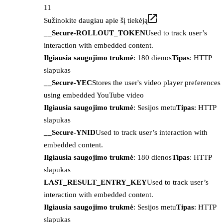
11
Sužinokite daugiau apie šį tiekėją
__Secure-ROLLOUT_TOKEN
Used to track user’s
interaction with embedded content.
Ilgiausia saugojimo trukmė
: 180 dienos
Tipas
: HTTP
slapukas
__Secure-YEC
Stores the user's video player preferences
using embedded YouTube video
Ilgiausia saugojimo trukmė
: Sesijos metu
Tipas
: HTTP
slapukas
__Secure-YNID
Used to track user’s interaction with
embedded content.
Ilgiausia saugojimo trukmė
: 180 dienos
Tipas
: HTTP
slapukas
LAST_RESULT_ENTRY_KEY
Used to track user’s
interaction with embedded content.
Ilgiausia saugojimo trukmė
: Sesijos metu
Tipas
: HTTP
slapukas