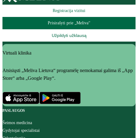
Registracija vizitui
Prisirašyti prie „Meliva“
Užpildyti užklausą
Virtuali klinika
Atsisiųsti „Meliva Lietuva“ programėlę nemokamai galima iš „App
Store“ arba „Google Play“.
PASLAUGOS
Šeimos medicina
Gydytojai specialistai