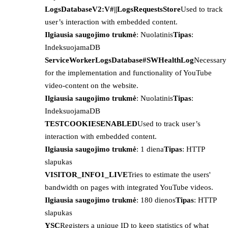
LogsDatabaseV2:V#||LogsRequestsStore
Used to track
user’s interaction with embedded content.
Ilgiausia saugojimo trukmė
: Nuolatinis
Tipas
:
IndeksuojamaDB
ServiceWorkerLogsDatabase#SWHealthLog
Necessary
for the implementation and functionality of YouTube
video-content on the website.
Ilgiausia saugojimo trukmė
: Nuolatinis
Tipas
:
IndeksuojamaDB
TESTCOOKIESENABLED
Used to track user’s
interaction with embedded content.
Ilgiausia saugojimo trukmė
: 1 diena
Tipas
: HTTP
slapukas
VISITOR_INFO1_LIVE
Tries to estimate the users'
bandwidth on pages with integrated YouTube videos.
Ilgiausia saugojimo trukmė
: 180 dienos
Tipas
: HTTP
slapukas
YSC
Registers a unique ID to keep statistics of what