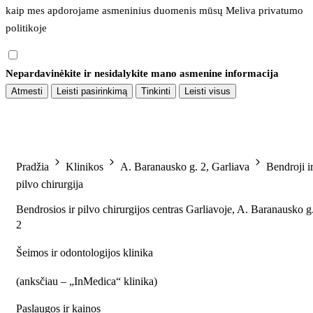
kaip mes apdorojame asmeninius duomenis mūsų 
Meliva privatumo 
politikoje
Nepardavinėkite ir nesidalykite mano asmenine informacija
Atmesti
Leisti pasirinkimą
Tinkinti
Leisti visus
Pradžia
Klinikos
A. Baranausko g. 2, Garliava
Bendroji i
pilvo chirurgija
Bendrosios ir pilvo chirurgijos centras Garliavoje, A. Baranausko g
2
Šeimos ir odontologijos klinika
(
anksčiau – „InMedica“ klinika
)
Paslaugos ir kainos