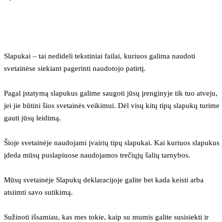
Slapukai – tai nedideli tekstiniai failai, kuriuos galima naudoti 
svetainėse siekiant pagerinti naudotojo patirtį.
Pagal įstatymą slapukus galime saugoti jūsų įrenginyje tik tuo atveju, 
jei jie būtini šios svetainės veikimui. Dėl visų kitų tipų slapukų turime 
gauti jūsų leidimą.
Šioje svetainėje naudojami įvairių tipų slapukai. Kai kuriuos slapukus 
įdeda mūsų puslapiuose naudojamos trečiųjų šalių tarnybos.
Mūsų svetainėje Slapukų deklaracijoje galite bet kada keisti arba 
atsiimti savo sutikimą.
Sužinoti išsamiau, kas mes tokie, kaip su mumis galite susisiekti ir 