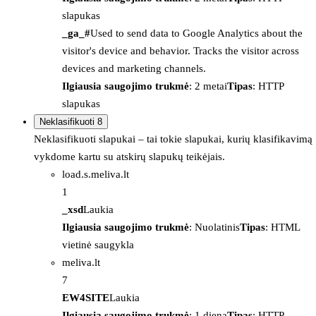
slapukas
_ga_#
Used to send data to Google Analytics about the
visitor's device and behavior. Tracks the visitor across
devices and marketing channels.
Ilgiausia saugojimo trukmė
: 2 metai
Tipas
: HTTP
slapukas
Neklasifikuoti
8
Neklasifikuoti slapukai – tai tokie slapukai, kurių klasifikavimą
vykdome kartu su atskirų slapukų teikėjais.
load.s.meliva.lt
1
_xsd
Laukia
Ilgiausia saugojimo trukmė
: Nuolatinis
Tipas
: HTML
vietinė saugykla
meliva.lt
7
EW4SITE
Laukia
Ilgiausia saugojimo trukmė
: 1 diena
Tipas
: HTTP