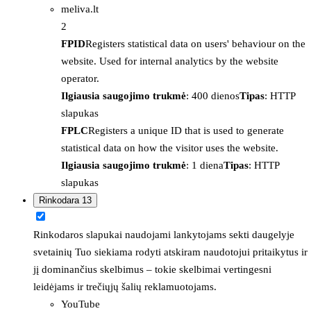
meliva.lt
2
FPID
Registers statistical data on users' behaviour on the
website. Used for internal analytics by the website
operator.
Ilgiausia saugojimo trukmė
: 400 dienos
Tipas
: HTTP
slapukas
FPLC
Registers a unique ID that is used to generate
statistical data on how the visitor uses the website.
Ilgiausia saugojimo trukmė
: 1 diena
Tipas
: HTTP
slapukas
Rinkodara
13
Rinkodaros slapukai naudojami lankytojams sekti daugelyje
svetainių Tuo siekiama rodyti atskiram naudotojui pritaikytus ir
jį dominančius skelbimus – tokie skelbimai vertingesni
leidėjams ir trečiųjų šalių reklamuotojams.
YouTube