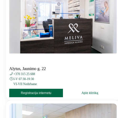
Alytus, Jaunimo g. 22
+370 315 25 688
I-V 07:30-19:30
VI-VII Nedirbame
Registracija internetu
Apie kliniką