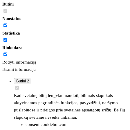
Būtini
Nuostatos
Statistika
Rinkodara
Rodyti informaciją
Išsami informacija
Būtini
2
Kad svetainę būtų lengviau naudoti, būtinais slapukais
aktyvinamos pagrindinės funkcijos, pavyzdžiui, naršymo
puslapiuose ir prieigos prie svetainės apsaugotų sričių. Be šių
slapukų svetainė neveiks tinkamai.
consent.cookiebot.com