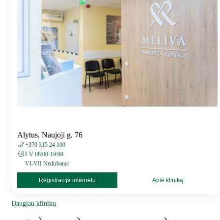
Alytus, Naujoji g. 76
+370 315 24 100
I-V 08:00-19:00
VI-VII Nedirbame
Registracija internetu
Apie kliniką
Daugiau klinikų