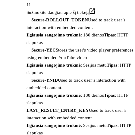
11
Sužinokite daugiau apie šį tiekėją
__Secure-ROLLOUT_TOKEN
Used to track user’s
interaction with embedded content.
Ilgiausia saugojimo trukmė
: 180 dienos
Tipas
: HTTP
slapukas
__Secure-YEC
Stores the user's video player preferences
using embedded YouTube video
Ilgiausia saugojimo trukmė
: Sesijos metu
Tipas
: HTTP
slapukas
__Secure-YNID
Used to track user’s interaction with
embedded content.
Ilgiausia saugojimo trukmė
: 180 dienos
Tipas
: HTTP
slapukas
LAST_RESULT_ENTRY_KEY
Used to track user’s
interaction with embedded content.
Ilgiausia saugojimo trukmė
: Sesijos metu
Tipas
: HTTP
slapukas