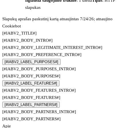
Ilgiausia saugojimo trukmė
: 1 diena
Tipas
: HTTP
slapukas
Slapukų aprašas paskutinį kartą atnaujintas 7/24/26; atnaujino
Cookiebot
[#IABV2_TITLE#]
[#IABV2_BODY_INTRO#]
[#IABV2_BODY_LEGITIMATE_INTEREST_INTRO#]
[#IABV2_BODY_PREFERENCE_INTRO#]
[#IABV2_LABEL_PURPOSES#]
[#IABV2_BODY_PURPOSES_INTRO#]
[#IABV2_BODY_PURPOSES#]
[#IABV2_LABEL_FEATURES#]
[#IABV2_BODY_FEATURES_INTRO#]
[#IABV2_BODY_FEATURES#]
[#IABV2_LABEL_PARTNERS#]
[#IABV2_BODY_PARTNERS_INTRO#]
[#IABV2_BODY_PARTNERS#]
Apie