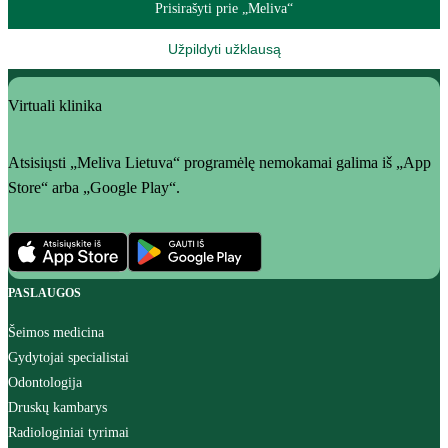
Prisirašyti prie „Meliva“
Užpildyti užklausą
Virtuali klinika
Atsisiųsti „Meliva Lietuva“ programėlę nemokamai galima iš „App
Store“ arba „Google Play“.
PASLAUGOS
Šeimos medicina
Gydytojai specialistai
Odontologija
Druskų kambarys
Radiologiniai tyrimai