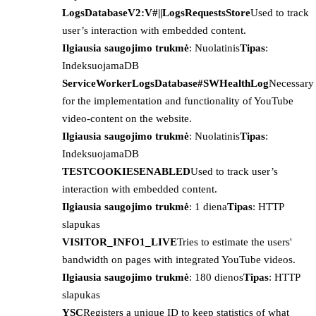
LogsDatabaseV2:V#||LogsRequestsStore
Used to track
user’s interaction with embedded content.
Ilgiausia saugojimo trukmė
: Nuolatinis
Tipas
:
IndeksuojamaDB
ServiceWorkerLogsDatabase#SWHealthLog
Necessary
for the implementation and functionality of YouTube
video-content on the website.
Ilgiausia saugojimo trukmė
: Nuolatinis
Tipas
:
IndeksuojamaDB
TESTCOOKIESENABLED
Used to track user’s
interaction with embedded content.
Ilgiausia saugojimo trukmė
: 1 diena
Tipas
: HTTP
slapukas
VISITOR_INFO1_LIVE
Tries to estimate the users'
bandwidth on pages with integrated YouTube videos.
Ilgiausia saugojimo trukmė
: 180 dienos
Tipas
: HTTP
slapukas
YSC
Registers a unique ID to keep statistics of what