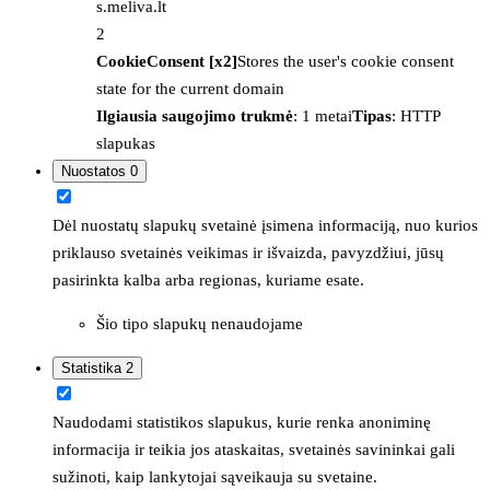
s.meliva.lt
2
CookieConsent [x2]
Stores the user's cookie consent
state for the current domain
Ilgiausia saugojimo trukmė
: 1 metai
Tipas
: HTTP
slapukas
Nuostatos
0
Dėl nuostatų slapukų svetainė įsimena informaciją, nuo kurios
priklauso svetainės veikimas ir išvaizda, pavyzdžiui, jūsų
pasirinkta kalba arba regionas, kuriame esate.
Šio tipo slapukų nenaudojame
Statistika
2
Naudodami statistikos slapukus, kurie renka anoniminę
informacija ir teikia jos ataskaitas, svetainės savininkai gali
sužinoti, kaip lankytojai sąveikauja su svetaine.