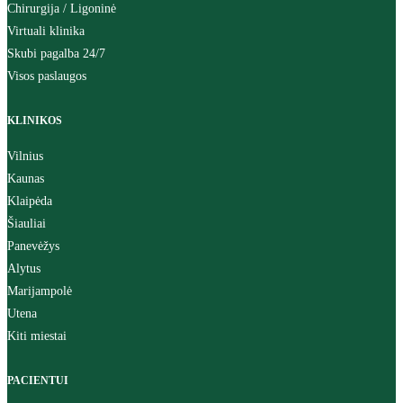
Chirurgija / Ligoninė
Virtuali klinika
Skubi pagalba 24/7
Visos paslaugos
KLINIKOS
Vilnius
Kaunas
Klaipėda
Šiauliai
Panevėžys
Alytus
Marijampolė
Utena
Kiti miestai
PACIENTUI