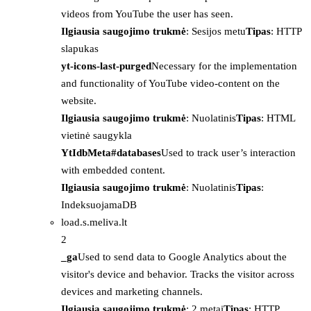
videos from YouTube the user has seen.
Ilgiausia saugojimo trukmė
: Sesijos metu
Tipas
: HTTP
slapukas
yt-icons-last-purged
Necessary for the implementation
and functionality of YouTube video-content on the
website.
Ilgiausia saugojimo trukmė
: Nuolatinis
Tipas
: HTML
vietinė saugykla
YtIdbMeta#databases
Used to track user’s interaction
with embedded content.
Ilgiausia saugojimo trukmė
: Nuolatinis
Tipas
:
IndeksuojamaDB
load.s.meliva.lt
2
_ga
Used to send data to Google Analytics about the
visitor's device and behavior. Tracks the visitor across
devices and marketing channels.
Ilgiausia saugojimo trukmė
: 2 metai
Tipas
: HTTP