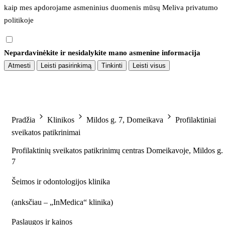
kaip mes apdorojame asmeninius duomenis mūsų 
Meliva privatumo 
politikoje
Nepardavinėkite ir nesidalykite mano asmenine informacija
Atmesti
Leisti pasirinkimą
Tinkinti
Leisti visus
Pradžia
Klinikos
Mildos g. 7, Domeikava
Profilaktiniai
sveikatos patikrinimai
Profilaktinių sveikatos patikrinimų centras Domeikavoje, Mildos g.
7
Šeimos ir odontologijos klinika
(
anksčiau – „InMedica“ klinika
)
Paslaugos ir kainos