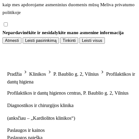
kaip mes apdorojame asmeninius duomenis mūsų 
Meliva privatumo 
politikoje
Nepardavinėkite ir nesidalykite mano asmenine informacija
Atmesti
Leisti pasirinkimą
Tinkinti
Leisti visus
Pradžia
Klinikos
P. Baublio g. 2, Vilnius
Profilaktikos ir
dantų higiena
Profilaktikos ir dantų higienos centras, P. Baublio g. 2, Vilnius
Diagnostikos ir chirurgijos klinika
(
anksčiau – „Kardiolitos klinikos“
)
Paslaugos ir kainos
Paslaugos paieška