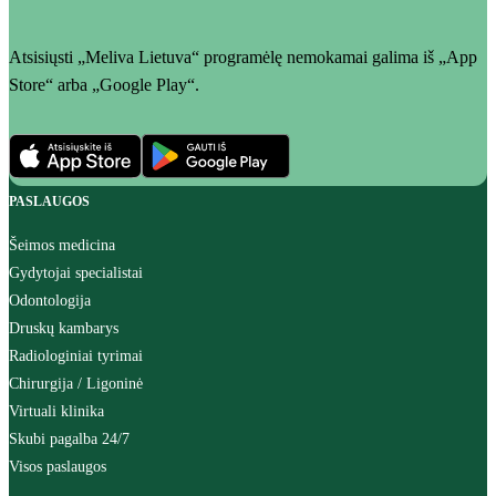
Atsisiųsti „Meliva Lietuva“ programėlę nemokamai galima iš „App
Store“ arba „Google Play“.
PASLAUGOS
Šeimos medicina
Gydytojai specialistai
Odontologija
Druskų kambarys
Radiologiniai tyrimai
Chirurgija / Ligoninė
Virtuali klinika
Skubi pagalba 24/7
Visos paslaugos