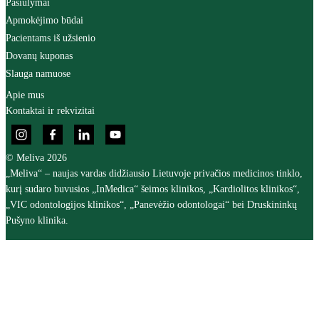
Pasiūlymai
Apmokėjimo būdai
Pacientams iš užsienio
Dovanų kuponas
Slauga namuose
Apie mus
Kontaktai ir rekvizitai
© Meliva 2026
„Meliva“ – naujas vardas didžiausio Lietuvoje privačios medicinos tinklo,
kurį sudaro buvusios „InMedica“ šeimos klinikos, „Kardiolitos klinikos“,
„VIC odontologijos klinikos“, „Panevėžio odontologai“ bei Druskininkų
Pušyno klinika.