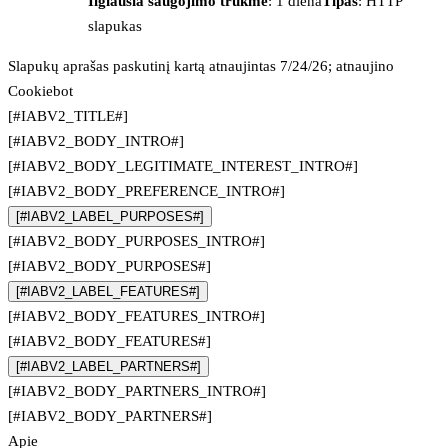
Ilgiausia saugojimo trukmė
: 1 diena
Tipas
: HTTP
slapukas
Slapukų aprašas paskutinį kartą atnaujintas 7/24/26; atnaujino
Cookiebot
[#IABV2_TITLE#]
[#IABV2_BODY_INTRO#]
[#IABV2_BODY_LEGITIMATE_INTEREST_INTRO#]
[#IABV2_BODY_PREFERENCE_INTRO#]
[#IABV2_LABEL_PURPOSES#]
[#IABV2_BODY_PURPOSES_INTRO#]
[#IABV2_BODY_PURPOSES#]
[#IABV2_LABEL_FEATURES#]
[#IABV2_BODY_FEATURES_INTRO#]
[#IABV2_BODY_FEATURES#]
[#IABV2_LABEL_PARTNERS#]
[#IABV2_BODY_PARTNERS_INTRO#]
[#IABV2_BODY_PARTNERS#]
Apie