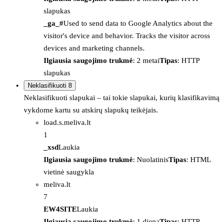
slapukas
_ga_#
Used to send data to Google Analytics about the
visitor's device and behavior. Tracks the visitor across
devices and marketing channels.
Ilgiausia saugojimo trukmė
: 2 metai
Tipas
: HTTP
slapukas
Neklasifikuoti
8
Neklasifikuoti slapukai – tai tokie slapukai, kurių klasifikavimą
vykdome kartu su atskirų slapukų teikėjais.
load.s.meliva.lt
1
_xsd
Laukia
Ilgiausia saugojimo trukmė
: Nuolatinis
Tipas
: HTML
vietinė saugykla
meliva.lt
7
EW4SITE
Laukia
Ilgiausia saugojimo trukmė
: 1 diena
Tipas
: HTTP