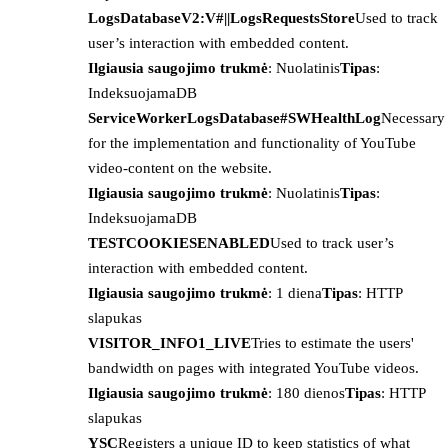
LogsDatabaseV2:V#||LogsRequestsStore
Used to track
user’s interaction with embedded content.
Ilgiausia saugojimo trukmė
: Nuolatinis
Tipas
:
IndeksuojamaDB
ServiceWorkerLogsDatabase#SWHealthLog
Necessary
for the implementation and functionality of YouTube
video-content on the website.
Ilgiausia saugojimo trukmė
: Nuolatinis
Tipas
:
IndeksuojamaDB
TESTCOOKIESENABLED
Used to track user’s
interaction with embedded content.
Ilgiausia saugojimo trukmė
: 1 diena
Tipas
: HTTP
slapukas
VISITOR_INFO1_LIVE
Tries to estimate the users'
bandwidth on pages with integrated YouTube videos.
Ilgiausia saugojimo trukmė
: 180 dienos
Tipas
: HTTP
slapukas
YSC
Registers a unique ID to keep statistics of what