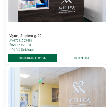
Alytus, Jaunimo g. 22
+370 315 25 688
I-V 07:30-19:30
VI-VII Nedirbame
Registracija internetu
Apie kliniką