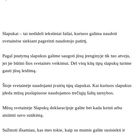
Slapukai – tai nedideli tekstiniai failai, kuriuos galima naudoti 
svetainėse siekiant pagerinti naudotojo patirtį.
Pagal įstatymą slapukus galime saugoti jūsų įrenginyje tik tuo atveju, 
jei jie būtini šios svetainės veikimui. Dėl visų kitų tipų slapukų turime 
gauti jūsų leidimą.
Šioje svetainėje naudojami įvairių tipų slapukai. Kai kuriuos slapukus 
įdeda mūsų puslapiuose naudojamos trečiųjų šalių tarnybos.
Mūsų svetainėje Slapukų deklaracijoje galite bet kada keisti arba 
atsiimti savo sutikimą.
Sužinoti išsamiau, kas mes tokie, kaip su mumis galite susisiekti ir 