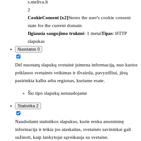
s.meliva.lt
2
CookieConsent [x2]
Stores the user's cookie consent
state for the current domain
Ilgiausia saugojimo trukmė
: 1 metai
Tipas
: HTTP
slapukas
Nuostatos
0
Dėl nuostatų slapukų svetainė įsimena informaciją, nuo kurios
priklauso svetainės veikimas ir išvaizda, pavyzdžiui, jūsų
pasirinkta kalba arba regionas, kuriame esate.
Šio tipo slapukų nenaudojame
Statistika
2
Naudodami statistikos slapukus, kurie renka anoniminę
informacija ir teikia jos ataskaitas, svetainės savininkai gali
sužinoti, kaip lankytojai sąveikauja su svetaine.