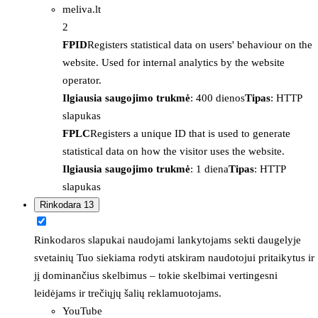
meliva.lt
2
FPID
Registers statistical data on users' behaviour on the
website. Used for internal analytics by the website
operator.
Ilgiausia saugojimo trukmė
: 400 dienos
Tipas
: HTTP
slapukas
FPLC
Registers a unique ID that is used to generate
statistical data on how the visitor uses the website.
Ilgiausia saugojimo trukmė
: 1 diena
Tipas
: HTTP
slapukas
Rinkodara
13
Rinkodaros slapukai naudojami lankytojams sekti daugelyje
svetainių Tuo siekiama rodyti atskiram naudotojui pritaikytus ir
jį dominančius skelbimus – tokie skelbimai vertingesni
leidėjams ir trečiųjų šalių reklamuotojams.
YouTube