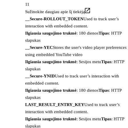
11
Sužinokite daugiau apie šį tiekėją
__Secure-ROLLOUT_TOKEN
Used to track user’s
interaction with embedded content.
Ilgiausia saugojimo trukmė
: 180 dienos
Tipas
: HTTP
slapukas
__Secure-YEC
Stores the user's video player preferences
using embedded YouTube video
Ilgiausia saugojimo trukmė
: Sesijos metu
Tipas
: HTTP
slapukas
__Secure-YNID
Used to track user’s interaction with
embedded content.
Ilgiausia saugojimo trukmė
: 180 dienos
Tipas
: HTTP
slapukas
LAST_RESULT_ENTRY_KEY
Used to track user’s
interaction with embedded content.
Ilgiausia saugojimo trukmė
: Sesijos metu
Tipas
: HTTP
slapukas