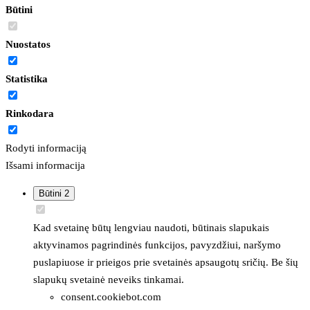
Būtini
Nuostatos
Statistika
Rinkodara
Rodyti informaciją
Išsami informacija
Būtini
2
Kad svetainę būtų lengviau naudoti, būtinais slapukais
aktyvinamos pagrindinės funkcijos, pavyzdžiui, naršymo
puslapiuose ir prieigos prie svetainės apsaugotų sričių. Be šių
slapukų svetainė neveiks tinkamai.
consent.cookiebot.com