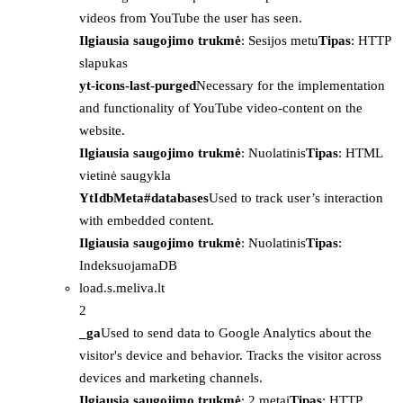
videos from YouTube the user has seen.
Ilgiausia saugojimo trukmė
: Sesijos metu
Tipas
: HTTP
slapukas
yt-icons-last-purged
Necessary for the implementation
and functionality of YouTube video-content on the
website.
Ilgiausia saugojimo trukmė
: Nuolatinis
Tipas
: HTML
vietinė saugykla
YtIdbMeta#databases
Used to track user’s interaction
with embedded content.
Ilgiausia saugojimo trukmė
: Nuolatinis
Tipas
:
IndeksuojamaDB
load.s.meliva.lt
2
_ga
Used to send data to Google Analytics about the
visitor's device and behavior. Tracks the visitor across
devices and marketing channels.
Ilgiausia saugojimo trukmė
: 2 metai
Tipas
: HTTP