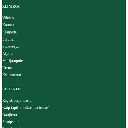
KLINIKOS
Vilnius
Kaunas
Klaipėda
Šiauliai
Panevėžys
Alytus
Marijampolė
Utena
Kiti miestai
PACIENTUI
Registracija vizitui
Kaip tapti klinikos pacientu?
Naujienos
Straipsniai