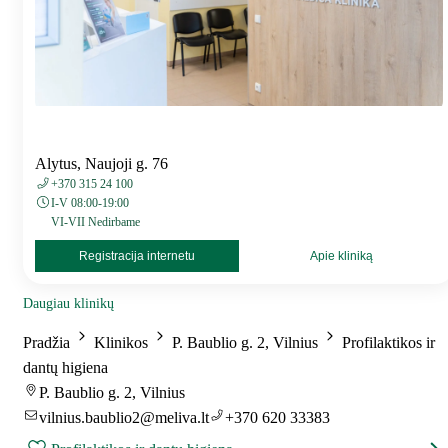
Alytus, Naujoji g. 76
+370 315 24 100
I-V 08:00-19:00
VI-VII Nedirbame
Registracija internetu
Apie kliniką
Daugiau klinikų
Pradžia
Klinikos
P. Baublio g. 2, Vilnius
Profilaktikos ir
dantų higiena
P. Baublio g. 2, Vilnius
vilnius.baublio2@meliva.lt
+370 620 33383