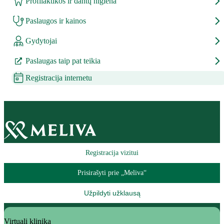
Profilaktikos ir dantų higiena
Paslaugos ir kainos
Gydytojai
Paslaugas taip pat teikia
Registracija internetu
Registracija vizitui
Prisirašyti prie „Meliva“
Užpildyti užklausą
Virtuali klinika