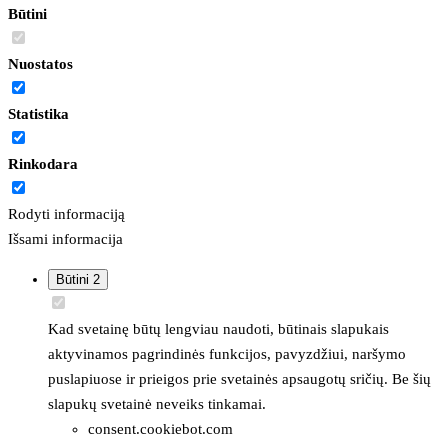
Būtini
Nuostatos
Statistika
Rinkodara
Rodyti informaciją
Išsami informacija
Būtini
2
Kad svetainę būtų lengviau naudoti, būtinais slapukais
aktyvinamos pagrindinės funkcijos, pavyzdžiui, naršymo
puslapiuose ir prieigos prie svetainės apsaugotų sričių. Be šių
slapukų svetainė neveiks tinkamai.
consent.cookiebot.com