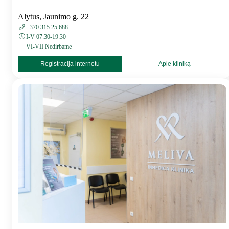
Alytus, Jaunimo g. 22
+370 315 25 688
I-V 07:30-19:30
VI-VII Nedirbame
Registracija internetu
Apie kliniką