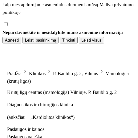
kaip mes apdorojame asmeninius duomenis mūsų 
Meliva privatumo 
politikoje
Nepardavinėkite ir nesidalykite mano asmenine informacija
Atmesti
Leisti pasirinkimą
Tinkinti
Leisti visus
Pradžia
Klinikos
P. Baublio g. 2, Vilnius
Mamologija
(krūtų ligos)
Krūtų ligų centras (mamologija) Vilniuje, P. Baublio g. 2
Diagnostikos ir chirurgijos klinika
(
anksčiau – „Kardiolitos klinikos“
)
Paslaugos ir kainos
Paslaugos paieška