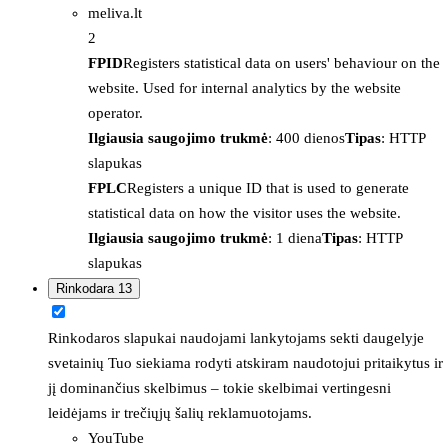
meliva.lt
2
FPID
Registers statistical data on users' behaviour on the
website. Used for internal analytics by the website
operator.
Ilgiausia saugojimo trukmė
: 400 dienos
Tipas
: HTTP
slapukas
FPLC
Registers a unique ID that is used to generate
statistical data on how the visitor uses the website.
Ilgiausia saugojimo trukmė
: 1 diena
Tipas
: HTTP
slapukas
Rinkodara
13
Rinkodaros slapukai naudojami lankytojams sekti daugelyje
svetainių Tuo siekiama rodyti atskiram naudotojui pritaikytus ir
jį dominančius skelbimus – tokie skelbimai vertingesni
leidėjams ir trečiųjų šalių reklamuotojams.
YouTube