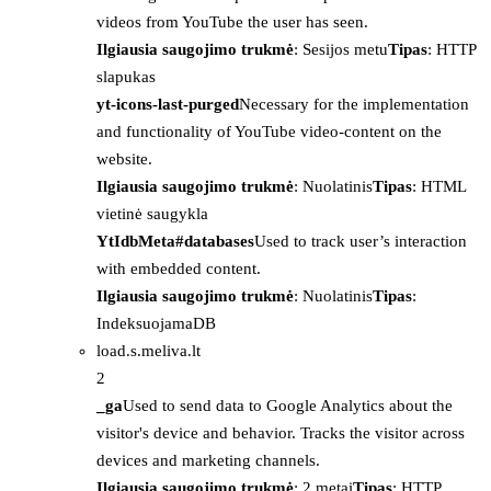
videos from YouTube the user has seen.
Ilgiausia saugojimo trukmė
: Sesijos metu
Tipas
: HTTP
slapukas
yt-icons-last-purged
Necessary for the implementation
and functionality of YouTube video-content on the
website.
Ilgiausia saugojimo trukmė
: Nuolatinis
Tipas
: HTML
vietinė saugykla
YtIdbMeta#databases
Used to track user’s interaction
with embedded content.
Ilgiausia saugojimo trukmė
: Nuolatinis
Tipas
:
IndeksuojamaDB
load.s.meliva.lt
2
_ga
Used to send data to Google Analytics about the
visitor's device and behavior. Tracks the visitor across
devices and marketing channels.
Ilgiausia saugojimo trukmė
: 2 metai
Tipas
: HTTP