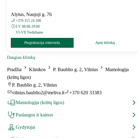
Alytus, Naujoji g. 76
+370 315 24 100
I-V 08:00-19:00
VI-VII Nedirbame
Registracija internetu
Apie kliniką
Daugiau klinikų
Pradžia
Klinikos
P. Baublio g. 2, Vilnius
Mamologija
(krūtų ligos)
P. Baublio g. 2, Vilnius
vilnius.baublio2@meliva.lt
+370 620 33383
Mamologija (krūtų ligos)
Paslaugos ir kainos
Gydytojai