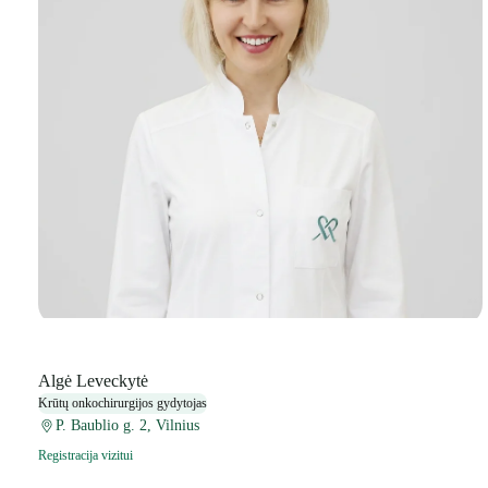
Algė Leveckytė
Krūtų onkochirurgijos gydytojas
P. Baublio g. 2, Vilnius
Registracija vizitui