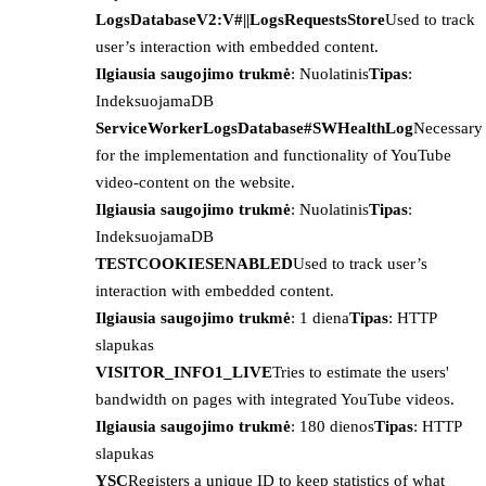
LogsDatabaseV2:V#||LogsRequestsStore
Used to track
user’s interaction with embedded content.
Ilgiausia saugojimo trukmė
: Nuolatinis
Tipas
:
IndeksuojamaDB
ServiceWorkerLogsDatabase#SWHealthLog
Necessary
for the implementation and functionality of YouTube
video-content on the website.
Ilgiausia saugojimo trukmė
: Nuolatinis
Tipas
:
IndeksuojamaDB
TESTCOOKIESENABLED
Used to track user’s
interaction with embedded content.
Ilgiausia saugojimo trukmė
: 1 diena
Tipas
: HTTP
slapukas
VISITOR_INFO1_LIVE
Tries to estimate the users'
bandwidth on pages with integrated YouTube videos.
Ilgiausia saugojimo trukmė
: 180 dienos
Tipas
: HTTP
slapukas
YSC
Registers a unique ID to keep statistics of what