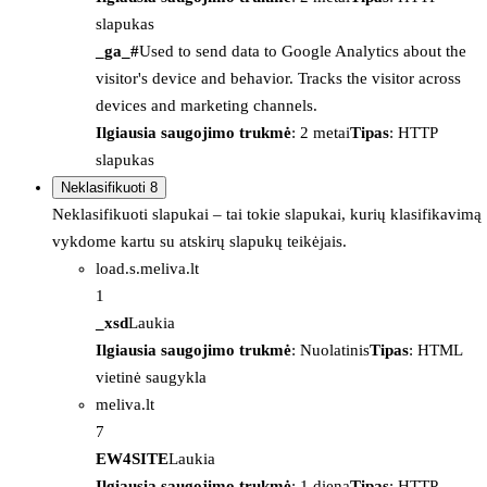
slapukas
_ga_#
Used to send data to Google Analytics about the
visitor's device and behavior. Tracks the visitor across
devices and marketing channels.
Ilgiausia saugojimo trukmė
: 2 metai
Tipas
: HTTP
slapukas
Neklasifikuoti
8
Neklasifikuoti slapukai – tai tokie slapukai, kurių klasifikavimą
vykdome kartu su atskirų slapukų teikėjais.
load.s.meliva.lt
1
_xsd
Laukia
Ilgiausia saugojimo trukmė
: Nuolatinis
Tipas
: HTML
vietinė saugykla
meliva.lt
7
EW4SITE
Laukia
Ilgiausia saugojimo trukmė
: 1 diena
Tipas
: HTTP