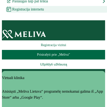
Paslaugas taip pat teikia
Registracija internetu
Registracija vizitui
Prisirašyti prie „Meliva“
Užpildyti užklausą
Virtuali klinika
Atsisiųsti „Meliva Lietuva“ programėlę nemokamai galima iš „App
Store“ arba „Google Play“.