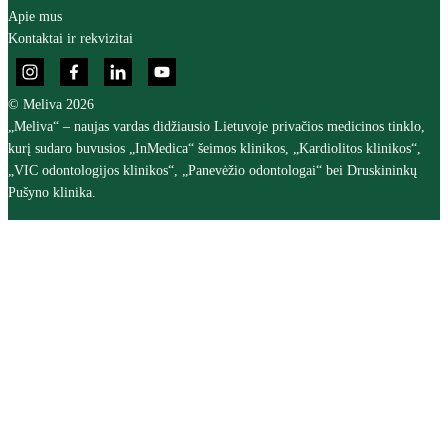
Apie mus
Kontaktai ir rekvizitai
© Meliva 2026
„Meliva“ – naujas vardas didžiausio Lietuvoje privačios medicinos tinklo,
kurį sudaro buvusios „InMedica“ šeimos klinikos, „Kardiolitos klinikos“,
„VIC odontologijos klinikos“, „Panevėžio odontologai“ bei Druskininkų
Pušyno klinika.