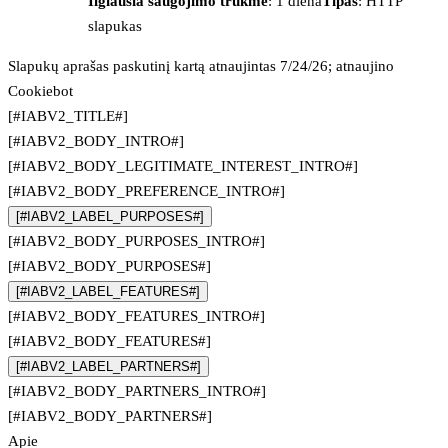
Ilgiausia saugojimo trukmė
: 1 diena
Tipas
: HTTP
slapukas
Slapukų aprašas paskutinį kartą atnaujintas 7/24/26; atnaujino
Cookiebot
[#IABV2_TITLE#]
[#IABV2_BODY_INTRO#]
[#IABV2_BODY_LEGITIMATE_INTEREST_INTRO#]
[#IABV2_BODY_PREFERENCE_INTRO#]
[#IABV2_LABEL_PURPOSES#]
[#IABV2_BODY_PURPOSES_INTRO#]
[#IABV2_BODY_PURPOSES#]
[#IABV2_LABEL_FEATURES#]
[#IABV2_BODY_FEATURES_INTRO#]
[#IABV2_BODY_FEATURES#]
[#IABV2_LABEL_PARTNERS#]
[#IABV2_BODY_PARTNERS_INTRO#]
[#IABV2_BODY_PARTNERS#]
Apie