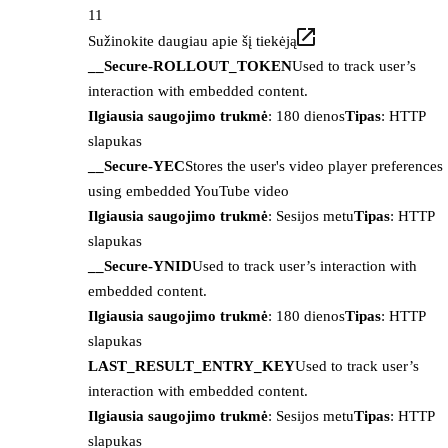
11
Sužinokite daugiau apie šį tiekėją
__Secure-ROLLOUT_TOKEN
Used to track user’s
interaction with embedded content.
Ilgiausia saugojimo trukmė
: 180 dienos
Tipas
: HTTP
slapukas
__Secure-YEC
Stores the user's video player preferences
using embedded YouTube video
Ilgiausia saugojimo trukmė
: Sesijos metu
Tipas
: HTTP
slapukas
__Secure-YNID
Used to track user’s interaction with
embedded content.
Ilgiausia saugojimo trukmė
: 180 dienos
Tipas
: HTTP
slapukas
LAST_RESULT_ENTRY_KEY
Used to track user’s
interaction with embedded content.
Ilgiausia saugojimo trukmė
: Sesijos metu
Tipas
: HTTP
slapukas