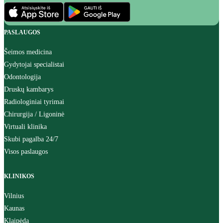
PASLAUGOS
Šeimos medicina
Gydytojai specialistai
Odontologija
Druskų kambarys
Radiologiniai tyrimai
Chirurgija / Ligoninė
Virtuali klinika
Skubi pagalba 24/7
Visos paslaugos
KLINIKOS
Vilnius
Kaunas
Klaipėda