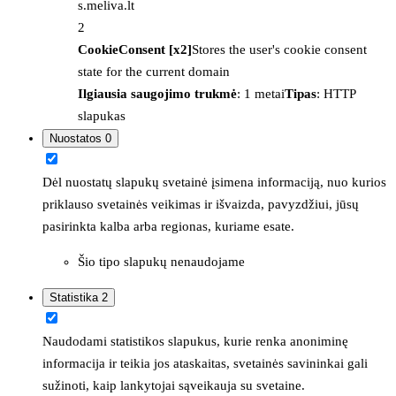
s.meliva.lt
2
CookieConsent [x2]
Stores the user's cookie consent
state for the current domain
Ilgiausia saugojimo trukmė
: 1 metai
Tipas
: HTTP
slapukas
Nuostatos
0
Dėl nuostatų slapukų svetainė įsimena informaciją, nuo kurios
priklauso svetainės veikimas ir išvaizda, pavyzdžiui, jūsų
pasirinkta kalba arba regionas, kuriame esate.
Šio tipo slapukų nenaudojame
Statistika
2
Naudodami statistikos slapukus, kurie renka anoniminę
informacija ir teikia jos ataskaitas, svetainės savininkai gali
sužinoti, kaip lankytojai sąveikauja su svetaine.