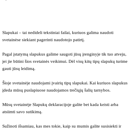
Slapukai – tai nedideli tekstiniai failai, kuriuos galima naudoti 
svetainėse siekiant pagerinti naudotojo patirtį.
Pagal įstatymą slapukus galime saugoti jūsų įrenginyje tik tuo atveju, 
jei jie būtini šios svetainės veikimui. Dėl visų kitų tipų slapukų turime 
gauti jūsų leidimą.
Šioje svetainėje naudojami įvairių tipų slapukai. Kai kuriuos slapukus 
įdeda mūsų puslapiuose naudojamos trečiųjų šalių tarnybos.
Mūsų svetainėje Slapukų deklaracijoje galite bet kada keisti arba 
atsiimti savo sutikimą.
Sužinoti išsamiau, kas mes tokie, kaip su mumis galite susisiekti ir 