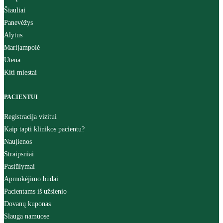
Šiauliai
Panevėžys
Alytus
Marijampolė
Utena
Kiti miestai
PACIENTUI
Registracija vizitui
Kaip tapti klinikos pacientu?
Naujienos
Straipsniai
Pasiūlymai
Apmokėjimo būdai
Pacientams iš užsienio
Dovanų kuponas
Slauga namuose