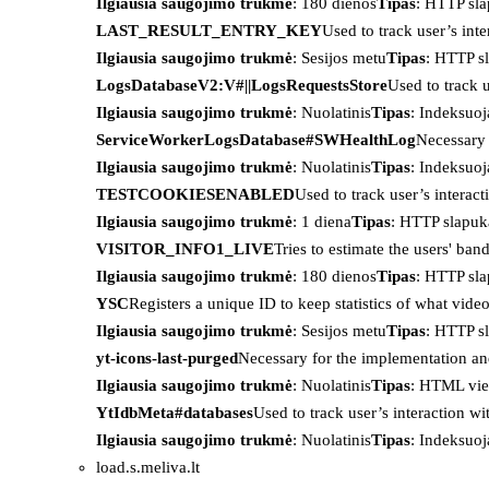
Ilgiausia saugojimo trukmė
: 180 dienos
Tipas
: HTTP sl
LAST_RESULT_ENTRY_KEY
Used to track user’s int
Ilgiausia saugojimo trukmė
: Sesijos metu
Tipas
: HTTP s
LogsDatabaseV2:V#||LogsRequestsStore
Used to track 
Ilgiausia saugojimo trukmė
: Nuolatinis
Tipas
: Indeksu
ServiceWorkerLogsDatabase#SWHealthLog
Necessary 
Ilgiausia saugojimo trukmė
: Nuolatinis
Tipas
: Indeksu
TESTCOOKIESENABLED
Used to track user’s interac
Ilgiausia saugojimo trukmė
: 1 diena
Tipas
: HTTP slapuk
VISITOR_INFO1_LIVE
Tries to estimate the users' ba
Ilgiausia saugojimo trukmė
: 180 dienos
Tipas
: HTTP sl
YSC
Registers a unique ID to keep statistics of what vid
Ilgiausia saugojimo trukmė
: Sesijos metu
Tipas
: HTTP s
yt-icons-last-purged
Necessary for the implementation an
Ilgiausia saugojimo trukmė
: Nuolatinis
Tipas
: HTML vie
YtIdbMeta#databases
Used to track user’s interaction w
Ilgiausia saugojimo trukmė
: Nuolatinis
Tipas
: Indeksu
load.s.meliva.lt