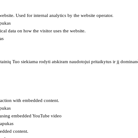
 website. Used for internal analytics by the website operator.
apukas
tical data on how the visitor uses the website.
as
inių Tuo siekiama rodyti atskiram naudotojui pritaikytus ir jį dominanči
eraction with embedded content.
apukas
es using embedded YouTube video
lapukas
bedded content.