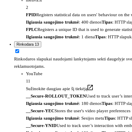
2
FPID
Registers statistical data on users' behaviour on the
Ilgiausia saugojimo trukmė
: 400 dienos
Tipas
: HTTP sl
FPLC
Registers a unique ID that is used to generate statis
Ilgiausia saugojimo trukmė
: 1 diena
Tipas
: HTTP slapuk
Rinkodara
13
Rinkodaros slapukai naudojami lankytojams sekti daugelyje sveta
reklamuotojams.
YouTube
11
Sužinokite daugiau apie šį tiekėją
__Secure-ROLLOUT_TOKEN
Used to track user’s int
Ilgiausia saugojimo trukmė
: 180 dienos
Tipas
: HTTP sl
__Secure-YEC
Stores the user's video player preferenc
Ilgiausia saugojimo trukmė
: Sesijos metu
Tipas
: HTTP s
__Secure-YNID
Used to track user’s interaction with em