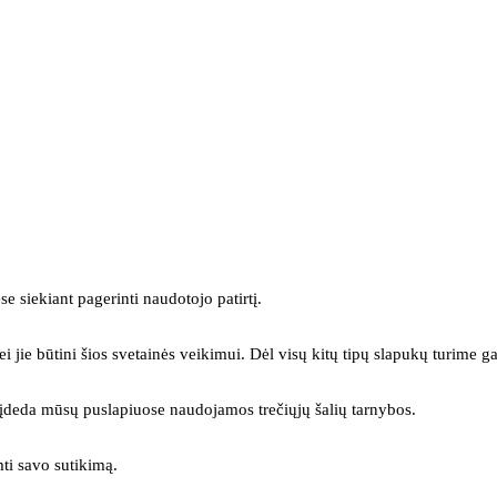
se siekiant pagerinti naudotojo patirtį.
ei jie būtini šios svetainės veikimui. Dėl visų kitų tipų slapukų turime ga
s įdeda mūsų puslapiuose naudojamos trečiųjų šalių tarnybos.
mti savo sutikimą.