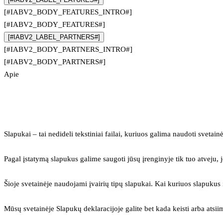
[#IABV2_BODY_FEATURES_INTRO#]
[#IABV2_BODY_FEATURES#]
[#IABV2_LABEL_PARTNERS#]
[#IABV2_BODY_PARTNERS_INTRO#]
[#IABV2_BODY_PARTNERS#]
Apie
Slapukai – tai nedideli tekstiniai failai, kuriuos galima naudoti svetainė
Pagal įstatymą slapukus galime saugoti jūsų įrenginyje tik tuo atveju, j
Šioje svetainėje naudojami įvairių tipų slapukai. Kai kuriuos slapuku
Mūsų svetainėje Slapukų deklaracijoje galite bet kada keisti arba atsii