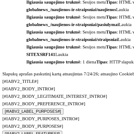
Ilgiausia saugojimo trukmė
: Sesijos metu
Tipas
: HTML v
globalnews_/naujienos-ir-straipsniai/naujienos
Laukia
Ilgiausia saugojimo trukmė
: Sesijos metu
Tipas
: HTML v
globalnews_/naujienos-ir-straipsniai/pasiulymai
Laukia
Ilgiausia saugojimo trukmė
: Sesijos metu
Tipas
: HTML v
globalnews_/naujienos-ir-straipsniai/straipsniai
Laukia
Ilgiausia saugojimo trukmė
: Sesijos metu
Tipas
: HTML v
SITEXSRF141
Laukia
Ilgiausia saugojimo trukmė
: 1 diena
Tipas
: HTTP slapuk
Slapukų aprašas paskutinį kartą atnaujintas 7/24/26; atnaujino
Cookie
[#IABV2_TITLE#]
[#IABV2_BODY_INTRO#]
[#IABV2_BODY_LEGITIMATE_INTEREST_INTRO#]
[#IABV2_BODY_PREFERENCE_INTRO#]
[#IABV2_LABEL_PURPOSES#]
[#IABV2_BODY_PURPOSES_INTRO#]
[#IABV2_BODY_PURPOSES#]
[#IABV2_LABEL_FEATURES#]