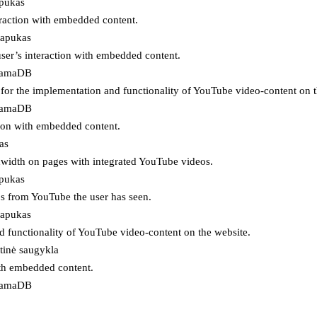
apukas
eraction with embedded content.
lapukas
user’s interaction with embedded content.
ojamaDB
for the implementation and functionality of YouTube video-content on t
ojamaDB
tion with embedded content.
as
ndwidth on pages with integrated YouTube videos.
apukas
eos from YouTube the user has seen.
lapukas
d functionality of YouTube video-content on the website.
tinė saugykla
ith embedded content.
ojamaDB