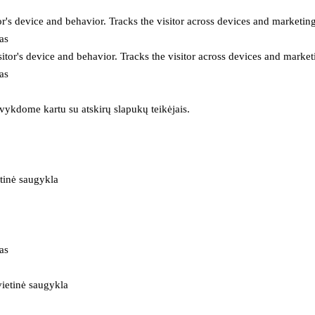
or's device and behavior. Tracks the visitor across devices and marketin
as
itor's device and behavior. Tracks the visitor across devices and market
as
 vykdome kartu su atskirų slapukų teikėjais.
tinė saugykla
as
ietinė saugykla