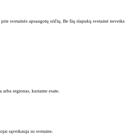
prie svetainės apsaugotų sričių. Be šių slapukų svetainė neveiks
a arba regionas, kuriame esate.
tojai sąveikauja su svetaine.