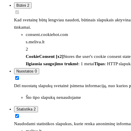
Būtini
2
Kad svetainę būtų lengviau naudoti, būtinais slapukais aktyvina
tinkamai.
consent.cookiebot.com
s.meliva.lt
2
CookieConsent [x2]
Stores the user's cookie consent stat
Ilgiausia saugojimo trukmė
: 1 metai
Tipas
: HTTP slapuk
Nuostatos
0
Dėl nuostatų slapukų svetainė įsimena informaciją, nuo kurios pr
Šio tipo slapukų nenaudojame
Statistika
2
Naudodami statistikos slapukus, kurie renka anoniminę informacija
meliva.lt