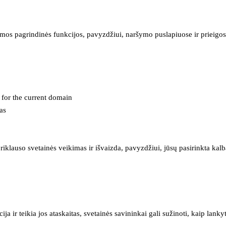
mos pagrindinės funkcijos, pavyzdžiui, naršymo puslapiuose ir prieigos 
e for the current domain
as
iklauso svetainės veikimas ir išvaizda, pavyzdžiui, jūsų pasirinkta kalb
 ir teikia jos ataskaitas, svetainės savininkai gali sužinoti, kaip lanky