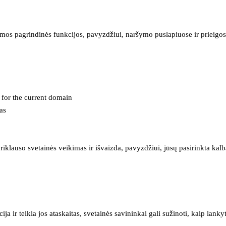
mos pagrindinės funkcijos, pavyzdžiui, naršymo puslapiuose ir prieigos 
e for the current domain
as
iklauso svetainės veikimas ir išvaizda, pavyzdžiui, jūsų pasirinkta kalb
 ir teikia jos ataskaitas, svetainės savininkai gali sužinoti, kaip lanky