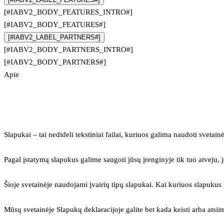
[#IABV2_BODY_FEATURES_INTRO#]
[#IABV2_BODY_FEATURES#]
[#IABV2_LABEL_PARTNERS#]
[#IABV2_BODY_PARTNERS_INTRO#]
[#IABV2_BODY_PARTNERS#]
Apie
Slapukai – tai nedideli tekstiniai failai, kuriuos galima naudoti svetainė
Pagal įstatymą slapukus galime saugoti jūsų įrenginyje tik tuo atveju, j
Šioje svetainėje naudojami įvairių tipų slapukai. Kai kuriuos slapuku
Mūsų svetainėje Slapukų deklaracijoje galite bet kada keisti arba atsii