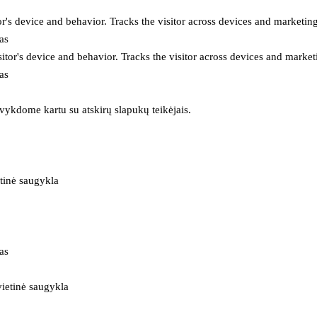
or's device and behavior. Tracks the visitor across devices and marketin
as
itor's device and behavior. Tracks the visitor across devices and market
as
 vykdome kartu su atskirų slapukų teikėjais.
tinė saugykla
as
ietinė saugykla