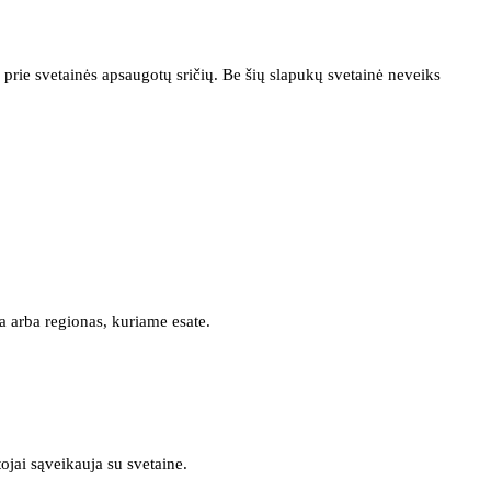
prie svetainės apsaugotų sričių. Be šių slapukų svetainė neveiks
a arba regionas, kuriame esate.
tojai sąveikauja su svetaine.