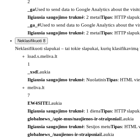
2
_ga
Used to send data to Google Analytics about the visit
Ilgiausia saugojimo trukmė
: 2 metai
Tipas
: HTTP slapuk
_ga_#
Used to send data to Google Analytics about the vis
Ilgiausia saugojimo trukmė
: 2 metai
Tipas
: HTTP slapuk
Neklasifikuoti
8
Neklasifikuoti slapukai – tai tokie slapukai, kurių klasifikavimą
load.s.meliva.lt
1
_xsd
Laukia
Ilgiausia saugojimo trukmė
: Nuolatinis
Tipas
: HTML vie
meliva.lt
7
EW4SITE
Laukia
Ilgiausia saugojimo trukmė
: 1 diena
Tipas
: HTTP slapuk
globalnews_/apie-mus/naujienos-ir-straipsniai
Laukia
Ilgiausia saugojimo trukmė
: Sesijos metu
Tipas
: HTML v
globalnews_/naujienos-ir-straipsniai
Laukia