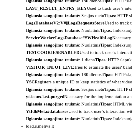
Ilgiausia saugojimo trukmė
: 180 dienos
Tipas
: HTTP sl
LAST_RESULT_ENTRY_KEY
Used to track user’s int
Ilgiausia saugojimo trukmė
: Sesijos metu
Tipas
: HTTP s
LogsDatabaseV2:V#||LogsRequestsStore
Used to track 
Ilgiausia saugojimo trukmė
: Nuolatinis
Tipas
: Indeksu
ServiceWorkerLogsDatabase#SWHealthLog
Necessary 
Ilgiausia saugojimo trukmė
: Nuolatinis
Tipas
: Indeksu
TESTCOOKIESENABLED
Used to track user’s interac
Ilgiausia saugojimo trukmė
: 1 diena
Tipas
: HTTP slapuk
VISITOR_INFO1_LIVE
Tries to estimate the users' ba
Ilgiausia saugojimo trukmė
: 180 dienos
Tipas
: HTTP sl
YSC
Registers a unique ID to keep statistics of what vid
Ilgiausia saugojimo trukmė
: Sesijos metu
Tipas
: HTTP s
yt-icons-last-purged
Necessary for the implementation an
Ilgiausia saugojimo trukmė
: Nuolatinis
Tipas
: HTML vie
YtIdbMeta#databases
Used to track user’s interaction w
Ilgiausia saugojimo trukmė
: Nuolatinis
Tipas
: Indeksu
load.s.meliva.lt