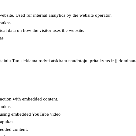
 website. Used for internal analytics by the website operator.
apukas
tical data on how the visitor uses the website.
as
inių Tuo siekiama rodyti atskiram naudotojui pritaikytus ir jį dominanči
eraction with embedded content.
apukas
es using embedded YouTube video
lapukas
bedded content.