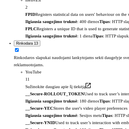
2
FPID
Registers statistical data on users' behaviour on the
Ilgiausia saugojimo trukmė
: 400 dienos
Tipas
: HTTP sl
FPLC
Registers a unique ID that is used to generate statis
Ilgiausia saugojimo trukmė
: 1 diena
Tipas
: HTTP slapuk
Rinkodara
13
Rinkodaros slapukai naudojami lankytojams sekti daugelyje sveta
reklamuotojams.
YouTube
11
Sužinokite daugiau apie šį tiekėją
__Secure-ROLLOUT_TOKEN
Used to track user’s int
Ilgiausia saugojimo trukmė
: 180 dienos
Tipas
: HTTP sl
__Secure-YEC
Stores the user's video player preferenc
Ilgiausia saugojimo trukmė
: Sesijos metu
Tipas
: HTTP s
__Secure-YNID
Used to track user’s interaction with em