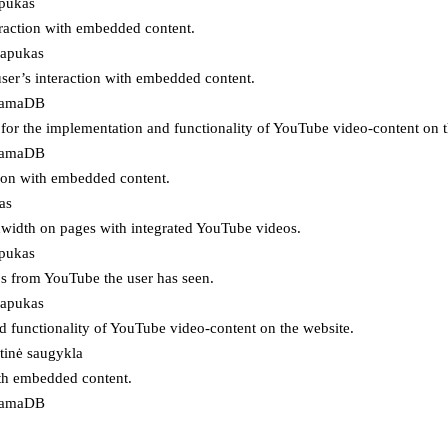
apukas
eraction with embedded content.
lapukas
user’s interaction with embedded content.
ojamaDB
for the implementation and functionality of YouTube video-content on t
ojamaDB
tion with embedded content.
as
ndwidth on pages with integrated YouTube videos.
apukas
eos from YouTube the user has seen.
lapukas
d functionality of YouTube video-content on the website.
tinė saugykla
ith embedded content.
ojamaDB