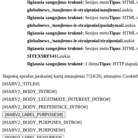
Ilgiausia saugojimo trukmė
: Sesijos metu
Tipas
: HTML v
globalnews_/naujienos-ir-straipsniai/naujienos
Laukia
Ilgiausia saugojimo trukmė
: Sesijos metu
Tipas
: HTML v
globalnews_/naujienos-ir-straipsniai/pasiulymai
Laukia
Ilgiausia saugojimo trukmė
: Sesijos metu
Tipas
: HTML v
globalnews_/naujienos-ir-straipsniai/straipsniai
Laukia
Ilgiausia saugojimo trukmė
: Sesijos metu
Tipas
: HTML v
SITEXSRF141
Laukia
Ilgiausia saugojimo trukmė
: 1 diena
Tipas
: HTTP slapuk
Slapukų aprašas paskutinį kartą atnaujintas 7/24/26; atnaujino
Cookie
[#IABV2_TITLE#]
[#IABV2_BODY_INTRO#]
[#IABV2_BODY_LEGITIMATE_INTEREST_INTRO#]
[#IABV2_BODY_PREFERENCE_INTRO#]
[#IABV2_LABEL_PURPOSES#]
[#IABV2_BODY_PURPOSES_INTRO#]
[#IABV2_BODY_PURPOSES#]
[#IABV2_LABEL_FEATURES#]