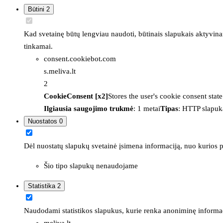
Būtini
2
Kad svetainę būtų lengviau naudoti, būtinais slapukais aktyvina
tinkamai.
consent.cookiebot.com
s.meliva.lt
2
CookieConsent [x2]
Stores the user's cookie consent stat
Ilgiausia saugojimo trukmė
: 1 metai
Tipas
: HTTP slapuk
Nuostatos
0
Dėl nuostatų slapukų svetainė įsimena informaciją, nuo kurios pr
Šio tipo slapukų nenaudojame
Statistika
2
Naudodami statistikos slapukus, kurie renka anoniminę informacija
meliva.lt