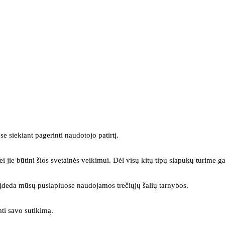
se siekiant pagerinti naudotojo patirtį.
ei jie būtini šios svetainės veikimui. Dėl visų kitų tipų slapukų turime ga
s įdeda mūsų puslapiuose naudojamos trečiųjų šalių tarnybos.
mti savo sutikimą.