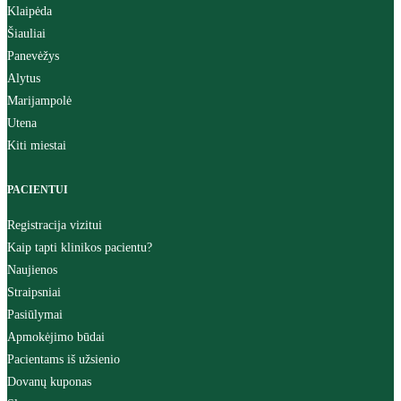
Klaipėda
Šiauliai
Panevėžys
Alytus
Marijampolė
Utena
Kiti miestai
PACIENTUI
Registracija vizitui
Kaip tapti klinikos pacientu?
Naujienos
Straipsniai
Pasiūlymai
Apmokėjimo būdai
Pacientams iš užsienio
Dovanų kuponas