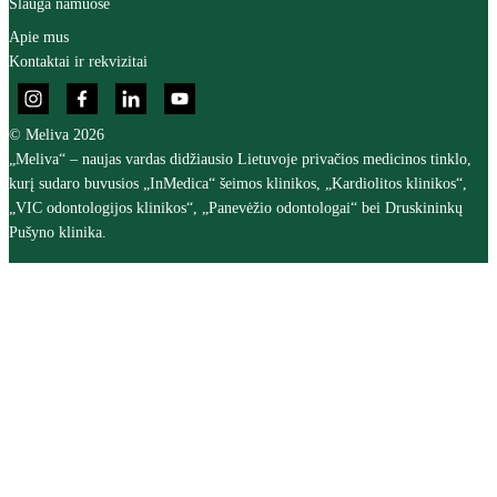
Slauga namuose
Apie mus
Kontaktai ir rekvizitai
© Meliva 2026
„Meliva“ – naujas vardas didžiausio Lietuvoje privačios medicinos tinklo,
kurį sudaro buvusios „InMedica“ šeimos klinikos, „Kardiolitos klinikos“,
„VIC odontologijos klinikos“, „Panevėžio odontologai“ bei Druskininkų
Pušyno klinika.