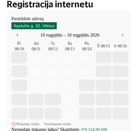
Registracija internetu
Pasirinkite adresą
Kęstučio g. 32, Vilnius
10 rugpjūtis – 16 rugpjūtis 2026
Pr
An
Tr
Kt
Pn
Š
08/15
S
08/16
08/10
08/11
08/12
08/13
08/14
15:45
12:30
13:00
12:45
16:00
12:45
13:15
13:00
16:15
13:00
13:30
13:45
15:45
Mokamas vizitas
Nemokamas vizitas
Nerandate tinkamo laiko? Skambinti
+370 524 09 699