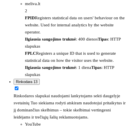
meliva.lt
2
FPID
Registers statistical data on users' behaviour on the
website. Used for internal analytics by the website
operator.
Ilgiausia saugojimo trukmė
: 400 dienos
Tipas
: HTTP
slapukas
FPLC
Registers a unique ID that is used to generate
statistical data on how the visitor uses the website.
Ilgiausia saugojimo trukmė
: 1 diena
Tipas
: HTTP
slapukas
Rinkodara
13
Rinkodaros slapukai naudojami lankytojams sekti daugelyje
svetainių Tuo siekiama rodyti atskiram naudotojui pritaikytus ir
jį dominančius skelbimus – tokie skelbimai vertingesni
leidėjams ir trečiųjų šalių reklamuotojams.
YouTube