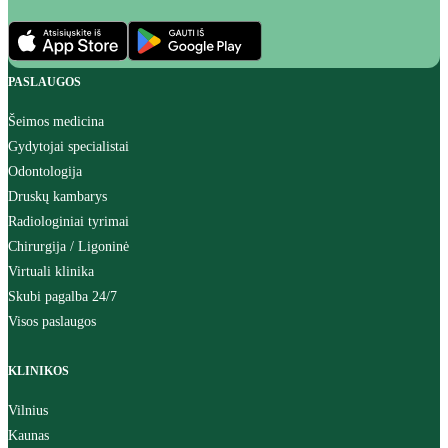
PASLAUGOS
Šeimos medicina
Gydytojai specialistai
Odontologija
Druskų kambarys
Radiologiniai tyrimai
Chirurgija / Ligoninė
Virtuali klinika
Skubi pagalba 24/7
Visos paslaugos
KLINIKOS
Vilnius
Kaunas