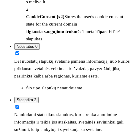
s.meliva.lt
2
CookieConsent [x2]
Stores the user's cookie consent
state for the current domain
Ilgiausia saugojimo trukmė
: 1 metai
Tipas
: HTTP
slapukas
Nuostatos
0
Dėl nuostatų slapukų svetainė įsimena informaciją, nuo kurios
priklauso svetainės veikimas ir išvaizda, pavyzdžiui, jūsų
pasirinkta kalba arba regionas, kuriame esate.
Šio tipo slapukų nenaudojame
Statistika
2
Naudodami statistikos slapukus, kurie renka anoniminę
informacija ir teikia jos ataskaitas, svetainės savininkai gali
sužinoti, kaip lankytojai sąveikauja su svetaine.