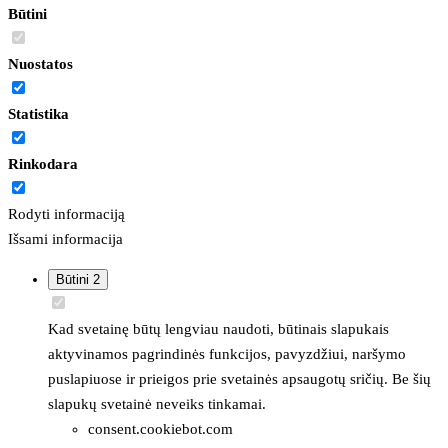
Būtini
Nuostatos
Statistika
Rinkodara
Rodyti informaciją
Išsami informacija
Būtini
2
Kad svetainę būtų lengviau naudoti, būtinais slapukais
aktyvinamos pagrindinės funkcijos, pavyzdžiui, naršymo
puslapiuose ir prieigos prie svetainės apsaugotų sričių. Be šių
slapukų svetainė neveiks tinkamai.
consent.cookiebot.com