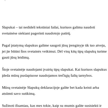
Slapukai – tai nedideli tekstiniai failai, kuriuos galima naudoti 
svetainėse siekiant pagerinti naudotojo patirtį.
Pagal įstatymą slapukus galime saugoti jūsų įrenginyje tik tuo atveju, 
jei jie būtini šios svetainės veikimui. Dėl visų kitų tipų slapukų turime 
gauti jūsų leidimą.
Šioje svetainėje naudojami įvairių tipų slapukai. Kai kuriuos slapukus 
įdeda mūsų puslapiuose naudojamos trečiųjų šalių tarnybos.
Mūsų svetainėje Slapukų deklaracijoje galite bet kada keisti arba 
atsiimti savo sutikimą.
Sužinoti išsamiau, kas mes tokie, kaip su mumis galite susisiekti ir 