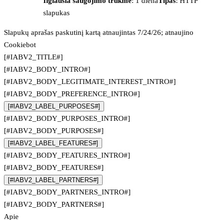
Ilgiausia saugojimo trukmė
: 1 diena
Tipas
: HTTP
slapukas
Slapukų aprašas paskutinį kartą atnaujintas 7/24/26; atnaujino
Cookiebot
[#IABV2_TITLE#]
[#IABV2_BODY_INTRO#]
[#IABV2_BODY_LEGITIMATE_INTEREST_INTRO#]
[#IABV2_BODY_PREFERENCE_INTRO#]
[#IABV2_LABEL_PURPOSES#]
[#IABV2_BODY_PURPOSES_INTRO#]
[#IABV2_BODY_PURPOSES#]
[#IABV2_LABEL_FEATURES#]
[#IABV2_BODY_FEATURES_INTRO#]
[#IABV2_BODY_FEATURES#]
[#IABV2_LABEL_PARTNERS#]
[#IABV2_BODY_PARTNERS_INTRO#]
[#IABV2_BODY_PARTNERS#]
Apie