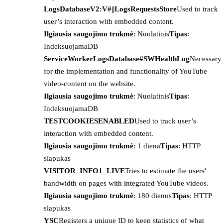
LogsDatabaseV2:V#||LogsRequestsStore
Used to track
user’s interaction with embedded content.
Ilgiausia saugojimo trukmė
: Nuolatinis
Tipas
:
IndeksuojamaDB
ServiceWorkerLogsDatabase#SWHealthLog
Necessary
for the implementation and functionality of YouTube
video-content on the website.
Ilgiausia saugojimo trukmė
: Nuolatinis
Tipas
:
IndeksuojamaDB
TESTCOOKIESENABLED
Used to track user’s
interaction with embedded content.
Ilgiausia saugojimo trukmė
: 1 diena
Tipas
: HTTP
slapukas
VISITOR_INFO1_LIVE
Tries to estimate the users'
bandwidth on pages with integrated YouTube videos.
Ilgiausia saugojimo trukmė
: 180 dienos
Tipas
: HTTP
slapukas
YSC
Registers a unique ID to keep statistics of what