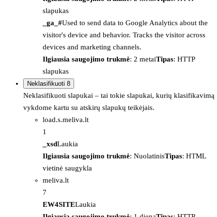
slapukas
_ga_#
Used to send data to Google Analytics about the
visitor's device and behavior. Tracks the visitor across
devices and marketing channels.
Ilgiausia saugojimo trukmė
: 2 metai
Tipas
: HTTP
slapukas
Neklasifikuoti
8
Neklasifikuoti slapukai – tai tokie slapukai, kurių klasifikavimą
vykdome kartu su atskirų slapukų teikėjais.
load.s.meliva.lt
1
_xsd
Laukia
Ilgiausia saugojimo trukmė
: Nuolatinis
Tipas
: HTML
vietinė saugykla
meliva.lt
7
EW4SITE
Laukia
Ilgiausia saugojimo trukmė
: 1 diena
Tipas
: HTTP