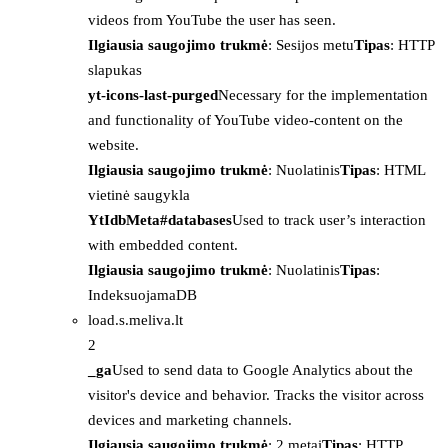
videos from YouTube the user has seen.
Ilgiausia saugojimo trukmė
: Sesijos metu
Tipas
: HTTP
slapukas
yt-icons-last-purged
Necessary for the implementation
and functionality of YouTube video-content on the
website.
Ilgiausia saugojimo trukmė
: Nuolatinis
Tipas
: HTML
vietinė saugykla
YtIdbMeta#databases
Used to track user’s interaction
with embedded content.
Ilgiausia saugojimo trukmė
: Nuolatinis
Tipas
:
IndeksuojamaDB
load.s.meliva.lt
2
_ga
Used to send data to Google Analytics about the
visitor's device and behavior. Tracks the visitor across
devices and marketing channels.
Ilgiausia saugojimo trukmė
: 2 metai
Tipas
: HTTP