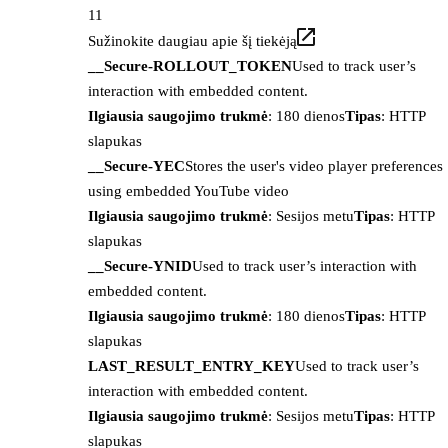
11
Sužinokite daugiau apie šį tiekėją
__Secure-ROLLOUT_TOKEN
Used to track user’s
interaction with embedded content.
Ilgiausia saugojimo trukmė
: 180 dienos
Tipas
: HTTP
slapukas
__Secure-YEC
Stores the user's video player preferences
using embedded YouTube video
Ilgiausia saugojimo trukmė
: Sesijos metu
Tipas
: HTTP
slapukas
__Secure-YNID
Used to track user’s interaction with
embedded content.
Ilgiausia saugojimo trukmė
: 180 dienos
Tipas
: HTTP
slapukas
LAST_RESULT_ENTRY_KEY
Used to track user’s
interaction with embedded content.
Ilgiausia saugojimo trukmė
: Sesijos metu
Tipas
: HTTP
slapukas