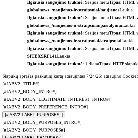
Ilgiausia saugojimo trukmė
: Sesijos metu
Tipas
: HTML v
globalnews_/naujienos-ir-straipsniai/naujienos
Laukia
Ilgiausia saugojimo trukmė
: Sesijos metu
Tipas
: HTML v
globalnews_/naujienos-ir-straipsniai/pasiulymai
Laukia
Ilgiausia saugojimo trukmė
: Sesijos metu
Tipas
: HTML v
globalnews_/naujienos-ir-straipsniai/straipsniai
Laukia
Ilgiausia saugojimo trukmė
: Sesijos metu
Tipas
: HTML v
SITEXSRF141
Laukia
Ilgiausia saugojimo trukmė
: 1 diena
Tipas
: HTTP slapuk
Slapukų aprašas paskutinį kartą atnaujintas 7/24/26; atnaujino
Cookie
[#IABV2_TITLE#]
[#IABV2_BODY_INTRO#]
[#IABV2_BODY_LEGITIMATE_INTEREST_INTRO#]
[#IABV2_BODY_PREFERENCE_INTRO#]
[#IABV2_LABEL_PURPOSES#]
[#IABV2_BODY_PURPOSES_INTRO#]
[#IABV2_BODY_PURPOSES#]
[#IABV2_LABEL_FEATURES#]