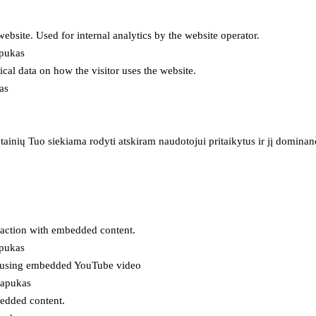
 website. Used for internal analytics by the website operator.
apukas
tical data on how the visitor uses the website.
as
inių Tuo siekiama rodyti atskiram naudotojui pritaikytus ir jį dominanči
eraction with embedded content.
apukas
es using embedded YouTube video
lapukas
bedded content.