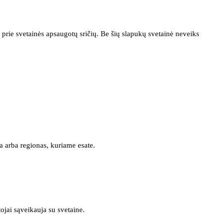
prie svetainės apsaugotų sričių. Be šių slapukų svetainė neveiks
a arba regionas, kuriame esate.
tojai sąveikauja su svetaine.