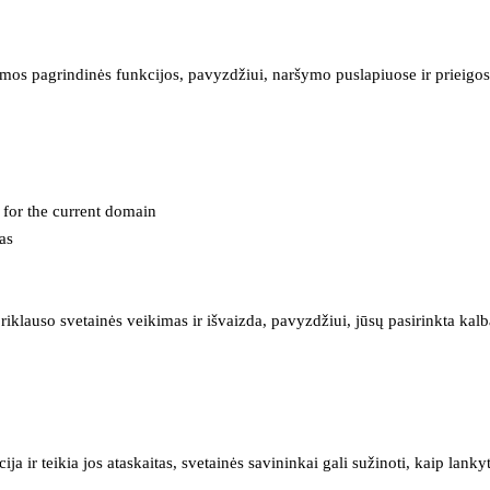
mos pagrindinės funkcijos, pavyzdžiui, naršymo puslapiuose ir prieigos 
e for the current domain
as
iklauso svetainės veikimas ir išvaizda, pavyzdžiui, jūsų pasirinkta kalb
 ir teikia jos ataskaitas, svetainės savininkai gali sužinoti, kaip lanky