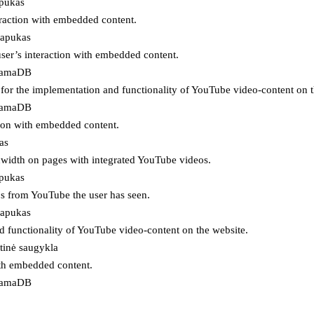
apukas
eraction with embedded content.
lapukas
user’s interaction with embedded content.
ojamaDB
for the implementation and functionality of YouTube video-content on t
ojamaDB
tion with embedded content.
as
ndwidth on pages with integrated YouTube videos.
apukas
eos from YouTube the user has seen.
lapukas
d functionality of YouTube video-content on the website.
tinė saugykla
ith embedded content.
ojamaDB