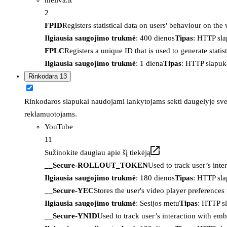
2
FPID
Registers statistical data on users' behaviour on the
Ilgiausia saugojimo trukmė
: 400 dienos
Tipas
: HTTP sl
FPLC
Registers a unique ID that is used to generate statis
Ilgiausia saugojimo trukmė
: 1 diena
Tipas
: HTTP slapuk
Rinkodara
13
Rinkodaros slapukai naudojami lankytojams sekti daugelyje sveta
reklamuotojams.
YouTube
11
Sužinokite daugiau apie šį tiekėją
__Secure-ROLLOUT_TOKEN
Used to track user’s int
Ilgiausia saugojimo trukmė
: 180 dienos
Tipas
: HTTP sl
__Secure-YEC
Stores the user's video player preferenc
Ilgiausia saugojimo trukmė
: Sesijos metu
Tipas
: HTTP s
__Secure-YNID
Used to track user’s interaction with em