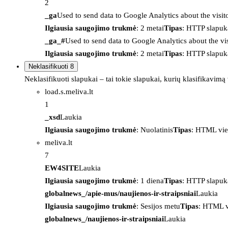
2
_ga
Used to send data to Google Analytics about the visit
Ilgiausia saugojimo trukmė
: 2 metai
Tipas
: HTTP slapuk
_ga_#
Used to send data to Google Analytics about the vis
Ilgiausia saugojimo trukmė
: 2 metai
Tipas
: HTTP slapuk
Neklasifikuoti
8
Neklasifikuoti slapukai – tai tokie slapukai, kurių klasifikavimą
load.s.meliva.lt
1
_xsd
Laukia
Ilgiausia saugojimo trukmė
: Nuolatinis
Tipas
: HTML vie
meliva.lt
7
EW4SITE
Laukia
Ilgiausia saugojimo trukmė
: 1 diena
Tipas
: HTTP slapuk
globalnews_/apie-mus/naujienos-ir-straipsniai
Laukia
Ilgiausia saugojimo trukmė
: Sesijos metu
Tipas
: HTML v
globalnews_/naujienos-ir-straipsniai
Laukia