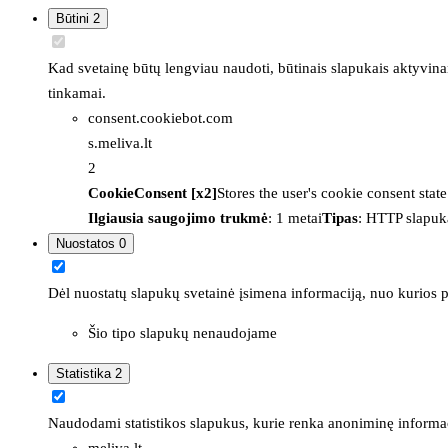
Būtini
2
Kad svetainę būtų lengviau naudoti, būtinais slapukais aktyvina
tinkamai.
consent.cookiebot.com
s.meliva.lt
2
CookieConsent [x2]
Stores the user's cookie consent stat
Ilgiausia saugojimo trukmė
: 1 metai
Tipas
: HTTP slapuk
Nuostatos
0
Dėl nuostatų slapukų svetainė įsimena informaciją, nuo kurios pr
Šio tipo slapukų nenaudojame
Statistika
2
Naudodami statistikos slapukus, kurie renka anoniminę informacija
meliva.lt