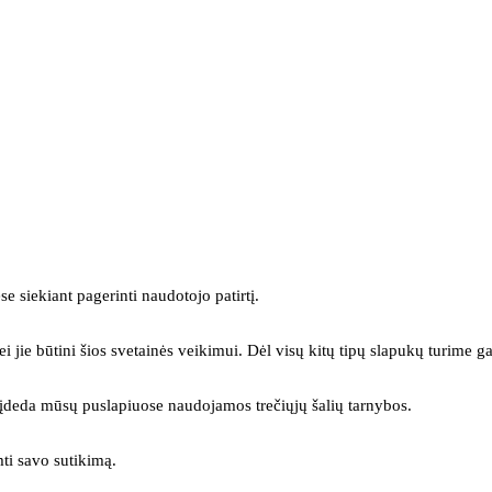
se siekiant pagerinti naudotojo patirtį.
ei jie būtini šios svetainės veikimui. Dėl visų kitų tipų slapukų turime ga
s įdeda mūsų puslapiuose naudojamos trečiųjų šalių tarnybos.
mti savo sutikimą.