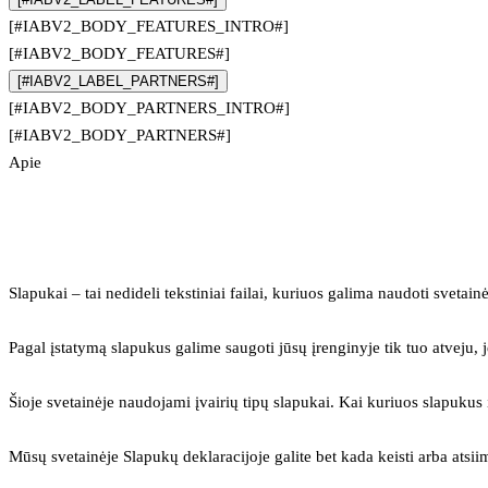
[#IABV2_BODY_FEATURES_INTRO#]
[#IABV2_BODY_FEATURES#]
[#IABV2_LABEL_PARTNERS#]
[#IABV2_BODY_PARTNERS_INTRO#]
[#IABV2_BODY_PARTNERS#]
Apie
Slapukai – tai nedideli tekstiniai failai, kuriuos galima naudoti svetainė
Pagal įstatymą slapukus galime saugoti jūsų įrenginyje tik tuo atveju, j
Šioje svetainėje naudojami įvairių tipų slapukai. Kai kuriuos slapuku
Mūsų svetainėje Slapukų deklaracijoje galite bet kada keisti arba atsii