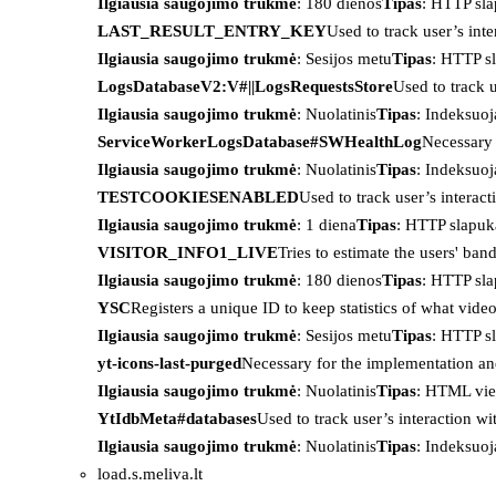
Ilgiausia saugojimo trukmė
: 180 dienos
Tipas
: HTTP sl
LAST_RESULT_ENTRY_KEY
Used to track user’s int
Ilgiausia saugojimo trukmė
: Sesijos metu
Tipas
: HTTP s
LogsDatabaseV2:V#||LogsRequestsStore
Used to track 
Ilgiausia saugojimo trukmė
: Nuolatinis
Tipas
: Indeksu
ServiceWorkerLogsDatabase#SWHealthLog
Necessary 
Ilgiausia saugojimo trukmė
: Nuolatinis
Tipas
: Indeksu
TESTCOOKIESENABLED
Used to track user’s interac
Ilgiausia saugojimo trukmė
: 1 diena
Tipas
: HTTP slapuk
VISITOR_INFO1_LIVE
Tries to estimate the users' ba
Ilgiausia saugojimo trukmė
: 180 dienos
Tipas
: HTTP sl
YSC
Registers a unique ID to keep statistics of what vid
Ilgiausia saugojimo trukmė
: Sesijos metu
Tipas
: HTTP s
yt-icons-last-purged
Necessary for the implementation an
Ilgiausia saugojimo trukmė
: Nuolatinis
Tipas
: HTML vie
YtIdbMeta#databases
Used to track user’s interaction w
Ilgiausia saugojimo trukmė
: Nuolatinis
Tipas
: Indeksu
load.s.meliva.lt