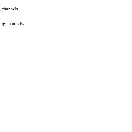
g channels.
ing channels.