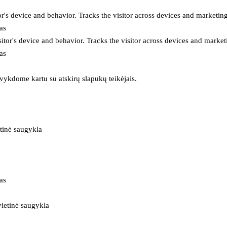
or's device and behavior. Tracks the visitor across devices and marketin
as
itor's device and behavior. Tracks the visitor across devices and market
as
 vykdome kartu su atskirų slapukų teikėjais.
tinė saugykla
as
ietinė saugykla