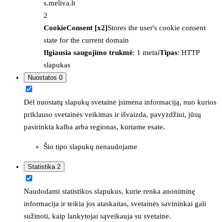
s.meliva.lt
2
CookieConsent [x2]
Stores the user's cookie consent
state for the current domain
Ilgiausia saugojimo trukmė
: 1 metai
Tipas
: HTTP
slapukas
Nuostatos
0
Dėl nuostatų slapukų svetainė įsimena informaciją, nuo kurios
priklauso svetainės veikimas ir išvaizda, pavyzdžiui, jūsų
pasirinkta kalba arba regionas, kuriame esate.
Šio tipo slapukų nenaudojame
Statistika
2
Naudodami statistikos slapukus, kurie renka anoniminę
informacija ir teikia jos ataskaitas, svetainės savininkai gali
sužinoti, kaip lankytojai sąveikauja su svetaine.