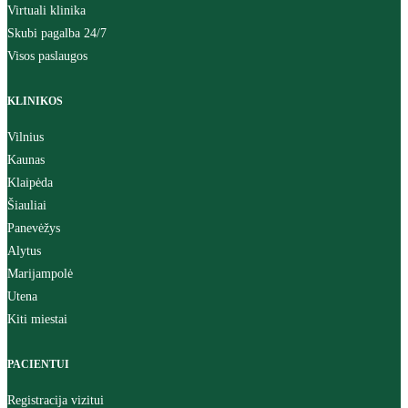
Virtuali klinika
Skubi pagalba 24/7
Visos paslaugos
KLINIKOS
Vilnius
Kaunas
Klaipėda
Šiauliai
Panevėžys
Alytus
Marijampolė
Utena
Kiti miestai
PACIENTUI
Registracija vizitui