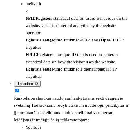
meliva.lt
2
FPID
Registers statistical data on users' behaviour on the
website. Used for internal analytics by the website
operator.
Ilgiausia saugojimo trukmė
: 400 dienos
Tipas
: HTTP
slapukas
FPLC
Registers a unique ID that is used to generate
statistical data on how the visitor uses the website.
Ilgiausia saugojimo trukmė
: 1 diena
Tipas
: HTTP
slapukas
Rinkodara
13
Rinkodaros slapukai naudojami lankytojams sekti daugelyje
svetainių Tuo siekiama rodyti atskiram naudotojui pritaikytus ir
jį dominančius skelbimus – tokie skelbimai vertingesni
leidėjams ir trečiųjų šalių reklamuotojams.
YouTube