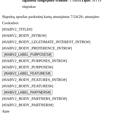
Ilgiausia saugojimo trukmė
: 1 diena
Tipas
: HTTP
slapukas
Slapukų aprašas paskutinį kartą atnaujintas 7/24/26; atnaujino
Cookiebot
[#IABV2_TITLE#]
[#IABV2_BODY_INTRO#]
[#IABV2_BODY_LEGITIMATE_INTEREST_INTRO#]
[#IABV2_BODY_PREFERENCE_INTRO#]
[#IABV2_LABEL_PURPOSES#]
[#IABV2_BODY_PURPOSES_INTRO#]
[#IABV2_BODY_PURPOSES#]
[#IABV2_LABEL_FEATURES#]
[#IABV2_BODY_FEATURES_INTRO#]
[#IABV2_BODY_FEATURES#]
[#IABV2_LABEL_PARTNERS#]
[#IABV2_BODY_PARTNERS_INTRO#]
[#IABV2_BODY_PARTNERS#]
Apie