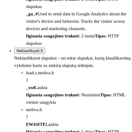
slapukas
_ga_#
Used to send data to Google Analytics about the
visitor's device and behavior. Tracks the visitor across
devices and marketing channels.
Ilgiausia saugojimo trukmė
: 2 metai
Tipas
: HTTP
slapukas
Neklasifikuoti
8
Neklasifikuoti slapukai – tai tokie slapukai, kurių klasifikavimą
vykdome kartu su atskirų slapukų teikėjais.
load.s.meliva.lt
1
_xsd
Laukia
Ilgiausia saugojimo trukmė
: Nuolatinis
Tipas
: HTML
vietinė saugykla
meliva.lt
7
EW4SITE
Laukia
Ilgiausia saugojimo trukmė
: 1 diena
Tipas
: HTTP