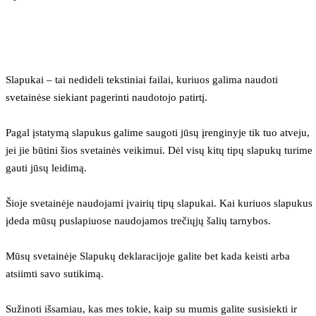
Slapukai – tai nedideli tekstiniai failai, kuriuos galima naudoti 
svetainėse siekiant pagerinti naudotojo patirtį.
Pagal įstatymą slapukus galime saugoti jūsų įrenginyje tik tuo atveju, 
jei jie būtini šios svetainės veikimui. Dėl visų kitų tipų slapukų turime 
gauti jūsų leidimą.
Šioje svetainėje naudojami įvairių tipų slapukai. Kai kuriuos slapukus 
įdeda mūsų puslapiuose naudojamos trečiųjų šalių tarnybos.
Mūsų svetainėje Slapukų deklaracijoje galite bet kada keisti arba 
atsiimti savo sutikimą.
Sužinoti išsamiau, kas mes tokie, kaip su mumis galite susisiekti ir 