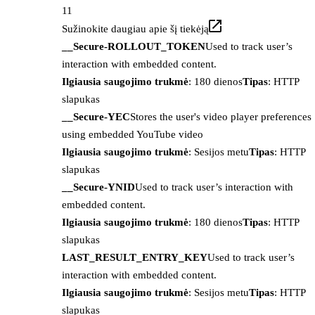
11
Sužinokite daugiau apie šį tiekėją
__Secure-ROLLOUT_TOKEN
Used to track user’s
interaction with embedded content.
Ilgiausia saugojimo trukmė
: 180 dienos
Tipas
: HTTP
slapukas
__Secure-YEC
Stores the user's video player preferences
using embedded YouTube video
Ilgiausia saugojimo trukmė
: Sesijos metu
Tipas
: HTTP
slapukas
__Secure-YNID
Used to track user’s interaction with
embedded content.
Ilgiausia saugojimo trukmė
: 180 dienos
Tipas
: HTTP
slapukas
LAST_RESULT_ENTRY_KEY
Used to track user’s
interaction with embedded content.
Ilgiausia saugojimo trukmė
: Sesijos metu
Tipas
: HTTP
slapukas