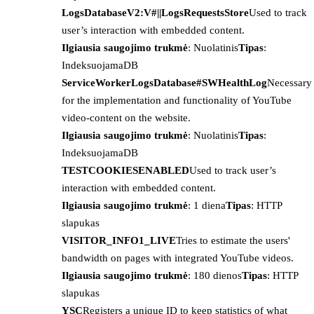
LogsDatabaseV2:V#||LogsRequestsStore
Used to track
user’s interaction with embedded content.
Ilgiausia saugojimo trukmė
: Nuolatinis
Tipas
:
IndeksuojamaDB
ServiceWorkerLogsDatabase#SWHealthLog
Necessary
for the implementation and functionality of YouTube
video-content on the website.
Ilgiausia saugojimo trukmė
: Nuolatinis
Tipas
:
IndeksuojamaDB
TESTCOOKIESENABLED
Used to track user’s
interaction with embedded content.
Ilgiausia saugojimo trukmė
: 1 diena
Tipas
: HTTP
slapukas
VISITOR_INFO1_LIVE
Tries to estimate the users'
bandwidth on pages with integrated YouTube videos.
Ilgiausia saugojimo trukmė
: 180 dienos
Tipas
: HTTP
slapukas
YSC
Registers a unique ID to keep statistics of what