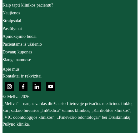
Kaip tapti klinikos pacientu?
Naujienos
Straipsniai
Pasiūlymai
Apmokėjimo būdai
Pacientams iš užsienio
Dovanų kuponas
Slauga namuose
Apie mus
Kontaktai ir rekvizitai
© Meliva 2026
„Meliva“ – naujas vardas didžiausio Lietuvoje privačios medicinos tinklo,
kurį sudaro buvusios „InMedica“ šeimos klinikos, „Kardiolitos klinikos“,
„VIC odontologijos klinikos“, „Panevėžio odontologai“ bei Druskininkų
Pušyno klinika.