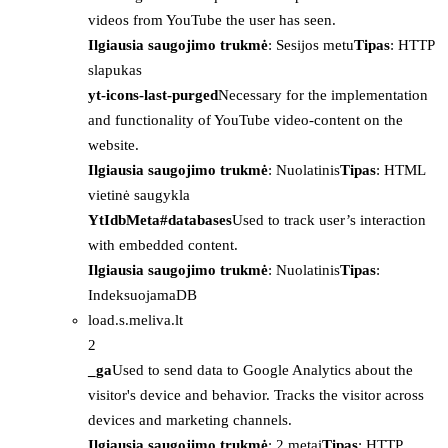
videos from YouTube the user has seen.
Ilgiausia saugojimo trukmė
: Sesijos metu
Tipas
: HTTP
slapukas
yt-icons-last-purged
Necessary for the implementation
and functionality of YouTube video-content on the
website.
Ilgiausia saugojimo trukmė
: Nuolatinis
Tipas
: HTML
vietinė saugykla
YtIdbMeta#databases
Used to track user’s interaction
with embedded content.
Ilgiausia saugojimo trukmė
: Nuolatinis
Tipas
:
IndeksuojamaDB
load.s.meliva.lt
2
_ga
Used to send data to Google Analytics about the
visitor's device and behavior. Tracks the visitor across
devices and marketing channels.
Ilgiausia saugojimo trukmė
: 2 metai
Tipas
: HTTP