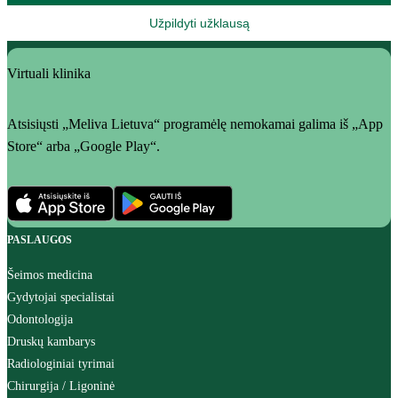
Užpildyti užklausą
Virtuali klinika
Atsisiųsti „Meliva Lietuva“ programėlę nemokamai galima iš „App
Store“ arba „Google Play“.
PASLAUGOS
Šeimos medicina
Gydytojai specialistai
Odontologija
Druskų kambarys
Radiologiniai tyrimai
Chirurgija / Ligoninė