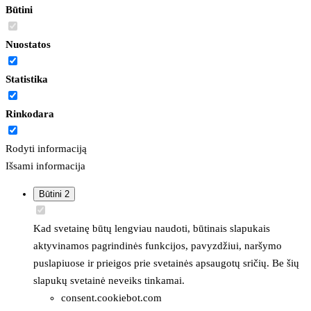
Būtini
Nuostatos
Statistika
Rinkodara
Rodyti informaciją
Išsami informacija
Būtini
2
Kad svetainę būtų lengviau naudoti, būtinais slapukais
aktyvinamos pagrindinės funkcijos, pavyzdžiui, naršymo
puslapiuose ir prieigos prie svetainės apsaugotų sričių. Be šių
slapukų svetainė neveiks tinkamai.
consent.cookiebot.com