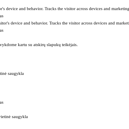
or's device and behavior. Tracks the visitor across devices and marketin
as
itor's device and behavior. Tracks the visitor across devices and market
as
 vykdome kartu su atskirų slapukų teikėjais.
tinė saugykla
as
ietinė saugykla