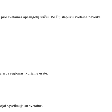
prie svetainės apsaugotų sričių. Be šių slapukų svetainė neveiks
a arba regionas, kuriame esate.
tojai sąveikauja su svetaine.