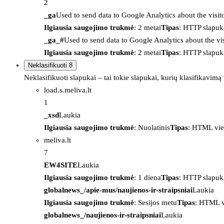
2
_ga
Used to send data to Google Analytics about the visit
Ilgiausia saugojimo trukmė
: 2 metai
Tipas
: HTTP slapuk
_ga_#
Used to send data to Google Analytics about the vis
Ilgiausia saugojimo trukmė
: 2 metai
Tipas
: HTTP slapuk
Neklasifikuoti
8
Neklasifikuoti slapukai – tai tokie slapukai, kurių klasifikavimą
load.s.meliva.lt
1
_xsd
Laukia
Ilgiausia saugojimo trukmė
: Nuolatinis
Tipas
: HTML vie
meliva.lt
7
EW4SITE
Laukia
Ilgiausia saugojimo trukmė
: 1 diena
Tipas
: HTTP slapuk
globalnews_/apie-mus/naujienos-ir-straipsniai
Laukia
Ilgiausia saugojimo trukmė
: Sesijos metu
Tipas
: HTML v
globalnews_/naujienos-ir-straipsniai
Laukia