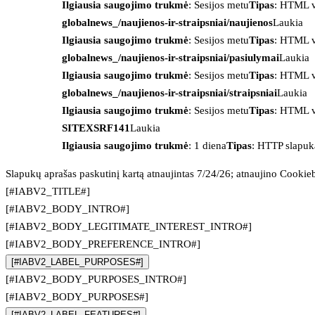
Ilgiausia saugojimo trukmė
: Sesijos metu
Tipas
: HTML v
globalnews_/naujienos-ir-straipsniai/naujienos
Laukia
Ilgiausia saugojimo trukmė
: Sesijos metu
Tipas
: HTML v
globalnews_/naujienos-ir-straipsniai/pasiulymai
Laukia
Ilgiausia saugojimo trukmė
: Sesijos metu
Tipas
: HTML v
globalnews_/naujienos-ir-straipsniai/straipsniai
Laukia
Ilgiausia saugojimo trukmė
: Sesijos metu
Tipas
: HTML v
SITEXSRF141
Laukia
Ilgiausia saugojimo trukmė
: 1 diena
Tipas
: HTTP slapuk
Slapukų aprašas paskutinį kartą atnaujintas 7/24/26; atnaujino
Cookie
[#IABV2_TITLE#]
[#IABV2_BODY_INTRO#]
[#IABV2_BODY_LEGITIMATE_INTEREST_INTRO#]
[#IABV2_BODY_PREFERENCE_INTRO#]
[#IABV2_LABEL_PURPOSES#]
[#IABV2_BODY_PURPOSES_INTRO#]
[#IABV2_BODY_PURPOSES#]
[#IABV2_LABEL_FEATURES#]