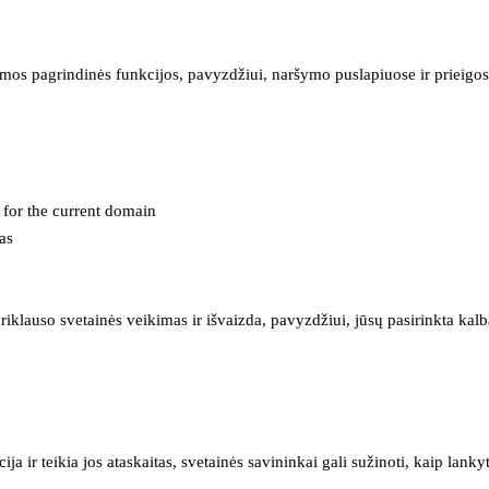
mos pagrindinės funkcijos, pavyzdžiui, naršymo puslapiuose ir prieigos 
e for the current domain
as
iklauso svetainės veikimas ir išvaizda, pavyzdžiui, jūsų pasirinkta kalb
 ir teikia jos ataskaitas, svetainės savininkai gali sužinoti, kaip lanky