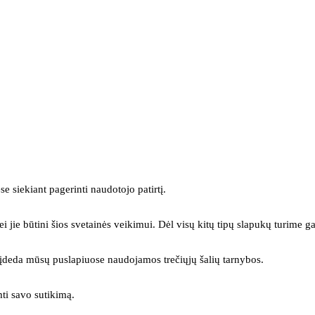
se siekiant pagerinti naudotojo patirtį.
ei jie būtini šios svetainės veikimui. Dėl visų kitų tipų slapukų turime ga
s įdeda mūsų puslapiuose naudojamos trečiųjų šalių tarnybos.
mti savo sutikimą.