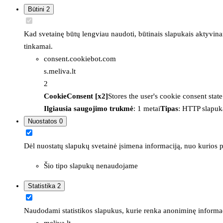
Būtini
2
Kad svetainę būtų lengviau naudoti, būtinais slapukais aktyvina
tinkamai.
consent.cookiebot.com
s.meliva.lt
2
CookieConsent [x2]
Stores the user's cookie consent stat
Ilgiausia saugojimo trukmė
: 1 metai
Tipas
: HTTP slapuk
Nuostatos
0
Dėl nuostatų slapukų svetainė įsimena informaciją, nuo kurios pr
Šio tipo slapukų nenaudojame
Statistika
2
Naudodami statistikos slapukus, kurie renka anoniminę informacija
meliva.lt