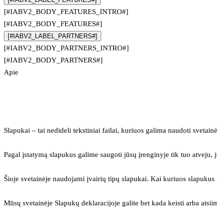
[#IABV2_BODY_FEATURES_INTRO#]
[#IABV2_BODY_FEATURES#]
[#IABV2_LABEL_PARTNERS#]
[#IABV2_BODY_PARTNERS_INTRO#]
[#IABV2_BODY_PARTNERS#]
Apie
Slapukai – tai nedideli tekstiniai failai, kuriuos galima naudoti svetainė
Pagal įstatymą slapukus galime saugoti jūsų įrenginyje tik tuo atveju, j
Šioje svetainėje naudojami įvairių tipų slapukai. Kai kuriuos slapuku
Mūsų svetainėje Slapukų deklaracijoje galite bet kada keisti arba atsii