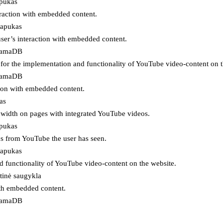
apukas
eraction with embedded content.
lapukas
user’s interaction with embedded content.
ojamaDB
for the implementation and functionality of YouTube video-content on t
ojamaDB
tion with embedded content.
as
ndwidth on pages with integrated YouTube videos.
apukas
eos from YouTube the user has seen.
lapukas
d functionality of YouTube video-content on the website.
tinė saugykla
ith embedded content.
ojamaDB