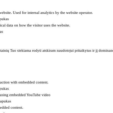
 website. Used for internal analytics by the website operator.
apukas
tical data on how the visitor uses the website.
as
inių Tuo siekiama rodyti atskiram naudotojui pritaikytus ir jį dominanči
eraction with embedded content.
apukas
es using embedded YouTube video
lapukas
bedded content.