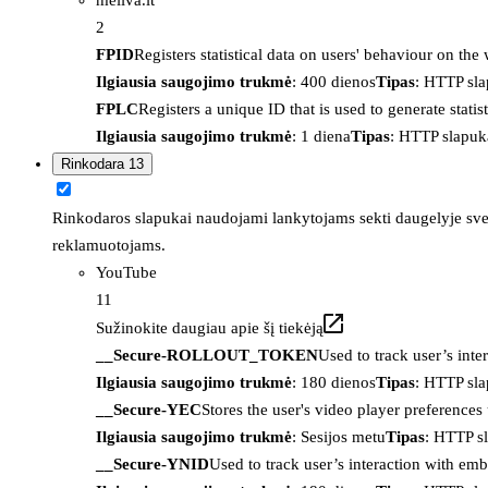
2
FPID
Registers statistical data on users' behaviour on the
Ilgiausia saugojimo trukmė
: 400 dienos
Tipas
: HTTP sl
FPLC
Registers a unique ID that is used to generate statis
Ilgiausia saugojimo trukmė
: 1 diena
Tipas
: HTTP slapuk
Rinkodara
13
Rinkodaros slapukai naudojami lankytojams sekti daugelyje sveta
reklamuotojams.
YouTube
11
Sužinokite daugiau apie šį tiekėją
__Secure-ROLLOUT_TOKEN
Used to track user’s int
Ilgiausia saugojimo trukmė
: 180 dienos
Tipas
: HTTP sl
__Secure-YEC
Stores the user's video player preferenc
Ilgiausia saugojimo trukmė
: Sesijos metu
Tipas
: HTTP s
__Secure-YNID
Used to track user’s interaction with em