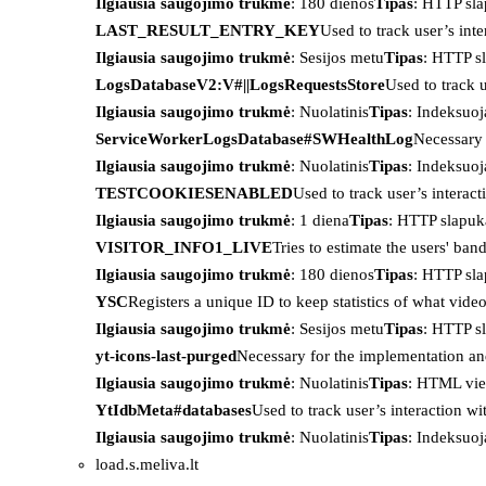
Ilgiausia saugojimo trukmė
: 180 dienos
Tipas
: HTTP sl
LAST_RESULT_ENTRY_KEY
Used to track user’s int
Ilgiausia saugojimo trukmė
: Sesijos metu
Tipas
: HTTP s
LogsDatabaseV2:V#||LogsRequestsStore
Used to track 
Ilgiausia saugojimo trukmė
: Nuolatinis
Tipas
: Indeksu
ServiceWorkerLogsDatabase#SWHealthLog
Necessary 
Ilgiausia saugojimo trukmė
: Nuolatinis
Tipas
: Indeksu
TESTCOOKIESENABLED
Used to track user’s interac
Ilgiausia saugojimo trukmė
: 1 diena
Tipas
: HTTP slapuk
VISITOR_INFO1_LIVE
Tries to estimate the users' ba
Ilgiausia saugojimo trukmė
: 180 dienos
Tipas
: HTTP sl
YSC
Registers a unique ID to keep statistics of what vid
Ilgiausia saugojimo trukmė
: Sesijos metu
Tipas
: HTTP s
yt-icons-last-purged
Necessary for the implementation an
Ilgiausia saugojimo trukmė
: Nuolatinis
Tipas
: HTML vie
YtIdbMeta#databases
Used to track user’s interaction w
Ilgiausia saugojimo trukmė
: Nuolatinis
Tipas
: Indeksu
load.s.meliva.lt