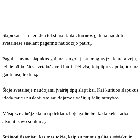
Slapukai – tai nedideli tekstiniai failai, kuriuos galima naudoti 
svetainėse siekiant pagerinti naudotojo patirtį.
Pagal įstatymą slapukus galime saugoti jūsų įrenginyje tik tuo atveju, 
jei jie būtini šios svetainės veikimui. Dėl visų kitų tipų slapukų turime 
gauti jūsų leidimą.
Šioje svetainėje naudojami įvairių tipų slapukai. Kai kuriuos slapukus 
įdeda mūsų puslapiuose naudojamos trečiųjų šalių tarnybos.
Mūsų svetainėje Slapukų deklaracijoje galite bet kada keisti arba 
atsiimti savo sutikimą.
Sužinoti išsamiau, kas mes tokie, kaip su mumis galite susisiekti ir 