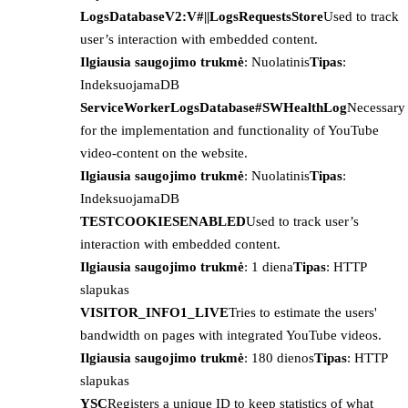
LogsDatabaseV2:V#||LogsRequestsStore
Used to track
user’s interaction with embedded content.
Ilgiausia saugojimo trukmė
: Nuolatinis
Tipas
:
IndeksuojamaDB
ServiceWorkerLogsDatabase#SWHealthLog
Necessary
for the implementation and functionality of YouTube
video-content on the website.
Ilgiausia saugojimo trukmė
: Nuolatinis
Tipas
:
IndeksuojamaDB
TESTCOOKIESENABLED
Used to track user’s
interaction with embedded content.
Ilgiausia saugojimo trukmė
: 1 diena
Tipas
: HTTP
slapukas
VISITOR_INFO1_LIVE
Tries to estimate the users'
bandwidth on pages with integrated YouTube videos.
Ilgiausia saugojimo trukmė
: 180 dienos
Tipas
: HTTP
slapukas
YSC
Registers a unique ID to keep statistics of what