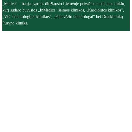
„Meliva“ – naujas vardas didžiausio Lietuvoje privačios medicinos tinklo,
kurį sudaro buvusios „InMedica“ šeimos klinikos, „Kardiolitos klinikos“,
„VIC odontologijos klinikos“, „Panevėžio odontologai“ bei Druskininkų
Pušyno klinika.