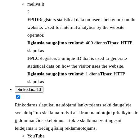
meliva.lt
2
FPID
Registers statistical data on users' behaviour on the
website. Used for internal analytics by the website
operator.
Ilgiausia saugojimo trukmė
: 400 dienos
Tipas
: HTTP
slapukas
FPLC
Registers a unique ID that is used to generate
statistical data on how the visitor uses the website.
Ilgiausia saugojimo trukmė
: 1 diena
Tipas
: HTTP
slapukas
Rinkodara
13
Rinkodaros slapukai naudojami lankytojams sekti daugelyje
svetainių Tuo siekiama rodyti atskiram naudotojui pritaikytus ir
jį dominančius skelbimus – tokie skelbimai vertingesni
leidėjams ir trečiųjų šalių reklamuotojams.
YouTube