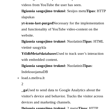
videos from YouTube the user has seen.
Ilgiausia saugojimo trukmė
: Sesijos metu
Tipas
: HTTP
slapukas
yt-icons-last-purged
Necessary for the implementation
and functionality of YouTube video-content on the
website.
Ilgiausia saugojimo trukmė
: Nuolatinis
Tipas
: HTML
vietinė saugykla
YtIdbMeta#databases
Used to track user’s interaction
with embedded content.
Ilgiausia saugojimo trukmė
: Nuolatinis
Tipas
:
IndeksuojamaDB
load.s.meliva.lt
2
_ga
Used to send data to Google Analytics about the
visitor's device and behavior. Tracks the visitor across
devices and marketing channels.
Ilgiausia saugojimo trukmė
: 2 metai
Tipas
: HTTP