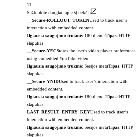
11
Sužinokite daugiau apie šį tiekėją
__Secure-ROLLOUT_TOKEN
Used to track user’s
interaction with embedded content.
Ilgiausia saugojimo trukmė
: 180 dienos
Tipas
: HTTP
slapukas
__Secure-YEC
Stores the user's video player preferences
using embedded YouTube video
Ilgiausia saugojimo trukmė
: Sesijos metu
Tipas
: HTTP
slapukas
__Secure-YNID
Used to track user’s interaction with
embedded content.
Ilgiausia saugojimo trukmė
: 180 dienos
Tipas
: HTTP
slapukas
LAST_RESULT_ENTRY_KEY
Used to track user’s
interaction with embedded content.
Ilgiausia saugojimo trukmė
: Sesijos metu
Tipas
: HTTP
slapukas