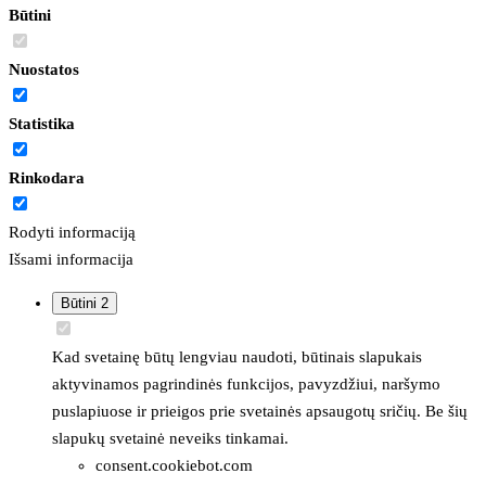
Būtini
Nuostatos
Statistika
Rinkodara
Rodyti informaciją
Išsami informacija
Būtini
2
Kad svetainę būtų lengviau naudoti, būtinais slapukais
aktyvinamos pagrindinės funkcijos, pavyzdžiui, naršymo
puslapiuose ir prieigos prie svetainės apsaugotų sričių. Be šių
slapukų svetainė neveiks tinkamai.
consent.cookiebot.com