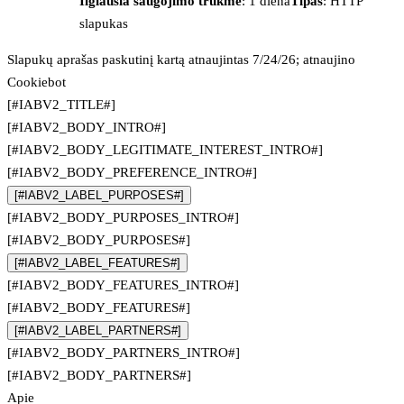
Ilgiausia saugojimo trukmė
: 1 diena
Tipas
: HTTP
slapukas
Slapukų aprašas paskutinį kartą atnaujintas 7/24/26; atnaujino
Cookiebot
[#IABV2_TITLE#]
[#IABV2_BODY_INTRO#]
[#IABV2_BODY_LEGITIMATE_INTEREST_INTRO#]
[#IABV2_BODY_PREFERENCE_INTRO#]
[#IABV2_LABEL_PURPOSES#]
[#IABV2_BODY_PURPOSES_INTRO#]
[#IABV2_BODY_PURPOSES#]
[#IABV2_LABEL_FEATURES#]
[#IABV2_BODY_FEATURES_INTRO#]
[#IABV2_BODY_FEATURES#]
[#IABV2_LABEL_PARTNERS#]
[#IABV2_BODY_PARTNERS_INTRO#]
[#IABV2_BODY_PARTNERS#]
Apie