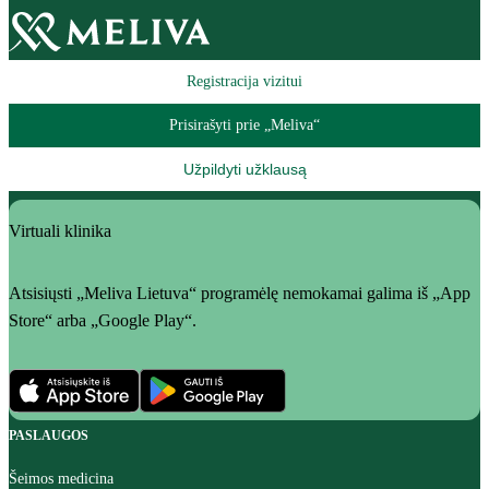
Registracija vizitui
Prisirašyti prie „Meliva“
Užpildyti užklausą
Virtuali klinika
Atsisiųsti „Meliva Lietuva“ programėlę nemokamai galima iš „App
Store“ arba „Google Play“.
PASLAUGOS
Šeimos medicina