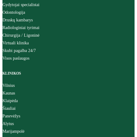
Gydytojai specialistai
Odontologija
Druskų kambarys
Radiologiniai tyrimai
Chirurgija / Ligoninė
Virtuali klinika
Skubi pagalba 24/7
Visos paslaugos
KLINIKOS
Vilnius
Kaunas
Klaipėda
Šiauliai
Panevėžys
Alytus
Marijampolė