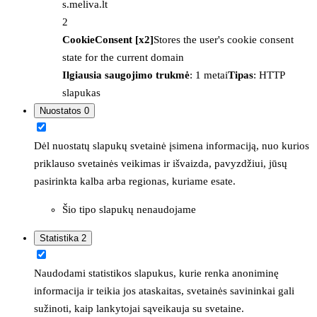
s.meliva.lt
2
CookieConsent [x2]
Stores the user's cookie consent
state for the current domain
Ilgiausia saugojimo trukmė
: 1 metai
Tipas
: HTTP
slapukas
Nuostatos
0
Dėl nuostatų slapukų svetainė įsimena informaciją, nuo kurios
priklauso svetainės veikimas ir išvaizda, pavyzdžiui, jūsų
pasirinkta kalba arba regionas, kuriame esate.
Šio tipo slapukų nenaudojame
Statistika
2
Naudodami statistikos slapukus, kurie renka anoniminę
informacija ir teikia jos ataskaitas, svetainės savininkai gali
sužinoti, kaip lankytojai sąveikauja su svetaine.