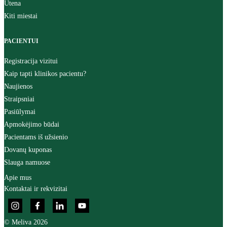
Utena
Kiti miestai
PACIENTUI
Registracija vizitui
Kaip tapti klinikos pacientu?
Naujienos
Straipsniai
Pasiūlymai
Apmokėjimo būdai
Pacientams iš užsienio
Dovanų kuponas
Slauga namuose
Apie mus
Kontaktai ir rekvizitai
© Meliva 2026