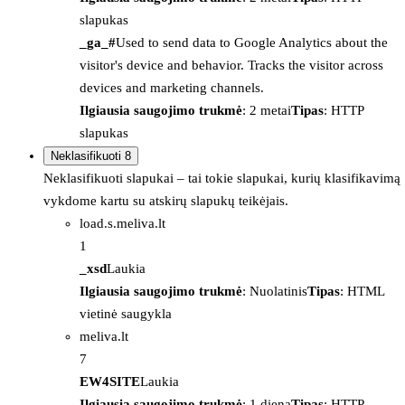
slapukas
_ga_#
Used to send data to Google Analytics about the
visitor's device and behavior. Tracks the visitor across
devices and marketing channels.
Ilgiausia saugojimo trukmė
: 2 metai
Tipas
: HTTP
slapukas
Neklasifikuoti
8
Neklasifikuoti slapukai – tai tokie slapukai, kurių klasifikavimą
vykdome kartu su atskirų slapukų teikėjais.
load.s.meliva.lt
1
_xsd
Laukia
Ilgiausia saugojimo trukmė
: Nuolatinis
Tipas
: HTML
vietinė saugykla
meliva.lt
7
EW4SITE
Laukia
Ilgiausia saugojimo trukmė
: 1 diena
Tipas
: HTTP