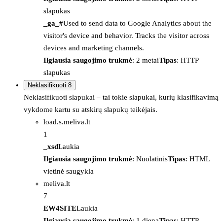
slapukas
_ga_#
Used to send data to Google Analytics about the
visitor's device and behavior. Tracks the visitor across
devices and marketing channels.
Ilgiausia saugojimo trukmė
: 2 metai
Tipas
: HTTP
slapukas
Neklasifikuoti
8
Neklasifikuoti slapukai – tai tokie slapukai, kurių klasifikavimą
vykdome kartu su atskirų slapukų teikėjais.
load.s.meliva.lt
1
_xsd
Laukia
Ilgiausia saugojimo trukmė
: Nuolatinis
Tipas
: HTML
vietinė saugykla
meliva.lt
7
EW4SITE
Laukia
Ilgiausia saugojimo trukmė
: 1 diena
Tipas
: HTTP