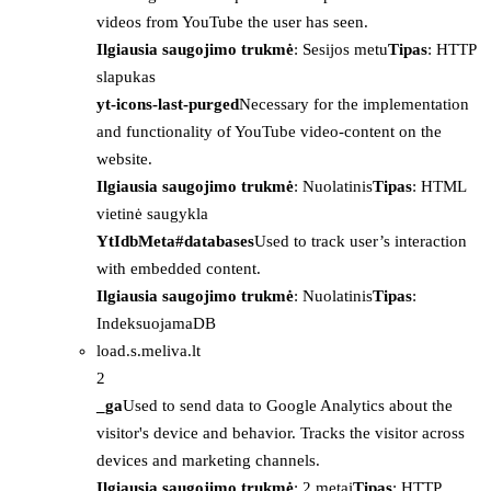
videos from YouTube the user has seen.
Ilgiausia saugojimo trukmė
: Sesijos metu
Tipas
: HTTP
slapukas
yt-icons-last-purged
Necessary for the implementation
and functionality of YouTube video-content on the
website.
Ilgiausia saugojimo trukmė
: Nuolatinis
Tipas
: HTML
vietinė saugykla
YtIdbMeta#databases
Used to track user’s interaction
with embedded content.
Ilgiausia saugojimo trukmė
: Nuolatinis
Tipas
:
IndeksuojamaDB
load.s.meliva.lt
2
_ga
Used to send data to Google Analytics about the
visitor's device and behavior. Tracks the visitor across
devices and marketing channels.
Ilgiausia saugojimo trukmė
: 2 metai
Tipas
: HTTP