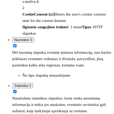
s.meliva.lt
2
CookieConsent [x2]
Stores the user's cookie consent
state for the current domain
Ilgiausia saugojimo trukmė
: 1 metai
Tipas
: HTTP
slapukas
Nuostatos
0
Dėl nuostatų slapukų svetainė įsimena informaciją, nuo kurios
priklauso svetainės veikimas ir išvaizda, pavyzdžiui, jūsų
pasirinkta kalba arba regionas, kuriame esate.
Šio tipo slapukų nenaudojame
Statistika
2
Naudodami statistikos slapukus, kurie renka anoniminę
informacija ir teikia jos ataskaitas, svetainės savininkai gali
sužinoti, kaip lankytojai sąveikauja su svetaine.