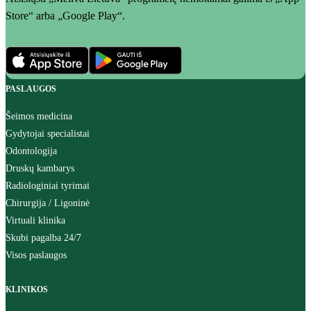
Store“ arba „Google Play“.
PASLAUGOS
Šeimos medicina
Gydytojai specialistai
Odontologija
Druskų kambarys
Radiologiniai tyrimai
Chirurgija / Ligoninė
Virtuali klinika
Skubi pagalba 24/7
Visos paslaugos
KLINIKOS