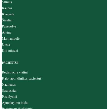
Vilnius
Kaunas
Klaipėda
Šiauliai
Panevėžys
Alytus
Marijampolė
Utena
Kiti miestai
PACIENTUI
Registracija vizitui
Kaip tapti klinikos pacientu?
Naujienos
Straipsniai
Pasiūlymai
Apmokėjimo būdai
Pacientams iš užsienio