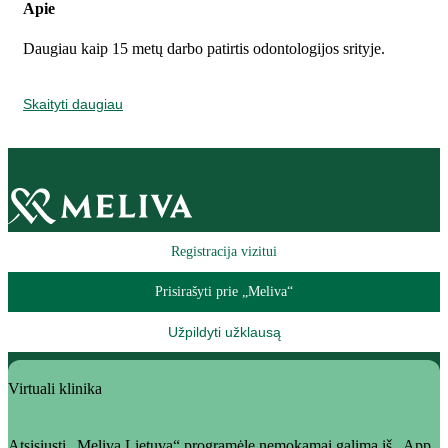
Apie
Daugiau kaip 15 metų darbo patirtis odontologijos srityje.
Skaityti daugiau
Registracija vizitui
Prisirašyti prie „Meliva“
Užpildyti užklausą
Virtuali klinika
Atsisiųsti „Meliva Lietuva“ programėlę nemokamai galima iš „App