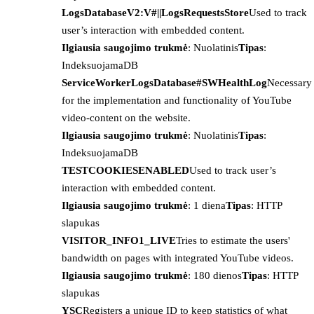
LogsDatabaseV2:V#||LogsRequestsStore
Used to track
user’s interaction with embedded content.
Ilgiausia saugojimo trukmė
: Nuolatinis
Tipas
:
IndeksuojamaDB
ServiceWorkerLogsDatabase#SWHealthLog
Necessary
for the implementation and functionality of YouTube
video-content on the website.
Ilgiausia saugojimo trukmė
: Nuolatinis
Tipas
:
IndeksuojamaDB
TESTCOOKIESENABLED
Used to track user’s
interaction with embedded content.
Ilgiausia saugojimo trukmė
: 1 diena
Tipas
: HTTP
slapukas
VISITOR_INFO1_LIVE
Tries to estimate the users'
bandwidth on pages with integrated YouTube videos.
Ilgiausia saugojimo trukmė
: 180 dienos
Tipas
: HTTP
slapukas
YSC
Registers a unique ID to keep statistics of what