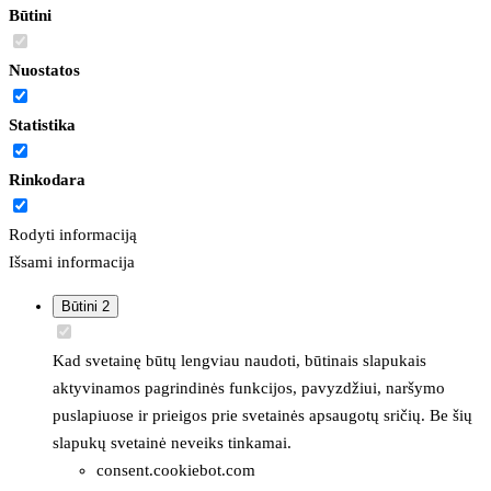
Būtini
Nuostatos
Statistika
Rinkodara
Rodyti informaciją
Išsami informacija
Būtini
2
Kad svetainę būtų lengviau naudoti, būtinais slapukais
aktyvinamos pagrindinės funkcijos, pavyzdžiui, naršymo
puslapiuose ir prieigos prie svetainės apsaugotų sričių. Be šių
slapukų svetainė neveiks tinkamai.
consent.cookiebot.com