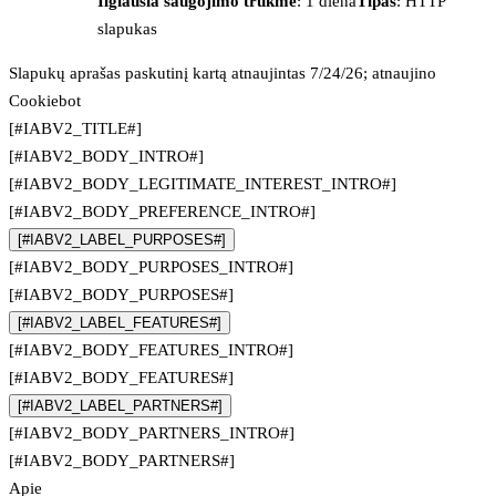
Ilgiausia saugojimo trukmė
: 1 diena
Tipas
: HTTP
slapukas
Slapukų aprašas paskutinį kartą atnaujintas 7/24/26; atnaujino
Cookiebot
[#IABV2_TITLE#]
[#IABV2_BODY_INTRO#]
[#IABV2_BODY_LEGITIMATE_INTEREST_INTRO#]
[#IABV2_BODY_PREFERENCE_INTRO#]
[#IABV2_LABEL_PURPOSES#]
[#IABV2_BODY_PURPOSES_INTRO#]
[#IABV2_BODY_PURPOSES#]
[#IABV2_LABEL_FEATURES#]
[#IABV2_BODY_FEATURES_INTRO#]
[#IABV2_BODY_FEATURES#]
[#IABV2_LABEL_PARTNERS#]
[#IABV2_BODY_PARTNERS_INTRO#]
[#IABV2_BODY_PARTNERS#]
Apie