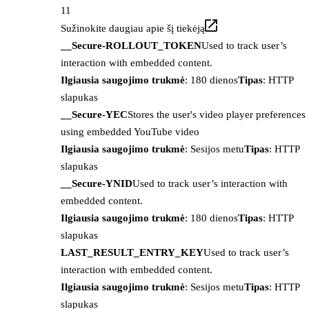
11
Sužinokite daugiau apie šį tiekėją
__Secure-ROLLOUT_TOKEN
Used to track user’s
interaction with embedded content.
Ilgiausia saugojimo trukmė
: 180 dienos
Tipas
: HTTP
slapukas
__Secure-YEC
Stores the user's video player preferences
using embedded YouTube video
Ilgiausia saugojimo trukmė
: Sesijos metu
Tipas
: HTTP
slapukas
__Secure-YNID
Used to track user’s interaction with
embedded content.
Ilgiausia saugojimo trukmė
: 180 dienos
Tipas
: HTTP
slapukas
LAST_RESULT_ENTRY_KEY
Used to track user’s
interaction with embedded content.
Ilgiausia saugojimo trukmė
: Sesijos metu
Tipas
: HTTP
slapukas