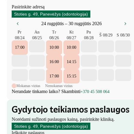
Pasirinkite adresą
Stoties g. 49, Panevėžys (odontologija)
24 rugpjūtis – 30 rugpjūtis 2026
Pr
An
Tr
Kt
Pn
Š
08/29
S
08/30
08/24
08/25
08/26
08/27
08/28
17:00
10:00
10:00
16:00
14:15
17:00
15:15
Mokamas vizitas
Nemokamas vizitas
Nerandate tinkamo laiko? Skambinti
+370 45 508 064
Gydytojo teikiamos paslaugos
Norėdami sužinoti paslaugos kainą, pasirinkite kliniką.
Stoties g. 49, Panevėžys (odontologija)
Ieškokite paslaugos