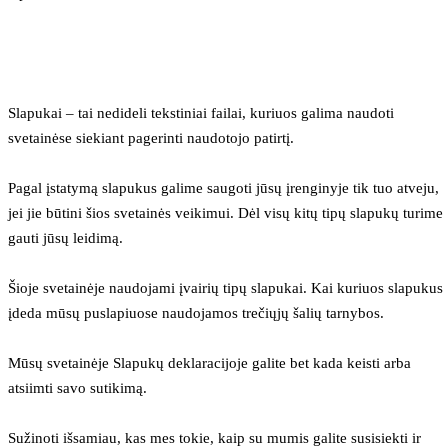
Slapukai – tai nedideli tekstiniai failai, kuriuos galima naudoti 
svetainėse siekiant pagerinti naudotojo patirtį.
Pagal įstatymą slapukus galime saugoti jūsų įrenginyje tik tuo atveju, 
jei jie būtini šios svetainės veikimui. Dėl visų kitų tipų slapukų turime 
gauti jūsų leidimą.
Šioje svetainėje naudojami įvairių tipų slapukai. Kai kuriuos slapukus 
įdeda mūsų puslapiuose naudojamos trečiųjų šalių tarnybos.
Mūsų svetainėje Slapukų deklaracijoje galite bet kada keisti arba 
atsiimti savo sutikimą.
Sužinoti išsamiau, kas mes tokie, kaip su mumis galite susisiekti ir 