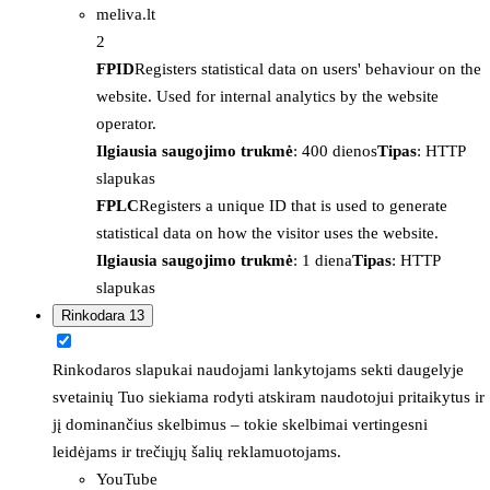
meliva.lt
2
FPID
Registers statistical data on users' behaviour on the
website. Used for internal analytics by the website
operator.
Ilgiausia saugojimo trukmė
: 400 dienos
Tipas
: HTTP
slapukas
FPLC
Registers a unique ID that is used to generate
statistical data on how the visitor uses the website.
Ilgiausia saugojimo trukmė
: 1 diena
Tipas
: HTTP
slapukas
Rinkodara
13
Rinkodaros slapukai naudojami lankytojams sekti daugelyje
svetainių Tuo siekiama rodyti atskiram naudotojui pritaikytus ir
jį dominančius skelbimus – tokie skelbimai vertingesni
leidėjams ir trečiųjų šalių reklamuotojams.
YouTube