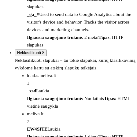
slapukas
_ga_#
Used to send data to Google Analytics about the
visitor's device and behavior. Tracks the visitor across
devices and marketing channels.
Ilgiausia saugojimo trukmė
: 2 metai
Tipas
: HTTP
slapukas
Neklasifikuoti
8
Neklasifikuoti slapukai – tai tokie slapukai, kurių klasifikavimą
vykdome kartu su atskirų slapukų teikėjais.
load.s.meliva.lt
1
_xsd
Laukia
Ilgiausia saugojimo trukmė
: Nuolatinis
Tipas
: HTML
vietinė saugykla
meliva.lt
7
EW4SITE
Laukia
Ilgiausia saugojimo trukmė
: 1 diena
Tipas
: HTTP