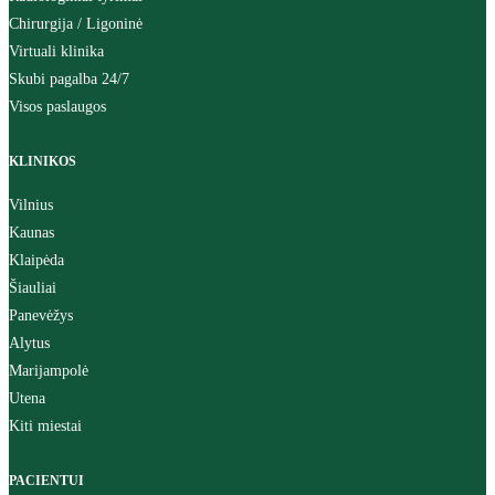
Chirurgija / Ligoninė
Virtuali klinika
Skubi pagalba 24/7
Visos paslaugos
KLINIKOS
Vilnius
Kaunas
Klaipėda
Šiauliai
Panevėžys
Alytus
Marijampolė
Utena
Kiti miestai
PACIENTUI