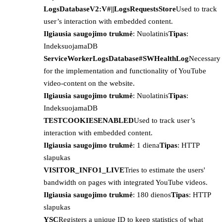
LogsDatabaseV2:V#||LogsRequestsStore
Used to track
user’s interaction with embedded content.
Ilgiausia saugojimo trukmė
: Nuolatinis
Tipas
:
IndeksuojamaDB
ServiceWorkerLogsDatabase#SWHealthLog
Necessary
for the implementation and functionality of YouTube
video-content on the website.
Ilgiausia saugojimo trukmė
: Nuolatinis
Tipas
:
IndeksuojamaDB
TESTCOOKIESENABLED
Used to track user’s
interaction with embedded content.
Ilgiausia saugojimo trukmė
: 1 diena
Tipas
: HTTP
slapukas
VISITOR_INFO1_LIVE
Tries to estimate the users'
bandwidth on pages with integrated YouTube videos.
Ilgiausia saugojimo trukmė
: 180 dienos
Tipas
: HTTP
slapukas
YSC
Registers a unique ID to keep statistics of what