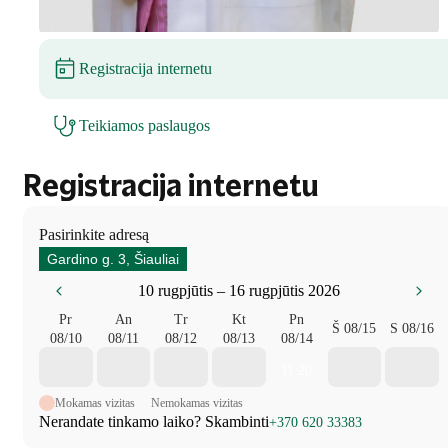
Registracija internetu
Teikiamos paslaugos
Registracija internetu
Pasirinkite adresą
Gardino g. 3, Šiauliai
10 rugpjūtis – 16 rugpjūtis 2026
Pr
An
Tr
Kt
Pn
Š
08/15
S
08/16
08/10
08/11
08/12
08/13
08/14
11:20
Mokamas vizitas
Nemokamas vizitas
Nerandate tinkamo laiko? Skambinti
+370 620 33383