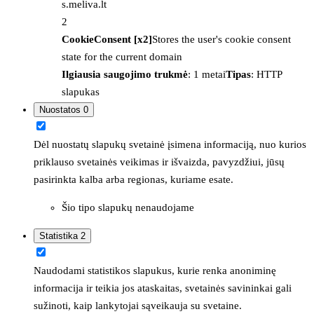
s.meliva.lt
2
CookieConsent [x2]
Stores the user's cookie consent
state for the current domain
Ilgiausia saugojimo trukmė
: 1 metai
Tipas
: HTTP
slapukas
Nuostatos
0
Dėl nuostatų slapukų svetainė įsimena informaciją, nuo kurios
priklauso svetainės veikimas ir išvaizda, pavyzdžiui, jūsų
pasirinkta kalba arba regionas, kuriame esate.
Šio tipo slapukų nenaudojame
Statistika
2
Naudodami statistikos slapukus, kurie renka anoniminę
informacija ir teikia jos ataskaitas, svetainės savininkai gali
sužinoti, kaip lankytojai sąveikauja su svetaine.