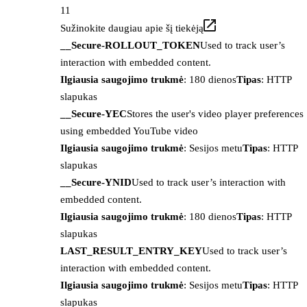
11
Sužinokite daugiau apie šį tiekėją
__Secure-ROLLOUT_TOKEN
Used to track user’s
interaction with embedded content.
Ilgiausia saugojimo trukmė
: 180 dienos
Tipas
: HTTP
slapukas
__Secure-YEC
Stores the user's video player preferences
using embedded YouTube video
Ilgiausia saugojimo trukmė
: Sesijos metu
Tipas
: HTTP
slapukas
__Secure-YNID
Used to track user’s interaction with
embedded content.
Ilgiausia saugojimo trukmė
: 180 dienos
Tipas
: HTTP
slapukas
LAST_RESULT_ENTRY_KEY
Used to track user’s
interaction with embedded content.
Ilgiausia saugojimo trukmė
: Sesijos metu
Tipas
: HTTP
slapukas