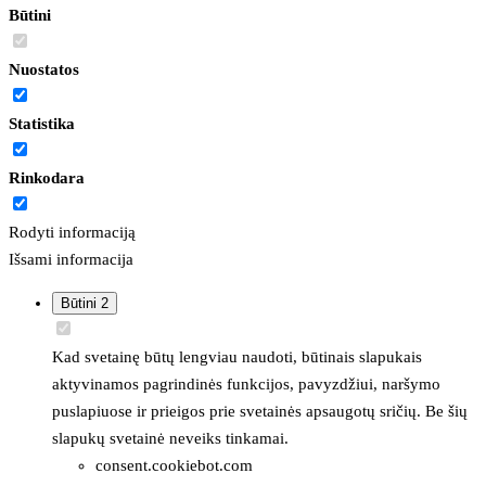
Būtini
Nuostatos
Statistika
Rinkodara
Rodyti informaciją
Išsami informacija
Būtini
2
Kad svetainę būtų lengviau naudoti, būtinais slapukais
aktyvinamos pagrindinės funkcijos, pavyzdžiui, naršymo
puslapiuose ir prieigos prie svetainės apsaugotų sričių. Be šių
slapukų svetainė neveiks tinkamai.
consent.cookiebot.com