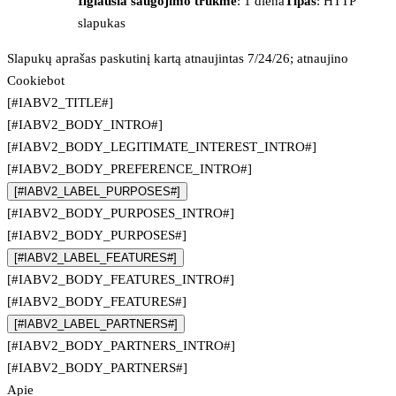
Ilgiausia saugojimo trukmė
: 1 diena
Tipas
: HTTP
slapukas
Slapukų aprašas paskutinį kartą atnaujintas 7/24/26; atnaujino
Cookiebot
[#IABV2_TITLE#]
[#IABV2_BODY_INTRO#]
[#IABV2_BODY_LEGITIMATE_INTEREST_INTRO#]
[#IABV2_BODY_PREFERENCE_INTRO#]
[#IABV2_LABEL_PURPOSES#]
[#IABV2_BODY_PURPOSES_INTRO#]
[#IABV2_BODY_PURPOSES#]
[#IABV2_LABEL_FEATURES#]
[#IABV2_BODY_FEATURES_INTRO#]
[#IABV2_BODY_FEATURES#]
[#IABV2_LABEL_PARTNERS#]
[#IABV2_BODY_PARTNERS_INTRO#]
[#IABV2_BODY_PARTNERS#]
Apie