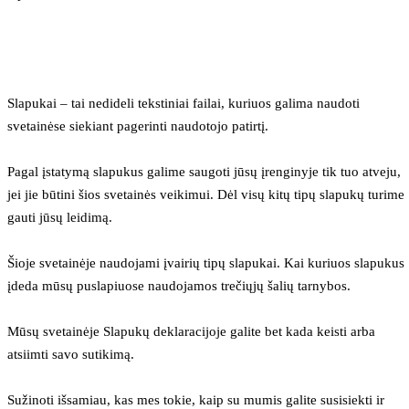
Slapukai – tai nedideli tekstiniai failai, kuriuos galima naudoti 
svetainėse siekiant pagerinti naudotojo patirtį.
Pagal įstatymą slapukus galime saugoti jūsų įrenginyje tik tuo atveju, 
jei jie būtini šios svetainės veikimui. Dėl visų kitų tipų slapukų turime 
gauti jūsų leidimą.
Šioje svetainėje naudojami įvairių tipų slapukai. Kai kuriuos slapukus 
įdeda mūsų puslapiuose naudojamos trečiųjų šalių tarnybos.
Mūsų svetainėje Slapukų deklaracijoje galite bet kada keisti arba 
atsiimti savo sutikimą.
Sužinoti išsamiau, kas mes tokie, kaip su mumis galite susisiekti ir 