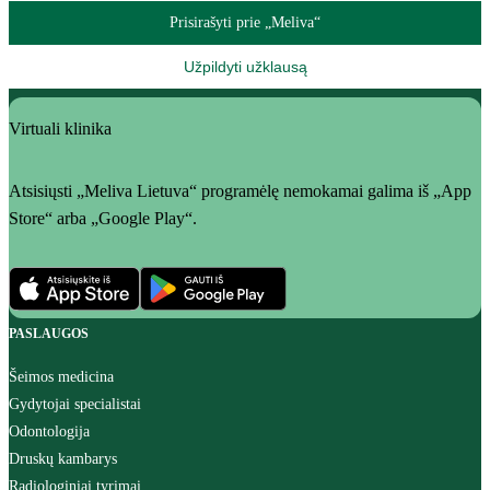
Prisirašyti prie „Meliva“
Užpildyti užklausą
Virtuali klinika
Atsisiųsti „Meliva Lietuva“ programėlę nemokamai galima iš „App
Store“ arba „Google Play“.
PASLAUGOS
Šeimos medicina
Gydytojai specialistai
Odontologija
Druskų kambarys
Radiologiniai tyrimai