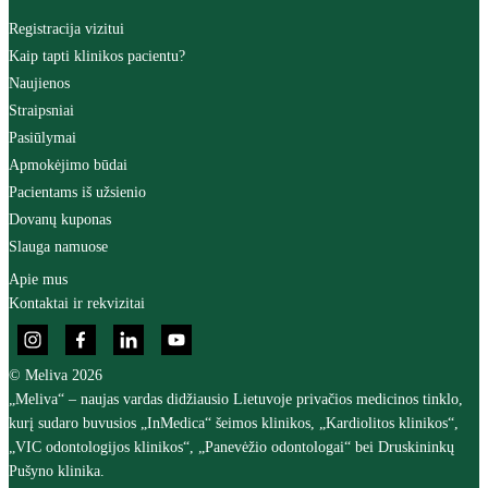
Registracija vizitui
Kaip tapti klinikos pacientu?
Naujienos
Straipsniai
Pasiūlymai
Apmokėjimo būdai
Pacientams iš užsienio
Dovanų kuponas
Slauga namuose
Apie mus
Kontaktai ir rekvizitai
© Meliva 2026
„Meliva“ – naujas vardas didžiausio Lietuvoje privačios medicinos tinklo,
kurį sudaro buvusios „InMedica“ šeimos klinikos, „Kardiolitos klinikos“,
„VIC odontologijos klinikos“, „Panevėžio odontologai“ bei Druskininkų
Pušyno klinika.