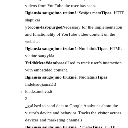
videos from YouTube the user has seen.
Ilgiausia saugojimo trukmė
: Sesijos metu
Tipas
: HTTP
slapukas
yt-icons-last-purged
Necessary for the implementation
and functionality of YouTube video-content on the
website.
Ilgiausia saugojimo trukmė
: Nuolatinis
Tipas
: HTML
vietinė saugykla
YtIdbMeta#databases
Used to track user’s interaction
with embedded content.
Ilgiausia saugojimo trukmė
: Nuolatinis
Tipas
:
IndeksuojamaDB
load.s.meliva.lt
2
_ga
Used to send data to Google Analytics about the
visitor's device and behavior. Tracks the visitor across
devices and marketing channels.
Ilgiausia saugojimo trukmė
: 2 metai
Tipas
: HTTP