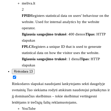
meliva.lt
2
FPID
Registers statistical data on users' behaviour on the
website. Used for internal analytics by the website
operator.
Ilgiausia saugojimo trukmė
: 400 dienos
Tipas
: HTTP
slapukas
FPLC
Registers a unique ID that is used to generate
statistical data on how the visitor uses the website.
Ilgiausia saugojimo trukmė
: 1 diena
Tipas
: HTTP
slapukas
Rinkodara
13
Rinkodaros slapukai naudojami lankytojams sekti daugelyje
svetainių Tuo siekiama rodyti atskiram naudotojui pritaikytus ir
jį dominančius skelbimus – tokie skelbimai vertingesni
leidėjams ir trečiųjų šalių reklamuotojams.
YouTube