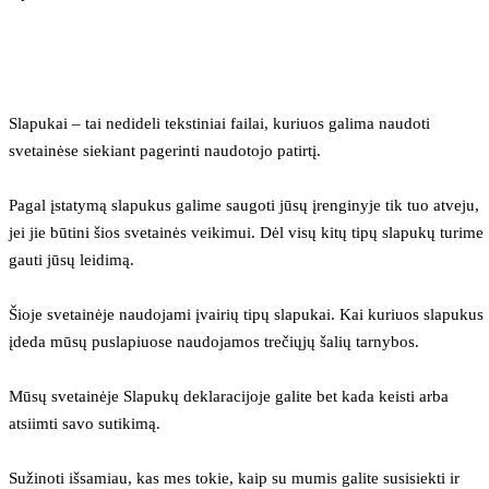
Slapukai – tai nedideli tekstiniai failai, kuriuos galima naudoti 
svetainėse siekiant pagerinti naudotojo patirtį.
Pagal įstatymą slapukus galime saugoti jūsų įrenginyje tik tuo atveju, 
jei jie būtini šios svetainės veikimui. Dėl visų kitų tipų slapukų turime 
gauti jūsų leidimą.
Šioje svetainėje naudojami įvairių tipų slapukai. Kai kuriuos slapukus 
įdeda mūsų puslapiuose naudojamos trečiųjų šalių tarnybos.
Mūsų svetainėje Slapukų deklaracijoje galite bet kada keisti arba 
atsiimti savo sutikimą.
Sužinoti išsamiau, kas mes tokie, kaip su mumis galite susisiekti ir 