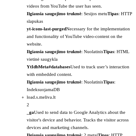
videos from YouTube the user has seen.
Ilgiausia saugojimo trukmė
: Sesijos metu
Tipas
: HTTP
slapukas
yt-icons-last-purged
Necessary for the implementation
and functionality of YouTube video-content on the
website.
Ilgiausia saugojimo trukmė
: Nuolatinis
Tipas
: HTML
vietinė saugykla
YtIdbMeta#databases
Used to track user’s interaction
with embedded content.
Ilgiausia saugojimo trukmė
: Nuolatinis
Tipas
:
IndeksuojamaDB
load.s.meliva.lt
2
_ga
Used to send data to Google Analytics about the
visitor's device and behavior. Tracks the visitor across
devices and marketing channels.
Ilgiausia saugojimo trukmė
: 2 metai
Tipas
: HTTP