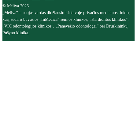
© Meliva 2026
„Meliva“ – naujas vardas didžiausio Lietuvoje privačios medicinos tinklo,
kurį sudaro buvusios „InMedica“ šeimos klinikos, „Kardiolitos klinikos“,
„VIC odontologijos klinikos“, „Panevėžio odontologai“ bei Druskininkų
Pušyno klinika.