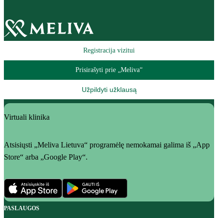
Registracija vizitui
Prisirašyti prie „Meliva“
Užpildyti užklausą
Virtuali klinika
Atsisiųsti „Meliva Lietuva“ programėlę nemokamai galima iš „App
Store“ arba „Google Play“.
PASLAUGOS