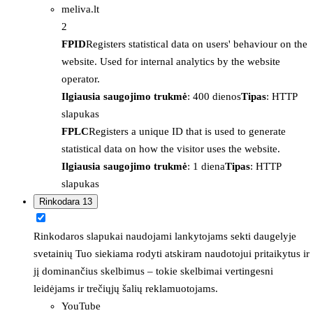
meliva.lt
2
FPID
Registers statistical data on users' behaviour on the
website. Used for internal analytics by the website
operator.
Ilgiausia saugojimo trukmė
: 400 dienos
Tipas
: HTTP
slapukas
FPLC
Registers a unique ID that is used to generate
statistical data on how the visitor uses the website.
Ilgiausia saugojimo trukmė
: 1 diena
Tipas
: HTTP
slapukas
Rinkodara
13
Rinkodaros slapukai naudojami lankytojams sekti daugelyje
svetainių Tuo siekiama rodyti atskiram naudotojui pritaikytus ir
jį dominančius skelbimus – tokie skelbimai vertingesni
leidėjams ir trečiųjų šalių reklamuotojams.
YouTube