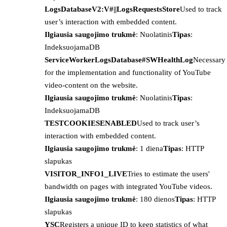
LogsDatabaseV2:V#||LogsRequestsStore
Used to track
user’s interaction with embedded content.
Ilgiausia saugojimo trukmė
: Nuolatinis
Tipas
:
IndeksuojamaDB
ServiceWorkerLogsDatabase#SWHealthLog
Necessary
for the implementation and functionality of YouTube
video-content on the website.
Ilgiausia saugojimo trukmė
: Nuolatinis
Tipas
:
IndeksuojamaDB
TESTCOOKIESENABLED
Used to track user’s
interaction with embedded content.
Ilgiausia saugojimo trukmė
: 1 diena
Tipas
: HTTP
slapukas
VISITOR_INFO1_LIVE
Tries to estimate the users'
bandwidth on pages with integrated YouTube videos.
Ilgiausia saugojimo trukmė
: 180 dienos
Tipas
: HTTP
slapukas
YSC
Registers a unique ID to keep statistics of what