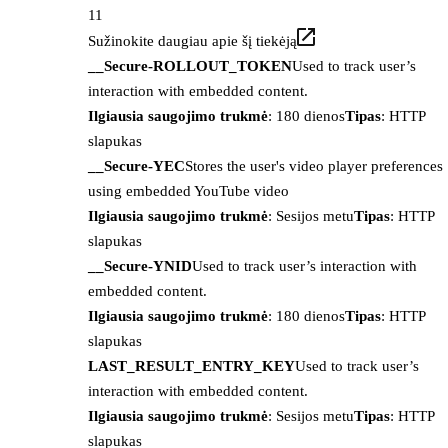
11
Sužinokite daugiau apie šį tiekėją
__Secure-ROLLOUT_TOKEN
Used to track user’s
interaction with embedded content.
Ilgiausia saugojimo trukmė
: 180 dienos
Tipas
: HTTP
slapukas
__Secure-YEC
Stores the user's video player preferences
using embedded YouTube video
Ilgiausia saugojimo trukmė
: Sesijos metu
Tipas
: HTTP
slapukas
__Secure-YNID
Used to track user’s interaction with
embedded content.
Ilgiausia saugojimo trukmė
: 180 dienos
Tipas
: HTTP
slapukas
LAST_RESULT_ENTRY_KEY
Used to track user’s
interaction with embedded content.
Ilgiausia saugojimo trukmė
: Sesijos metu
Tipas
: HTTP
slapukas