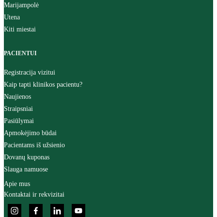
Marijampolė
Utena
Kiti miestai
PACIENTUI
Registracija vizitui
Kaip tapti klinikos pacientu?
Naujienos
Straipsniai
Pasiūlymai
Apmokėjimo būdai
Pacientams iš užsienio
Dovanų kuponas
Slauga namuose
Apie mus
Kontaktai ir rekvizitai