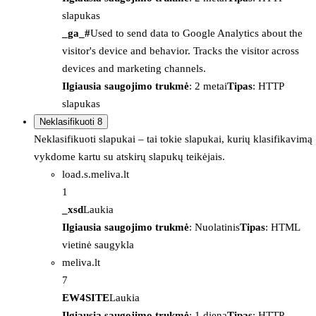
slapukas
_ga_#
Used to send data to Google Analytics about the
visitor's device and behavior. Tracks the visitor across
devices and marketing channels.
Ilgiausia saugojimo trukmė
: 2 metai
Tipas
: HTTP
slapukas
Neklasifikuoti
8
Neklasifikuoti slapukai – tai tokie slapukai, kurių klasifikavimą
vykdome kartu su atskirų slapukų teikėjais.
load.s.meliva.lt
1
_xsd
Laukia
Ilgiausia saugojimo trukmė
: Nuolatinis
Tipas
: HTML
vietinė saugykla
meliva.lt
7
EW4SITE
Laukia
Ilgiausia saugojimo trukmė
: 1 diena
Tipas
: HTTP