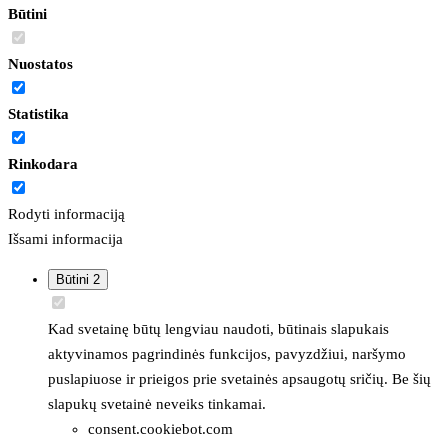
Būtini
Nuostatos
Statistika
Rinkodara
Rodyti informaciją
Išsami informacija
Būtini
2
Kad svetainę būtų lengviau naudoti, būtinais slapukais
aktyvinamos pagrindinės funkcijos, pavyzdžiui, naršymo
puslapiuose ir prieigos prie svetainės apsaugotų sričių. Be šių
slapukų svetainė neveiks tinkamai.
consent.cookiebot.com