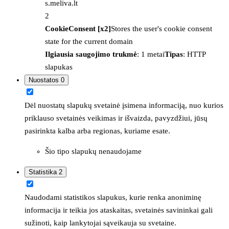
s.meliva.lt
2
CookieConsent [x2]
Stores the user's cookie consent
state for the current domain
Ilgiausia saugojimo trukmė
: 1 metai
Tipas
: HTTP
slapukas
Nuostatos
0
Dėl nuostatų slapukų svetainė įsimena informaciją, nuo kurios
priklauso svetainės veikimas ir išvaizda, pavyzdžiui, jūsų
pasirinkta kalba arba regionas, kuriame esate.
Šio tipo slapukų nenaudojame
Statistika
2
Naudodami statistikos slapukus, kurie renka anoniminę
informacija ir teikia jos ataskaitas, svetainės savininkai gali
sužinoti, kaip lankytojai sąveikauja su svetaine.