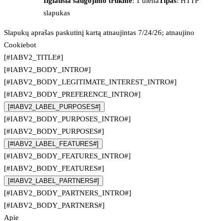
Ilgiausia saugojimo trukmė
: 1 diena
Tipas
: HTTP
slapukas
Slapukų aprašas paskutinį kartą atnaujintas 7/24/26; atnaujino
Cookiebot
[#IABV2_TITLE#]
[#IABV2_BODY_INTRO#]
[#IABV2_BODY_LEGITIMATE_INTEREST_INTRO#]
[#IABV2_BODY_PREFERENCE_INTRO#]
[#IABV2_LABEL_PURPOSES#]
[#IABV2_BODY_PURPOSES_INTRO#]
[#IABV2_BODY_PURPOSES#]
[#IABV2_LABEL_FEATURES#]
[#IABV2_BODY_FEATURES_INTRO#]
[#IABV2_BODY_FEATURES#]
[#IABV2_LABEL_PARTNERS#]
[#IABV2_BODY_PARTNERS_INTRO#]
[#IABV2_BODY_PARTNERS#]
Apie