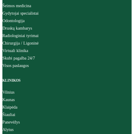
Šeimos medicina
Gydytojai specialistai
Odontologija
Druskų kambarys
Radiologiniai tyrimai
Chirurgija / Ligoninė
Virtuali klinika
Skubi pagalba 24/7
Visos paslaugos
KLINIKOS
Vilnius
Kaunas
Klaipėda
Šiauliai
Panevėžys
Alytus