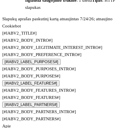
Ilgiausia saugojimo trukmė
: 1 diena
Tipas
: HTTP
slapukas
Slapukų aprašas paskutinį kartą atnaujintas 7/24/26; atnaujino
Cookiebot
[#IABV2_TITLE#]
[#IABV2_BODY_INTRO#]
[#IABV2_BODY_LEGITIMATE_INTEREST_INTRO#]
[#IABV2_BODY_PREFERENCE_INTRO#]
[#IABV2_LABEL_PURPOSES#]
[#IABV2_BODY_PURPOSES_INTRO#]
[#IABV2_BODY_PURPOSES#]
[#IABV2_LABEL_FEATURES#]
[#IABV2_BODY_FEATURES_INTRO#]
[#IABV2_BODY_FEATURES#]
[#IABV2_LABEL_PARTNERS#]
[#IABV2_BODY_PARTNERS_INTRO#]
[#IABV2_BODY_PARTNERS#]
Apie