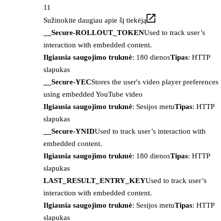
11
Sužinokite daugiau apie šį tiekėją
__Secure-ROLLOUT_TOKEN
Used to track user’s
interaction with embedded content.
Ilgiausia saugojimo trukmė
: 180 dienos
Tipas
: HTTP
slapukas
__Secure-YEC
Stores the user's video player preferences
using embedded YouTube video
Ilgiausia saugojimo trukmė
: Sesijos metu
Tipas
: HTTP
slapukas
__Secure-YNID
Used to track user’s interaction with
embedded content.
Ilgiausia saugojimo trukmė
: 180 dienos
Tipas
: HTTP
slapukas
LAST_RESULT_ENTRY_KEY
Used to track user’s
interaction with embedded content.
Ilgiausia saugojimo trukmė
: Sesijos metu
Tipas
: HTTP
slapukas