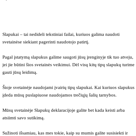
Slapukai – tai nedideli tekstiniai failai, kuriuos galima naudoti 
svetainėse siekiant pagerinti naudotojo patirtį.
Pagal įstatymą slapukus galime saugoti jūsų įrenginyje tik tuo atveju, 
jei jie būtini šios svetainės veikimui. Dėl visų kitų tipų slapukų turime 
gauti jūsų leidimą.
Šioje svetainėje naudojami įvairių tipų slapukai. Kai kuriuos slapukus 
įdeda mūsų puslapiuose naudojamos trečiųjų šalių tarnybos.
Mūsų svetainėje Slapukų deklaracijoje galite bet kada keisti arba 
atsiimti savo sutikimą.
Sužinoti išsamiau, kas mes tokie, kaip su mumis galite susisiekti ir 