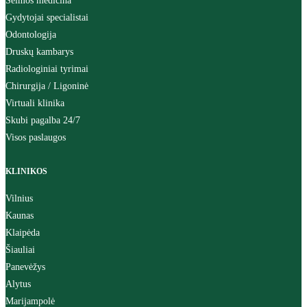
Šeimos medicina
Gydytojai specialistai
Odontologija
Druskų kambarys
Radiologiniai tyrimai
Chirurgija / Ligoninė
Virtuali klinika
Skubi pagalba 24/7
Visos paslaugos
KLINIKOS
Vilnius
Kaunas
Klaipėda
Šiauliai
Panevėžys
Alytus
Marijampolė