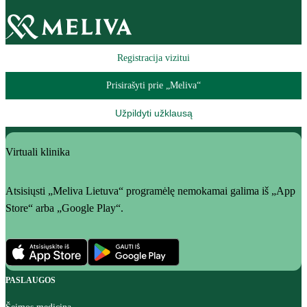
Registracija vizitui
Prisirašyti prie „Meliva“
Užpildyti užklausą
Virtuali klinika
Atsisiųsti „Meliva Lietuva“ programėlę nemokamai galima iš „App
Store“ arba „Google Play“.
PASLAUGOS