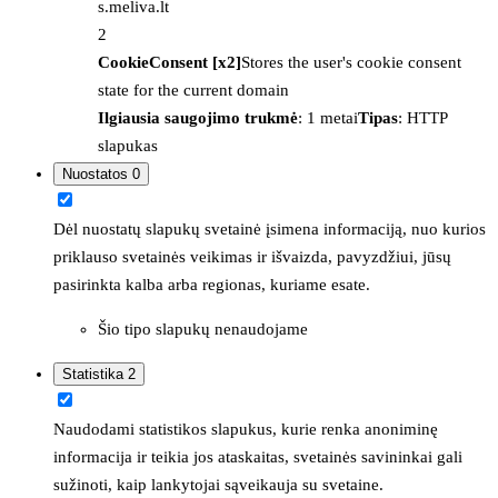
s.meliva.lt
2
CookieConsent [x2]
Stores the user's cookie consent
state for the current domain
Ilgiausia saugojimo trukmė
: 1 metai
Tipas
: HTTP
slapukas
Nuostatos
0
Dėl nuostatų slapukų svetainė įsimena informaciją, nuo kurios
priklauso svetainės veikimas ir išvaizda, pavyzdžiui, jūsų
pasirinkta kalba arba regionas, kuriame esate.
Šio tipo slapukų nenaudojame
Statistika
2
Naudodami statistikos slapukus, kurie renka anoniminę
informacija ir teikia jos ataskaitas, svetainės savininkai gali
sužinoti, kaip lankytojai sąveikauja su svetaine.