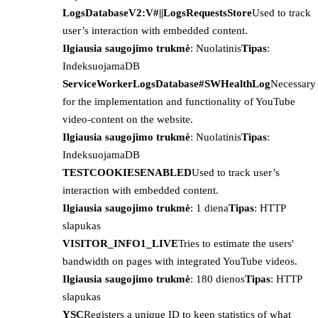
LogsDatabaseV2:V#||LogsRequestsStore
Used to track
user’s interaction with embedded content.
Ilgiausia saugojimo trukmė
: Nuolatinis
Tipas
:
IndeksuojamaDB
ServiceWorkerLogsDatabase#SWHealthLog
Necessary
for the implementation and functionality of YouTube
video-content on the website.
Ilgiausia saugojimo trukmė
: Nuolatinis
Tipas
:
IndeksuojamaDB
TESTCOOKIESENABLED
Used to track user’s
interaction with embedded content.
Ilgiausia saugojimo trukmė
: 1 diena
Tipas
: HTTP
slapukas
VISITOR_INFO1_LIVE
Tries to estimate the users'
bandwidth on pages with integrated YouTube videos.
Ilgiausia saugojimo trukmė
: 180 dienos
Tipas
: HTTP
slapukas
YSC
Registers a unique ID to keep statistics of what