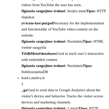
videos from YouTube the user has seen.
Ilgiausia saugojimo trukmė
: Sesijos metu
Tipas
: HTTP
slapukas
yt-icons-last-purged
Necessary for the implementation
and functionality of YouTube video-content on the
website.
Ilgiausia saugojimo trukmė
: Nuolatinis
Tipas
: HTML
vietinė saugykla
YtIdbMeta#databases
Used to track user’s interaction
with embedded content.
Ilgiausia saugojimo trukmė
: Nuolatinis
Tipas
:
IndeksuojamaDB
load.s.meliva.lt
2
_ga
Used to send data to Google Analytics about the
visitor's device and behavior. Tracks the visitor across
devices and marketing channels.
Ilgiausia saugojimo trukmė
: 2 metai
Tipas
: HTTP