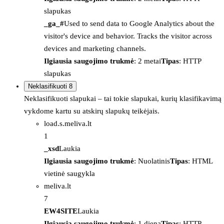
slapukas
_ga_#
Used to send data to Google Analytics about the
visitor's device and behavior. Tracks the visitor across
devices and marketing channels.
Ilgiausia saugojimo trukmė
: 2 metai
Tipas
: HTTP
slapukas
Neklasifikuoti
8
Neklasifikuoti slapukai – tai tokie slapukai, kurių klasifikavimą
vykdome kartu su atskirų slapukų teikėjais.
load.s.meliva.lt
1
_xsd
Laukia
Ilgiausia saugojimo trukmė
: Nuolatinis
Tipas
: HTML
vietinė saugykla
meliva.lt
7
EW4SITE
Laukia
Ilgiausia saugojimo trukmė
: 1 diena
Tipas
: HTTP