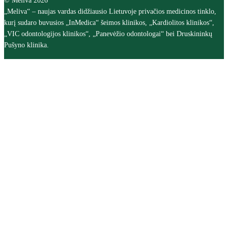
© Meliva 2026
„Meliva“ – naujas vardas didžiausio Lietuvoje privačios medicinos tinklo,
kurį sudaro buvusios „InMedica“ šeimos klinikos, „Kardiolitos klinikos“,
„VIC odontologijos klinikos“, „Panevėžio odontologai“ bei Druskininkų
Pušyno klinika.