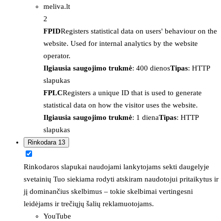
meliva.lt
2
FPID
Registers statistical data on users' behaviour on the
website. Used for internal analytics by the website
operator.
Ilgiausia saugojimo trukmė
: 400 dienos
Tipas
: HTTP
slapukas
FPLC
Registers a unique ID that is used to generate
statistical data on how the visitor uses the website.
Ilgiausia saugojimo trukmė
: 1 diena
Tipas
: HTTP
slapukas
Rinkodara
13
Rinkodaros slapukai naudojami lankytojams sekti daugelyje
svetainių Tuo siekiama rodyti atskiram naudotojui pritaikytus ir
jį dominančius skelbimus – tokie skelbimai vertingesni
leidėjams ir trečiųjų šalių reklamuotojams.
YouTube