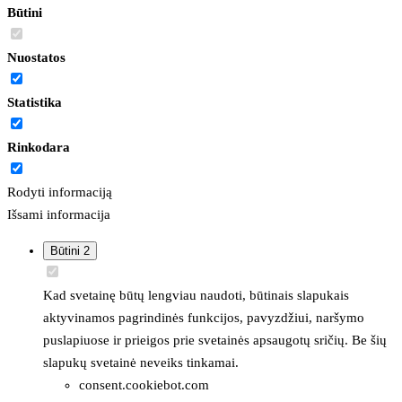
Būtini
Nuostatos
Statistika
Rinkodara
Rodyti informaciją
Išsami informacija
Būtini
2
Kad svetainę būtų lengviau naudoti, būtinais slapukais
aktyvinamos pagrindinės funkcijos, pavyzdžiui, naršymo
puslapiuose ir prieigos prie svetainės apsaugotų sričių. Be šių
slapukų svetainė neveiks tinkamai.
consent.cookiebot.com