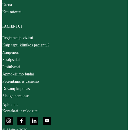
Utena
Kiti miestai
PACIENTUI
Registracija vizitui
Kaip tapti klinikos pacientu?
Naujienos
Straipsniai
Pasiūlymai
Apmokėjimo būdai
Pacientams iš užsienio
Dovanų kuponas
Slauga namuose
Apie mus
Kontaktai ir rekvizitai