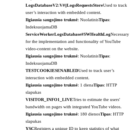
LogsDatabaseV2:V#||LogsRequestsStore
Used to track
user’s interaction with embedded content.
Ilgiausia saugojimo trukmė
: Nuolatinis
Tipas
:
IndeksuojamaDB
ServiceWorkerLogsDatabase#SWHealthLog
Necessary
for the implementation and functionality of YouTube
video-content on the website.
Ilgiausia saugojimo trukmė
: Nuolatinis
Tipas
:
IndeksuojamaDB
TESTCOOKIESENABLED
Used to track user’s
interaction with embedded content.
Ilgiausia saugojimo trukmė
: 1 diena
Tipas
: HTTP
slapukas
VISITOR_INFO1_LIVE
Tries to estimate the users'
bandwidth on pages with integrated YouTube videos.
Ilgiausia saugojimo trukmė
: 180 dienos
Tipas
: HTTP
slapukas
YSC
Registers a unique ID to keep statistics of what