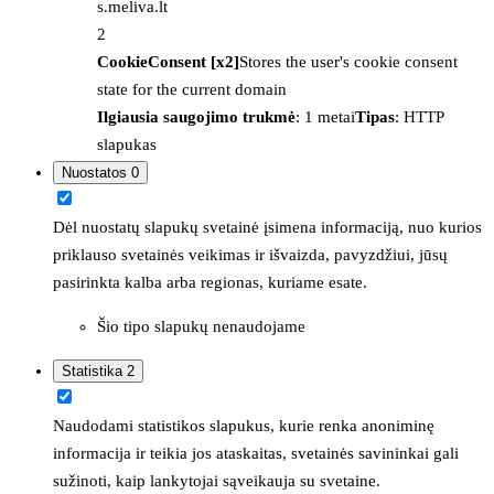
s.meliva.lt
2
CookieConsent [x2]
Stores the user's cookie consent
state for the current domain
Ilgiausia saugojimo trukmė
: 1 metai
Tipas
: HTTP
slapukas
Nuostatos
0
Dėl nuostatų slapukų svetainė įsimena informaciją, nuo kurios
priklauso svetainės veikimas ir išvaizda, pavyzdžiui, jūsų
pasirinkta kalba arba regionas, kuriame esate.
Šio tipo slapukų nenaudojame
Statistika
2
Naudodami statistikos slapukus, kurie renka anoniminę
informacija ir teikia jos ataskaitas, svetainės savininkai gali
sužinoti, kaip lankytojai sąveikauja su svetaine.