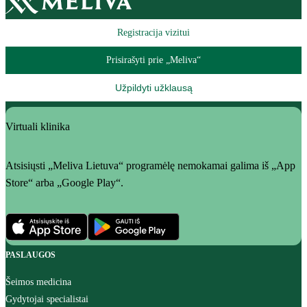
Registracija vizitui
Prisirašyti prie „Meliva“
Užpildyti užklausą
Virtuali klinika
Atsisiųsti „Meliva Lietuva“ programėlę nemokamai galima iš „App
Store“ arba „Google Play“.
PASLAUGOS
Šeimos medicina
Gydytojai specialistai