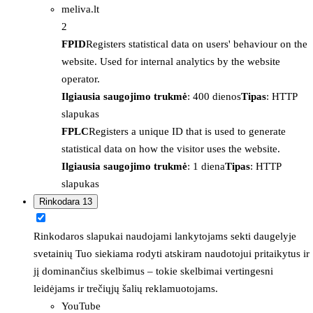
meliva.lt
2
FPID
Registers statistical data on users' behaviour on the
website. Used for internal analytics by the website
operator.
Ilgiausia saugojimo trukmė
: 400 dienos
Tipas
: HTTP
slapukas
FPLC
Registers a unique ID that is used to generate
statistical data on how the visitor uses the website.
Ilgiausia saugojimo trukmė
: 1 diena
Tipas
: HTTP
slapukas
Rinkodara
13
Rinkodaros slapukai naudojami lankytojams sekti daugelyje
svetainių Tuo siekiama rodyti atskiram naudotojui pritaikytus ir
jį dominančius skelbimus – tokie skelbimai vertingesni
leidėjams ir trečiųjų šalių reklamuotojams.
YouTube