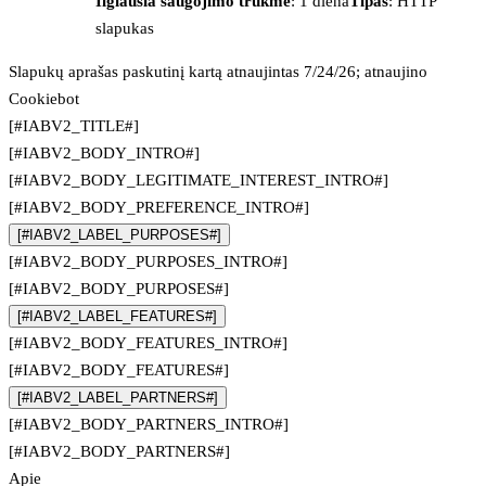
Ilgiausia saugojimo trukmė
: 1 diena
Tipas
: HTTP
slapukas
Slapukų aprašas paskutinį kartą atnaujintas 7/24/26; atnaujino
Cookiebot
[#IABV2_TITLE#]
[#IABV2_BODY_INTRO#]
[#IABV2_BODY_LEGITIMATE_INTEREST_INTRO#]
[#IABV2_BODY_PREFERENCE_INTRO#]
[#IABV2_LABEL_PURPOSES#]
[#IABV2_BODY_PURPOSES_INTRO#]
[#IABV2_BODY_PURPOSES#]
[#IABV2_LABEL_FEATURES#]
[#IABV2_BODY_FEATURES_INTRO#]
[#IABV2_BODY_FEATURES#]
[#IABV2_LABEL_PARTNERS#]
[#IABV2_BODY_PARTNERS_INTRO#]
[#IABV2_BODY_PARTNERS#]
Apie