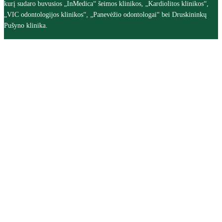
kurį sudaro buvusios „InMedica“ šeimos klinikos, „Kardiolitos klinikos“,
„VIC odontologijos klinikos“, „Panevėžio odontologai“ bei Druskininkų
Pušyno klinika.