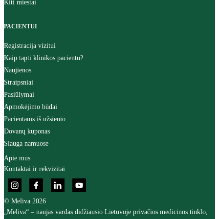
Kiti miestai
PACIENTUI
Registracija vizitui
Kaip tapti klinikos pacientu?
Naujienos
Straipsniai
Pasiūlymai
Apmokėjimo būdai
Pacientams iš užsienio
Dovanų kuponas
Slauga namuose
Apie mus
Kontaktai ir rekvizitai
© Meliva 2026
„Meliva“ – naujas vardas didžiausio Lietuvoje privačios medicinos tinklo,