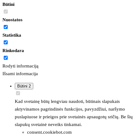
Būtini
Nuostatos
Statistika
Rinkodara
Rodyti informaciją
Išsami informacija
Būtini
2
Kad svetainę būtų lengviau naudoti, būtinais slapukais
aktyvinamos pagrindinės funkcijos, pavyzdžiui, naršymo
puslapiuose ir prieigos prie svetainės apsaugotų sričių. Be šių
slapukų svetainė neveiks tinkamai.
consent.cookiebot.com