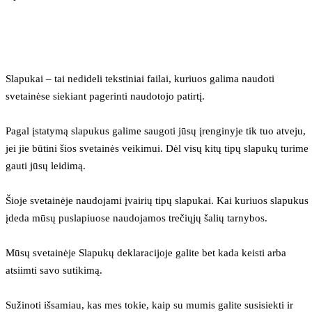
Slapukai – tai nedideli tekstiniai failai, kuriuos galima naudoti 
svetainėse siekiant pagerinti naudotojo patirtį.
Pagal įstatymą slapukus galime saugoti jūsų įrenginyje tik tuo atveju, 
jei jie būtini šios svetainės veikimui. Dėl visų kitų tipų slapukų turime 
gauti jūsų leidimą.
Šioje svetainėje naudojami įvairių tipų slapukai. Kai kuriuos slapukus 
įdeda mūsų puslapiuose naudojamos trečiųjų šalių tarnybos.
Mūsų svetainėje Slapukų deklaracijoje galite bet kada keisti arba 
atsiimti savo sutikimą.
Sužinoti išsamiau, kas mes tokie, kaip su mumis galite susisiekti ir 