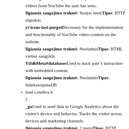
videos from YouTube the user has seen.
Ilgiausia saugojimo trukmė
: Sesijos metu
Tipas
: HTTP
slapukas
yt-icons-last-purged
Necessary for the implementation
and functionality of YouTube video-content on the
website.
Ilgiausia saugojimo trukmė
: Nuolatinis
Tipas
: HTML
vietinė saugykla
YtIdbMeta#databases
Used to track user’s interaction
with embedded content.
Ilgiausia saugojimo trukmė
: Nuolatinis
Tipas
:
IndeksuojamaDB
load.s.meliva.lt
2
_ga
Used to send data to Google Analytics about the
visitor's device and behavior. Tracks the visitor across
devices and marketing channels.
Ilgiausia saugojimo trukmė
: 2 metai
Tipas
: HTTP