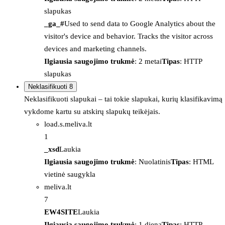
slapukas
_ga_#
Used to send data to Google Analytics about the
visitor's device and behavior. Tracks the visitor across
devices and marketing channels.
Ilgiausia saugojimo trukmė
: 2 metai
Tipas
: HTTP
slapukas
Neklasifikuoti
8
Neklasifikuoti slapukai – tai tokie slapukai, kurių klasifikavimą
vykdome kartu su atskirų slapukų teikėjais.
load.s.meliva.lt
1
_xsd
Laukia
Ilgiausia saugojimo trukmė
: Nuolatinis
Tipas
: HTML
vietinė saugykla
meliva.lt
7
EW4SITE
Laukia
Ilgiausia saugojimo trukmė
: 1 diena
Tipas
: HTTP