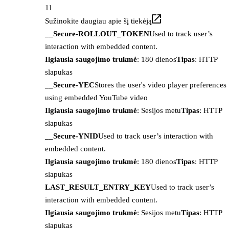
11
Sužinokite daugiau apie šį tiekėją
__Secure-ROLLOUT_TOKEN
Used to track user’s
interaction with embedded content.
Ilgiausia saugojimo trukmė
: 180 dienos
Tipas
: HTTP
slapukas
__Secure-YEC
Stores the user's video player preferences
using embedded YouTube video
Ilgiausia saugojimo trukmė
: Sesijos metu
Tipas
: HTTP
slapukas
__Secure-YNID
Used to track user’s interaction with
embedded content.
Ilgiausia saugojimo trukmė
: 180 dienos
Tipas
: HTTP
slapukas
LAST_RESULT_ENTRY_KEY
Used to track user’s
interaction with embedded content.
Ilgiausia saugojimo trukmė
: Sesijos metu
Tipas
: HTTP
slapukas