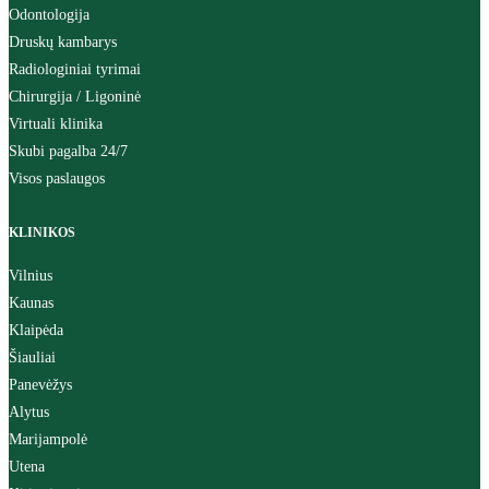
Odontologija
Druskų kambarys
Radiologiniai tyrimai
Chirurgija / Ligoninė
Virtuali klinika
Skubi pagalba 24/7
Visos paslaugos
KLINIKOS
Vilnius
Kaunas
Klaipėda
Šiauliai
Panevėžys
Alytus
Marijampolė
Utena