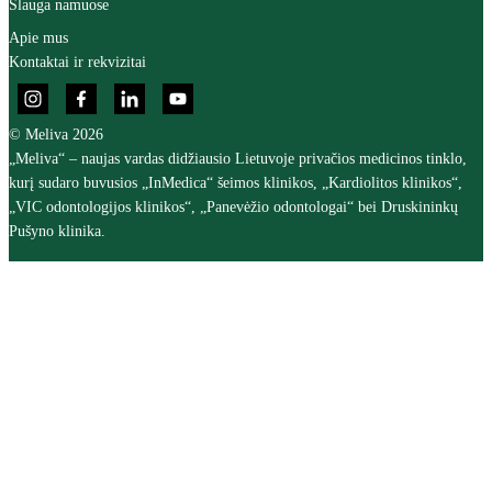
Slauga namuose
Apie mus
Kontaktai ir rekvizitai
© Meliva 2026
„Meliva“ – naujas vardas didžiausio Lietuvoje privačios medicinos tinklo,
kurį sudaro buvusios „InMedica“ šeimos klinikos, „Kardiolitos klinikos“,
„VIC odontologijos klinikos“, „Panevėžio odontologai“ bei Druskininkų
Pušyno klinika.