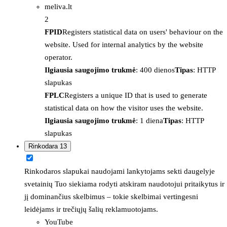
meliva.lt
2
FPID
Registers statistical data on users' behaviour on the
website. Used for internal analytics by the website
operator.
Ilgiausia saugojimo trukmė
: 400 dienos
Tipas
: HTTP
slapukas
FPLC
Registers a unique ID that is used to generate
statistical data on how the visitor uses the website.
Ilgiausia saugojimo trukmė
: 1 diena
Tipas
: HTTP
slapukas
Rinkodara
13
Rinkodaros slapukai naudojami lankytojams sekti daugelyje
svetainių Tuo siekiama rodyti atskiram naudotojui pritaikytus ir
jį dominančius skelbimus – tokie skelbimai vertingesni
leidėjams ir trečiųjų šalių reklamuotojams.
YouTube