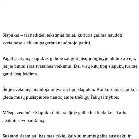
Slapukai – tai nedideli tekstiniai failai, kuriuos galima naudoti 
svetainėse siekiant pagerinti naudotojo patirtį.
Pagal įstatymą slapukus galime saugoti jūsų įrenginyje tik tuo atveju, 
jei jie būtini šios svetainės veikimui. Dėl visų kitų tipų slapukų turime 
gauti jūsų leidimą.
Šioje svetainėje naudojami įvairių tipų slapukai. Kai kuriuos slapukus 
įdeda mūsų puslapiuose naudojamos trečiųjų šalių tarnybos.
Mūsų svetainėje Slapukų deklaracijoje galite bet kada keisti arba 
atsiimti savo sutikimą.
Sužinoti išsamiau, kas mes tokie, kaip su mumis galite susisiekti ir 