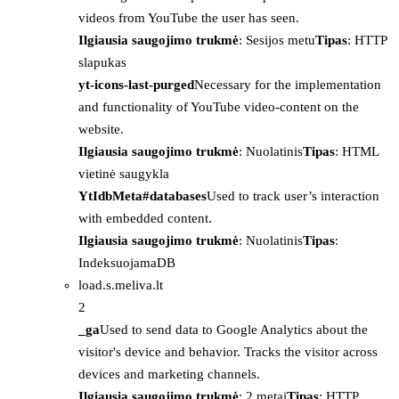
videos from YouTube the user has seen.
Ilgiausia saugojimo trukmė
: Sesijos metu
Tipas
: HTTP
slapukas
yt-icons-last-purged
Necessary for the implementation
and functionality of YouTube video-content on the
website.
Ilgiausia saugojimo trukmė
: Nuolatinis
Tipas
: HTML
vietinė saugykla
YtIdbMeta#databases
Used to track user’s interaction
with embedded content.
Ilgiausia saugojimo trukmė
: Nuolatinis
Tipas
:
IndeksuojamaDB
load.s.meliva.lt
2
_ga
Used to send data to Google Analytics about the
visitor's device and behavior. Tracks the visitor across
devices and marketing channels.
Ilgiausia saugojimo trukmė
: 2 metai
Tipas
: HTTP