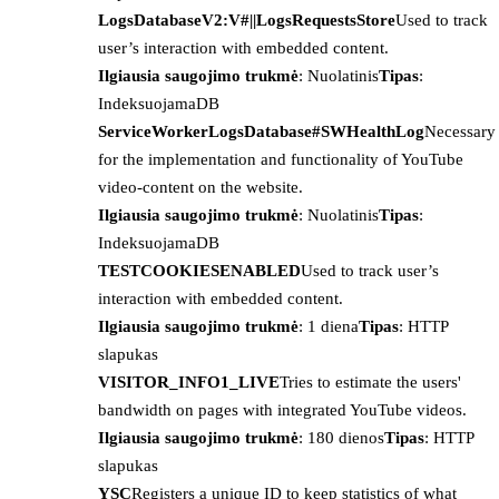
LogsDatabaseV2:V#||LogsRequestsStore
Used to track
user’s interaction with embedded content.
Ilgiausia saugojimo trukmė
: Nuolatinis
Tipas
:
IndeksuojamaDB
ServiceWorkerLogsDatabase#SWHealthLog
Necessary
for the implementation and functionality of YouTube
video-content on the website.
Ilgiausia saugojimo trukmė
: Nuolatinis
Tipas
:
IndeksuojamaDB
TESTCOOKIESENABLED
Used to track user’s
interaction with embedded content.
Ilgiausia saugojimo trukmė
: 1 diena
Tipas
: HTTP
slapukas
VISITOR_INFO1_LIVE
Tries to estimate the users'
bandwidth on pages with integrated YouTube videos.
Ilgiausia saugojimo trukmė
: 180 dienos
Tipas
: HTTP
slapukas
YSC
Registers a unique ID to keep statistics of what