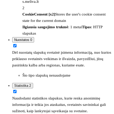
s.meliva.lt
2
CookieConsent [x2]
Stores the user's cookie consent
state for the current domain
Ilgiausia saugojimo trukmė
: 1 metai
Tipas
: HTTP
slapukas
Nuostatos
0
Dėl nuostatų slapukų svetainė įsimena informaciją, nuo kurios
priklauso svetainės veikimas ir išvaizda, pavyzdžiui, jūsų
pasirinkta kalba arba regionas, kuriame esate.
Šio tipo slapukų nenaudojame
Statistika
2
Naudodami statistikos slapukus, kurie renka anoniminę
informacija ir teikia jos ataskaitas, svetainės savininkai gali
sužinoti, kaip lankytojai sąveikauja su svetaine.