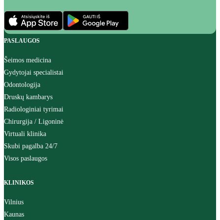
PASLAUGOS
Šeimos medicina
Gydytojai specialistai
Odontologija
Druskų kambarys
Radiologiniai tyrimai
Chirurgija / Ligoninė
Virtuali klinika
Skubi pagalba 24/7
Visos paslaugos
KLINIKOS
Vilnius
Kaunas