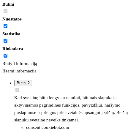
Būtini
Nuostatos
Statistika
Rinkodara
Rodyti informaciją
Išsami informacija
Būtini
2
Kad svetainę būtų lengviau naudoti, būtinais slapukais
aktyvinamos pagrindinės funkcijos, pavyzdžiui, naršymo
puslapiuose ir prieigos prie svetainės apsaugotų sričių. Be šių
slapukų svetainė neveiks tinkamai.
consent.cookiebot.com