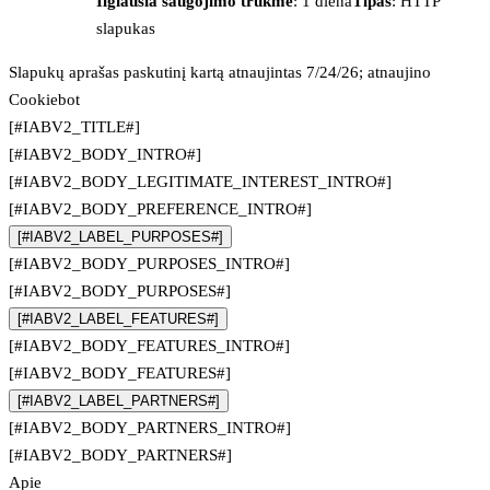
Ilgiausia saugojimo trukmė
: 1 diena
Tipas
: HTTP
slapukas
Slapukų aprašas paskutinį kartą atnaujintas 7/24/26; atnaujino
Cookiebot
[#IABV2_TITLE#]
[#IABV2_BODY_INTRO#]
[#IABV2_BODY_LEGITIMATE_INTEREST_INTRO#]
[#IABV2_BODY_PREFERENCE_INTRO#]
[#IABV2_LABEL_PURPOSES#]
[#IABV2_BODY_PURPOSES_INTRO#]
[#IABV2_BODY_PURPOSES#]
[#IABV2_LABEL_FEATURES#]
[#IABV2_BODY_FEATURES_INTRO#]
[#IABV2_BODY_FEATURES#]
[#IABV2_LABEL_PARTNERS#]
[#IABV2_BODY_PARTNERS_INTRO#]
[#IABV2_BODY_PARTNERS#]
Apie