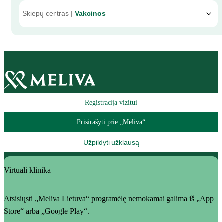
Skiepų centras |
Vakcinos
Registracija vizitui
Prisirašyti prie „Meliva“
Užpildyti užklausą
Virtuali klinika
Atsisiųsti „Meliva Lietuva“ programėlę nemokamai galima iš „App
Store“ arba „Google Play“.