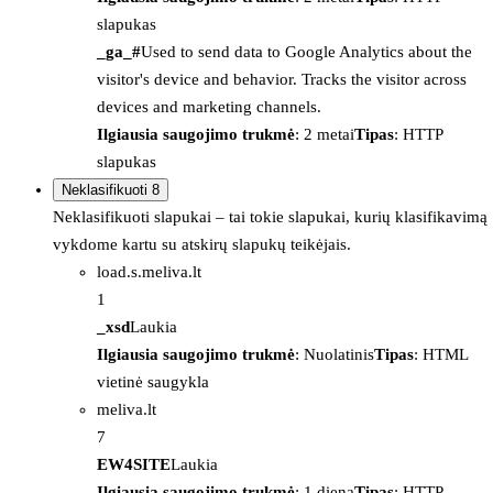
slapukas
_ga_#
Used to send data to Google Analytics about the
visitor's device and behavior. Tracks the visitor across
devices and marketing channels.
Ilgiausia saugojimo trukmė
: 2 metai
Tipas
: HTTP
slapukas
Neklasifikuoti
8
Neklasifikuoti slapukai – tai tokie slapukai, kurių klasifikavimą
vykdome kartu su atskirų slapukų teikėjais.
load.s.meliva.lt
1
_xsd
Laukia
Ilgiausia saugojimo trukmė
: Nuolatinis
Tipas
: HTML
vietinė saugykla
meliva.lt
7
EW4SITE
Laukia
Ilgiausia saugojimo trukmė
: 1 diena
Tipas
: HTTP