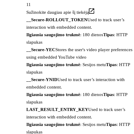
11
Sužinokite daugiau apie šį tiekėją
__Secure-ROLLOUT_TOKEN
Used to track user’s
interaction with embedded content.
Ilgiausia saugojimo trukmė
: 180 dienos
Tipas
: HTTP
slapukas
__Secure-YEC
Stores the user's video player preferences
using embedded YouTube video
Ilgiausia saugojimo trukmė
: Sesijos metu
Tipas
: HTTP
slapukas
__Secure-YNID
Used to track user’s interaction with
embedded content.
Ilgiausia saugojimo trukmė
: 180 dienos
Tipas
: HTTP
slapukas
LAST_RESULT_ENTRY_KEY
Used to track user’s
interaction with embedded content.
Ilgiausia saugojimo trukmė
: Sesijos metu
Tipas
: HTTP
slapukas