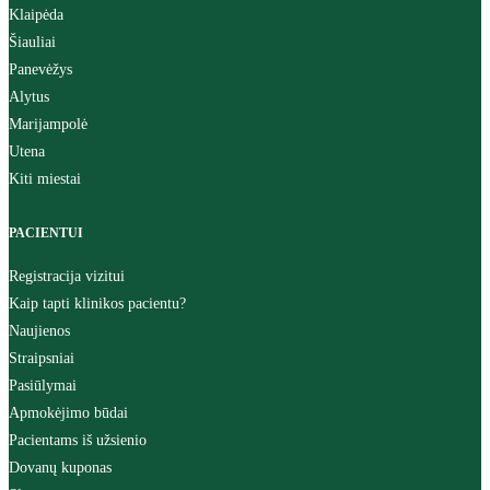
Klaipėda
Šiauliai
Panevėžys
Alytus
Marijampolė
Utena
Kiti miestai
PACIENTUI
Registracija vizitui
Kaip tapti klinikos pacientu?
Naujienos
Straipsniai
Pasiūlymai
Apmokėjimo būdai
Pacientams iš užsienio
Dovanų kuponas