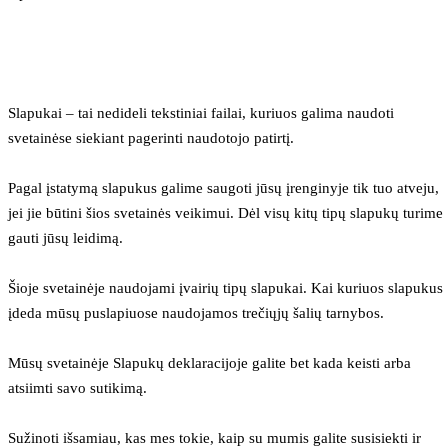
Slapukai – tai nedideli tekstiniai failai, kuriuos galima naudoti 
svetainėse siekiant pagerinti naudotojo patirtį.
Pagal įstatymą slapukus galime saugoti jūsų įrenginyje tik tuo atveju, 
jei jie būtini šios svetainės veikimui. Dėl visų kitų tipų slapukų turime 
gauti jūsų leidimą.
Šioje svetainėje naudojami įvairių tipų slapukai. Kai kuriuos slapukus 
įdeda mūsų puslapiuose naudojamos trečiųjų šalių tarnybos.
Mūsų svetainėje Slapukų deklaracijoje galite bet kada keisti arba 
atsiimti savo sutikimą.
Sužinoti išsamiau, kas mes tokie, kaip su mumis galite susisiekti ir 