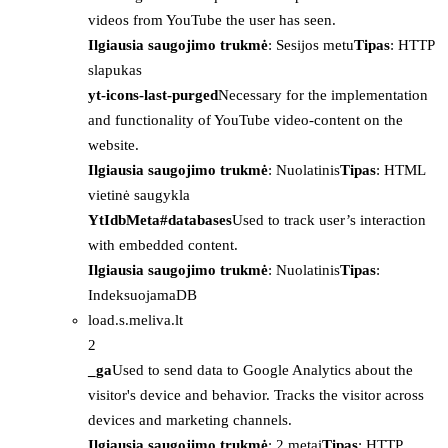
videos from YouTube the user has seen.
Ilgiausia saugojimo trukmė
: Sesijos metu
Tipas
: HTTP
slapukas
yt-icons-last-purged
Necessary for the implementation
and functionality of YouTube video-content on the
website.
Ilgiausia saugojimo trukmė
: Nuolatinis
Tipas
: HTML
vietinė saugykla
YtIdbMeta#databases
Used to track user’s interaction
with embedded content.
Ilgiausia saugojimo trukmė
: Nuolatinis
Tipas
:
IndeksuojamaDB
load.s.meliva.lt
2
_ga
Used to send data to Google Analytics about the
visitor's device and behavior. Tracks the visitor across
devices and marketing channels.
Ilgiausia saugojimo trukmė
: 2 metai
Tipas
: HTTP