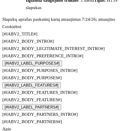
Ilgiausia saugojimo trukmė
: 1 diena
Tipas
: HTTP
slapukas
Slapukų aprašas paskutinį kartą atnaujintas 7/24/26; atnaujino
Cookiebot
[#IABV2_TITLE#]
[#IABV2_BODY_INTRO#]
[#IABV2_BODY_LEGITIMATE_INTEREST_INTRO#]
[#IABV2_BODY_PREFERENCE_INTRO#]
[#IABV2_LABEL_PURPOSES#]
[#IABV2_BODY_PURPOSES_INTRO#]
[#IABV2_BODY_PURPOSES#]
[#IABV2_LABEL_FEATURES#]
[#IABV2_BODY_FEATURES_INTRO#]
[#IABV2_BODY_FEATURES#]
[#IABV2_LABEL_PARTNERS#]
[#IABV2_BODY_PARTNERS_INTRO#]
[#IABV2_BODY_PARTNERS#]
Apie