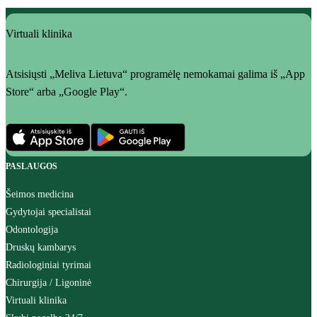
Virtuali klinika
Atsisiųsti „Meliva Lietuva“ programėlę nemokamai galima iš „App
Store“ arba „Google Play“.
PASLAUGOS
Šeimos medicina
Gydytojai specialistai
Odontologija
Druskų kambarys
Radiologiniai tyrimai
Chirurgija / Ligoninė
Virtuali klinika