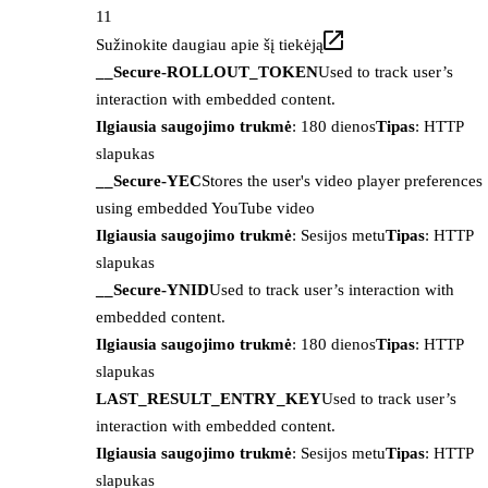
11
Sužinokite daugiau apie šį tiekėją
__Secure-ROLLOUT_TOKEN
Used to track user’s
interaction with embedded content.
Ilgiausia saugojimo trukmė
: 180 dienos
Tipas
: HTTP
slapukas
__Secure-YEC
Stores the user's video player preferences
using embedded YouTube video
Ilgiausia saugojimo trukmė
: Sesijos metu
Tipas
: HTTP
slapukas
__Secure-YNID
Used to track user’s interaction with
embedded content.
Ilgiausia saugojimo trukmė
: 180 dienos
Tipas
: HTTP
slapukas
LAST_RESULT_ENTRY_KEY
Used to track user’s
interaction with embedded content.
Ilgiausia saugojimo trukmė
: Sesijos metu
Tipas
: HTTP
slapukas