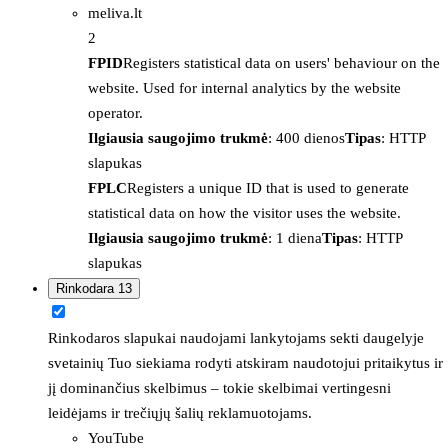
meliva.lt
2
FPID
Registers statistical data on users' behaviour on the
website. Used for internal analytics by the website
operator.
Ilgiausia saugojimo trukmė
: 400 dienos
Tipas
: HTTP
slapukas
FPLC
Registers a unique ID that is used to generate
statistical data on how the visitor uses the website.
Ilgiausia saugojimo trukmė
: 1 diena
Tipas
: HTTP
slapukas
Rinkodara
13
Rinkodaros slapukai naudojami lankytojams sekti daugelyje
svetainių Tuo siekiama rodyti atskiram naudotojui pritaikytus ir
jį dominančius skelbimus – tokie skelbimai vertingesni
leidėjams ir trečiųjų šalių reklamuotojams.
YouTube