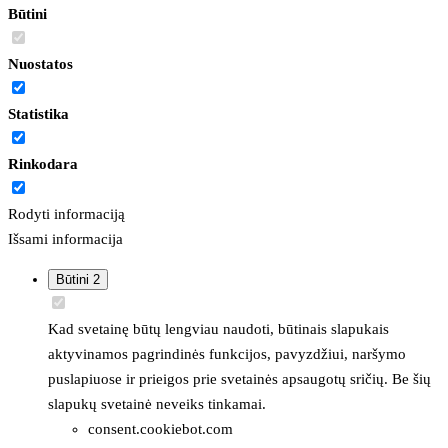
Būtini
Nuostatos
Statistika
Rinkodara
Rodyti informaciją
Išsami informacija
Būtini
2
Kad svetainę būtų lengviau naudoti, būtinais slapukais
aktyvinamos pagrindinės funkcijos, pavyzdžiui, naršymo
puslapiuose ir prieigos prie svetainės apsaugotų sričių. Be šių
slapukų svetainė neveiks tinkamai.
consent.cookiebot.com