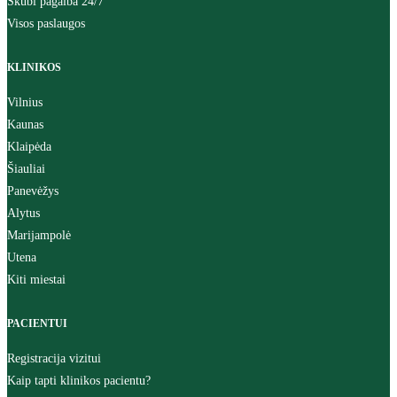
Skubi pagalba 24/7
Visos paslaugos
KLINIKOS
Vilnius
Kaunas
Klaipėda
Šiauliai
Panevėžys
Alytus
Marijampolė
Utena
Kiti miestai
PACIENTUI
Registracija vizitui
Kaip tapti klinikos pacientu?