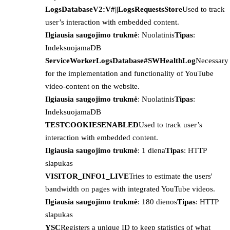
LogsDatabaseV2:V#||LogsRequestsStore
Used to track
user’s interaction with embedded content.
Ilgiausia saugojimo trukmė
: Nuolatinis
Tipas
:
IndeksuojamaDB
ServiceWorkerLogsDatabase#SWHealthLog
Necessary
for the implementation and functionality of YouTube
video-content on the website.
Ilgiausia saugojimo trukmė
: Nuolatinis
Tipas
:
IndeksuojamaDB
TESTCOOKIESENABLED
Used to track user’s
interaction with embedded content.
Ilgiausia saugojimo trukmė
: 1 diena
Tipas
: HTTP
slapukas
VISITOR_INFO1_LIVE
Tries to estimate the users'
bandwidth on pages with integrated YouTube videos.
Ilgiausia saugojimo trukmė
: 180 dienos
Tipas
: HTTP
slapukas
YSC
Registers a unique ID to keep statistics of what