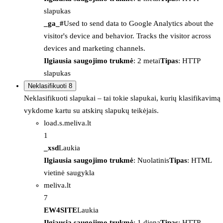
slapukas
_ga_#
Used to send data to Google Analytics about the
visitor's device and behavior. Tracks the visitor across
devices and marketing channels.
Ilgiausia saugojimo trukmė
: 2 metai
Tipas
: HTTP
slapukas
Neklasifikuoti
8
Neklasifikuoti slapukai – tai tokie slapukai, kurių klasifikavimą
vykdome kartu su atskirų slapukų teikėjais.
load.s.meliva.lt
1
_xsd
Laukia
Ilgiausia saugojimo trukmė
: Nuolatinis
Tipas
: HTML
vietinė saugykla
meliva.lt
7
EW4SITE
Laukia
Ilgiausia saugojimo trukmė
: 1 diena
Tipas
: HTTP