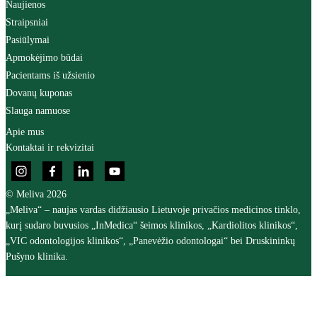
Naujienos
Straipsniai
Pasiūlymai
Apmokėjimo būdai
Pacientams iš užsienio
Dovanų kuponas
Slauga namuose
Apie mus
Kontaktai ir rekvizitai
© Meliva 2026
„Meliva“ – naujas vardas didžiausio Lietuvoje privačios medicinos tinklo,
kurį sudaro buvusios „InMedica“ šeimos klinikos, „Kardiolitos klinikos“,
„VIC odontologijos klinikos“, „Panevėžio odontologai“ bei Druskininkų
Pušyno klinika.