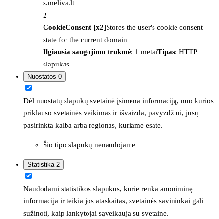
s.meliva.lt
2
CookieConsent [x2]
Stores the user's cookie consent
state for the current domain
Ilgiausia saugojimo trukmė
: 1 metai
Tipas
: HTTP
slapukas
Nuostatos
0
Dėl nuostatų slapukų svetainė įsimena informaciją, nuo kurios
priklauso svetainės veikimas ir išvaizda, pavyzdžiui, jūsų
pasirinkta kalba arba regionas, kuriame esate.
Šio tipo slapukų nenaudojame
Statistika
2
Naudodami statistikos slapukus, kurie renka anoniminę
informacija ir teikia jos ataskaitas, svetainės savininkai gali
sužinoti, kaip lankytojai sąveikauja su svetaine.