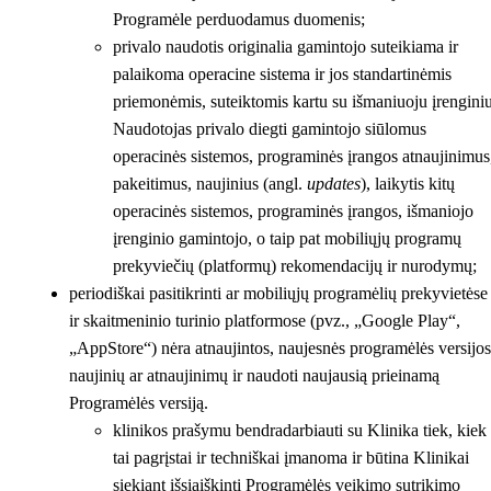
Programėle perduodamus duomenis;
privalo naudotis originalia gamintojo suteikiama ir
palaikoma operacine sistema ir jos standartinėmis
priemonėmis, suteiktomis kartu su išmaniuoju įrenginiu
Naudotojas privalo diegti gamintojo siūlomus
operacinės sistemos, programinės įrangos atnaujinimus
pakeitimus, naujinius (angl.
updates
), laikytis kitų
operacinės sistemos, programinės įrangos, išmaniojo
įrenginio gamintojo, o taip pat mobiliųjų programų
prekyviečių (platformų) rekomendacijų ir nurodymų;
periodiškai pasitikrinti ar mobiliųjų programėlių prekyvietėse
ir skaitmeninio turinio platformose (pvz., „Google Play“,
„AppStore“) nėra atnaujintos, naujesnės programėlės versijos
naujinių ar atnaujinimų ir naudoti naujausią prieinamą
Programėlės versiją.
klinikos prašymu bendradarbiauti su Klinika tiek, kiek
tai pagrįstai ir techniškai įmanoma ir būtina Klinikai
siekiant išsiaiškinti Programėlės veikimo sutrikimo