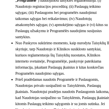
„
Programėlė
”) naudojimosi taisyklės reglamentuoja: (i)
Naudotojo registracijos procedūrą; (ii) Paslaugų teikimo
sąlygas; (iii) Paslaugoms bei programėlės naudojimui
taikomas sąlygas bei reikalavimus; (iv) Naudotojų
atsakomybės sąlygas; (v) apmokėjimo sąlygas ir (vi) kitus su
Paslaugų užsakymu ir Programėlės naudojimu susijusius
santykius.
Nuo Paskyros sukūrimo momento, kaip nurodyta Taisyklių II
skyriuje, tarp Naudotojo ir Klinikos susiklosto santykiai,
kuriuos reglamentuoja šių Taisyklių nuostatos, Klinikos
interneto svetainėje, Programėlėje, paskyroje pateikiama
informacija, įskaitant Paslaugų įkainius ir kitas konkrečias
Programėlės naudojimo sąlygas.
Prieš pradėdamas naudotis Programėle ir Paslaugomis,
Naudotojas privalo susipažinti su Taisyklėmis, Paslaugų
įkainiais. Naudotojui pradėjus naudotis Paslaugomis laikoma
kad Naudotojas susipažino su Taisyklėmis, Paslaugų įkainiais
kitomis Paslaugų teikimo sąlygomis ir su jomis sutinka. Jei