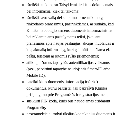
išreikšti sutikimą su Taisyklėmis ir kitais dokumentais
bei informacija, kiek tai taikoma;
išreikšti savo valią dėl sutikimo ar nesutikimo gauti
rinkodaros pranešimus, pasirinkdamas, ar sutinka, kad
Klinika naudotų jo asmens duomenis informaciniams
bei reklaminiams pasiūlymams teikti, įskaitant
pranešimus apie naujas paslaugas, akcijas, nuolaidas ir
kitą aktualią informaciją, kuri gali būti siunčiama el.
paštu, telefonu ar kitomis ryšio priemonėmis;
atlikti prašomus tapatybės autentifikacijos veiksmus
(pvz., patvirtinti tapatybę naudojantis Smart-ID arba
Mobile ID);
pateikti kitus duomenis, informaciją ir (arba)
dokumentus, kurių pagrįstai gali paprašyti Klinika
prisijungimo prie Programėlės ir registracijos metu;
susikurti PIN kodą, kuris bus naudojamas atsidarant
Programėlę;
programėlėje nurodyti tikslius kontaktinius duomenis i