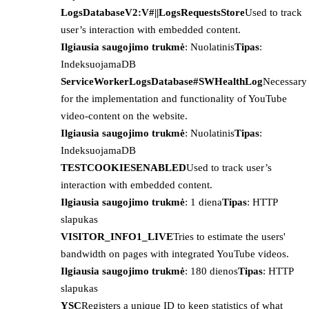
LogsDatabaseV2:V#||LogsRequestsStore
Used to track
user’s interaction with embedded content.
Ilgiausia saugojimo trukmė
: Nuolatinis
Tipas
:
IndeksuojamaDB
ServiceWorkerLogsDatabase#SWHealthLog
Necessary
for the implementation and functionality of YouTube
video-content on the website.
Ilgiausia saugojimo trukmė
: Nuolatinis
Tipas
:
IndeksuojamaDB
TESTCOOKIESENABLED
Used to track user’s
interaction with embedded content.
Ilgiausia saugojimo trukmė
: 1 diena
Tipas
: HTTP
slapukas
VISITOR_INFO1_LIVE
Tries to estimate the users'
bandwidth on pages with integrated YouTube videos.
Ilgiausia saugojimo trukmė
: 180 dienos
Tipas
: HTTP
slapukas
YSC
Registers a unique ID to keep statistics of what