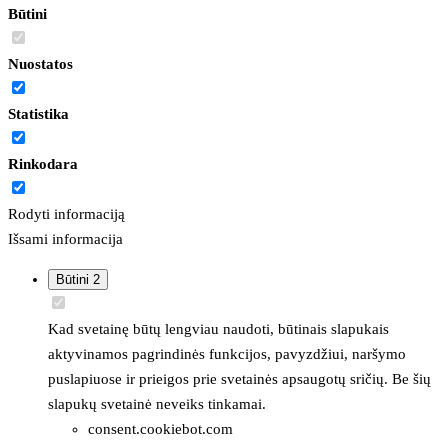
Būtini
Nuostatos
Statistika
Rinkodara
Rodyti informaciją
Išsami informacija
Būtini
2
Kad svetainę būtų lengviau naudoti, būtinais slapukais
aktyvinamos pagrindinės funkcijos, pavyzdžiui, naršymo
puslapiuose ir prieigos prie svetainės apsaugotų sričių. Be šių
slapukų svetainė neveiks tinkamai.
consent.cookiebot.com