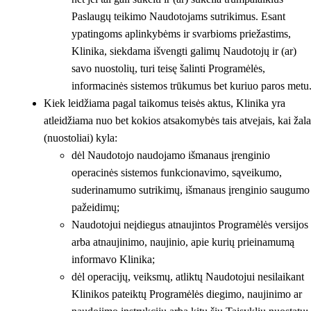
Paslaugų teikimo Naudotojams sutrikimus. Esant
ypatingoms aplinkybėms ir svarbioms priežastims,
Klinika, siekdama išvengti galimų Naudotojų ir (ar)
savo nuostolių, turi teisę šalinti Programėlės,
informacinės sistemos trūkumus bet kuriuo paros metu
Kiek leidžiama pagal taikomus teisės aktus, Klinika yra
atleidžiama nuo bet kokios atsakomybės tais atvejais, kai žala
(nuostoliai) kyla:
dėl Naudotojo naudojamo išmanaus įrenginio
operacinės sistemos funkcionavimo, sąveikumo,
suderinamumo sutrikimų, išmanaus įrenginio saugumo
pažeidimų;
Naudotojui neįdiegus atnaujintos Programėlės versijos
arba atnaujinimo, naujinio, apie kurių prieinamumą
informavo Klinika;
dėl operacijų, veiksmų, atliktų Naudotojui nesilaikant
Klinikos pateiktų Programėlės diegimo, naujinimo ar