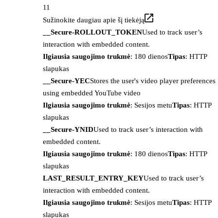
11
Sužinokite daugiau apie šį tiekėją
__Secure-ROLLOUT_TOKEN
Used to track user’s
interaction with embedded content.
Ilgiausia saugojimo trukmė
: 180 dienos
Tipas
: HTTP
slapukas
__Secure-YEC
Stores the user's video player preferences
using embedded YouTube video
Ilgiausia saugojimo trukmė
: Sesijos metu
Tipas
: HTTP
slapukas
__Secure-YNID
Used to track user’s interaction with
embedded content.
Ilgiausia saugojimo trukmė
: 180 dienos
Tipas
: HTTP
slapukas
LAST_RESULT_ENTRY_KEY
Used to track user’s
interaction with embedded content.
Ilgiausia saugojimo trukmė
: Sesijos metu
Tipas
: HTTP
slapukas