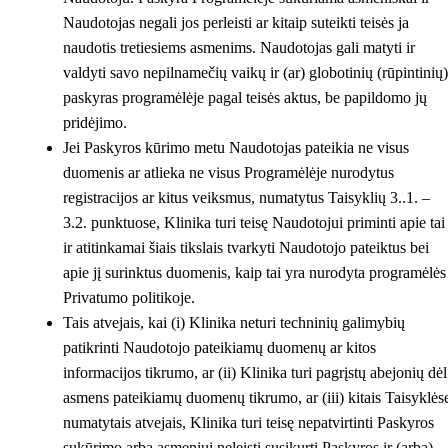
Naudotojas negali jos perleisti ar kitaip suteikti teisės ja
naudotis tretiesiems asmenims. Naudotojas gali matyti ir
valdyti savo nepilnamečių vaikų ir (ar) globotinių (rūpintinių)
paskyras programėlėje pagal teisės aktus, be papildomo jų
pridėjimo.
Jei Paskyros kūrimo metu Naudotojas pateikia ne visus
duomenis ar atlieka ne visus Programėlėje nurodytus
registracijos ar kitus veiksmus, numatytus Taisyklių 3..1. –
3.2. punktuose, Klinika turi teisę Naudotojui priminti apie tai
ir atitinkamai šiais tikslais tvarkyti Naudotojo pateiktus bei
apie jį surinktus duomenis, kaip tai yra nurodyta programėlės
Privatumo politikoje.
Tais atvejais, kai (i) Klinika neturi techninių galimybių
patikrinti Naudotojo pateikiamų duomenų ar kitos
informacijos tikrumo, ar (ii) Klinika turi pagrįstų abejonių dėl
asmens pateikiamų duomenų tikrumo, ar (iii) kitais Taisyklės
numatytais atvejais, Klinika turi teisę nepatvirtinti Paskyros
sukūrimo arba asmeniui neleisti susikurti Paskyros ir (arba)