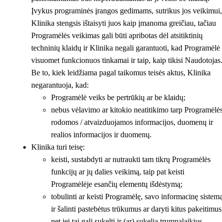
Įvykus programinės įrangos gedimams, sutrikus jos veikimui,
Klinika stengsis ištaisyti juos kaip įmanoma greičiau, tačiau
Programėlės veikimas gali būti apribotas dėl atsitiktinių
techninių klaidų ir Klinika negali garantuoti, kad Programėlė
visuomet funkcionuos tinkamai ir taip, kaip tikisi Naudotojas
Be to, kiek leidžiama pagal taikomus teisės aktus, Klinika
negarantuoja, kad:
Programėlė veiks be pertrūkių ar be klaidų;
nebus vėlavimo ar kitokio neatitikimo tarp Programėlė
rodomos / atvaizduojamos informacijos, duomenų ir
realios informacijos ir duomenų.
Klinika turi teisę:
keisti, sustabdyti ar nutraukti tam tikrų Programėlės
funkcijų ar jų dalies veikimą, taip pat keisti
Programėlėje esančių elementų išdėstymą;
tobulinti ar keisti Programėlę, savo informacinę sistem
ir šalinti pastebėtus trūkumus ar daryti kitus pakeitimus
net jei tai gali sukelti ir (ar) sukelia trumpalaikius