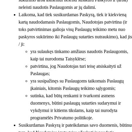
neleisti naudotis Paslaugomis ar jų dalimi.
Laikoma, kad tiek susikurdamas Paskyrą, tiek ir kiekvieną
kartą naudodamasis Paslaugomis, Naudotojas patvirtina (ir
toks patvirtinimas galioja visų Paslaugų teikimo metu nuo
paskyros sukūrimo iki Paslaugų sutarties nutraukimo), kad jis
/ ji:
yra sulaukęs tinkamo amžiaus naudotis Paslaugomis,
kaip tai nurodoma Taisyklėse;
patvirtina, jog Naudotojas turi teisę atsiskaityti už
Paslaugas;
yra susipažinęs su Paslaugoms taikomais Paslaugų
įkainiais, kitomis Paslaugų teikimo sąlygomis;
sutinka, kad būtų renkami ir tvarkomi asmens
duomenys, būtini paslaugų sutarties sudarymui ir
vykdymui ir kitiems tikslams, kaip tai nurodyta
programėlės Privatumo politikoje.
Susikurdamas Paskyrą ir pateikdamas savo duomenis, būtinu