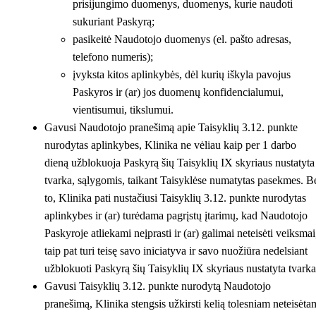
prisijungimo duomenys, duomenys, kurie naudoti
sukuriant Paskyrą;
pasikeitė Naudotojo duomenys (el. pašto adresas,
telefono numeris);
įvyksta kitos aplinkybės, dėl kurių iškyla pavojus
Paskyros ir (ar) jos duomenų konfidencialumui,
vientisumui, tikslumui.
Gavusi Naudotojo pranešimą apie Taisyklių 3.12. punkte
nurodytas aplinkybes, Klinika ne vėliau kaip per 1 darbo
dieną užblokuoja Paskyrą šių Taisyklių IX skyriaus nustatyta
tvarka, sąlygomis, taikant Taisyklėse numatytas pasekmes. B
to, Klinika pati nustačiusi Taisyklių 3.12. punkte nurodytas
aplinkybes ir (ar) turėdama pagrįstų įtarimų, kad Naudotojo
Paskyroje atliekami neįprasti ir (ar) galimai neteisėti veiksmai
taip pat turi teisę savo iniciatyva ir savo nuožiūra nedelsiant
užblokuoti Paskyrą šių Taisyklių IX skyriaus nustatyta tvarka
Gavusi Taisyklių 3.12. punkte nurodytą Naudotojo
pranešimą, Klinika stengsis užkirsti kelią tolesniam neteisėta