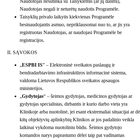
Naudotojas nesutinka su Taisyklėmis (ar jų dalimi),
Naudotojas negali ir neturėtų naudotis Programėle.
Taisyklių privalo laikytis kiekvienas Programėle
besinaudojantis asmuo, nepriklausomai nuo to, ar jis yra
registruotas Naudotojas, ar naudojasi Programėle be
registracijos.
II. SĄVOKOS
„
ESPBI IS
” – Elektroninė sveikatos paslaugų ir
bendradarbiavimo infrastruktūros informacinė sistema,
valdoma Lietuvos Respublikos sveikatos apsaugos
ministerijos.
„
Gydytojas
“ – šeimos gydytojas, medicinos gydytojas ar
gydytojas specialistas, dirbantis ir kurio darbo vieta yra
Klinikoje arba nuotolinė, jei esant ekstremaliai situacijai ar dė
kitų objektyvių aplinkybių Klinikos ar jos padalinio veikla
laikinai vykdoma nuotoliniu būdu. Šeimos gydytojo
komandos narys paprastumo dėlei taip pat vadinamas