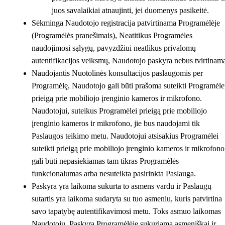
juos savalaikiai atnaujinti, jei duomenys pasikeitė.
Sėkminga Naudotojo registracija patvirtinama Programėlėje
(Programėlės pranešimais), Neatitikus Programėles
naudojimosi sąlygų, pavyzdžiui neatlikus privalomų
autentifikacijos veiksmų, Naudotojo paskyra nebus tvirtinam
Naudojantis Nuotolinės konsultacijos paslaugomis per
Programėlę, Naudotojo gali būti prašoma suteikti Programėle
prieigą prie mobiliojo įrenginio kameros ir mikrofono.
Naudotojui, suteikus Programėlei prieigą prie mobiliojo
įrenginio kameros ir mikrofono, jie bus naudojami tik
Paslaugos teikimo metu. Naudotojui atsisakius Programėlei
suteikti prieigą prie mobiliojo įrenginio kameros ir mikrofono
gali būti nepasiekiamas tam tikras Programėlės
funkcionalumas arba nesuteikta pasirinkta Paslauga.
Paskyra yra laikoma sukurta to asmens vardu ir Paslaugų
sutartis yra laikoma sudaryta su tuo asmeniu, kuris patvirtina
savo tapatybę autentifikavimosi metu. Toks asmuo laikomas
Naudotoju. Paskyra Programėlėje sukuriama asmeniškai ir