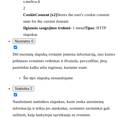
s.meliva.lt
2
CookieConsent [x2]
Stores the user's cookie consent
state for the current domain
Ilgiausia saugojimo trukmė
: 1 metai
Tipas
: HTTP
slapukas
Nuostatos
0
Dėl nuostatų slapukų svetainė įsimena informaciją, nuo kurios
priklauso svetainės veikimas ir išvaizda, pavyzdžiui, jūsų
pasirinkta kalba arba regionas, kuriame esate.
Šio tipo slapukų nenaudojame
Statistika
2
Naudodami statistikos slapukus, kurie renka anoniminę
informacija ir teikia jos ataskaitas, svetainės savininkai gali
sužinoti, kaip lankytojai sąveikauja su svetaine.