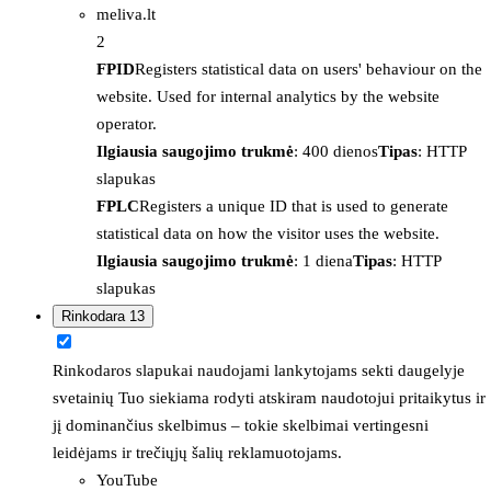
meliva.lt
2
FPID
Registers statistical data on users' behaviour on the
website. Used for internal analytics by the website
operator.
Ilgiausia saugojimo trukmė
: 400 dienos
Tipas
: HTTP
slapukas
FPLC
Registers a unique ID that is used to generate
statistical data on how the visitor uses the website.
Ilgiausia saugojimo trukmė
: 1 diena
Tipas
: HTTP
slapukas
Rinkodara
13
Rinkodaros slapukai naudojami lankytojams sekti daugelyje
svetainių Tuo siekiama rodyti atskiram naudotojui pritaikytus ir
jį dominančius skelbimus – tokie skelbimai vertingesni
leidėjams ir trečiųjų šalių reklamuotojams.
YouTube