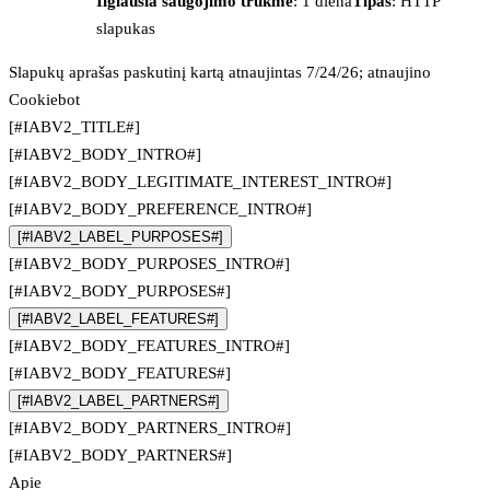
Ilgiausia saugojimo trukmė
: 1 diena
Tipas
: HTTP
slapukas
Slapukų aprašas paskutinį kartą atnaujintas 7/24/26; atnaujino
Cookiebot
[#IABV2_TITLE#]
[#IABV2_BODY_INTRO#]
[#IABV2_BODY_LEGITIMATE_INTEREST_INTRO#]
[#IABV2_BODY_PREFERENCE_INTRO#]
[#IABV2_LABEL_PURPOSES#]
[#IABV2_BODY_PURPOSES_INTRO#]
[#IABV2_BODY_PURPOSES#]
[#IABV2_LABEL_FEATURES#]
[#IABV2_BODY_FEATURES_INTRO#]
[#IABV2_BODY_FEATURES#]
[#IABV2_LABEL_PARTNERS#]
[#IABV2_BODY_PARTNERS_INTRO#]
[#IABV2_BODY_PARTNERS#]
Apie