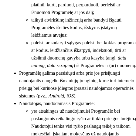
platinti, kurti, parduoti, perparduoti, perleisti ar
išnuomoti Programėlę ar jos dalį;
taikyti atvirkštinę inžineriją arba bandyti išgauti
Programėlės išeities kodus, išskyrus įstatymų
leidžiamus atvejus;
paleisti ar sudaryti sąlygas paleisti bet kokias programa
ar kodus, leidžiančius iškarpyti, indeksuoti, tirti ar
užsiimti duomenų gavyba arba kasyba (angl.
data
mining, data scraping
) iš Programėlės ir (ar) duomenų
Programėlę galima parsisiųsti arba prie jos prisijungti
naudojantis daugeliu išmaniųjų įrenginių, kurie turi interneto
prieigą bei kuriuose įdiegtos įprastai naudojamos operacinės
sistemos (pvz.,
Android, iOS
).
Naudotojas, naudodamasis Programėle:
yra atsakingas už naudojimuisi Programėle bei
paslaugomis reikalingo ryšio ar tinklo prieigos turėjimą
Naudotojui tenka visi ryšio paslaugų teikėjo taikomi
mokesčiai, įskaitant mokesčius už naudojantis