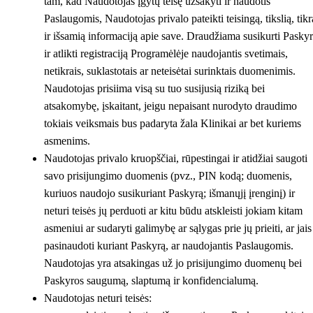
tam, kad Naudotojas įgytų teisę užsakyti ir naudotis
Paslaugomis, Naudotojas privalo pateikti teisingą, tikslią, tikr
ir išsamią informaciją apie save. Draudžiama susikurti Pasky
ir atlikti registraciją Programėlėje naudojantis svetimais,
netikrais, suklastotais ar neteisėtai surinktais duomenimis.
Naudotojas prisiima visą su tuo susijusią riziką bei
atsakomybę, įskaitant, jeigu nepaisant nurodyto draudimo
tokiais veiksmais bus padaryta žala Klinikai ar bet kuriems
asmenims.
Naudotojas privalo kruopščiai, rūpestingai ir atidžiai saugoti
savo prisijungimo duomenis (pvz., PIN kodą; duomenis,
kuriuos naudojo susikuriant Paskyrą; išmanųjį įrenginį) ir
neturi teisės jų perduoti ar kitu būdu atskleisti jokiam kitam
asmeniui ar sudaryti galimybę ar sąlygas prie jų prieiti, ar jais
pasinaudoti kuriant Paskyrą, ar naudojantis Paslaugomis.
Naudotojas yra atsakingas už jo prisijungimo duomenų bei
Paskyros saugumą, slaptumą ir konfidencialumą.
Naudotojas neturi teisės: