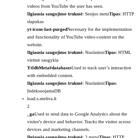
videos from YouTube the user has seen.
Ilgiausia saugojimo trukmė
: Sesijos metu
Tipas
: HTTP
slapukas
yt-icons-last-purged
Necessary for the implementation
and functionality of YouTube video-content on the
website.
Ilgiausia saugojimo trukmė
: Nuolatinis
Tipas
: HTML
vietinė saugykla
YtIdbMeta#databases
Used to track user’s interaction
with embedded content.
Ilgiausia saugojimo trukmė
: Nuolatinis
Tipas
:
IndeksuojamaDB
load.s.meliva.lt
2
_ga
Used to send data to Google Analytics about the
visitor's device and behavior. Tracks the visitor across
devices and marketing channels.
Ilgiausia saugojimo trukmė
: 2 metai
Tipas
: HTTP