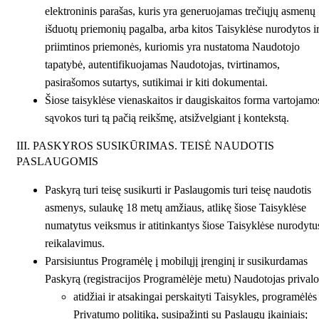
elektroninis parašas, kuris yra generuojamas trečiųjų asmenų
išduotų priemonių pagalba, arba kitos Taisyklėse nurodytos i
priimtinos priemonės, kuriomis yra nustatoma Naudotojo
tapatybė, autentifikuojamas Naudotojas, tvirtinamos,
pasirašomos sutartys, sutikimai ir kiti dokumentai.
Šiose taisyklėse vienaskaitos ir daugiskaitos forma vartojamo
sąvokos turi tą pačią reikšmę, atsižvelgiant į kontekstą.
III. PASKYROS SUSIKŪRIMAS. TEISĖ NAUDOTIS
PASLAUGOMIS
Paskyrą turi teisę susikurti ir Paslaugomis turi teisę naudotis
asmenys, sulaukę 18 metų amžiaus, atlikę šiose Taisyklėse
numatytus veiksmus ir atitinkantys šiose Taisyklėse nurodytu
reikalavimus.
Parsisiuntus Programėlę į mobilųjį įrenginį ir susikurdamas
Paskyrą (registracijos Programėlėje metu) Naudotojas privalo
atidžiai ir atsakingai perskaityti Taisykles, programėlės
Privatumo politiką, susipažinti su Paslaugų įkainiais;