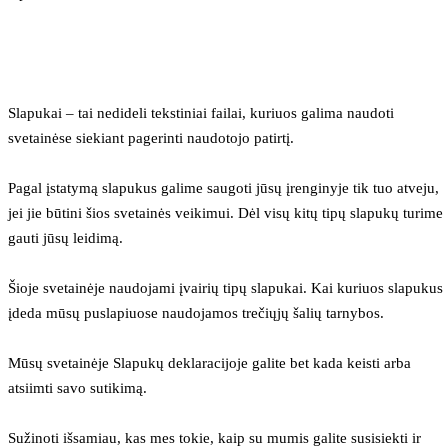
Slapukai – tai nedideli tekstiniai failai, kuriuos galima naudoti 
svetainėse siekiant pagerinti naudotojo patirtį.
Pagal įstatymą slapukus galime saugoti jūsų įrenginyje tik tuo atveju, 
jei jie būtini šios svetainės veikimui. Dėl visų kitų tipų slapukų turime 
gauti jūsų leidimą.
Šioje svetainėje naudojami įvairių tipų slapukai. Kai kuriuos slapukus 
įdeda mūsų puslapiuose naudojamos trečiųjų šalių tarnybos.
Mūsų svetainėje Slapukų deklaracijoje galite bet kada keisti arba 
atsiimti savo sutikimą.
Sužinoti išsamiau, kas mes tokie, kaip su mumis galite susisiekti ir 