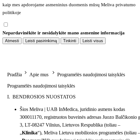
kaip mes apdorojame asmeninius duomenis mūsų 
Meliva privatumo 
politikoje
Nepardavinėkite ir nesidalykite mano asmenine informacija
Atmesti
Leisti pasirinkimą
Tinkinti
Leisti visus
Pradžia
Apie mus
Programėlės naudojimosi taisyklės
Programėlės naudojimosi taisyklės
I. BENDROSIOS NUOSTATOS
Šios Meliva | UAB InMedica, juridinio asmens kodas
300011170, registruotos buveinės adresas Juozo Balčikonio g
3, LT-08247 Vilnius, Lietuvos Respublika (toliau –
„
Klinika
“), Meliva Lietuva mobiliosios programėles (toliau 