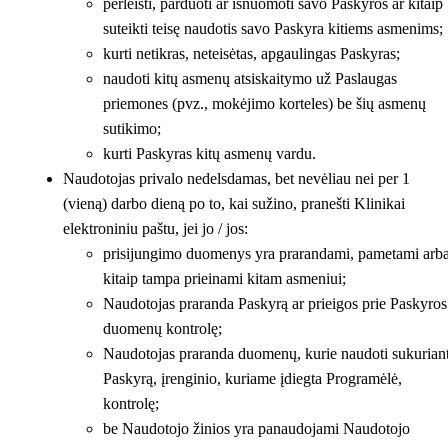
perleisti, parduoti ar išnuomoti savo Paskyros ar kitaip
suteikti teisę naudotis savo Paskyra kitiems asmenims;
kurti netikras, neteisėtas, apgaulingas Paskyras;
naudoti kitų asmenų atsiskaitymo už Paslaugas
priemones (pvz., mokėjimo korteles) be šių asmenų
sutikimo;
kurti Paskyras kitų asmenų vardu.
Naudotojas privalo nedelsdamas, bet nevėliau nei per 1
(vieną) darbo dieną po to, kai sužino, pranešti Klinikai
elektroniniu paštu, jei jo / jos:
prisijungimo duomenys yra prarandami, pametami arb
kitaip tampa prieinami kitam asmeniui;
Naudotojas praranda Paskyrą ar prieigos prie Paskyros
duomenų kontrolę;
Naudotojas praranda duomenų, kurie naudoti sukurian
Paskyrą, įrenginio, kuriame įdiegta Programėlė,
kontrolę;
be Naudotojo žinios yra panaudojami Naudotojo