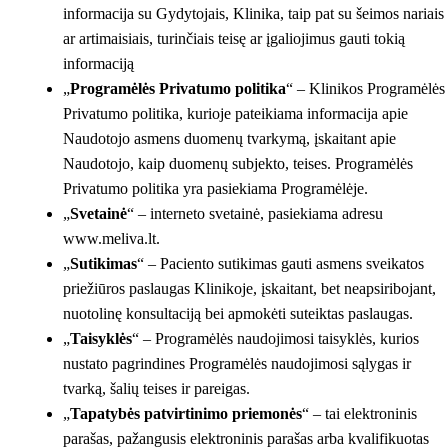
informacija su Gydytojais, Klinika, taip pat su šeimos nariais
ar artimaisiais, turinčiais teisę ar įgaliojimus gauti tokią
informaciją
„
Programėlės Privatumo politika
“ – Klinikos Programėlės
Privatumo politika, kurioje pateikiama informacija apie
Naudotojo asmens duomenų tvarkymą, įskaitant apie
Naudotojo, kaip duomenų subjekto, teises. Programėlės
Privatumo politika yra pasiekiama Programėlėje.
„
Svetainė
“ – interneto svetainė, pasiekiama adresu
www.meliva.lt.
„
Sutikimas
“ – Paciento sutikimas gauti asmens sveikatos
priežiūros paslaugas Klinikoje, įskaitant, bet neapsiribojant,
nuotolinę konsultaciją bei apmokėti suteiktas paslaugas.
„
Taisyklės
“ – Programėlės naudojimosi taisyklės, kurios
nustato pagrindines Programėlės naudojimosi sąlygas ir
tvarką, šalių teises ir pareigas.
„
Tapatybės patvirtinimo priemonės
“ – tai elektroninis
parašas, pažangusis elektroninis parašas arba kvalifikuotas