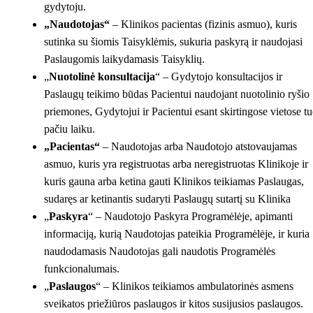
gydytoju.
„Naudotojas“
– Klinikos pacientas (fizinis asmuo), kuris
sutinka su šiomis Taisyklėmis, sukuria paskyrą ir naudojasi
Paslaugomis laikydamasis Taisyklių.
„
Nuotolinė konsultacija
“ – Gydytojo konsultacijos ir
Paslaugų teikimo būdas Pacientui naudojant nuotolinio ryšio
priemones, Gydytojui ir Pacientui esant skirtingose vietose t
pačiu laiku.
„Pacientas“
– Naudotojas arba Naudotojo atstovaujamas
asmuo, kuris yra registruotas arba neregistruotas Klinikoje ir
kuris gauna arba ketina gauti Klinikos teikiamas Paslaugas,
sudaręs ar ketinantis sudaryti Paslaugų sutartį su Klinika
„
Paskyra
“ – Naudotojo Paskyra Programėlėje, apimanti
informaciją, kurią Naudotojas pateikia Programėlėje, ir kuria
naudodamasis Naudotojas gali naudotis Programėlės
funkcionalumais.
„
Paslaugos
“ – Klinikos teikiamos ambulatorinės asmens
sveikatos priežiūros paslaugos ir kitos susijusios paslaugos.