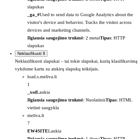
slapukas
_ga_#
Used to send data to Google Analytics about the
visitor's device and behavior. Tracks the visitor across
devices and marketing channels.
Ilgiausia saugojimo trukmė
: 2 metai
Tipas
: HTTP
slapukas
Neklasifikuoti
8
Neklasifikuoti slapukai – tai tokie slapukai, kurių klasifikavimą
vykdome kartu su atskirų slapukų teikėjais.
load.s.meliva.lt
1
_xsd
Laukia
Ilgiausia saugojimo trukmė
: Nuolatinis
Tipas
: HTML
vietinė saugykla
meliva.lt
7
EW4SITE
Laukia
Ilgiausia saugojimo trukmė
: 1 diena
Tipas
: HTTP