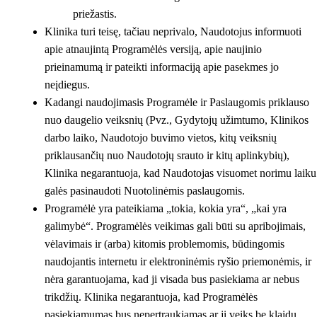
priežastis.
Klinika turi teisę, tačiau neprivalo, Naudotojus informuoti
apie atnaujintą Programėlės versiją, apie naujinio
prieinamumą ir pateikti informaciją apie pasekmes jo
neįdiegus.
Kadangi naudojimasis Programėle ir Paslaugomis priklauso
nuo daugelio veiksnių (Pvz., Gydytojų užimtumo, Klinikos
darbo laiko, Naudotojo buvimo vietos, kitų veiksnių
priklausančių nuo Naudotojų srauto ir kitų aplinkybių),
Klinika negarantuoja, kad Naudotojas visuomet norimu laiku
galės pasinaudoti Nuotolinėmis paslaugomis.
Programėlė yra pateikiama „tokia, kokia yra“, „kai yra
galimybė“. Programėlės veikimas gali būti su apribojimais,
vėlavimais ir (arba) kitomis problemomis, būdingomis
naudojantis internetu ir elektroninėmis ryšio priemonėmis, ir
nėra garantuojama, kad ji visada bus pasiekiama ar nebus
trikdžių. Klinika negarantuoja, kad Programėlės
pasiekiamumas bus nepertraukiamas ar ji veiks be klaidų.