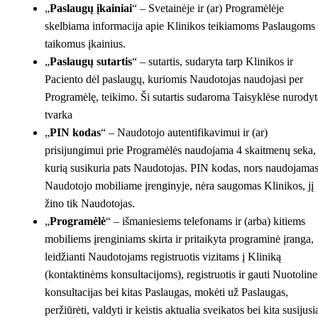
„
Paslaugų įkainiai
“ – Svetainėje ir (ar) Programėlėje
skelbiama informacija apie Klinikos teikiamoms Paslaugoms
taikomus įkainius.
„
Paslaugų sutartis
“ – sutartis, sudaryta tarp Klinikos ir
Paciento dėl paslaugų, kuriomis Naudotojas naudojasi per
Programėlę, teikimo. Ši sutartis sudaroma Taisyklėse nurodyt
tvarka
„
PIN kodas
“ – Naudotojo autentifikavimui ir (ar)
prisijungimui prie Programėlės naudojama 4 skaitmenų seka,
kurią susikuria pats Naudotojas. PIN kodas, nors naudojama
Naudotojo mobiliame įrenginyje, nėra saugomas Klinikos, jį
žino tik Naudotojas.
„
Programėlė
“ – išmaniesiems telefonams ir (arba) kitiems
mobiliems įrenginiams skirta ir pritaikyta programinė įranga,
leidžianti Naudotojams registruotis vizitams į Kliniką
(kontaktinėms konsultacijoms), registruotis ir gauti Nuotoline
konsultacijas bei kitas Paslaugas, mokėti už Paslaugas,
peržiūrėti, valdyti ir keistis aktualia sveikatos bei kita susijusi