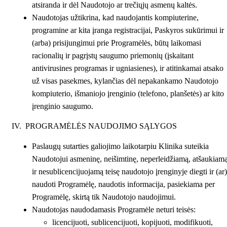
atsiranda ir dėl Naudotojo ar trečiųjų asmenų kaltės.
Naudotojas užtikrina, kad naudojantis kompiuterine,
programine ar kita įranga registracijai, Paskyros sukūrimui ir
(arba) prisijungimui prie Programėlės, būtų laikomasi
racionalių ir pagrįstų saugumo priemonių (įskaitant
antivirusines programas ir ugniasienes), ir atitinkamai atsako
už visas pasekmes, kylančias dėl nepakankamo Naudotojo
kompiuterio, išmaniojo įrenginio (telefono, planšetės) ar kito
įrenginio saugumo.
IV. PROGRAMĖLĖS NAUDOJIMO SĄLYGOS
Paslaugų sutarties galiojimo laikotarpiu Klinika suteikia
Naudotojui asmeninę, neišimtinę, neperleidžiamą, atšaukiam
ir nesublicencijuojamą teisę naudotojo įrenginyje diegti ir (ar)
naudoti Programėlę, naudotis informacija, pasiekiama per
Programėlę, skirtą tik Naudotojo naudojimui.
Naudotojas naudodamasis Programėle neturi teisės:
licencijuoti, sublicencijuoti, kopijuoti, modifikuoti,