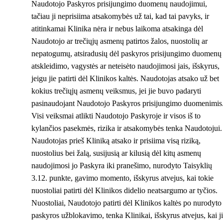
Naudotojo Paskyros prisijungimo duomenų naudojimui,
tačiau ji neprisiima atsakomybės už tai, kad tai pavyks, ir
atitinkamai Klinika nėra ir nebus laikoma atsakinga dėl
Naudotojo ar trečiųjų asmenų patirtos žalos, nuostolių ar
nepatogumų, atsiradusių dėl paskyros prisijungimo duomenų
atskleidimo, vagystės ar neteisėto naudojimosi jais, išskyrus,
jeigu jie patirti dėl Klinikos kaltės. Naudotojas atsako už bet
kokius trečiųjų asmenų veiksmus, jei jie buvo padaryti
pasinaudojant Naudotojo Paskyros prisijungimo duomenimis
Visi veiksmai atlikti Naudotojo Paskyroje ir visos iš to
kylančios pasekmės, rizika ir atsakomybės tenka Naudotojui.
Naudotojas prieš Kliniką atsako ir prisiima visą riziką,
nuostolius bei žalą, susijusią ar kilusią dėl kitų asmenų
naudojimosi jo Paskyra iki pranešimo, nurodyto Taisyklių
3.12. punkte, gavimo momento, išskyrus atvejus, kai tokie
nuostoliai patirti dėl Klinikos didelio neatsargumo ar tyčios.
Nuostoliai, Naudotojo patirti dėl Klinikos kaltės po nurodyto
paskyros užblokavimo, tenka Klinikai, išskyrus atvejus, kai j