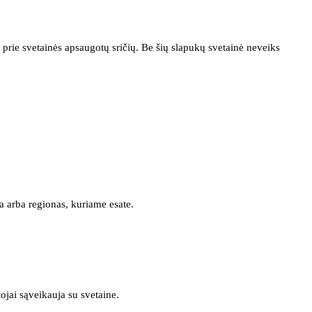
prie svetainės apsaugotų sričių. Be šių slapukų svetainė neveiks
a arba regionas, kuriame esate.
tojai sąveikauja su svetaine.