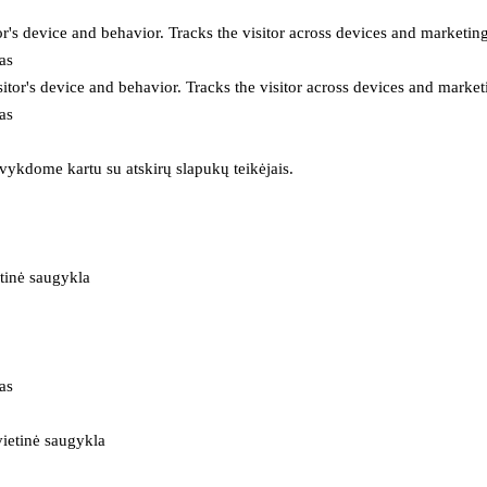
or's device and behavior. Tracks the visitor across devices and marketin
as
itor's device and behavior. Tracks the visitor across devices and market
as
 vykdome kartu su atskirų slapukų teikėjais.
tinė saugykla
as
ietinė saugykla