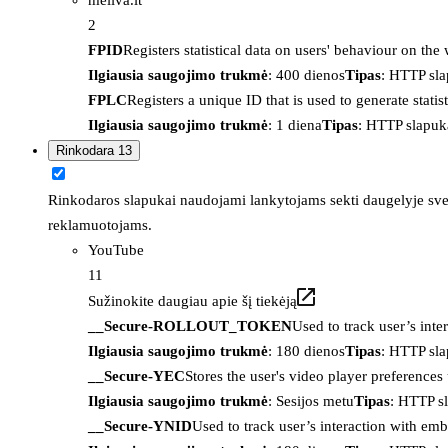
2
FPID
Registers statistical data on users' behaviour on the
Ilgiausia saugojimo trukmė
: 400 dienos
Tipas
: HTTP sl
FPLC
Registers a unique ID that is used to generate statis
Ilgiausia saugojimo trukmė
: 1 diena
Tipas
: HTTP slapuk
Rinkodara
13
Rinkodaros slapukai naudojami lankytojams sekti daugelyje sveta
reklamuotojams.
YouTube
11
Sužinokite daugiau apie šį tiekėją
__Secure-ROLLOUT_TOKEN
Used to track user’s int
Ilgiausia saugojimo trukmė
: 180 dienos
Tipas
: HTTP sl
__Secure-YEC
Stores the user's video player preferenc
Ilgiausia saugojimo trukmė
: Sesijos metu
Tipas
: HTTP s
__Secure-YNID
Used to track user’s interaction with em