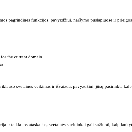
mos pagrindinės funkcijos, pavyzdžiui, naršymo puslapiuose ir prieigos 
e for the current domain
as
iklauso svetainės veikimas ir išvaizda, pavyzdžiui, jūsų pasirinkta kalb
 ir teikia jos ataskaitas, svetainės savininkai gali sužinoti, kaip lanky