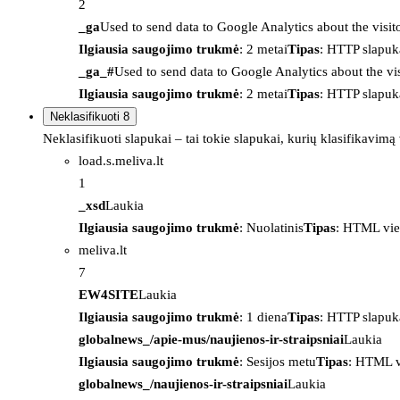
2
_ga
Used to send data to Google Analytics about the visit
Ilgiausia saugojimo trukmė
: 2 metai
Tipas
: HTTP slapuk
_ga_#
Used to send data to Google Analytics about the vis
Ilgiausia saugojimo trukmė
: 2 metai
Tipas
: HTTP slapuk
Neklasifikuoti
8
Neklasifikuoti slapukai – tai tokie slapukai, kurių klasifikavimą
load.s.meliva.lt
1
_xsd
Laukia
Ilgiausia saugojimo trukmė
: Nuolatinis
Tipas
: HTML vie
meliva.lt
7
EW4SITE
Laukia
Ilgiausia saugojimo trukmė
: 1 diena
Tipas
: HTTP slapuk
globalnews_/apie-mus/naujienos-ir-straipsniai
Laukia
Ilgiausia saugojimo trukmė
: Sesijos metu
Tipas
: HTML v
globalnews_/naujienos-ir-straipsniai
Laukia