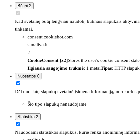
Būtini
2
Kad svetainę būtų lengviau naudoti, būtinais slapukais aktyvina
tinkamai.
consent.cookiebot.com
s.meliva.lt
2
CookieConsent [x2]
Stores the user's cookie consent stat
Ilgiausia saugojimo trukmė
: 1 metai
Tipas
: HTTP slapuk
Nuostatos
0
Dėl nuostatų slapukų svetainė įsimena informaciją, nuo kurios pr
Šio tipo slapukų nenaudojame
Statistika
2
Naudodami statistikos slapukus, kurie renka anoniminę informacija
meliva.lt