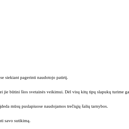
se siekiant pagerinti naudotojo patirtį.
ei jie būtini šios svetainės veikimui. Dėl visų kitų tipų slapukų turime ga
s įdeda mūsų puslapiuose naudojamos trečiųjų šalių tarnybos.
mti savo sutikimą.