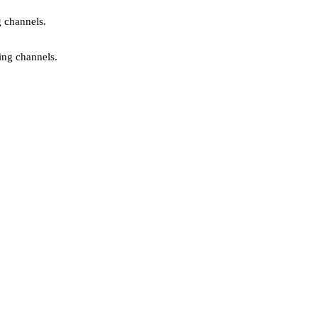
g channels.
ing channels.