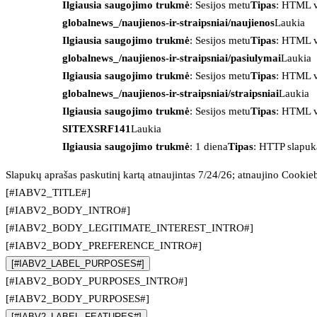
Ilgiausia saugojimo trukmė
: Sesijos metu
Tipas
: HTML v
globalnews_/naujienos-ir-straipsniai/naujienos
Laukia
Ilgiausia saugojimo trukmė
: Sesijos metu
Tipas
: HTML v
globalnews_/naujienos-ir-straipsniai/pasiulymai
Laukia
Ilgiausia saugojimo trukmė
: Sesijos metu
Tipas
: HTML v
globalnews_/naujienos-ir-straipsniai/straipsniai
Laukia
Ilgiausia saugojimo trukmė
: Sesijos metu
Tipas
: HTML v
SITEXSRF141
Laukia
Ilgiausia saugojimo trukmė
: 1 diena
Tipas
: HTTP slapuk
Slapukų aprašas paskutinį kartą atnaujintas 7/24/26; atnaujino
Cookie
[#IABV2_TITLE#]
[#IABV2_BODY_INTRO#]
[#IABV2_BODY_LEGITIMATE_INTEREST_INTRO#]
[#IABV2_BODY_PREFERENCE_INTRO#]
[#IABV2_LABEL_PURPOSES#]
[#IABV2_BODY_PURPOSES_INTRO#]
[#IABV2_BODY_PURPOSES#]
[#IABV2_LABEL_FEATURES#]