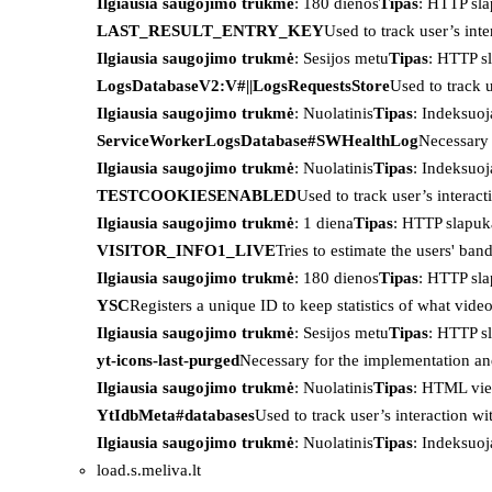
Ilgiausia saugojimo trukmė
: 180 dienos
Tipas
: HTTP sl
LAST_RESULT_ENTRY_KEY
Used to track user’s int
Ilgiausia saugojimo trukmė
: Sesijos metu
Tipas
: HTTP s
LogsDatabaseV2:V#||LogsRequestsStore
Used to track 
Ilgiausia saugojimo trukmė
: Nuolatinis
Tipas
: Indeksu
ServiceWorkerLogsDatabase#SWHealthLog
Necessary 
Ilgiausia saugojimo trukmė
: Nuolatinis
Tipas
: Indeksu
TESTCOOKIESENABLED
Used to track user’s interac
Ilgiausia saugojimo trukmė
: 1 diena
Tipas
: HTTP slapuk
VISITOR_INFO1_LIVE
Tries to estimate the users' ba
Ilgiausia saugojimo trukmė
: 180 dienos
Tipas
: HTTP sl
YSC
Registers a unique ID to keep statistics of what vid
Ilgiausia saugojimo trukmė
: Sesijos metu
Tipas
: HTTP s
yt-icons-last-purged
Necessary for the implementation an
Ilgiausia saugojimo trukmė
: Nuolatinis
Tipas
: HTML vie
YtIdbMeta#databases
Used to track user’s interaction w
Ilgiausia saugojimo trukmė
: Nuolatinis
Tipas
: Indeksu
load.s.meliva.lt