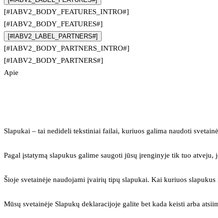
[#IABV2_BODY_FEATURES_INTRO#]
[#IABV2_BODY_FEATURES#]
[#IABV2_LABEL_PARTNERS#]
[#IABV2_BODY_PARTNERS_INTRO#]
[#IABV2_BODY_PARTNERS#]
Apie
Slapukai – tai nedideli tekstiniai failai, kuriuos galima naudoti svetainė
Pagal įstatymą slapukus galime saugoti jūsų įrenginyje tik tuo atveju, j
Šioje svetainėje naudojami įvairių tipų slapukai. Kai kuriuos slapuku
Mūsų svetainėje Slapukų deklaracijoje galite bet kada keisti arba atsii