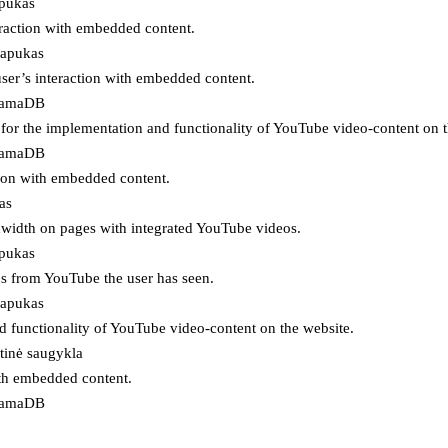
apukas
eraction with embedded content.
lapukas
user’s interaction with embedded content.
ojamaDB
for the implementation and functionality of YouTube video-content on t
ojamaDB
tion with embedded content.
as
ndwidth on pages with integrated YouTube videos.
apukas
eos from YouTube the user has seen.
lapukas
d functionality of YouTube video-content on the website.
tinė saugykla
ith embedded content.
ojamaDB