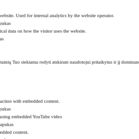
 website. Used for internal analytics by the website operator.
apukas
tical data on how the visitor uses the website.
as
inių Tuo siekiama rodyti atskiram naudotojui pritaikytus ir jį dominanči
eraction with embedded content.
apukas
es using embedded YouTube video
lapukas
bedded content.