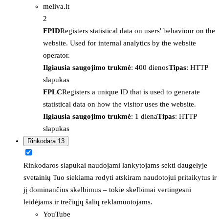
meliva.lt
2
FPID
Registers statistical data on users' behaviour on the
website. Used for internal analytics by the website
operator.
Ilgiausia saugojimo trukmė
: 400 dienos
Tipas
: HTTP
slapukas
FPLC
Registers a unique ID that is used to generate
statistical data on how the visitor uses the website.
Ilgiausia saugojimo trukmė
: 1 diena
Tipas
: HTTP
slapukas
Rinkodara
13
Rinkodaros slapukai naudojami lankytojams sekti daugelyje
svetainių Tuo siekiama rodyti atskiram naudotojui pritaikytus ir
jį dominančius skelbimus – tokie skelbimai vertingesni
leidėjams ir trečiųjų šalių reklamuotojams.
YouTube