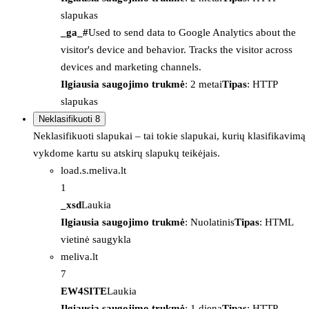
slapukas
_ga_#
Used to send data to Google Analytics about the
visitor's device and behavior. Tracks the visitor across
devices and marketing channels.
Ilgiausia saugojimo trukmė
: 2 metai
Tipas
: HTTP
slapukas
Neklasifikuoti
8
Neklasifikuoti slapukai – tai tokie slapukai, kurių klasifikavimą
vykdome kartu su atskirų slapukų teikėjais.
load.s.meliva.lt
1
_xsd
Laukia
Ilgiausia saugojimo trukmė
: Nuolatinis
Tipas
: HTML
vietinė saugykla
meliva.lt
7
EW4SITE
Laukia
Ilgiausia saugojimo trukmė
: 1 diena
Tipas
: HTTP