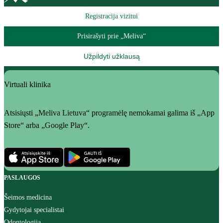
Registracija vizitui
Prisirašyti prie „Meliva“
Užpildyti užklausą
Virtuali klinika
Atsisiųsti „Meliva Lietuva“ programėlę nemokamai galima iš „App
Store“ arba „Google Play“.
PASLAUGOS
Šeimos medicina
Gydytojai specialistai
Odontologija