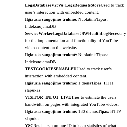
LogsDatabaseV2:V#||LogsRequestsStore
Used to track
user’s interaction with embedded content.
Ilgiausia saugojimo trukmė
: Nuolatinis
Tipas
:
IndeksuojamaDB
ServiceWorkerLogsDatabase#SWHealthLog
Necessary
for the implementation and functionality of YouTube
video-content on the website.
Ilgiausia saugojimo trukmė
: Nuolatinis
Tipas
:
IndeksuojamaDB
TESTCOOKIESENABLED
Used to track user’s
interaction with embedded content.
Ilgiausia saugojimo trukmė
: 1 diena
Tipas
: HTTP
slapukas
VISITOR_INFO1_LIVE
Tries to estimate the users'
bandwidth on pages with integrated YouTube videos.
Ilgiausia saugojimo trukmė
: 180 dienos
Tipas
: HTTP
slapukas
YSC
Registers a unique ID to keep statistics of what