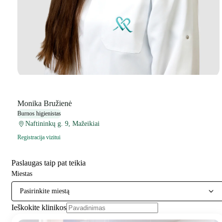
Monika Bružienė
Burnos higienistas
Naftininkų g. 9, Mažeikiai
Registracija vizitui
Paslaugas taip pat teikia
Miestas
Pasirinkite miestą
Ieškokite klinikos