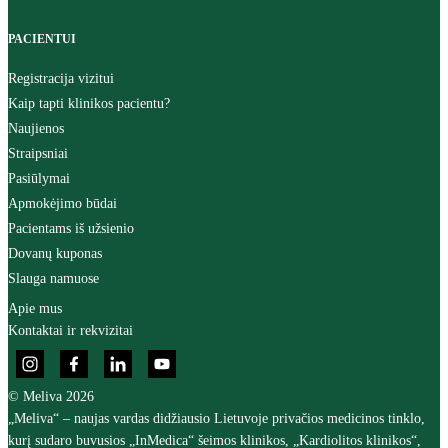
PACIENTUI
Registracija vizitui
Kaip tapti klinikos pacientu?
Naujienos
Straipsniai
Pasiūlymai
Apmokėjimo būdai
Pacientams iš užsienio
Dovanų kuponas
Slauga namuose
Apie mus
Kontaktai ir rekvizitai
© Meliva 2026
„Meliva“ – naujas vardas didžiausio Lietuvoje privačios medicinos tinklo,
kurį sudaro buvusios „InMedica“ šeimos klinikos, „Kardiolitos klinikos“,