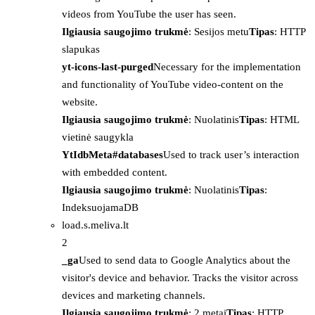
videos from YouTube the user has seen.
Ilgiausia saugojimo trukmė
: Sesijos metu
Tipas
: HTTP
slapukas
yt-icons-last-purged
Necessary for the implementation
and functionality of YouTube video-content on the
website.
Ilgiausia saugojimo trukmė
: Nuolatinis
Tipas
: HTML
vietinė saugykla
YtIdbMeta#databases
Used to track user’s interaction
with embedded content.
Ilgiausia saugojimo trukmė
: Nuolatinis
Tipas
:
IndeksuojamaDB
load.s.meliva.lt
2
_ga
Used to send data to Google Analytics about the
visitor's device and behavior. Tracks the visitor across
devices and marketing channels.
Ilgiausia saugojimo trukmė
: 2 metai
Tipas
: HTTP