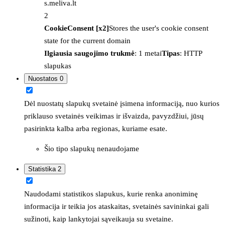
s.meliva.lt
2
CookieConsent [x2]
Stores the user's cookie consent
state for the current domain
Ilgiausia saugojimo trukmė
: 1 metai
Tipas
: HTTP
slapukas
Nuostatos
0
Dėl nuostatų slapukų svetainė įsimena informaciją, nuo kurios
priklauso svetainės veikimas ir išvaizda, pavyzdžiui, jūsų
pasirinkta kalba arba regionas, kuriame esate.
Šio tipo slapukų nenaudojame
Statistika
2
Naudodami statistikos slapukus, kurie renka anoniminę
informacija ir teikia jos ataskaitas, svetainės savininkai gali
sužinoti, kaip lankytojai sąveikauja su svetaine.