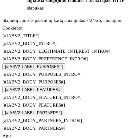
Ilgiausia saugojimo trukmė
: 1 diena
Tipas
: HTTP
slapukas
Slapukų aprašas paskutinį kartą atnaujintas 7/24/26; atnaujino
Cookiebot
[#IABV2_TITLE#]
[#IABV2_BODY_INTRO#]
[#IABV2_BODY_LEGITIMATE_INTEREST_INTRO#]
[#IABV2_BODY_PREFERENCE_INTRO#]
[#IABV2_LABEL_PURPOSES#]
[#IABV2_BODY_PURPOSES_INTRO#]
[#IABV2_BODY_PURPOSES#]
[#IABV2_LABEL_FEATURES#]
[#IABV2_BODY_FEATURES_INTRO#]
[#IABV2_BODY_FEATURES#]
[#IABV2_LABEL_PARTNERS#]
[#IABV2_BODY_PARTNERS_INTRO#]
[#IABV2_BODY_PARTNERS#]
Apie