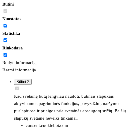
Būtini
Nuostatos
Statistika
Rinkodara
Rodyti informaciją
Išsami informacija
Būtini
2
Kad svetainę būtų lengviau naudoti, būtinais slapukais
aktyvinamos pagrindinės funkcijos, pavyzdžiui, naršymo
puslapiuose ir prieigos prie svetainės apsaugotų sričių. Be šių
slapukų svetainė neveiks tinkamai.
consent.cookiebot.com