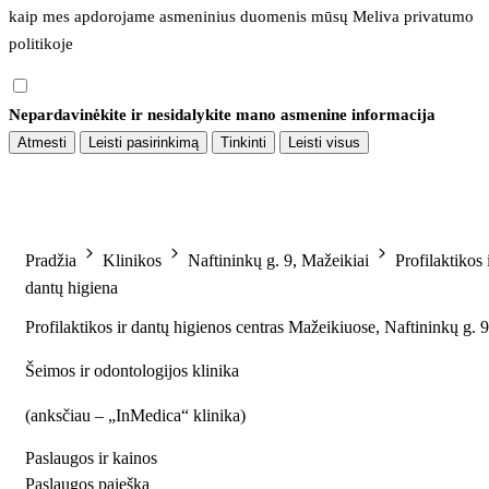
kaip mes apdorojame asmeninius duomenis mūsų 
Meliva privatumo 
politikoje
Nepardavinėkite ir nesidalykite mano asmenine informacija
Atmesti
Leisti pasirinkimą
Tinkinti
Leisti visus
Pradžia
Klinikos
Naftininkų g. 9, Mažeikiai
Profilaktikos 
dantų higiena
Profilaktikos ir dantų higienos centras Mažeikiuose, Naftininkų g. 9
Šeimos ir odontologijos klinika
(
anksčiau – „InMedica“ klinika
)
Paslaugos ir kainos
Paslaugos paieška