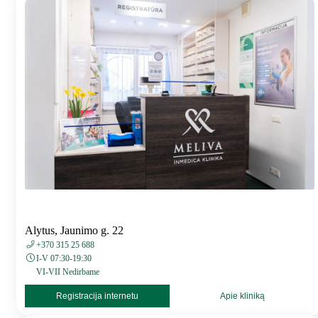
Alytus, Jaunimo g. 22
+370 315 25 688
I-V 07:30-19:30
VI-VII Nedirbame
Registracija internetu
Apie kliniką