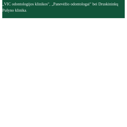
„VIC odontologijos klinikos“, „Panevėžio odontologai“ bei Druskininkų
Pušyno klinika.