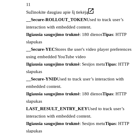
11
Sužinokite daugiau apie šį tiekėją
__Secure-ROLLOUT_TOKEN
Used to track user’s
interaction with embedded content.
Ilgiausia saugojimo trukmė
: 180 dienos
Tipas
: HTTP
slapukas
__Secure-YEC
Stores the user's video player preferences
using embedded YouTube video
Ilgiausia saugojimo trukmė
: Sesijos metu
Tipas
: HTTP
slapukas
__Secure-YNID
Used to track user’s interaction with
embedded content.
Ilgiausia saugojimo trukmė
: 180 dienos
Tipas
: HTTP
slapukas
LAST_RESULT_ENTRY_KEY
Used to track user’s
interaction with embedded content.
Ilgiausia saugojimo trukmė
: Sesijos metu
Tipas
: HTTP
slapukas