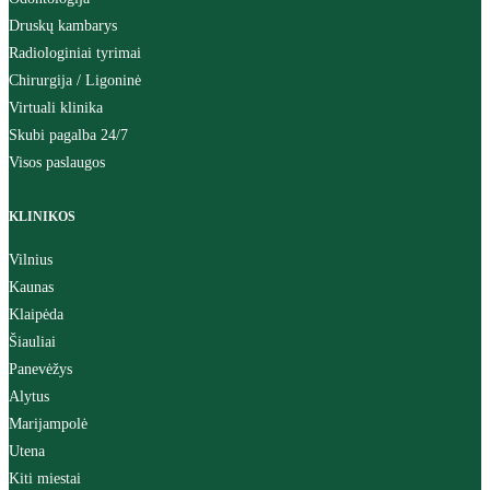
Druskų kambarys
Radiologiniai tyrimai
Chirurgija / Ligoninė
Virtuali klinika
Skubi pagalba 24/7
Visos paslaugos
KLINIKOS
Vilnius
Kaunas
Klaipėda
Šiauliai
Panevėžys
Alytus
Marijampolė
Utena
Kiti miestai