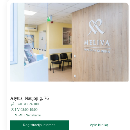
Alytus, Naujoji g. 76
+370 315 24 100
I-V 08:00-19:00
VI-VII Nedirbame
Registracija internetu
Apie kliniką