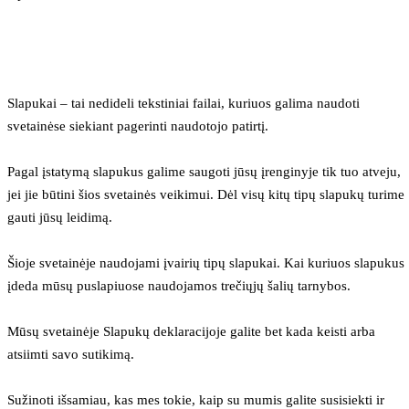
Slapukai – tai nedideli tekstiniai failai, kuriuos galima naudoti 
svetainėse siekiant pagerinti naudotojo patirtį.
Pagal įstatymą slapukus galime saugoti jūsų įrenginyje tik tuo atveju, 
jei jie būtini šios svetainės veikimui. Dėl visų kitų tipų slapukų turime 
gauti jūsų leidimą.
Šioje svetainėje naudojami įvairių tipų slapukai. Kai kuriuos slapukus 
įdeda mūsų puslapiuose naudojamos trečiųjų šalių tarnybos.
Mūsų svetainėje Slapukų deklaracijoje galite bet kada keisti arba 
atsiimti savo sutikimą.
Sužinoti išsamiau, kas mes tokie, kaip su mumis galite susisiekti ir 