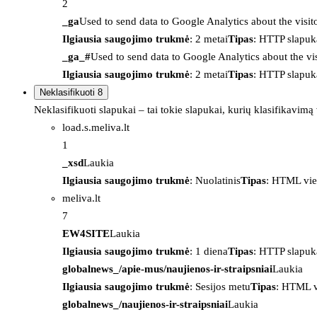
2
_ga
Used to send data to Google Analytics about the visit
Ilgiausia saugojimo trukmė
: 2 metai
Tipas
: HTTP slapuk
_ga_#
Used to send data to Google Analytics about the vis
Ilgiausia saugojimo trukmė
: 2 metai
Tipas
: HTTP slapuk
Neklasifikuoti
8
Neklasifikuoti slapukai – tai tokie slapukai, kurių klasifikavimą
load.s.meliva.lt
1
_xsd
Laukia
Ilgiausia saugojimo trukmė
: Nuolatinis
Tipas
: HTML vie
meliva.lt
7
EW4SITE
Laukia
Ilgiausia saugojimo trukmė
: 1 diena
Tipas
: HTTP slapuk
globalnews_/apie-mus/naujienos-ir-straipsniai
Laukia
Ilgiausia saugojimo trukmė
: Sesijos metu
Tipas
: HTML v
globalnews_/naujienos-ir-straipsniai
Laukia