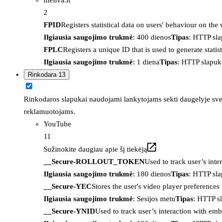
2
FPID
Registers statistical data on users' behaviour on the
Ilgiausia saugojimo trukmė
: 400 dienos
Tipas
: HTTP sl
FPLC
Registers a unique ID that is used to generate statis
Ilgiausia saugojimo trukmė
: 1 diena
Tipas
: HTTP slapuk
Rinkodara
13
Rinkodaros slapukai naudojami lankytojams sekti daugelyje sveta
reklamuotojams.
YouTube
11
Sužinokite daugiau apie šį tiekėją
__Secure-ROLLOUT_TOKEN
Used to track user’s int
Ilgiausia saugojimo trukmė
: 180 dienos
Tipas
: HTTP sl
__Secure-YEC
Stores the user's video player preferenc
Ilgiausia saugojimo trukmė
: Sesijos metu
Tipas
: HTTP s
__Secure-YNID
Used to track user’s interaction with em