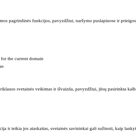
mos pagrindinės funkcijos, pavyzdžiui, naršymo puslapiuose ir prieigos 
e for the current domain
as
iklauso svetainės veikimas ir išvaizda, pavyzdžiui, jūsų pasirinkta kalb
 ir teikia jos ataskaitas, svetainės savininkai gali sužinoti, kaip lanky