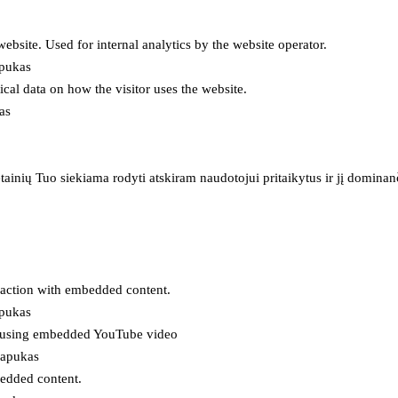
 website. Used for internal analytics by the website operator.
apukas
tical data on how the visitor uses the website.
as
inių Tuo siekiama rodyti atskiram naudotojui pritaikytus ir jį dominanči
eraction with embedded content.
apukas
es using embedded YouTube video
lapukas
bedded content.