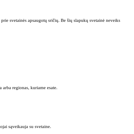
prie svetainės apsaugotų sričių. Be šių slapukų svetainė neveiks
a arba regionas, kuriame esate.
tojai sąveikauja su svetaine.