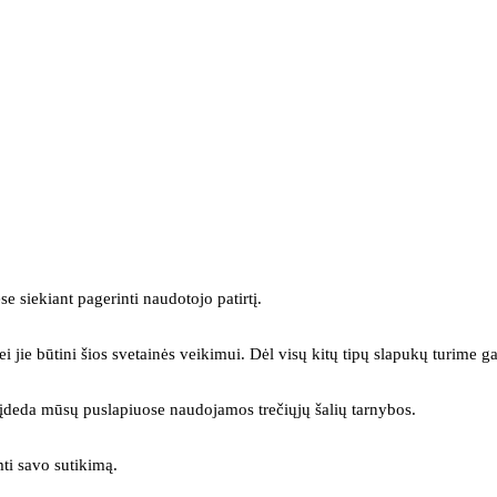
se siekiant pagerinti naudotojo patirtį.
ei jie būtini šios svetainės veikimui. Dėl visų kitų tipų slapukų turime ga
s įdeda mūsų puslapiuose naudojamos trečiųjų šalių tarnybos.
mti savo sutikimą.