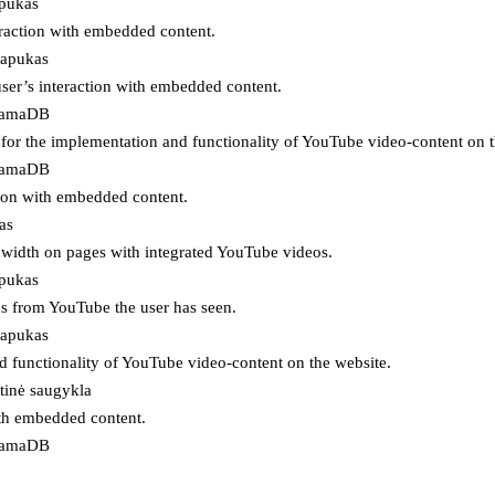
apukas
eraction with embedded content.
lapukas
user’s interaction with embedded content.
ojamaDB
for the implementation and functionality of YouTube video-content on t
ojamaDB
tion with embedded content.
as
ndwidth on pages with integrated YouTube videos.
apukas
eos from YouTube the user has seen.
lapukas
d functionality of YouTube video-content on the website.
tinė saugykla
ith embedded content.
ojamaDB