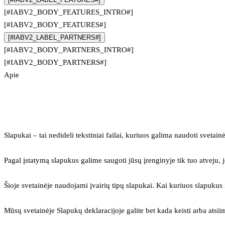
[#IABV2_BODY_FEATURES_INTRO#]
[#IABV2_BODY_FEATURES#]
[#IABV2_LABEL_PARTNERS#]
[#IABV2_BODY_PARTNERS_INTRO#]
[#IABV2_BODY_PARTNERS#]
Apie
Slapukai – tai nedideli tekstiniai failai, kuriuos galima naudoti svetainė
Pagal įstatymą slapukus galime saugoti jūsų įrenginyje tik tuo atveju, j
Šioje svetainėje naudojami įvairių tipų slapukai. Kai kuriuos slapuku
Mūsų svetainėje Slapukų deklaracijoje galite bet kada keisti arba atsii