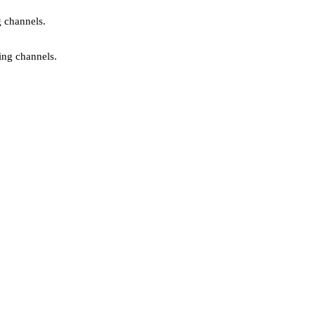
g channels.
ing channels.