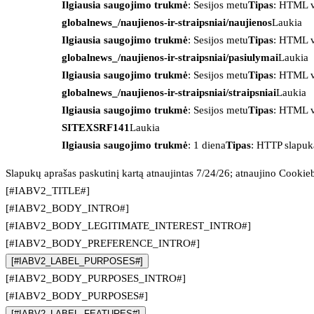
Ilgiausia saugojimo trukmė
: Sesijos metu
Tipas
: HTML v
globalnews_/naujienos-ir-straipsniai/naujienos
Laukia
Ilgiausia saugojimo trukmė
: Sesijos metu
Tipas
: HTML v
globalnews_/naujienos-ir-straipsniai/pasiulymai
Laukia
Ilgiausia saugojimo trukmė
: Sesijos metu
Tipas
: HTML v
globalnews_/naujienos-ir-straipsniai/straipsniai
Laukia
Ilgiausia saugojimo trukmė
: Sesijos metu
Tipas
: HTML v
SITEXSRF141
Laukia
Ilgiausia saugojimo trukmė
: 1 diena
Tipas
: HTTP slapuk
Slapukų aprašas paskutinį kartą atnaujintas 7/24/26; atnaujino
Cookie
[#IABV2_TITLE#]
[#IABV2_BODY_INTRO#]
[#IABV2_BODY_LEGITIMATE_INTEREST_INTRO#]
[#IABV2_BODY_PREFERENCE_INTRO#]
[#IABV2_LABEL_PURPOSES#]
[#IABV2_BODY_PURPOSES_INTRO#]
[#IABV2_BODY_PURPOSES#]
[#IABV2_LABEL_FEATURES#]