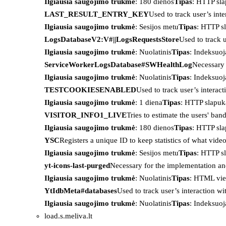
Ilgiausia saugojimo trukmė
: 180 dienos
Tipas
: HTTP sl
LAST_RESULT_ENTRY_KEY
Used to track user’s int
Ilgiausia saugojimo trukmė
: Sesijos metu
Tipas
: HTTP s
LogsDatabaseV2:V#||LogsRequestsStore
Used to track 
Ilgiausia saugojimo trukmė
: Nuolatinis
Tipas
: Indeksu
ServiceWorkerLogsDatabase#SWHealthLog
Necessary 
Ilgiausia saugojimo trukmė
: Nuolatinis
Tipas
: Indeksu
TESTCOOKIESENABLED
Used to track user’s interac
Ilgiausia saugojimo trukmė
: 1 diena
Tipas
: HTTP slapuk
VISITOR_INFO1_LIVE
Tries to estimate the users' ba
Ilgiausia saugojimo trukmė
: 180 dienos
Tipas
: HTTP sl
YSC
Registers a unique ID to keep statistics of what vid
Ilgiausia saugojimo trukmė
: Sesijos metu
Tipas
: HTTP s
yt-icons-last-purged
Necessary for the implementation an
Ilgiausia saugojimo trukmė
: Nuolatinis
Tipas
: HTML vie
YtIdbMeta#databases
Used to track user’s interaction w
Ilgiausia saugojimo trukmė
: Nuolatinis
Tipas
: Indeksu
load.s.meliva.lt