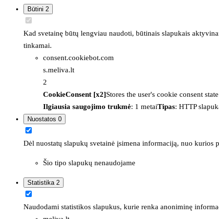
Būtini
2
Kad svetainę būtų lengviau naudoti, būtinais slapukais aktyvina
tinkamai.
consent.cookiebot.com
s.meliva.lt
2
CookieConsent [x2]
Stores the user's cookie consent stat
Ilgiausia saugojimo trukmė
: 1 metai
Tipas
: HTTP slapuk
Nuostatos
0
Dėl nuostatų slapukų svetainė įsimena informaciją, nuo kurios pr
Šio tipo slapukų nenaudojame
Statistika
2
Naudodami statistikos slapukus, kurie renka anoniminę informacija
meliva.lt