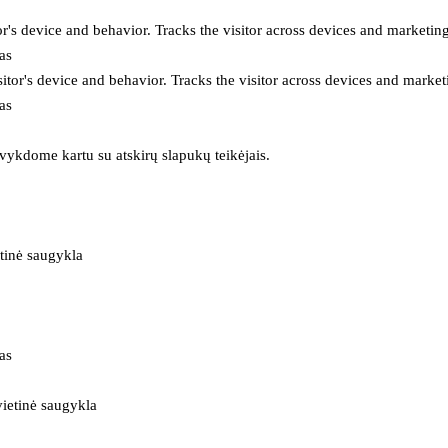
or's device and behavior. Tracks the visitor across devices and marketin
as
itor's device and behavior. Tracks the visitor across devices and market
as
 vykdome kartu su atskirų slapukų teikėjais.
tinė saugykla
as
ietinė saugykla