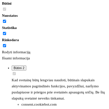
Būtini
Nuostatos
Statistika
Rinkodara
Rodyti informaciją
Išsami informacija
Būtini
2
Kad svetainę būtų lengviau naudoti, būtinais slapukais
aktyvinamos pagrindinės funkcijos, pavyzdžiui, naršymo
puslapiuose ir prieigos prie svetainės apsaugotų sričių. Be šių
slapukų svetainė neveiks tinkamai.
consent.cookiebot.com