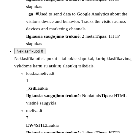
slapukas
_ga_#
Used to send data to Google Analytics about the
visitor's device and behavior. Tracks the visitor across
devices and marketing channels.
Ilgiausia saugojimo trukmė
: 2 metai
Tipas
: HTTP
slapukas
Neklasifikuoti
8
Neklasifikuoti slapukai – tai tokie slapukai, kurių klasifikavimą
vykdome kartu su atskirų slapukų teikėjais.
load.s.meliva.lt
1
_xsd
Laukia
Ilgiausia saugojimo trukmė
: Nuolatinis
Tipas
: HTML
vietinė saugykla
meliva.lt
7
EW4SITE
Laukia
Ilgiausia saugojimo trukmė
: 1 diena
Tipas
: HTTP