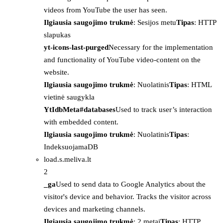
videos from YouTube the user has seen.
Ilgiausia saugojimo trukmė
: Sesijos metu
Tipas
: HTTP
slapukas
yt-icons-last-purged
Necessary for the implementation
and functionality of YouTube video-content on the
website.
Ilgiausia saugojimo trukmė
: Nuolatinis
Tipas
: HTML
vietinė saugykla
YtIdbMeta#databases
Used to track user’s interaction
with embedded content.
Ilgiausia saugojimo trukmė
: Nuolatinis
Tipas
:
IndeksuojamaDB
load.s.meliva.lt
2
_ga
Used to send data to Google Analytics about the
visitor's device and behavior. Tracks the visitor across
devices and marketing channels.
Ilgiausia saugojimo trukmė
: 2 metai
Tipas
: HTTP