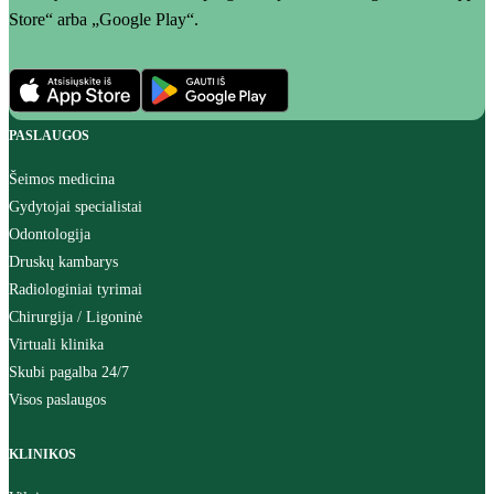
Store“ arba „Google Play“.
PASLAUGOS
Šeimos medicina
Gydytojai specialistai
Odontologija
Druskų kambarys
Radiologiniai tyrimai
Chirurgija / Ligoninė
Virtuali klinika
Skubi pagalba 24/7
Visos paslaugos
KLINIKOS