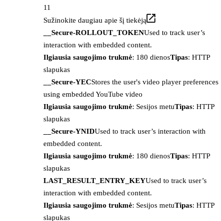
11
Sužinokite daugiau apie šį tiekėją
__Secure-ROLLOUT_TOKEN
Used to track user’s
interaction with embedded content.
Ilgiausia saugojimo trukmė
: 180 dienos
Tipas
: HTTP
slapukas
__Secure-YEC
Stores the user's video player preferences
using embedded YouTube video
Ilgiausia saugojimo trukmė
: Sesijos metu
Tipas
: HTTP
slapukas
__Secure-YNID
Used to track user’s interaction with
embedded content.
Ilgiausia saugojimo trukmė
: 180 dienos
Tipas
: HTTP
slapukas
LAST_RESULT_ENTRY_KEY
Used to track user’s
interaction with embedded content.
Ilgiausia saugojimo trukmė
: Sesijos metu
Tipas
: HTTP
slapukas