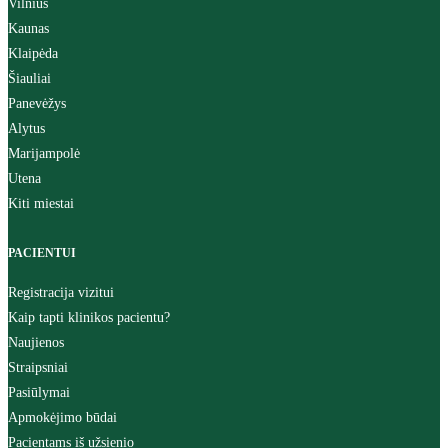
Vilnius
Kaunas
Klaipėda
Šiauliai
Panevėžys
Alytus
Marijampolė
Utena
Kiti miestai
PACIENTUI
Registracija vizitui
Kaip tapti klinikos pacientu?
Naujienos
Straipsniai
Pasiūlymai
Apmokėjimo būdai
Pacientams iš užsienio