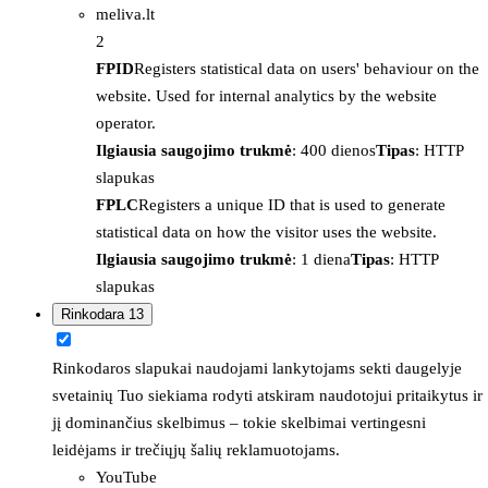
meliva.lt
2
FPID
Registers statistical data on users' behaviour on the
website. Used for internal analytics by the website
operator.
Ilgiausia saugojimo trukmė
: 400 dienos
Tipas
: HTTP
slapukas
FPLC
Registers a unique ID that is used to generate
statistical data on how the visitor uses the website.
Ilgiausia saugojimo trukmė
: 1 diena
Tipas
: HTTP
slapukas
Rinkodara
13
Rinkodaros slapukai naudojami lankytojams sekti daugelyje
svetainių Tuo siekiama rodyti atskiram naudotojui pritaikytus ir
jį dominančius skelbimus – tokie skelbimai vertingesni
leidėjams ir trečiųjų šalių reklamuotojams.
YouTube