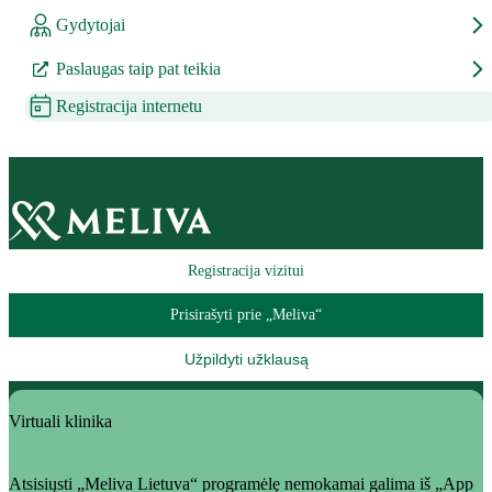
Gydytojai
Paslaugas taip pat teikia
Registracija internetu
Registracija vizitui
Prisirašyti prie „Meliva“
Užpildyti užklausą
Virtuali klinika
Atsisiųsti „Meliva Lietuva“ programėlę nemokamai galima iš „App