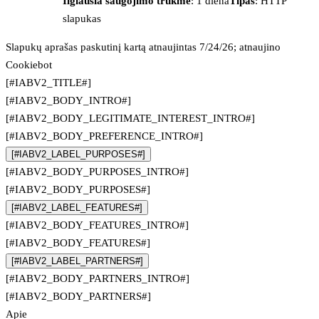
Ilgiausia saugojimo trukmė
: 1 diena
Tipas
: HTTP
slapukas
Slapukų aprašas paskutinį kartą atnaujintas 7/24/26; atnaujino
Cookiebot
[#IABV2_TITLE#]
[#IABV2_BODY_INTRO#]
[#IABV2_BODY_LEGITIMATE_INTEREST_INTRO#]
[#IABV2_BODY_PREFERENCE_INTRO#]
[#IABV2_LABEL_PURPOSES#]
[#IABV2_BODY_PURPOSES_INTRO#]
[#IABV2_BODY_PURPOSES#]
[#IABV2_LABEL_FEATURES#]
[#IABV2_BODY_FEATURES_INTRO#]
[#IABV2_BODY_FEATURES#]
[#IABV2_LABEL_PARTNERS#]
[#IABV2_BODY_PARTNERS_INTRO#]
[#IABV2_BODY_PARTNERS#]
Apie