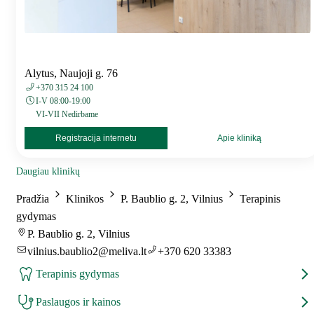
Alytus, Naujoji g. 76
+370 315 24 100
I-V 08:00-19:00
VI-VII Nedirbame
Registracija internetu
Apie kliniką
Daugiau klinikų
Pradžia
Klinikos
P. Baublio g. 2, Vilnius
Terapinis
gydymas
P. Baublio g. 2, Vilnius
vilnius.baublio2@meliva.lt
+370 620 33383
Terapinis gydymas
Paslaugos ir kainos