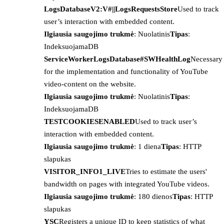
LogsDatabaseV2:V#||LogsRequestsStore
Used to track
user’s interaction with embedded content.
Ilgiausia saugojimo trukmė
: Nuolatinis
Tipas
:
IndeksuojamaDB
ServiceWorkerLogsDatabase#SWHealthLog
Necessary
for the implementation and functionality of YouTube
video-content on the website.
Ilgiausia saugojimo trukmė
: Nuolatinis
Tipas
:
IndeksuojamaDB
TESTCOOKIESENABLED
Used to track user’s
interaction with embedded content.
Ilgiausia saugojimo trukmė
: 1 diena
Tipas
: HTTP
slapukas
VISITOR_INFO1_LIVE
Tries to estimate the users'
bandwidth on pages with integrated YouTube videos.
Ilgiausia saugojimo trukmė
: 180 dienos
Tipas
: HTTP
slapukas
YSC
Registers a unique ID to keep statistics of what