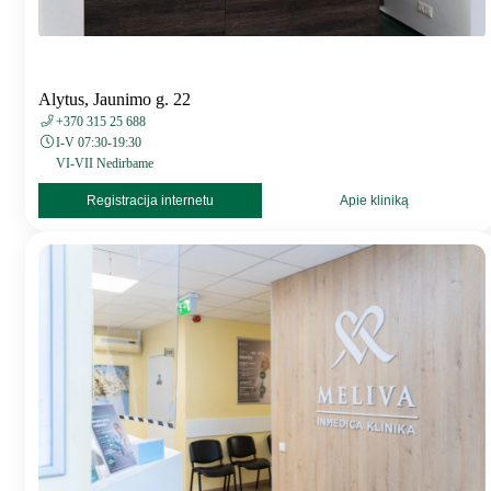
Alytus, Jaunimo g. 22
+370 315 25 688
I-V 07:30-19:30
VI-VII Nedirbame
Registracija internetu
Apie kliniką