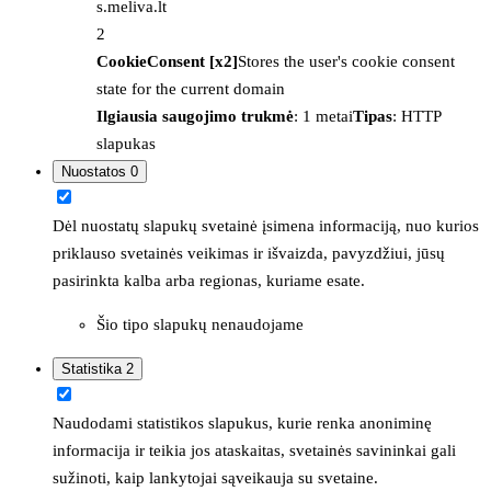
s.meliva.lt
2
CookieConsent [x2]
Stores the user's cookie consent
state for the current domain
Ilgiausia saugojimo trukmė
: 1 metai
Tipas
: HTTP
slapukas
Nuostatos
0
Dėl nuostatų slapukų svetainė įsimena informaciją, nuo kurios
priklauso svetainės veikimas ir išvaizda, pavyzdžiui, jūsų
pasirinkta kalba arba regionas, kuriame esate.
Šio tipo slapukų nenaudojame
Statistika
2
Naudodami statistikos slapukus, kurie renka anoniminę
informacija ir teikia jos ataskaitas, svetainės savininkai gali
sužinoti, kaip lankytojai sąveikauja su svetaine.