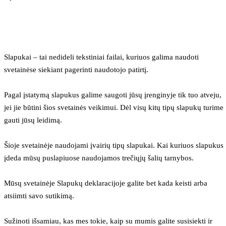
Slapukai – tai nedideli tekstiniai failai, kuriuos galima naudoti 
svetainėse siekiant pagerinti naudotojo patirtį.
Pagal įstatymą slapukus galime saugoti jūsų įrenginyje tik tuo atveju, 
jei jie būtini šios svetainės veikimui. Dėl visų kitų tipų slapukų turime 
gauti jūsų leidimą.
Šioje svetainėje naudojami įvairių tipų slapukai. Kai kuriuos slapukus 
įdeda mūsų puslapiuose naudojamos trečiųjų šalių tarnybos.
Mūsų svetainėje Slapukų deklaracijoje galite bet kada keisti arba 
atsiimti savo sutikimą.
Sužinoti išsamiau, kas mes tokie, kaip su mumis galite susisiekti ir 