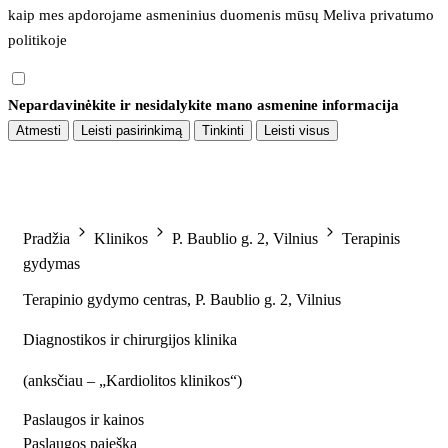
kaip mes apdorojame asmeninius duomenis mūsų 
Meliva privatumo 
politikoje
Nepardavinėkite ir nesidalykite mano asmenine informacija
Atmesti
Leisti pasirinkimą
Tinkinti
Leisti visus
Pradžia
Klinikos
P. Baublio g. 2, Vilnius
Terapinis
gydymas
Terapinio gydymo centras, P. Baublio g. 2, Vilnius
Diagnostikos ir chirurgijos klinika
(
anksčiau – „Kardiolitos klinikos“
)
Paslaugos ir kainos
Paslaugos paieška