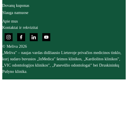
Dovanų kuponas
Slauga namuose
Apie mus
Kontaktai ir rekvizitai
© Meliva 2026
„Meliva“ – naujas vardas didžiausio Lietuvoje privačios medicinos tinklo,
kurį sudaro buvusios „InMedica“ šeimos klinikos, „Kardiolitos klinikos“,
„VIC odontologijos klinikos“, „Panevėžio odontologai“ bei Druskininkų
Pušyno klinika.