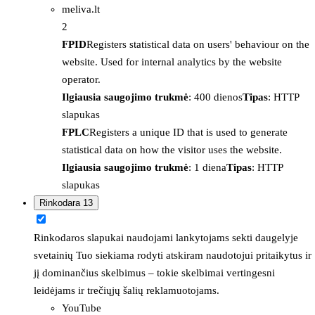
meliva.lt
2
FPID
Registers statistical data on users' behaviour on the
website. Used for internal analytics by the website
operator.
Ilgiausia saugojimo trukmė
: 400 dienos
Tipas
: HTTP
slapukas
FPLC
Registers a unique ID that is used to generate
statistical data on how the visitor uses the website.
Ilgiausia saugojimo trukmė
: 1 diena
Tipas
: HTTP
slapukas
Rinkodara
13
Rinkodaros slapukai naudojami lankytojams sekti daugelyje
svetainių Tuo siekiama rodyti atskiram naudotojui pritaikytus ir
jį dominančius skelbimus – tokie skelbimai vertingesni
leidėjams ir trečiųjų šalių reklamuotojams.
YouTube