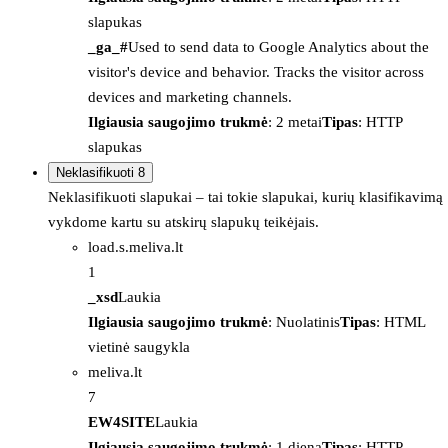
slapukas
_ga_#
Used to send data to Google Analytics about the
visitor's device and behavior. Tracks the visitor across
devices and marketing channels.
Ilgiausia saugojimo trukmė
: 2 metai
Tipas
: HTTP
slapukas
Neklasifikuoti
8
Neklasifikuoti slapukai – tai tokie slapukai, kurių klasifikavimą
vykdome kartu su atskirų slapukų teikėjais.
load.s.meliva.lt
1
_xsd
Laukia
Ilgiausia saugojimo trukmė
: Nuolatinis
Tipas
: HTML
vietinė saugykla
meliva.lt
7
EW4SITE
Laukia
Ilgiausia saugojimo trukmė
: 1 diena
Tipas
: HTTP