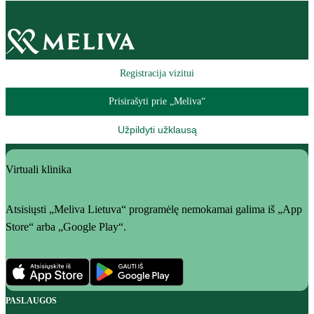
Registracija vizitui
Prisirašyti prie „Meliva“
Užpildyti užklausą
Virtuali klinika
Atsisiųsti „Meliva Lietuva“ programėlę nemokamai galima iš „App
Store“ arba „Google Play“.
PASLAUGOS