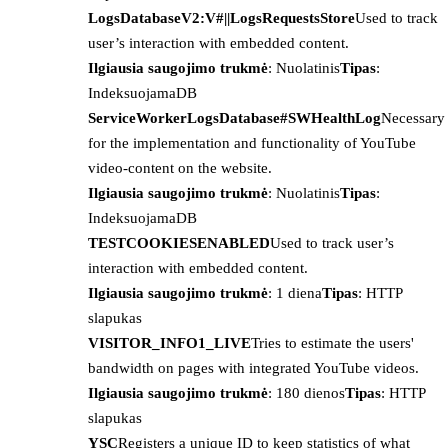
LogsDatabaseV2:V#||LogsRequestsStore
Used to track
user’s interaction with embedded content.
Ilgiausia saugojimo trukmė
: Nuolatinis
Tipas
:
IndeksuojamaDB
ServiceWorkerLogsDatabase#SWHealthLog
Necessary
for the implementation and functionality of YouTube
video-content on the website.
Ilgiausia saugojimo trukmė
: Nuolatinis
Tipas
:
IndeksuojamaDB
TESTCOOKIESENABLED
Used to track user’s
interaction with embedded content.
Ilgiausia saugojimo trukmė
: 1 diena
Tipas
: HTTP
slapukas
VISITOR_INFO1_LIVE
Tries to estimate the users'
bandwidth on pages with integrated YouTube videos.
Ilgiausia saugojimo trukmė
: 180 dienos
Tipas
: HTTP
slapukas
YSC
Registers a unique ID to keep statistics of what