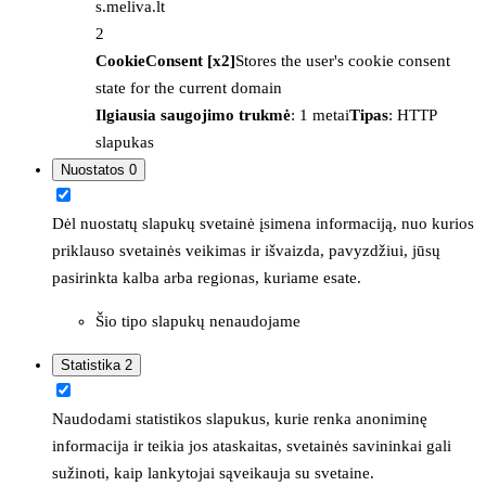
s.meliva.lt
2
CookieConsent [x2]
Stores the user's cookie consent
state for the current domain
Ilgiausia saugojimo trukmė
: 1 metai
Tipas
: HTTP
slapukas
Nuostatos
0
Dėl nuostatų slapukų svetainė įsimena informaciją, nuo kurios
priklauso svetainės veikimas ir išvaizda, pavyzdžiui, jūsų
pasirinkta kalba arba regionas, kuriame esate.
Šio tipo slapukų nenaudojame
Statistika
2
Naudodami statistikos slapukus, kurie renka anoniminę
informacija ir teikia jos ataskaitas, svetainės savininkai gali
sužinoti, kaip lankytojai sąveikauja su svetaine.