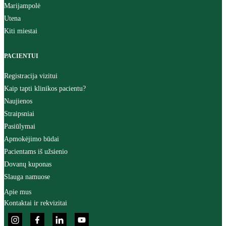
Marijampolė
Utena
Kiti miestai
PACIENTUI
Registracija vizitui
Kaip tapti klinikos pacientu?
Naujienos
Straipsniai
Pasiūlymai
Apmokėjimo būdai
Pacientams iš užsienio
Dovanų kuponas
Slauga namuose
Apie mus
Kontaktai ir rekvizitai