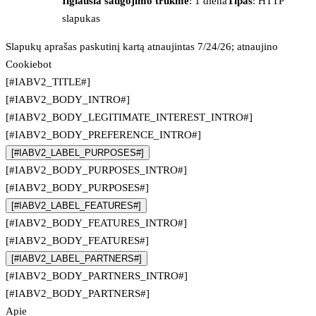
Ilgiausia saugojimo trukmė
: 1 diena
Tipas
: HTTP
slapukas
Slapukų aprašas paskutinį kartą atnaujintas 7/24/26; atnaujino
Cookiebot
[#IABV2_TITLE#]
[#IABV2_BODY_INTRO#]
[#IABV2_BODY_LEGITIMATE_INTEREST_INTRO#]
[#IABV2_BODY_PREFERENCE_INTRO#]
[#IABV2_LABEL_PURPOSES#]
[#IABV2_BODY_PURPOSES_INTRO#]
[#IABV2_BODY_PURPOSES#]
[#IABV2_LABEL_FEATURES#]
[#IABV2_BODY_FEATURES_INTRO#]
[#IABV2_BODY_FEATURES#]
[#IABV2_LABEL_PARTNERS#]
[#IABV2_BODY_PARTNERS_INTRO#]
[#IABV2_BODY_PARTNERS#]
Apie