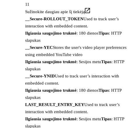
11
Sužinokite daugiau apie šį tiekėją
__Secure-ROLLOUT_TOKEN
Used to track user’s
interaction with embedded content.
Ilgiausia saugojimo trukmė
: 180 dienos
Tipas
: HTTP
slapukas
__Secure-YEC
Stores the user's video player preferences
using embedded YouTube video
Ilgiausia saugojimo trukmė
: Sesijos metu
Tipas
: HTTP
slapukas
__Secure-YNID
Used to track user’s interaction with
embedded content.
Ilgiausia saugojimo trukmė
: 180 dienos
Tipas
: HTTP
slapukas
LAST_RESULT_ENTRY_KEY
Used to track user’s
interaction with embedded content.
Ilgiausia saugojimo trukmė
: Sesijos metu
Tipas
: HTTP
slapukas