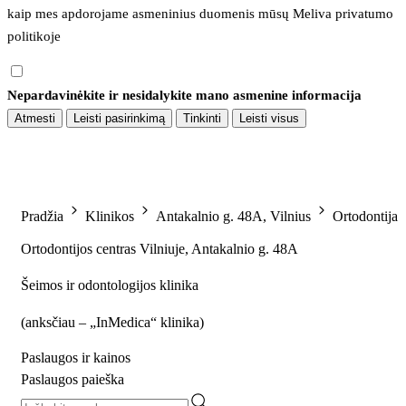
kaip mes apdorojame asmeninius duomenis mūsų 
Meliva privatumo 
politikoje
Nepardavinėkite ir nesidalykite mano asmenine informacija
Atmesti
Leisti pasirinkimą
Tinkinti
Leisti visus
Pradžia
Klinikos
Antakalnio g. 48A, Vilnius
Ortodontija
Ortodontijos centras Vilniuje, Antakalnio g. 48A
Šeimos ir odontologijos klinika
(
anksčiau – „InMedica“ klinika
)
Paslaugos ir kainos
Paslaugos paieška