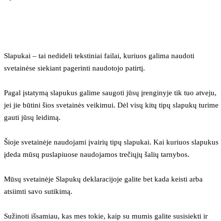
Slapukai – tai nedideli tekstiniai failai, kuriuos galima naudoti 
svetainėse siekiant pagerinti naudotojo patirtį.
Pagal įstatymą slapukus galime saugoti jūsų įrenginyje tik tuo atveju, 
jei jie būtini šios svetainės veikimui. Dėl visų kitų tipų slapukų turime 
gauti jūsų leidimą.
Šioje svetainėje naudojami įvairių tipų slapukai. Kai kuriuos slapukus 
įdeda mūsų puslapiuose naudojamos trečiųjų šalių tarnybos.
Mūsų svetainėje Slapukų deklaracijoje galite bet kada keisti arba 
atsiimti savo sutikimą.
Sužinoti išsamiau, kas mes tokie, kaip su mumis galite susisiekti ir 