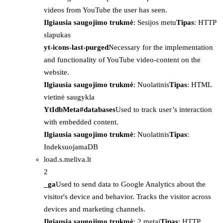
videos from YouTube the user has seen.
Ilgiausia saugojimo trukmė
: Sesijos metu
Tipas
: HTTP
slapukas
yt-icons-last-purged
Necessary for the implementation
and functionality of YouTube video-content on the
website.
Ilgiausia saugojimo trukmė
: Nuolatinis
Tipas
: HTML
vietinė saugykla
YtIdbMeta#databases
Used to track user’s interaction
with embedded content.
Ilgiausia saugojimo trukmė
: Nuolatinis
Tipas
:
IndeksuojamaDB
load.s.meliva.lt
2
_ga
Used to send data to Google Analytics about the
visitor's device and behavior. Tracks the visitor across
devices and marketing channels.
Ilgiausia saugojimo trukmė
: 2 metai
Tipas
: HTTP