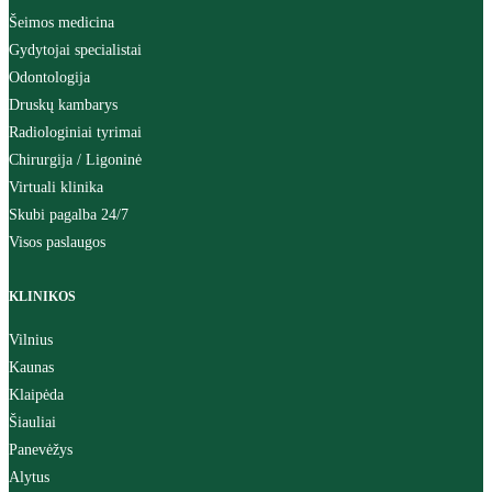
Šeimos medicina
Gydytojai specialistai
Odontologija
Druskų kambarys
Radiologiniai tyrimai
Chirurgija / Ligoninė
Virtuali klinika
Skubi pagalba 24/7
Visos paslaugos
KLINIKOS
Vilnius
Kaunas
Klaipėda
Šiauliai
Panevėžys
Alytus