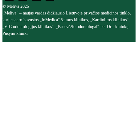
© Meliva 2026
„Meliva“ – naujas vardas didžiausio Lietuvoje privačios medicinos tinklo,
kurį sudaro buvusios „InMedica“ šeimos klinikos, „Kardiolitos klinikos“,
„VIC odontologijos klinikos“, „Panevėžio odontologai“ bei Druskininkų
Pušyno klinika.