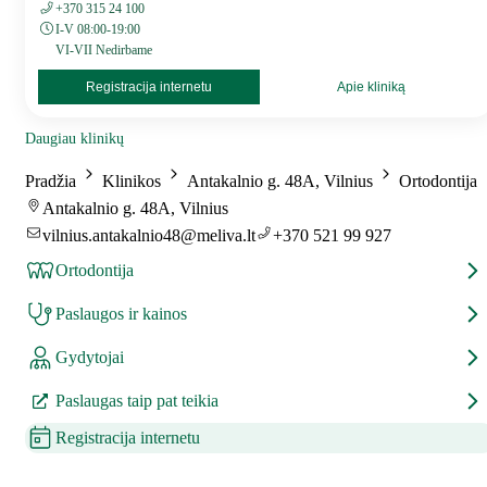
+370 315 24 100
I-V 08:00-19:00
VI-VII Nedirbame
Registracija internetu
Apie kliniką
Daugiau klinikų
Pradžia
Klinikos
Antakalnio g. 48A, Vilnius
Ortodontija
Antakalnio g. 48A, Vilnius
vilnius.antakalnio48@meliva.lt
+370 521 99 927
Ortodontija
Paslaugos ir kainos
Gydytojai
Paslaugas taip pat teikia
Registracija internetu