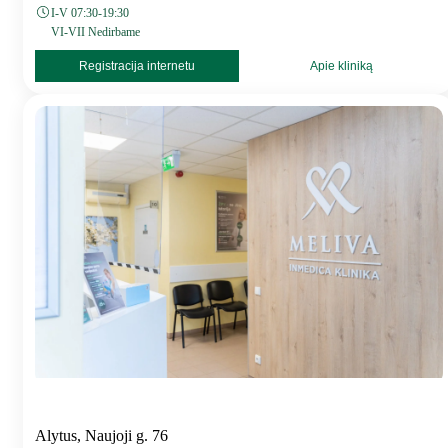
I-V 07:30-19:30
VI-VII Nedirbame
Registracija internetu
Apie kliniką
Alytus, Naujoji g. 76