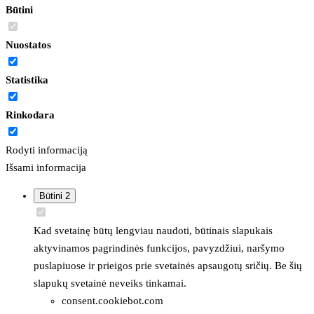
Būtini
Nuostatos
Statistika
Rinkodara
Rodyti informaciją
Išsami informacija
Būtini
2
Kad svetainę būtų lengviau naudoti, būtinais slapukais
aktyvinamos pagrindinės funkcijos, pavyzdžiui, naršymo
puslapiuose ir prieigos prie svetainės apsaugotų sričių. Be šių
slapukų svetainė neveiks tinkamai.
consent.cookiebot.com