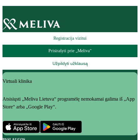
Registracija vizitui
Prisirašyti prie „Meliva“
Užpildyti užklausą
Virtuali klinika
Atsisiųsti „Meliva Lietuva“ programėlę nemokamai galima iš „App
Store“ arba „Google Play“.
PASLAUGOS