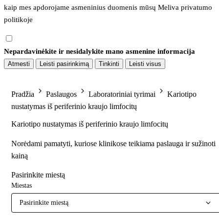
kaip mes apdorojame asmeninius duomenis mūsų 
Meliva privatumo 
politikoje
Nepardavinėkite ir nesidalykite mano asmenine informacija
Atmesti
Leisti pasirinkimą
Tinkinti
Leisti visus
Pradžia
Paslaugos
Laboratoriniai tyrimai
Kariotipo
nustatymas iš periferinio kraujo limfocitų
Kariotipo nustatymas iš periferinio kraujo limfocitų
Norėdami pamatyti, kuriose klinikose teikiama paslauga ir sužinoti
kainą
Pasirinkite miestą
Miestas
Pasirinkite miestą