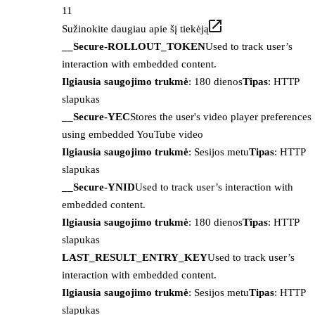
11
Sužinokite daugiau apie šį tiekėją
__Secure-ROLLOUT_TOKEN
Used to track user’s
interaction with embedded content.
Ilgiausia saugojimo trukmė
: 180 dienos
Tipas
: HTTP
slapukas
__Secure-YEC
Stores the user's video player preferences
using embedded YouTube video
Ilgiausia saugojimo trukmė
: Sesijos metu
Tipas
: HTTP
slapukas
__Secure-YNID
Used to track user’s interaction with
embedded content.
Ilgiausia saugojimo trukmė
: 180 dienos
Tipas
: HTTP
slapukas
LAST_RESULT_ENTRY_KEY
Used to track user’s
interaction with embedded content.
Ilgiausia saugojimo trukmė
: Sesijos metu
Tipas
: HTTP
slapukas