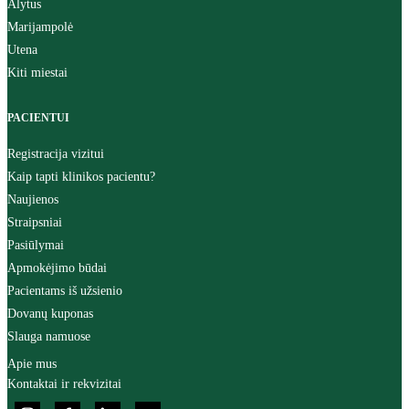
Alytus
Marijampolė
Utena
Kiti miestai
PACIENTUI
Registracija vizitui
Kaip tapti klinikos pacientu?
Naujienos
Straipsniai
Pasiūlymai
Apmokėjimo būdai
Pacientams iš užsienio
Dovanų kuponas
Slauga namuose
Apie mus
Kontaktai ir rekvizitai