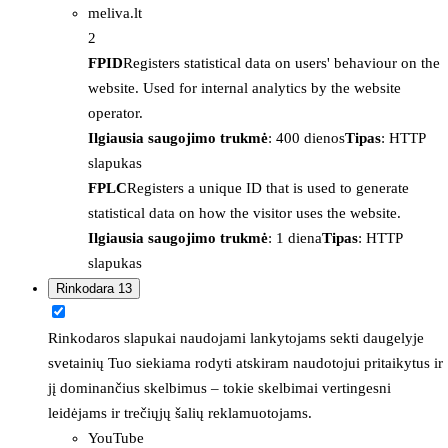
meliva.lt
2
FPID
Registers statistical data on users' behaviour on the
website. Used for internal analytics by the website
operator.
Ilgiausia saugojimo trukmė
: 400 dienos
Tipas
: HTTP
slapukas
FPLC
Registers a unique ID that is used to generate
statistical data on how the visitor uses the website.
Ilgiausia saugojimo trukmė
: 1 diena
Tipas
: HTTP
slapukas
Rinkodara
13
Rinkodaros slapukai naudojami lankytojams sekti daugelyje
svetainių Tuo siekiama rodyti atskiram naudotojui pritaikytus ir
jį dominančius skelbimus – tokie skelbimai vertingesni
leidėjams ir trečiųjų šalių reklamuotojams.
YouTube