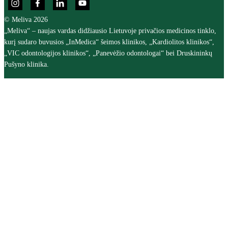
© Meliva 2026
„Meliva“ – naujas vardas didžiausio Lietuvoje privačios medicinos tinklo,
kurį sudaro buvusios „InMedica“ šeimos klinikos, „Kardiolitos klinikos“,
„VIC odontologijos klinikos“, „Panevėžio odontologai“ bei Druskininkų
Pušyno klinika.