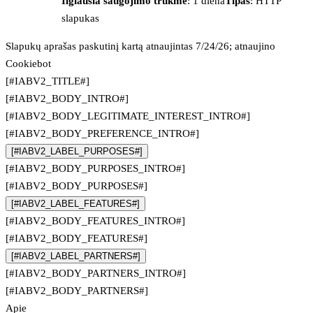
Ilgiausia saugojimo trukmė
: 1 diena
Tipas
: HTTP
slapukas
Slapukų aprašas paskutinį kartą atnaujintas 7/24/26; atnaujino
Cookiebot
[#IABV2_TITLE#]
[#IABV2_BODY_INTRO#]
[#IABV2_BODY_LEGITIMATE_INTEREST_INTRO#]
[#IABV2_BODY_PREFERENCE_INTRO#]
[#IABV2_LABEL_PURPOSES#]
[#IABV2_BODY_PURPOSES_INTRO#]
[#IABV2_BODY_PURPOSES#]
[#IABV2_LABEL_FEATURES#]
[#IABV2_BODY_FEATURES_INTRO#]
[#IABV2_BODY_FEATURES#]
[#IABV2_LABEL_PARTNERS#]
[#IABV2_BODY_PARTNERS_INTRO#]
[#IABV2_BODY_PARTNERS#]
Apie