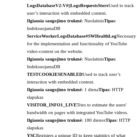
LogsDatabaseV2:V#||LogsRequestsStore
Used to track
user’s interaction with embedded content.
Ilgiausia saugojimo trukmė
: Nuolatinis
Tipas
:
IndeksuojamaDB
ServiceWorkerLogsDatabase#SWHealthLog
Necessary
for the implementation and functionality of YouTube
video-content on the website.
Ilgiausia saugojimo trukmė
: Nuolatinis
Tipas
:
IndeksuojamaDB
TESTCOOKIESENABLED
Used to track user’s
interaction with embedded content.
Ilgiausia saugojimo trukmė
: 1 diena
Tipas
: HTTP
slapukas
VISITOR_INFO1_LIVE
Tries to estimate the users'
bandwidth on pages with integrated YouTube videos.
Ilgiausia saugojimo trukmė
: 180 dienos
Tipas
: HTTP
slapukas
YSC
Registers a unique ID to keep statistics of what