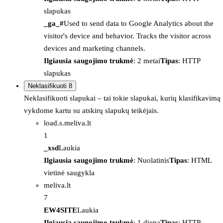
slapukas
_ga_#
Used to send data to Google Analytics about the
visitor's device and behavior. Tracks the visitor across
devices and marketing channels.
Ilgiausia saugojimo trukmė
: 2 metai
Tipas
: HTTP
slapukas
Neklasifikuoti
8
Neklasifikuoti slapukai – tai tokie slapukai, kurių klasifikavimą
vykdome kartu su atskirų slapukų teikėjais.
load.s.meliva.lt
1
_xsd
Laukia
Ilgiausia saugojimo trukmė
: Nuolatinis
Tipas
: HTML
vietinė saugykla
meliva.lt
7
EW4SITE
Laukia
Ilgiausia saugojimo trukmė
: 1 diena
Tipas
: HTTP