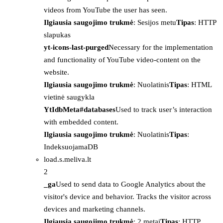
videos from YouTube the user has seen.
Ilgiausia saugojimo trukmė
: Sesijos metu
Tipas
: HTTP
slapukas
yt-icons-last-purged
Necessary for the implementation
and functionality of YouTube video-content on the
website.
Ilgiausia saugojimo trukmė
: Nuolatinis
Tipas
: HTML
vietinė saugykla
YtIdbMeta#databases
Used to track user’s interaction
with embedded content.
Ilgiausia saugojimo trukmė
: Nuolatinis
Tipas
:
IndeksuojamaDB
load.s.meliva.lt
2
_ga
Used to send data to Google Analytics about the
visitor's device and behavior. Tracks the visitor across
devices and marketing channels.
Ilgiausia saugojimo trukmė
: 2 metai
Tipas
: HTTP