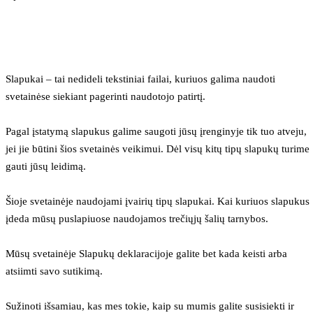
Slapukai – tai nedideli tekstiniai failai, kuriuos galima naudoti 
svetainėse siekiant pagerinti naudotojo patirtį.
Pagal įstatymą slapukus galime saugoti jūsų įrenginyje tik tuo atveju, 
jei jie būtini šios svetainės veikimui. Dėl visų kitų tipų slapukų turime 
gauti jūsų leidimą.
Šioje svetainėje naudojami įvairių tipų slapukai. Kai kuriuos slapukus 
įdeda mūsų puslapiuose naudojamos trečiųjų šalių tarnybos.
Mūsų svetainėje Slapukų deklaracijoje galite bet kada keisti arba 
atsiimti savo sutikimą.
Sužinoti išsamiau, kas mes tokie, kaip su mumis galite susisiekti ir 