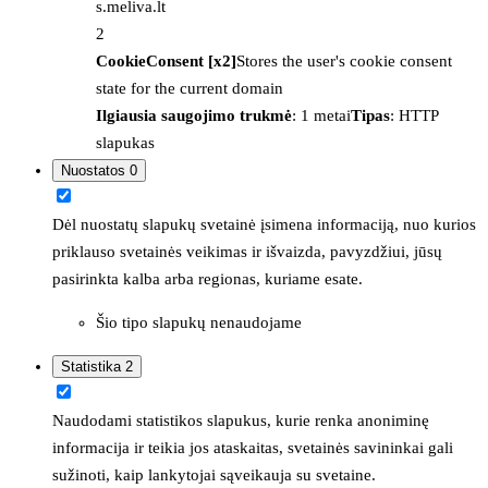
s.meliva.lt
2
CookieConsent [x2]
Stores the user's cookie consent
state for the current domain
Ilgiausia saugojimo trukmė
: 1 metai
Tipas
: HTTP
slapukas
Nuostatos
0
Dėl nuostatų slapukų svetainė įsimena informaciją, nuo kurios
priklauso svetainės veikimas ir išvaizda, pavyzdžiui, jūsų
pasirinkta kalba arba regionas, kuriame esate.
Šio tipo slapukų nenaudojame
Statistika
2
Naudodami statistikos slapukus, kurie renka anoniminę
informacija ir teikia jos ataskaitas, svetainės savininkai gali
sužinoti, kaip lankytojai sąveikauja su svetaine.