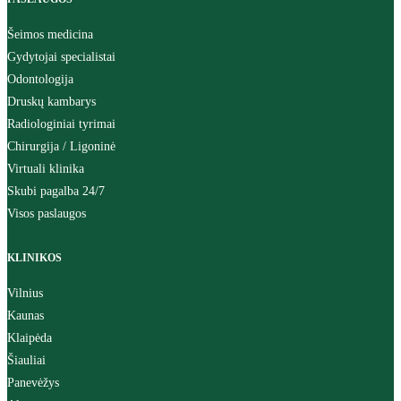
Šeimos medicina
Gydytojai specialistai
Odontologija
Druskų kambarys
Radiologiniai tyrimai
Chirurgija / Ligoninė
Virtuali klinika
Skubi pagalba 24/7
Visos paslaugos
KLINIKOS
Vilnius
Kaunas
Klaipėda
Šiauliai
Panevėžys