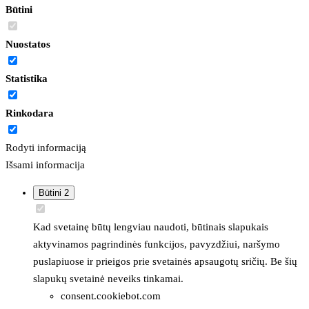
Būtini
Nuostatos
Statistika
Rinkodara
Rodyti informaciją
Išsami informacija
Būtini
2
Kad svetainę būtų lengviau naudoti, būtinais slapukais
aktyvinamos pagrindinės funkcijos, pavyzdžiui, naršymo
puslapiuose ir prieigos prie svetainės apsaugotų sričių. Be šių
slapukų svetainė neveiks tinkamai.
consent.cookiebot.com