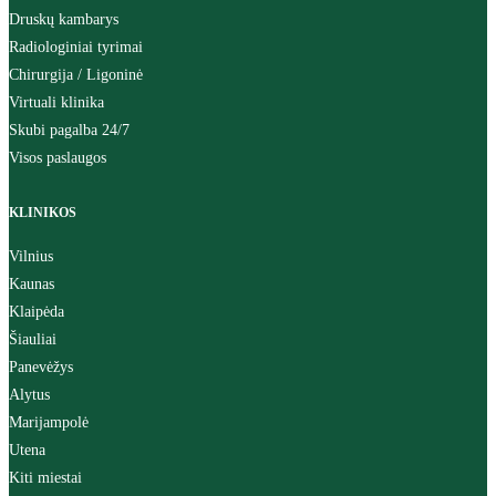
Druskų kambarys
Radiologiniai tyrimai
Chirurgija / Ligoninė
Virtuali klinika
Skubi pagalba 24/7
Visos paslaugos
KLINIKOS
Vilnius
Kaunas
Klaipėda
Šiauliai
Panevėžys
Alytus
Marijampolė
Utena
Kiti miestai