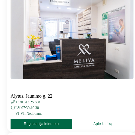
Alytus, Jaunimo g. 22
+370 315 25 688
I-V 07:30-19:30
VI-VII Nedirbame
Registracija internetu
Apie kliniką