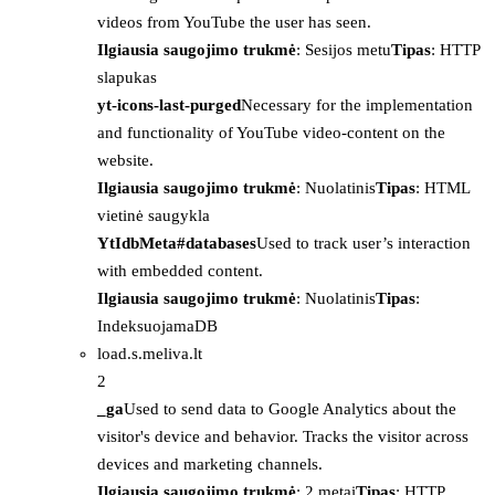
videos from YouTube the user has seen.
Ilgiausia saugojimo trukmė
: Sesijos metu
Tipas
: HTTP
slapukas
yt-icons-last-purged
Necessary for the implementation
and functionality of YouTube video-content on the
website.
Ilgiausia saugojimo trukmė
: Nuolatinis
Tipas
: HTML
vietinė saugykla
YtIdbMeta#databases
Used to track user’s interaction
with embedded content.
Ilgiausia saugojimo trukmė
: Nuolatinis
Tipas
:
IndeksuojamaDB
load.s.meliva.lt
2
_ga
Used to send data to Google Analytics about the
visitor's device and behavior. Tracks the visitor across
devices and marketing channels.
Ilgiausia saugojimo trukmė
: 2 metai
Tipas
: HTTP