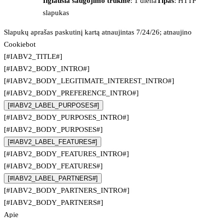
Ilgiausia saugojimo trukmė
: 1 diena
Tipas
: HTTP
slapukas
Slapukų aprašas paskutinį kartą atnaujintas 7/24/26; atnaujino
Cookiebot
[#IABV2_TITLE#]
[#IABV2_BODY_INTRO#]
[#IABV2_BODY_LEGITIMATE_INTEREST_INTRO#]
[#IABV2_BODY_PREFERENCE_INTRO#]
[#IABV2_LABEL_PURPOSES#]
[#IABV2_BODY_PURPOSES_INTRO#]
[#IABV2_BODY_PURPOSES#]
[#IABV2_LABEL_FEATURES#]
[#IABV2_BODY_FEATURES_INTRO#]
[#IABV2_BODY_FEATURES#]
[#IABV2_LABEL_PARTNERS#]
[#IABV2_BODY_PARTNERS_INTRO#]
[#IABV2_BODY_PARTNERS#]
Apie