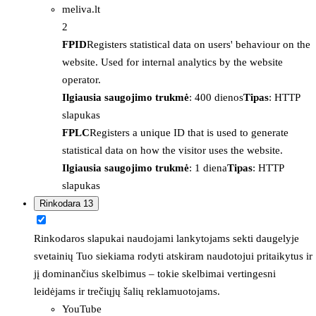
meliva.lt
2
FPID
Registers statistical data on users' behaviour on the
website. Used for internal analytics by the website
operator.
Ilgiausia saugojimo trukmė
: 400 dienos
Tipas
: HTTP
slapukas
FPLC
Registers a unique ID that is used to generate
statistical data on how the visitor uses the website.
Ilgiausia saugojimo trukmė
: 1 diena
Tipas
: HTTP
slapukas
Rinkodara
13
Rinkodaros slapukai naudojami lankytojams sekti daugelyje
svetainių Tuo siekiama rodyti atskiram naudotojui pritaikytus ir
jį dominančius skelbimus – tokie skelbimai vertingesni
leidėjams ir trečiųjų šalių reklamuotojams.
YouTube