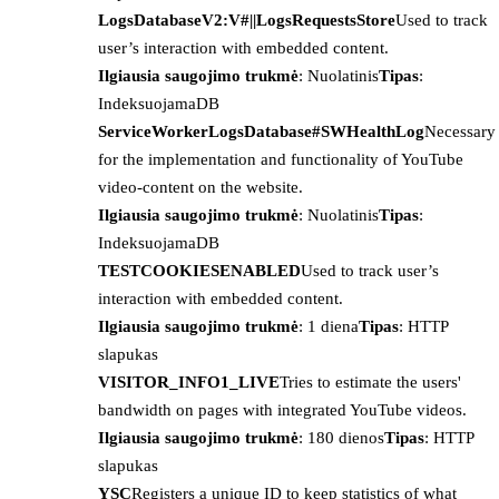
LogsDatabaseV2:V#||LogsRequestsStore
Used to track
user’s interaction with embedded content.
Ilgiausia saugojimo trukmė
: Nuolatinis
Tipas
:
IndeksuojamaDB
ServiceWorkerLogsDatabase#SWHealthLog
Necessary
for the implementation and functionality of YouTube
video-content on the website.
Ilgiausia saugojimo trukmė
: Nuolatinis
Tipas
:
IndeksuojamaDB
TESTCOOKIESENABLED
Used to track user’s
interaction with embedded content.
Ilgiausia saugojimo trukmė
: 1 diena
Tipas
: HTTP
slapukas
VISITOR_INFO1_LIVE
Tries to estimate the users'
bandwidth on pages with integrated YouTube videos.
Ilgiausia saugojimo trukmė
: 180 dienos
Tipas
: HTTP
slapukas
YSC
Registers a unique ID to keep statistics of what