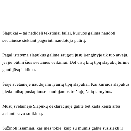
Slapukai – tai nedideli tekstiniai failai, kuriuos galima naudoti 
svetainėse siekiant pagerinti naudotojo patirtį.
Pagal įstatymą slapukus galime saugoti jūsų įrenginyje tik tuo atveju, 
jei jie būtini šios svetainės veikimui. Dėl visų kitų tipų slapukų turime 
gauti jūsų leidimą.
Šioje svetainėje naudojami įvairių tipų slapukai. Kai kuriuos slapukus 
įdeda mūsų puslapiuose naudojamos trečiųjų šalių tarnybos.
Mūsų svetainėje Slapukų deklaracijoje galite bet kada keisti arba 
atsiimti savo sutikimą.
Sužinoti išsamiau, kas mes tokie, kaip su mumis galite susisiekti ir 