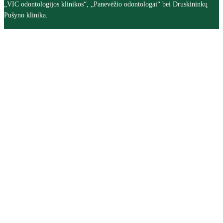
„VIC odontologijos klinikos“, „Panevėžio odontologai“ bei Druskininkų
Pušyno klinika.