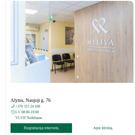
Alytus, Naujoji g. 76
+370 315 24 100
I-V 08:00-19:00
VI-VII Nedirbame
Registracija internetu
Apie kliniką