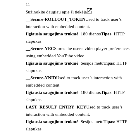
11
Sužinokite daugiau apie šį tiekėją
__Secure-ROLLOUT_TOKEN
Used to track user’s
interaction with embedded content.
Ilgiausia saugojimo trukmė
: 180 dienos
Tipas
: HTTP
slapukas
__Secure-YEC
Stores the user's video player preferences
using embedded YouTube video
Ilgiausia saugojimo trukmė
: Sesijos metu
Tipas
: HTTP
slapukas
__Secure-YNID
Used to track user’s interaction with
embedded content.
Ilgiausia saugojimo trukmė
: 180 dienos
Tipas
: HTTP
slapukas
LAST_RESULT_ENTRY_KEY
Used to track user’s
interaction with embedded content.
Ilgiausia saugojimo trukmė
: Sesijos metu
Tipas
: HTTP
slapukas