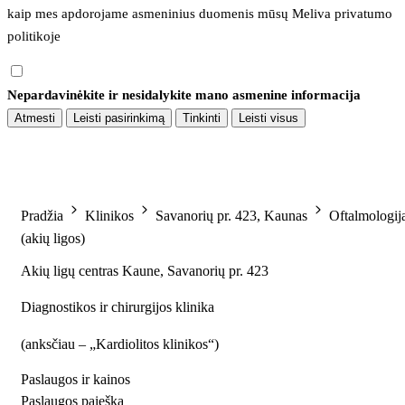
kaip mes apdorojame asmeninius duomenis mūsų 
Meliva privatumo 
politikoje
Nepardavinėkite ir nesidalykite mano asmenine informacija
Atmesti
Leisti pasirinkimą
Tinkinti
Leisti visus
Pradžia
Klinikos
Savanorių pr. 423, Kaunas
Oftalmologij
(akių ligos)
Akių ligų centras Kaune, Savanorių pr. 423
Diagnostikos ir chirurgijos klinika
(
anksčiau – „Kardiolitos klinikos“
)
Paslaugos ir kainos
Paslaugos paieška