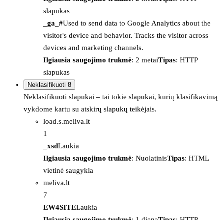
slapukas
_ga_#
Used to send data to Google Analytics about the
visitor's device and behavior. Tracks the visitor across
devices and marketing channels.
Ilgiausia saugojimo trukmė
: 2 metai
Tipas
: HTTP
slapukas
Neklasifikuoti
8
Neklasifikuoti slapukai – tai tokie slapukai, kurių klasifikavimą
vykdome kartu su atskirų slapukų teikėjais.
load.s.meliva.lt
1
_xsd
Laukia
Ilgiausia saugojimo trukmė
: Nuolatinis
Tipas
: HTML
vietinė saugykla
meliva.lt
7
EW4SITE
Laukia
Ilgiausia saugojimo trukmė
: 1 diena
Tipas
: HTTP