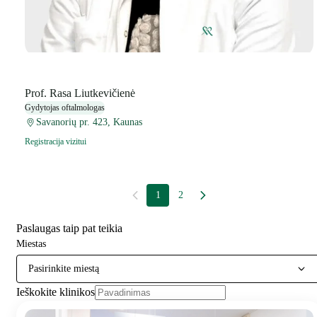
Prof. Rasa Liutkevičienė
Gydytojas oftalmologas
Savanorių pr. 423, Kaunas
Registracija vizitui
1
2
Paslaugas taip pat teikia
Miestas
Pasirinkite miestą
Ieškokite klinikos