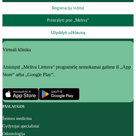
Registracija vizitui
Prisirašyti prie „Meliva“
Užpildyti užklausą
Virtuali klinika
Atsisiųsti „Meliva Lietuva“ programėlę nemokamai galima iš „App
Store“ arba „Google Play“.
PASLAUGOS
Šeimos medicina
Gydytojai specialistai
Odontologija