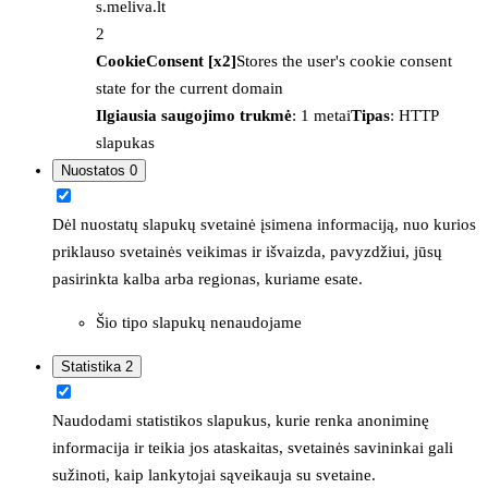
s.meliva.lt
2
CookieConsent [x2]
Stores the user's cookie consent
state for the current domain
Ilgiausia saugojimo trukmė
: 1 metai
Tipas
: HTTP
slapukas
Nuostatos
0
Dėl nuostatų slapukų svetainė įsimena informaciją, nuo kurios
priklauso svetainės veikimas ir išvaizda, pavyzdžiui, jūsų
pasirinkta kalba arba regionas, kuriame esate.
Šio tipo slapukų nenaudojame
Statistika
2
Naudodami statistikos slapukus, kurie renka anoniminę
informacija ir teikia jos ataskaitas, svetainės savininkai gali
sužinoti, kaip lankytojai sąveikauja su svetaine.