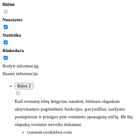
Būtini
Nuostatos
Statistika
Rinkodara
Rodyti informaciją
Išsami informacija
Būtini
2
Kad svetainę būtų lengviau naudoti, būtinais slapukais
aktyvinamos pagrindinės funkcijos, pavyzdžiui, naršymo
puslapiuose ir prieigos prie svetainės apsaugotų sričių. Be šių
slapukų svetainė neveiks tinkamai.
consent.cookiebot.com