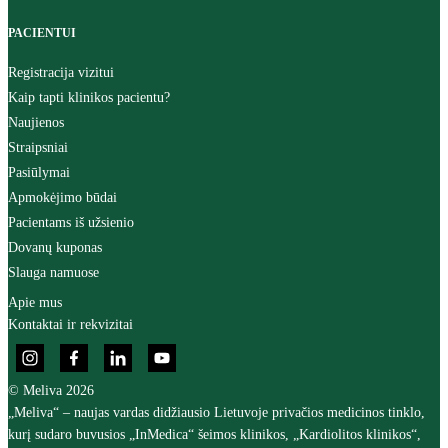
PACIENTUI
Registracija vizitui
Kaip tapti klinikos pacientu?
Naujienos
Straipsniai
Pasiūlymai
Apmokėjimo būdai
Pacientams iš užsienio
Dovanų kuponas
Slauga namuose
Apie mus
Kontaktai ir rekvizitai
© Meliva 2026
„Meliva“ – naujas vardas didžiausio Lietuvoje privačios medicinos tinklo,
kurį sudaro buvusios „InMedica“ šeimos klinikos, „Kardiolitos klinikos“,