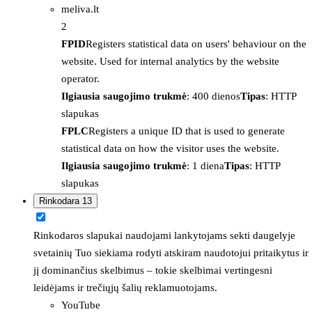
meliva.lt
2
FPID
Registers statistical data on users' behaviour on the
website. Used for internal analytics by the website
operator.
Ilgiausia saugojimo trukmė
: 400 dienos
Tipas
: HTTP
slapukas
FPLC
Registers a unique ID that is used to generate
statistical data on how the visitor uses the website.
Ilgiausia saugojimo trukmė
: 1 diena
Tipas
: HTTP
slapukas
Rinkodara
13
Rinkodaros slapukai naudojami lankytojams sekti daugelyje
svetainių Tuo siekiama rodyti atskiram naudotojui pritaikytus ir
jį dominančius skelbimus – tokie skelbimai vertingesni
leidėjams ir trečiųjų šalių reklamuotojams.
YouTube