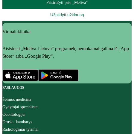
Prisirašyti prie „Meliva“
Užpildyti užklausą
Virtuali klinika
Atsisiųsti „Meliva Lietuva“ programėlę nemokamai galima iš „App
Store“ arba „Google Play“.
PASLAUGOS
Šeimos medicina
Gydytojai specialistai
Odontologija
Druskų kambarys
Radiologiniai tyrimai