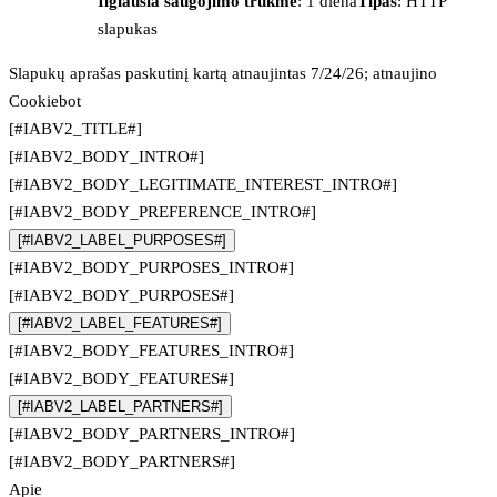
Ilgiausia saugojimo trukmė
: 1 diena
Tipas
: HTTP
slapukas
Slapukų aprašas paskutinį kartą atnaujintas 7/24/26; atnaujino
Cookiebot
[#IABV2_TITLE#]
[#IABV2_BODY_INTRO#]
[#IABV2_BODY_LEGITIMATE_INTEREST_INTRO#]
[#IABV2_BODY_PREFERENCE_INTRO#]
[#IABV2_LABEL_PURPOSES#]
[#IABV2_BODY_PURPOSES_INTRO#]
[#IABV2_BODY_PURPOSES#]
[#IABV2_LABEL_FEATURES#]
[#IABV2_BODY_FEATURES_INTRO#]
[#IABV2_BODY_FEATURES#]
[#IABV2_LABEL_PARTNERS#]
[#IABV2_BODY_PARTNERS_INTRO#]
[#IABV2_BODY_PARTNERS#]
Apie