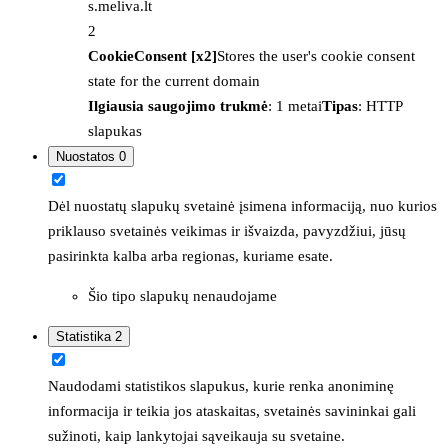
s.meliva.lt
2
CookieConsent [x2]
Stores the user's cookie consent
state for the current domain
Ilgiausia saugojimo trukmė
: 1 metai
Tipas
: HTTP
slapukas
Nuostatos
0
Dėl nuostatų slapukų svetainė įsimena informaciją, nuo kurios
priklauso svetainės veikimas ir išvaizda, pavyzdžiui, jūsų
pasirinkta kalba arba regionas, kuriame esate.
Šio tipo slapukų nenaudojame
Statistika
2
Naudodami statistikos slapukus, kurie renka anoniminę
informacija ir teikia jos ataskaitas, svetainės savininkai gali
sužinoti, kaip lankytojai sąveikauja su svetaine.