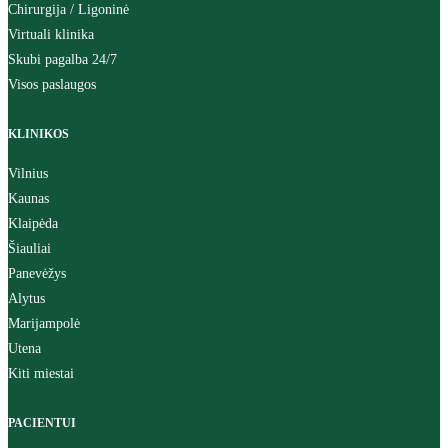
Chirurgija / Ligoninė
Virtuali klinika
Skubi pagalba 24/7
Visos paslaugos
KLINIKOS
Vilnius
Kaunas
Klaipėda
Šiauliai
Panevėžys
Alytus
Marijampolė
Utena
Kiti miestai
PACIENTUI