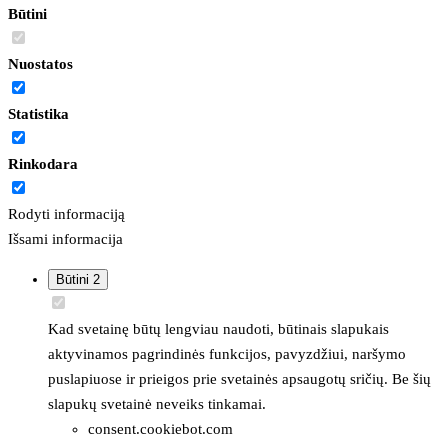
Būtini
Nuostatos
Statistika
Rinkodara
Rodyti informaciją
Išsami informacija
Būtini
2
Kad svetainę būtų lengviau naudoti, būtinais slapukais
aktyvinamos pagrindinės funkcijos, pavyzdžiui, naršymo
puslapiuose ir prieigos prie svetainės apsaugotų sričių. Be šių
slapukų svetainė neveiks tinkamai.
consent.cookiebot.com