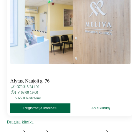
Alytus, Naujoji g. 76
+370 315 24 100
I-V 08:00-19:00
VI-VII Nedirbame
Registracija internetu
Apie kliniką
Daugiau klinikų