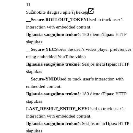
11
Sužinokite daugiau apie šį tiekėją
__Secure-ROLLOUT_TOKEN
Used to track user’s
interaction with embedded content.
Ilgiausia saugojimo trukmė
: 180 dienos
Tipas
: HTTP
slapukas
__Secure-YEC
Stores the user's video player preferences
using embedded YouTube video
Ilgiausia saugojimo trukmė
: Sesijos metu
Tipas
: HTTP
slapukas
__Secure-YNID
Used to track user’s interaction with
embedded content.
Ilgiausia saugojimo trukmė
: 180 dienos
Tipas
: HTTP
slapukas
LAST_RESULT_ENTRY_KEY
Used to track user’s
interaction with embedded content.
Ilgiausia saugojimo trukmė
: Sesijos metu
Tipas
: HTTP
slapukas