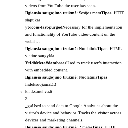
videos from YouTube the user has seen.
Ilgiausia saugojimo trukmė
: Sesijos metu
Tipas
: HTTP
slapukas
yt-icons-last-purged
Necessary for the implementation
and functionality of YouTube video-content on the
website.
Ilgiausia saugojimo trukmė
: Nuolatinis
Tipas
: HTML
vietinė saugykla
YtIdbMeta#databases
Used to track user’s interaction
with embedded content.
Ilgiausia saugojimo trukmė
: Nuolatinis
Tipas
:
IndeksuojamaDB
load.s.meliva.lt
2
_ga
Used to send data to Google Analytics about the
visitor's device and behavior. Tracks the visitor across
devices and marketing channels.
Ilgiausia saugojimo trukmė
: 2 metai
Tipas
: HTTP