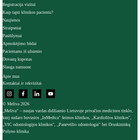
Registracija vizitui
Kaip tapti klinikos pacientu?
Naujienos
Straipsniai
Pasiūlymai
Apmokėjimo būdai
Pacientams iš užsienio
Dovanų kuponas
Slauga namuose
Apie mus
Kontaktai ir rekvizitai
© Meliva 2026
„Meliva“ – naujas vardas didžiausio Lietuvoje privačios medicinos tinklo,
kurį sudaro buvusios „InMedica“ šeimos klinikos, „Kardiolitos klinikos“,
„VIC odontologijos klinikos“, „Panevėžio odontologai“ bei Druskininkų
Pušyno klinika.