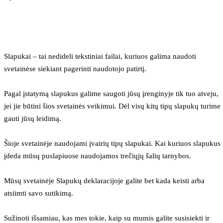
Slapukai – tai nedideli tekstiniai failai, kuriuos galima naudoti 
svetainėse siekiant pagerinti naudotojo patirtį.
Pagal įstatymą slapukus galime saugoti jūsų įrenginyje tik tuo atveju, 
jei jie būtini šios svetainės veikimui. Dėl visų kitų tipų slapukų turime 
gauti jūsų leidimą.
Šioje svetainėje naudojami įvairių tipų slapukai. Kai kuriuos slapukus 
įdeda mūsų puslapiuose naudojamos trečiųjų šalių tarnybos.
Mūsų svetainėje Slapukų deklaracijoje galite bet kada keisti arba 
atsiimti savo sutikimą.
Sužinoti išsamiau, kas mes tokie, kaip su mumis galite susisiekti ir 