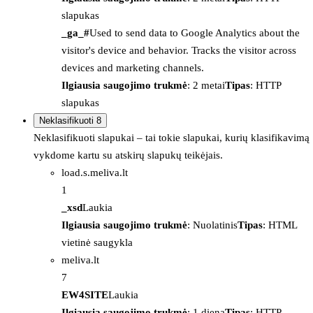
slapukas
_ga_#
Used to send data to Google Analytics about the
visitor's device and behavior. Tracks the visitor across
devices and marketing channels.
Ilgiausia saugojimo trukmė
: 2 metai
Tipas
: HTTP
slapukas
Neklasifikuoti
8
Neklasifikuoti slapukai – tai tokie slapukai, kurių klasifikavimą
vykdome kartu su atskirų slapukų teikėjais.
load.s.meliva.lt
1
_xsd
Laukia
Ilgiausia saugojimo trukmė
: Nuolatinis
Tipas
: HTML
vietinė saugykla
meliva.lt
7
EW4SITE
Laukia
Ilgiausia saugojimo trukmė
: 1 diena
Tipas
: HTTP