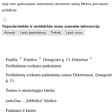
kaip mes apdorojame asmeninius duomenis mūsų 
Meliva privatumo 
politikoje
Nepardavinėkite ir nesidalykite mano asmenine informacija
Atmesti
Leisti pasirinkimą
Tinkinti
Leisti visus
Pradžia
Klinikos
Draugystės g. 13, Elektrėnai
Profilaktiniai sveikatos patikrinimai
Profilaktinių sveikatos patikrinimų centras Elektrėnuose, Draugystė
g. 13
Šeimos ir odontologijos klinika
(
anksčiau – „InMedica“ klinika
)
Paslaugos ir kainos