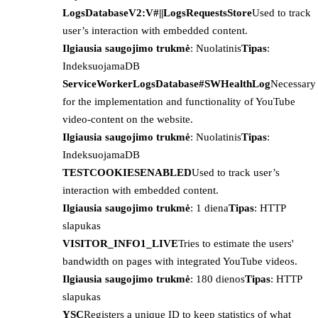
LogsDatabaseV2:V#||LogsRequestsStore
Used to track
user’s interaction with embedded content.
Ilgiausia saugojimo trukmė
: Nuolatinis
Tipas
:
IndeksuojamaDB
ServiceWorkerLogsDatabase#SWHealthLog
Necessary
for the implementation and functionality of YouTube
video-content on the website.
Ilgiausia saugojimo trukmė
: Nuolatinis
Tipas
:
IndeksuojamaDB
TESTCOOKIESENABLED
Used to track user’s
interaction with embedded content.
Ilgiausia saugojimo trukmė
: 1 diena
Tipas
: HTTP
slapukas
VISITOR_INFO1_LIVE
Tries to estimate the users'
bandwidth on pages with integrated YouTube videos.
Ilgiausia saugojimo trukmė
: 180 dienos
Tipas
: HTTP
slapukas
YSC
Registers a unique ID to keep statistics of what