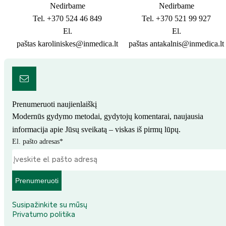
Nedirbame
Nedirbame
Tel.
+370 524 46 849
Tel.
+370 521 99 927
El.
El.
paštas
karoliniskes@inmedica.lt
paštas
antakalnis@inmedica.lt
Prenumeruoti naujienlaiškį
Modernūs gydymo metodai, gydytojų komentarai, naujausia
informacija apie Jūsų sveikatą – viskas iš pirmų lūpų.
El. pašto adresas
*
Prenumeruoti
Susipažinkite su mūsų
Privatumo politika