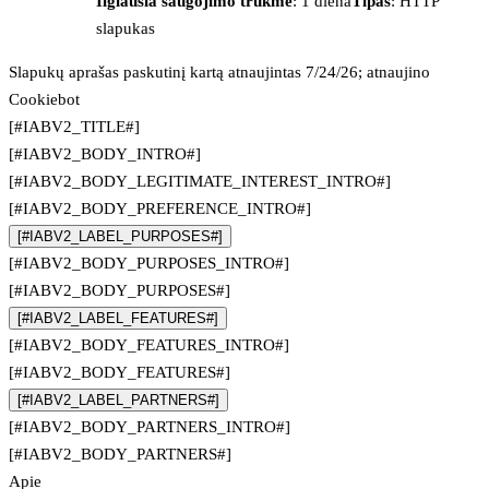
Ilgiausia saugojimo trukmė
: 1 diena
Tipas
: HTTP
slapukas
Slapukų aprašas paskutinį kartą atnaujintas 7/24/26; atnaujino
Cookiebot
[#IABV2_TITLE#]
[#IABV2_BODY_INTRO#]
[#IABV2_BODY_LEGITIMATE_INTEREST_INTRO#]
[#IABV2_BODY_PREFERENCE_INTRO#]
[#IABV2_LABEL_PURPOSES#]
[#IABV2_BODY_PURPOSES_INTRO#]
[#IABV2_BODY_PURPOSES#]
[#IABV2_LABEL_FEATURES#]
[#IABV2_BODY_FEATURES_INTRO#]
[#IABV2_BODY_FEATURES#]
[#IABV2_LABEL_PARTNERS#]
[#IABV2_BODY_PARTNERS_INTRO#]
[#IABV2_BODY_PARTNERS#]
Apie