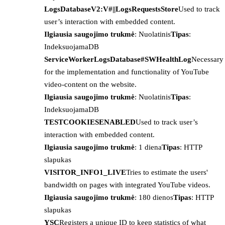
LogsDatabaseV2:V#||LogsRequestsStore
Used to track
user’s interaction with embedded content.
Ilgiausia saugojimo trukmė
: Nuolatinis
Tipas
:
IndeksuojamaDB
ServiceWorkerLogsDatabase#SWHealthLog
Necessary
for the implementation and functionality of YouTube
video-content on the website.
Ilgiausia saugojimo trukmė
: Nuolatinis
Tipas
:
IndeksuojamaDB
TESTCOOKIESENABLED
Used to track user’s
interaction with embedded content.
Ilgiausia saugojimo trukmė
: 1 diena
Tipas
: HTTP
slapukas
VISITOR_INFO1_LIVE
Tries to estimate the users'
bandwidth on pages with integrated YouTube videos.
Ilgiausia saugojimo trukmė
: 180 dienos
Tipas
: HTTP
slapukas
YSC
Registers a unique ID to keep statistics of what