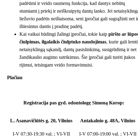
padėtimi ir veido raumenų funkcija, kad dantys nebūtų
stumiami į priekį ir neiškraipytų dantų lanko. Jei netaisykling
liežuvio padėtis neištaisoma, seni įpročiai gali sugrąžinti net i
ištiesintus dantis į pradinę padėtį.
Kai vaikui būdingi žalingi įpročiai, tokie kaip
piršto ar lūpo
čiulpimas, ilgalaikis čiulptuko naudojimas
, kurie gali lemti
netaisyklingą sąkandį, dantų pasislinkimą, susigrūdimą ir net
žandikaulio augimo sutrikimus. Šie įpročiai gali turėti įtakos
rijimui, teisingam veido formavimuisi.
Plačiau
Registracija pas gyd. odontologę
Simoną Korop:
L. Asanavičiūtės g. 20, Vilnius
Antakalnio g. 48A, Vilnius
I-V 07:30-19:30 val. ; VI-VII
I-V 07:00-19:00 val. ; VI-VII