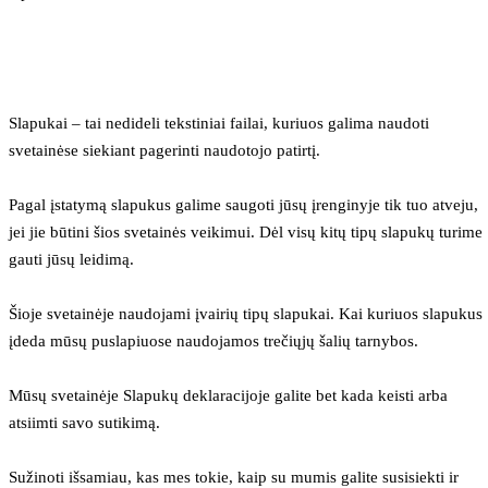
Slapukai – tai nedideli tekstiniai failai, kuriuos galima naudoti 
svetainėse siekiant pagerinti naudotojo patirtį.
Pagal įstatymą slapukus galime saugoti jūsų įrenginyje tik tuo atveju, 
jei jie būtini šios svetainės veikimui. Dėl visų kitų tipų slapukų turime 
gauti jūsų leidimą.
Šioje svetainėje naudojami įvairių tipų slapukai. Kai kuriuos slapukus 
įdeda mūsų puslapiuose naudojamos trečiųjų šalių tarnybos.
Mūsų svetainėje Slapukų deklaracijoje galite bet kada keisti arba 
atsiimti savo sutikimą.
Sužinoti išsamiau, kas mes tokie, kaip su mumis galite susisiekti ir 