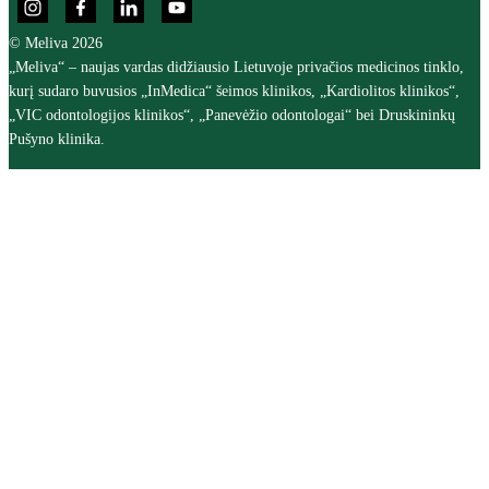
© Meliva 2026
„Meliva“ – naujas vardas didžiausio Lietuvoje privačios medicinos tinklo,
kurį sudaro buvusios „InMedica“ šeimos klinikos, „Kardiolitos klinikos“,
„VIC odontologijos klinikos“, „Panevėžio odontologai“ bei Druskininkų
Pušyno klinika.