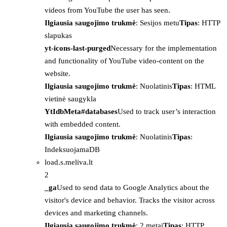
videos from YouTube the user has seen.
Ilgiausia saugojimo trukmė
: Sesijos metu
Tipas
: HTTP
slapukas
yt-icons-last-purged
Necessary for the implementation
and functionality of YouTube video-content on the
website.
Ilgiausia saugojimo trukmė
: Nuolatinis
Tipas
: HTML
vietinė saugykla
YtIdbMeta#databases
Used to track user’s interaction
with embedded content.
Ilgiausia saugojimo trukmė
: Nuolatinis
Tipas
:
IndeksuojamaDB
load.s.meliva.lt
2
_ga
Used to send data to Google Analytics about the
visitor's device and behavior. Tracks the visitor across
devices and marketing channels.
Ilgiausia saugojimo trukmė
: 2 metai
Tipas
: HTTP