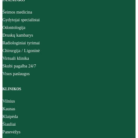
PASLAUGOS
Šeimos medicina
Gydytojai specialistai
Odontologija
Druskų kambarys
Radiologiniai tyrimai
Chirurgija / Ligoninė
Virtuali klinika
Skubi pagalba 24/7
Visos paslaugos
KLINIKOS
Vilnius
Kaunas
Klaipėda
Šiauliai
Panevėžys