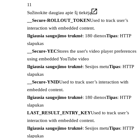
11
Sužinokite daugiau apie šį tiekėją
__Secure-ROLLOUT_TOKEN
Used to track user’s
interaction with embedded content.
Ilgiausia saugojimo trukmė
: 180 dienos
Tipas
: HTTP
slapukas
__Secure-YEC
Stores the user's video player preferences
using embedded YouTube video
Ilgiausia saugojimo trukmė
: Sesijos metu
Tipas
: HTTP
slapukas
__Secure-YNID
Used to track user’s interaction with
embedded content.
Ilgiausia saugojimo trukmė
: 180 dienos
Tipas
: HTTP
slapukas
LAST_RESULT_ENTRY_KEY
Used to track user’s
interaction with embedded content.
Ilgiausia saugojimo trukmė
: Sesijos metu
Tipas
: HTTP
slapukas