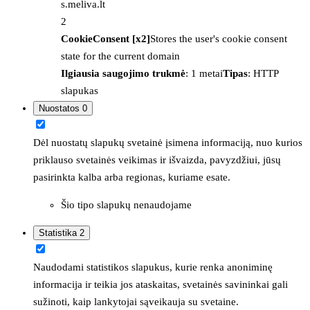
s.meliva.lt
2
CookieConsent [x2]
Stores the user's cookie consent
state for the current domain
Ilgiausia saugojimo trukmė
: 1 metai
Tipas
: HTTP
slapukas
Nuostatos
0
Dėl nuostatų slapukų svetainė įsimena informaciją, nuo kurios
priklauso svetainės veikimas ir išvaizda, pavyzdžiui, jūsų
pasirinkta kalba arba regionas, kuriame esate.
Šio tipo slapukų nenaudojame
Statistika
2
Naudodami statistikos slapukus, kurie renka anoniminę
informacija ir teikia jos ataskaitas, svetainės savininkai gali
sužinoti, kaip lankytojai sąveikauja su svetaine.