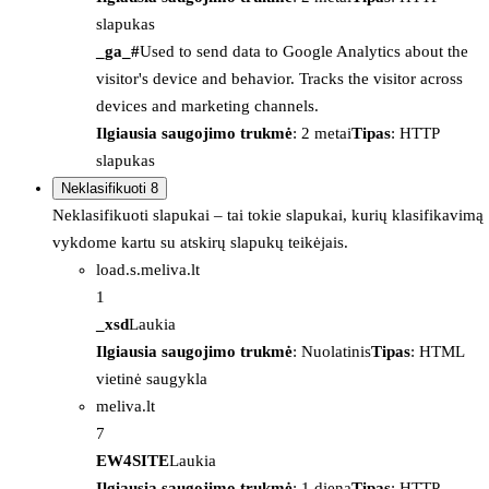
slapukas
_ga_#
Used to send data to Google Analytics about the
visitor's device and behavior. Tracks the visitor across
devices and marketing channels.
Ilgiausia saugojimo trukmė
: 2 metai
Tipas
: HTTP
slapukas
Neklasifikuoti
8
Neklasifikuoti slapukai – tai tokie slapukai, kurių klasifikavimą
vykdome kartu su atskirų slapukų teikėjais.
load.s.meliva.lt
1
_xsd
Laukia
Ilgiausia saugojimo trukmė
: Nuolatinis
Tipas
: HTML
vietinė saugykla
meliva.lt
7
EW4SITE
Laukia
Ilgiausia saugojimo trukmė
: 1 diena
Tipas
: HTTP