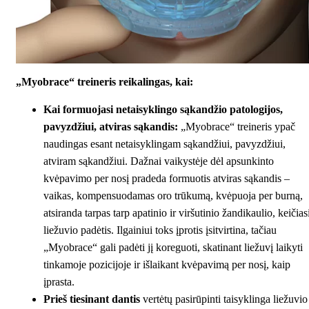
„Myobrace“ treineris reikalingas, kai:
Kai formuojasi netaisyklingo sąkandžio patologijos,
pavyzdžiui, atviras sąkandis:
„Myobrace“ treineris ypač
naudingas esant netaisyklingam sąkandžiui, pavyzdžiui,
atviram sąkandžiui. Dažnai vaikystėje dėl apsunkinto
kvėpavimo per nosį pradeda formuotis atviras sąkandis –
vaikas, kompensuodamas oro trūkumą, kvėpuoja per burną,
atsiranda tarpas tarp apatinio ir viršutinio žandikaulio, keičias
liežuvio padėtis. Ilgainiui toks įprotis įsitvirtina, tačiau
„Myobrace“ gali padėti jį koreguoti, skatinant liežuvį laikyti
tinkamoje pozicijoje ir išlaikant kvėpavimą per nosį, kaip
įprasta.
Prieš tiesinant dantis
vertėtų pasirūpinti taisyklinga liežuvio