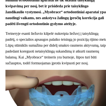
išimami ortodontiniai aparatai ne tik skatina taisyklingą
kvėpavimą per nosį, bet ir prisideda prie taisyklingo
žandikaulio vystymosi. „Myobrace“ ortodontiniai aparatai ypa
naudingi vaikams, nes ankstyva žalingų įpročių korekcija gali
padėti išvengti ortodontinio gydymo ateityje.
Treineryje esanti liežuvio kilpelė nukreipia liežuvį į taisyklingą
padėtį, o specialios apsaugos palaiko teisingą jo poziciją rijimo met
Lūpų stūmiklis sumažina per didelį smakro raumens aktyvumą, taip
padedant koreguoti netaisyklingą sukandimą ir atkurti raumenų
balansą. Kai „Myobrace“ treineris yra burnoje, lūpos turi būti
sučiauptos, todėl formuojamas įprotis kvėpuoti per nosį.