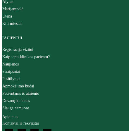
Alytus
Marijampolė
Utena
Kiti miestai
PACIENTUI
Registracija vizitui
Kaip tapti klinikos pacientu?
Naujienos
Straipsniai
Pasiūlymai
Apmokėjimo būdai
Pacientams iš užsienio
Dovanų kuponas
Slauga namuose
Apie mus
Kontaktai ir rekvizitai