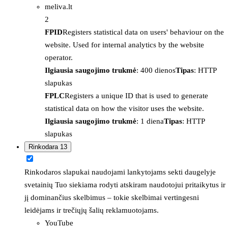
meliva.lt
2
FPID
Registers statistical data on users' behaviour on the
website. Used for internal analytics by the website
operator.
Ilgiausia saugojimo trukmė
: 400 dienos
Tipas
: HTTP
slapukas
FPLC
Registers a unique ID that is used to generate
statistical data on how the visitor uses the website.
Ilgiausia saugojimo trukmė
: 1 diena
Tipas
: HTTP
slapukas
Rinkodara
13
Rinkodaros slapukai naudojami lankytojams sekti daugelyje
svetainių Tuo siekiama rodyti atskiram naudotojui pritaikytus ir
jį dominančius skelbimus – tokie skelbimai vertingesni
leidėjams ir trečiųjų šalių reklamuotojams.
YouTube