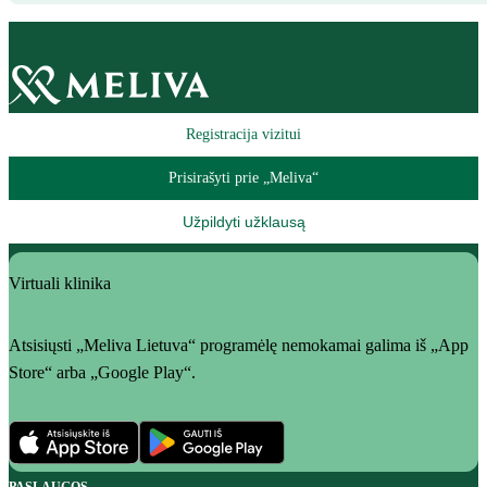
Registracija vizitui
Prisirašyti prie „Meliva“
Užpildyti užklausą
Virtuali klinika
Atsisiųsti „Meliva Lietuva“ programėlę nemokamai galima iš „App
Store“ arba „Google Play“.