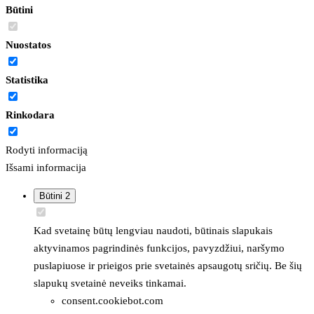
Būtini
Nuostatos
Statistika
Rinkodara
Rodyti informaciją
Išsami informacija
Būtini
2
Kad svetainę būtų lengviau naudoti, būtinais slapukais
aktyvinamos pagrindinės funkcijos, pavyzdžiui, naršymo
puslapiuose ir prieigos prie svetainės apsaugotų sričių. Be šių
slapukų svetainė neveiks tinkamai.
consent.cookiebot.com