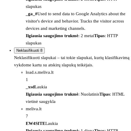
slapukas
_ga_#
Used to send data to Google Analytics about the
visitor's device and behavior. Tracks the visitor across
devices and marketing channels.
Ilgiausia saugojimo trukmė
: 2 metai
Tipas
: HTTP
slapukas
Neklasifikuoti
8
Neklasifikuoti slapukai – tai tokie slapukai, kurių klasifikavimą
vykdome kartu su atskirų slapukų teikėjais.
load.s.meliva.lt
1
_xsd
Laukia
Ilgiausia saugojimo trukmė
: Nuolatinis
Tipas
: HTML
vietinė saugykla
meliva.lt
7
EW4SITE
Laukia
Ilgiausia saugojimo trukmė
: 1 diena
Tipas
: HTTP