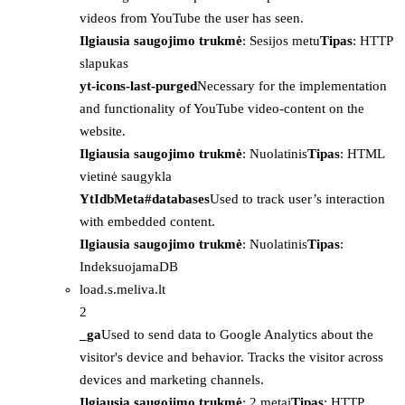
videos from YouTube the user has seen.
Ilgiausia saugojimo trukmė
: Sesijos metu
Tipas
: HTTP
slapukas
yt-icons-last-purged
Necessary for the implementation
and functionality of YouTube video-content on the
website.
Ilgiausia saugojimo trukmė
: Nuolatinis
Tipas
: HTML
vietinė saugykla
YtIdbMeta#databases
Used to track user’s interaction
with embedded content.
Ilgiausia saugojimo trukmė
: Nuolatinis
Tipas
:
IndeksuojamaDB
load.s.meliva.lt
2
_ga
Used to send data to Google Analytics about the
visitor's device and behavior. Tracks the visitor across
devices and marketing channels.
Ilgiausia saugojimo trukmė
: 2 metai
Tipas
: HTTP