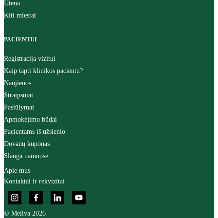
Utena
Kiti miestai
PACIENTUI
Registracija vizitui
Kaip tapti klinikos pacientu?
Naujienos
Straipsniai
Pasiūlymai
Apmokėjimo būdai
Pacientams iš užsienio
Dovanų kuponas
Slauga namuose
Apie mus
Kontaktai ir rekvizitai
© Meliva 2026