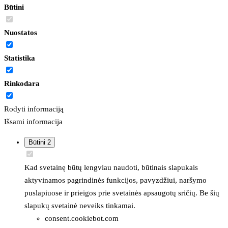
Būtini
Nuostatos
Statistika
Rinkodara
Rodyti informaciją
Išsami informacija
Būtini
2
Kad svetainę būtų lengviau naudoti, būtinais slapukais
aktyvinamos pagrindinės funkcijos, pavyzdžiui, naršymo
puslapiuose ir prieigos prie svetainės apsaugotų sričių. Be šių
slapukų svetainė neveiks tinkamai.
consent.cookiebot.com