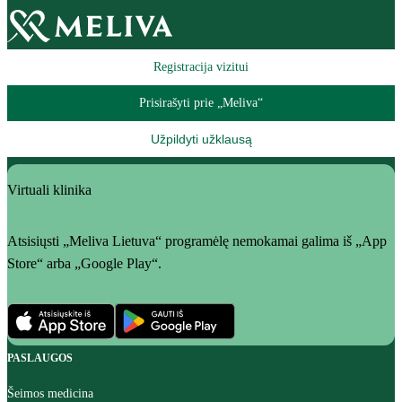
Registracija vizitui
Prisirašyti prie „Meliva“
Užpildyti užklausą
Virtuali klinika
Atsisiųsti „Meliva Lietuva“ programėlę nemokamai galima iš „App
Store“ arba „Google Play“.
PASLAUGOS
Šeimos medicina