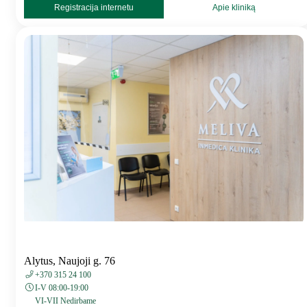
Registracija internetu
Apie kliniką
Alytus, Naujoji g. 76
+370 315 24 100
I-V 08:00-19:00
VI-VII Nedirbame