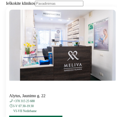
Ieškokite klinikos
Alytus, Jaunimo g. 22
+370 315 25 688
I-V 07:30-19:30
VI-VII Nedirbame