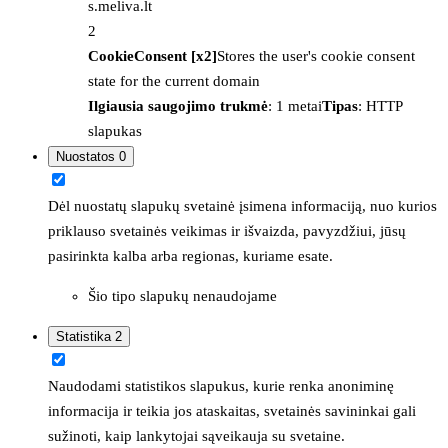
s.meliva.lt
2
CookieConsent [x2]
Stores the user's cookie consent
state for the current domain
Ilgiausia saugojimo trukmė
: 1 metai
Tipas
: HTTP
slapukas
Nuostatos
0
Dėl nuostatų slapukų svetainė įsimena informaciją, nuo kurios
priklauso svetainės veikimas ir išvaizda, pavyzdžiui, jūsų
pasirinkta kalba arba regionas, kuriame esate.
Šio tipo slapukų nenaudojame
Statistika
2
Naudodami statistikos slapukus, kurie renka anoniminę
informacija ir teikia jos ataskaitas, svetainės savininkai gali
sužinoti, kaip lankytojai sąveikauja su svetaine.