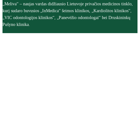
„Meliva“ – naujas vardas didžiausio Lietuvoje privačios medicinos tinklo,
kurį sudaro buvusios „InMedica“ šeimos klinikos, „Kardiolitos klinikos“,
„VIC odontologijos klinikos“, „Panevėžio odontologai“ bei Druskininkų
Pušyno klinika.