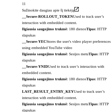
11
Sužinokite daugiau apie šį tiekėją
__Secure-ROLLOUT_TOKEN
Used to track user’s
interaction with embedded content.
Ilgiausia saugojimo trukmė
: 180 dienos
Tipas
: HTTP
slapukas
__Secure-YEC
Stores the user's video player preferences
using embedded YouTube video
Ilgiausia saugojimo trukmė
: Sesijos metu
Tipas
: HTTP
slapukas
__Secure-YNID
Used to track user’s interaction with
embedded content.
Ilgiausia saugojimo trukmė
: 180 dienos
Tipas
: HTTP
slapukas
LAST_RESULT_ENTRY_KEY
Used to track user’s
interaction with embedded content.
Ilgiausia saugojimo trukmė
: Sesijos metu
Tipas
: HTTP
slapukas