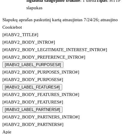
Ilgiausia saugojimo trukmė
: 1 diena
Tipas
: HTTP
slapukas
Slapukų aprašas paskutinį kartą atnaujintas 7/24/26; atnaujino
Cookiebot
[#IABV2_TITLE#]
[#IABV2_BODY_INTRO#]
[#IABV2_BODY_LEGITIMATE_INTEREST_INTRO#]
[#IABV2_BODY_PREFERENCE_INTRO#]
[#IABV2_LABEL_PURPOSES#]
[#IABV2_BODY_PURPOSES_INTRO#]
[#IABV2_BODY_PURPOSES#]
[#IABV2_LABEL_FEATURES#]
[#IABV2_BODY_FEATURES_INTRO#]
[#IABV2_BODY_FEATURES#]
[#IABV2_LABEL_PARTNERS#]
[#IABV2_BODY_PARTNERS_INTRO#]
[#IABV2_BODY_PARTNERS#]
Apie