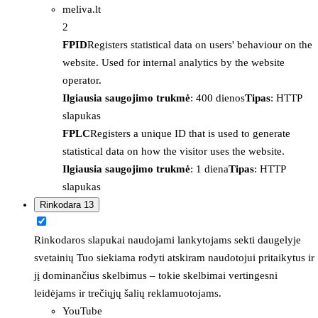
meliva.lt
2
FPID
Registers statistical data on users' behaviour on the
website. Used for internal analytics by the website
operator.
Ilgiausia saugojimo trukmė
: 400 dienos
Tipas
: HTTP
slapukas
FPLC
Registers a unique ID that is used to generate
statistical data on how the visitor uses the website.
Ilgiausia saugojimo trukmė
: 1 diena
Tipas
: HTTP
slapukas
Rinkodara
13
Rinkodaros slapukai naudojami lankytojams sekti daugelyje
svetainių Tuo siekiama rodyti atskiram naudotojui pritaikytus ir
jį dominančius skelbimus – tokie skelbimai vertingesni
leidėjams ir trečiųjų šalių reklamuotojams.
YouTube