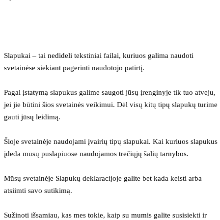
Slapukai – tai nedideli tekstiniai failai, kuriuos galima naudoti 
svetainėse siekiant pagerinti naudotojo patirtį.
Pagal įstatymą slapukus galime saugoti jūsų įrenginyje tik tuo atveju, 
jei jie būtini šios svetainės veikimui. Dėl visų kitų tipų slapukų turime 
gauti jūsų leidimą.
Šioje svetainėje naudojami įvairių tipų slapukai. Kai kuriuos slapukus 
įdeda mūsų puslapiuose naudojamos trečiųjų šalių tarnybos.
Mūsų svetainėje Slapukų deklaracijoje galite bet kada keisti arba 
atsiimti savo sutikimą.
Sužinoti išsamiau, kas mes tokie, kaip su mumis galite susisiekti ir 