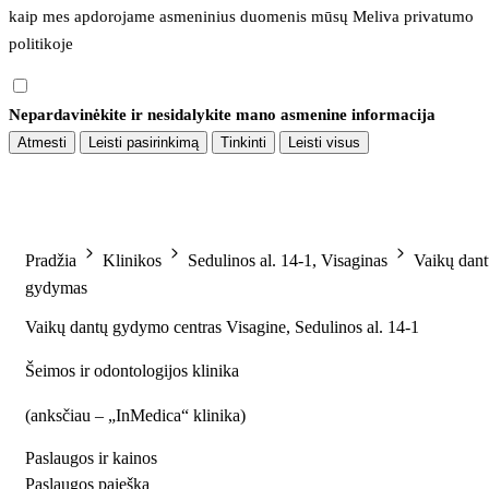
kaip mes apdorojame asmeninius duomenis mūsų 
Meliva privatumo 
politikoje
Nepardavinėkite ir nesidalykite mano asmenine informacija
Atmesti
Leisti pasirinkimą
Tinkinti
Leisti visus
Pradžia
Klinikos
Sedulinos al. 14-1, Visaginas
Vaikų dan
gydymas
Vaikų dantų gydymo centras Visagine, Sedulinos al. 14-1
Šeimos ir odontologijos klinika
(
anksčiau – „InMedica“ klinika
)
Paslaugos ir kainos
Paslaugos paieška