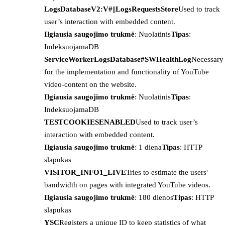
LogsDatabaseV2:V#||LogsRequestsStore
Used to track
user’s interaction with embedded content.
Ilgiausia saugojimo trukmė
: Nuolatinis
Tipas
:
IndeksuojamaDB
ServiceWorkerLogsDatabase#SWHealthLog
Necessary
for the implementation and functionality of YouTube
video-content on the website.
Ilgiausia saugojimo trukmė
: Nuolatinis
Tipas
:
IndeksuojamaDB
TESTCOOKIESENABLED
Used to track user’s
interaction with embedded content.
Ilgiausia saugojimo trukmė
: 1 diena
Tipas
: HTTP
slapukas
VISITOR_INFO1_LIVE
Tries to estimate the users'
bandwidth on pages with integrated YouTube videos.
Ilgiausia saugojimo trukmė
: 180 dienos
Tipas
: HTTP
slapukas
YSC
Registers a unique ID to keep statistics of what