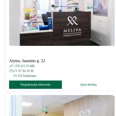
Alytus, Jaunimo g. 22
+370 315 25 688
I-V 07:30-19:30
VI-VII Nedirbame
Registracija internetu
Apie kliniką