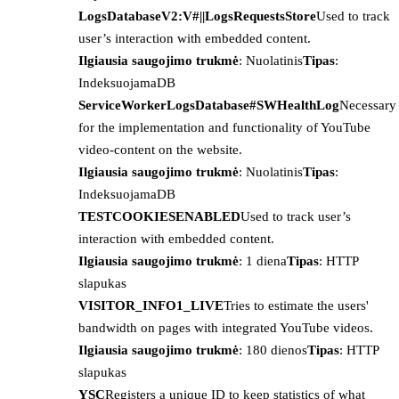
LogsDatabaseV2:V#||LogsRequestsStore
Used to track
user’s interaction with embedded content.
Ilgiausia saugojimo trukmė
: Nuolatinis
Tipas
:
IndeksuojamaDB
ServiceWorkerLogsDatabase#SWHealthLog
Necessary
for the implementation and functionality of YouTube
video-content on the website.
Ilgiausia saugojimo trukmė
: Nuolatinis
Tipas
:
IndeksuojamaDB
TESTCOOKIESENABLED
Used to track user’s
interaction with embedded content.
Ilgiausia saugojimo trukmė
: 1 diena
Tipas
: HTTP
slapukas
VISITOR_INFO1_LIVE
Tries to estimate the users'
bandwidth on pages with integrated YouTube videos.
Ilgiausia saugojimo trukmė
: 180 dienos
Tipas
: HTTP
slapukas
YSC
Registers a unique ID to keep statistics of what