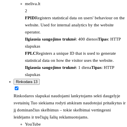
meliva.lt
2
FPID
Registers statistical data on users' behaviour on the
website. Used for internal analytics by the website
operator.
Ilgiausia saugojimo trukmė
: 400 dienos
Tipas
: HTTP
slapukas
FPLC
Registers a unique ID that is used to generate
statistical data on how the visitor uses the website.
Ilgiausia saugojimo trukmė
: 1 diena
Tipas
: HTTP
slapukas
Rinkodara
13
Rinkodaros slapukai naudojami lankytojams sekti daugelyje
svetainių Tuo siekiama rodyti atskiram naudotojui pritaikytus ir
jį dominančius skelbimus – tokie skelbimai vertingesni
leidėjams ir trečiųjų šalių reklamuotojams.
YouTube