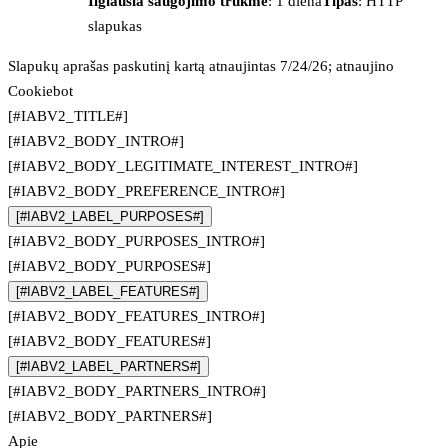
Ilgiausia saugojimo trukmė
: 1 diena
Tipas
: HTTP
slapukas
Slapukų aprašas paskutinį kartą atnaujintas 7/24/26; atnaujino
Cookiebot
[#IABV2_TITLE#]
[#IABV2_BODY_INTRO#]
[#IABV2_BODY_LEGITIMATE_INTEREST_INTRO#]
[#IABV2_BODY_PREFERENCE_INTRO#]
[#IABV2_LABEL_PURPOSES#]
[#IABV2_BODY_PURPOSES_INTRO#]
[#IABV2_BODY_PURPOSES#]
[#IABV2_LABEL_FEATURES#]
[#IABV2_BODY_FEATURES_INTRO#]
[#IABV2_BODY_FEATURES#]
[#IABV2_LABEL_PARTNERS#]
[#IABV2_BODY_PARTNERS_INTRO#]
[#IABV2_BODY_PARTNERS#]
Apie