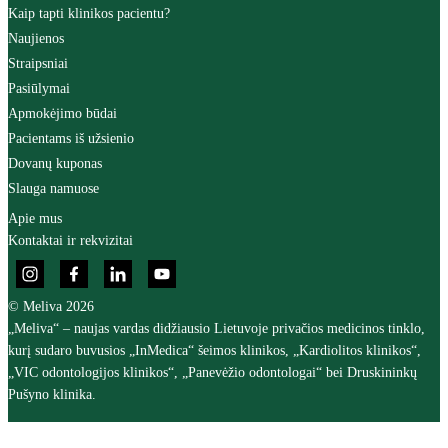
Kaip tapti klinikos pacientu?
Naujienos
Straipsniai
Pasiūlymai
Apmokėjimo būdai
Pacientams iš užsienio
Dovanų kuponas
Slauga namuose
Apie mus
Kontaktai ir rekvizitai
© Meliva 2026
„Meliva“ – naujas vardas didžiausio Lietuvoje privačios medicinos tinklo,
kurį sudaro buvusios „InMedica“ šeimos klinikos, „Kardiolitos klinikos“,
„VIC odontologijos klinikos“, „Panevėžio odontologai“ bei Druskininkų
Pušyno klinika.