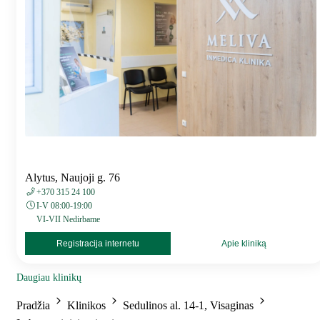
Alytus, Naujoji g. 76
+370 315 24 100
I-V 08:00-19:00
VI-VII Nedirbame
Registracija internetu
Apie kliniką
Daugiau klinikų
Pradžia
Klinikos
Sedulinos al. 14-1, Visaginas