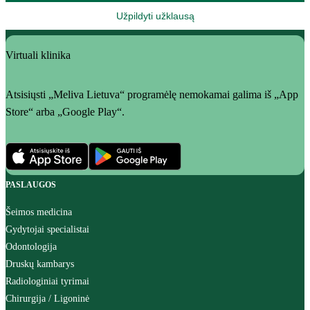
Užpildyti užklausą
Virtuali klinika
Atsisiųsti „Meliva Lietuva“ programėlę nemokamai galima iš „App
Store“ arba „Google Play“.
PASLAUGOS
Šeimos medicina
Gydytojai specialistai
Odontologija
Druskų kambarys
Radiologiniai tyrimai
Chirurgija / Ligoninė