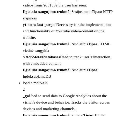
videos from YouTube the user has seen.
Ilgiausia saugojimo trukmė
: Sesijos metu
Tipas
: HTTP
slapukas
yt-icons-last-purged
Necessary for the implementation
and functionality of YouTube video-content on the
website.
Ilgiausia saugojimo trukmė
: Nuolatinis
Tipas
: HTML
vietinė saugykla
YtIdbMeta#databases
Used to track user’s interaction
with embedded content.
Ilgiausia saugojimo trukmė
: Nuolatinis
Tipas
:
IndeksuojamaDB
load.s.meliva.lt
2
_ga
Used to send data to Google Analytics about the
visitor's device and behavior. Tracks the visitor across
devices and marketing channels.
Ilgiausia saugojimo trukmė
: 2 metai
Tipas
: HTTP