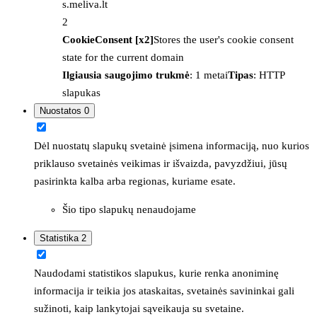
s.meliva.lt
2
CookieConsent [x2]
Stores the user's cookie consent
state for the current domain
Ilgiausia saugojimo trukmė
: 1 metai
Tipas
: HTTP
slapukas
Nuostatos
0
Dėl nuostatų slapukų svetainė įsimena informaciją, nuo kurios
priklauso svetainės veikimas ir išvaizda, pavyzdžiui, jūsų
pasirinkta kalba arba regionas, kuriame esate.
Šio tipo slapukų nenaudojame
Statistika
2
Naudodami statistikos slapukus, kurie renka anoniminę
informacija ir teikia jos ataskaitas, svetainės savininkai gali
sužinoti, kaip lankytojai sąveikauja su svetaine.