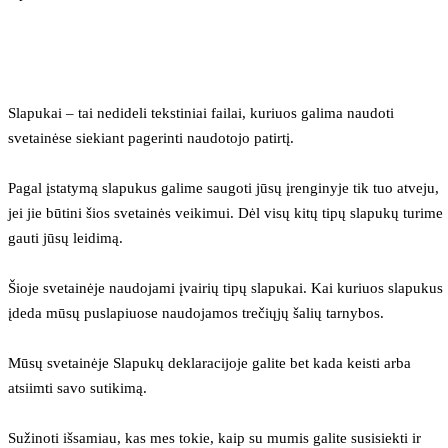
Slapukai – tai nedideli tekstiniai failai, kuriuos galima naudoti 
svetainėse siekiant pagerinti naudotojo patirtį.
Pagal įstatymą slapukus galime saugoti jūsų įrenginyje tik tuo atveju, 
jei jie būtini šios svetainės veikimui. Dėl visų kitų tipų slapukų turime 
gauti jūsų leidimą.
Šioje svetainėje naudojami įvairių tipų slapukai. Kai kuriuos slapukus 
įdeda mūsų puslapiuose naudojamos trečiųjų šalių tarnybos.
Mūsų svetainėje Slapukų deklaracijoje galite bet kada keisti arba 
atsiimti savo sutikimą.
Sužinoti išsamiau, kas mes tokie, kaip su mumis galite susisiekti ir 