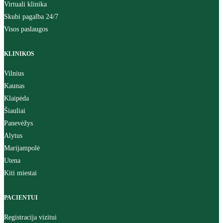
Virtuali klinika
Skubi pagalba 24/7
Visos paslaugos
KLINIKOS
Vilnius
Kaunas
Klaipėda
Šiauliai
Panevėžys
Alytus
Marijampolė
Utena
Kiti miestai
PACIENTUI
Registracija vizitui