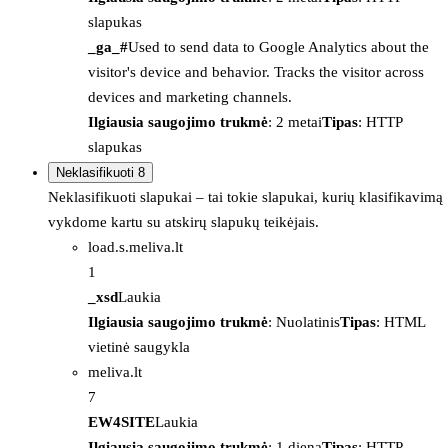
slapukas
_ga_#
Used to send data to Google Analytics about the
visitor's device and behavior. Tracks the visitor across
devices and marketing channels.
Ilgiausia saugojimo trukmė
: 2 metai
Tipas
: HTTP
slapukas
Neklasifikuoti
8
Neklasifikuoti slapukai – tai tokie slapukai, kurių klasifikavimą
vykdome kartu su atskirų slapukų teikėjais.
load.s.meliva.lt
1
_xsd
Laukia
Ilgiausia saugojimo trukmė
: Nuolatinis
Tipas
: HTML
vietinė saugykla
meliva.lt
7
EW4SITE
Laukia
Ilgiausia saugojimo trukmė
: 1 diena
Tipas
: HTTP