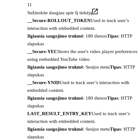
11
Sužinokite daugiau apie šį tiekėją
__Secure-ROLLOUT_TOKEN
Used to track user’s
interaction with embedded content.
Ilgiausia saugojimo trukmė
: 180 dienos
Tipas
: HTTP
slapukas
__Secure-YEC
Stores the user's video player preferences
using embedded YouTube video
Ilgiausia saugojimo trukmė
: Sesijos metu
Tipas
: HTTP
slapukas
__Secure-YNID
Used to track user’s interaction with
embedded content.
Ilgiausia saugojimo trukmė
: 180 dienos
Tipas
: HTTP
slapukas
LAST_RESULT_ENTRY_KEY
Used to track user’s
interaction with embedded content.
Ilgiausia saugojimo trukmė
: Sesijos metu
Tipas
: HTTP
slapukas