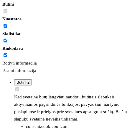
Būtini
Nuostatos
Statistika
Rinkodara
Rodyti informaciją
Išsami informacija
Būtini
2
Kad svetainę būtų lengviau naudoti, būtinais slapukais
aktyvinamos pagrindinės funkcijos, pavyzdžiui, naršymo
puslapiuose ir prieigos prie svetainės apsaugotų sričių. Be šių
slapukų svetainė neveiks tinkamai.
consent.cookiebot.com