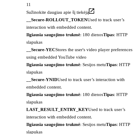
11
Sužinokite daugiau apie šį tiekėją
__Secure-ROLLOUT_TOKEN
Used to track user’s
interaction with embedded content.
Ilgiausia saugojimo trukmė
: 180 dienos
Tipas
: HTTP
slapukas
__Secure-YEC
Stores the user's video player preferences
using embedded YouTube video
Ilgiausia saugojimo trukmė
: Sesijos metu
Tipas
: HTTP
slapukas
__Secure-YNID
Used to track user’s interaction with
embedded content.
Ilgiausia saugojimo trukmė
: 180 dienos
Tipas
: HTTP
slapukas
LAST_RESULT_ENTRY_KEY
Used to track user’s
interaction with embedded content.
Ilgiausia saugojimo trukmė
: Sesijos metu
Tipas
: HTTP
slapukas