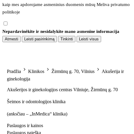
kaip mes apdorojame asmeninius duomenis mūsų 
Meliva privatumo 
politikoje
Nepardavinėkite ir nesidalykite mano asmenine informacija
Atmesti
Leisti pasirinkimą
Tinkinti
Leisti visus
Pradžia
Klinikos
Žirmūnų g. 70, Vilnius
Akušerija ir
ginekologija
Akušerijos ir ginekologijos centras Vilniuje, Žirmūnų g. 70
Šeimos ir odontologijos klinika
(
anksčiau – „InMedica“ klinika
)
Paslaugos ir kainos
Paslaugos paieška