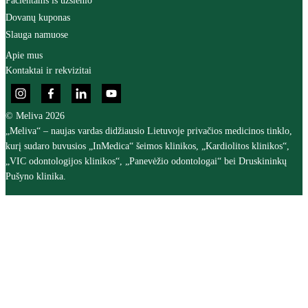
Pacientams iš užsienio
Dovanų kuponas
Slauga namuose
Apie mus
Kontaktai ir rekvizitai
© Meliva 2026
„Meliva“ – naujas vardas didžiausio Lietuvoje privačios medicinos tinklo,
kurį sudaro buvusios „InMedica“ šeimos klinikos, „Kardiolitos klinikos“,
„VIC odontologijos klinikos“, „Panevėžio odontologai“ bei Druskininkų
Pušyno klinika.