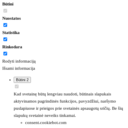
Būtini
Nuostatos
Statistika
Rinkodara
Rodyti informaciją
Išsami informacija
Būtini
2
Kad svetainę būtų lengviau naudoti, būtinais slapukais
aktyvinamos pagrindinės funkcijos, pavyzdžiui, naršymo
puslapiuose ir prieigos prie svetainės apsaugotų sričių. Be šių
slapukų svetainė neveiks tinkamai.
consent.cookiebot.com