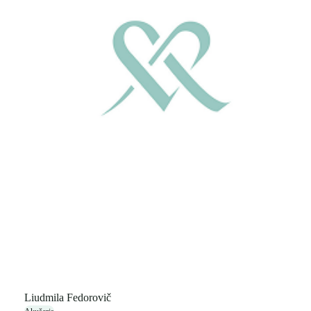
Liudmila Fedorovič