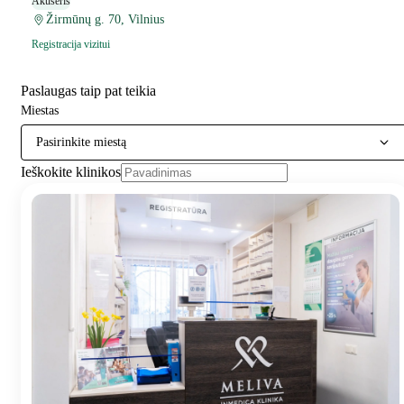
Akušeris
Žirmūnų g. 70, Vilnius
Registracija vizitui
Paslaugas taip pat teikia
Miestas
Pasirinkite miestą
Ieškokite klinikos