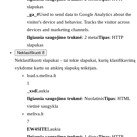
slapukas
_ga_#
Used to send data to Google Analytics about the
visitor's device and behavior. Tracks the visitor across
devices and marketing channels.
Ilgiausia saugojimo trukmė
: 2 metai
Tipas
: HTTP
slapukas
Neklasifikuoti
8
Neklasifikuoti slapukai – tai tokie slapukai, kurių klasifikavimą
vykdome kartu su atskirų slapukų teikėjais.
load.s.meliva.lt
1
_xsd
Laukia
Ilgiausia saugojimo trukmė
: Nuolatinis
Tipas
: HTML
vietinė saugykla
meliva.lt
7
EW4SITE
Laukia
Ilgiausia saugojimo trukmė
: 1 diena
Tipas
: HTTP