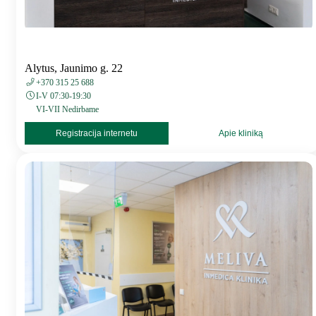
Alytus, Jaunimo g. 22
+370 315 25 688
I-V 07:30-19:30
VI-VII Nedirbame
Registracija internetu
Apie kliniką