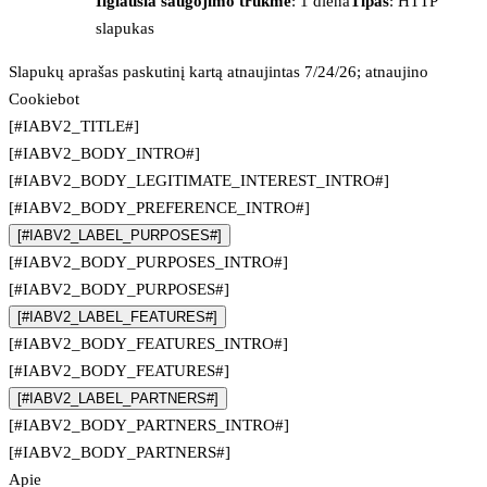
Ilgiausia saugojimo trukmė
: 1 diena
Tipas
: HTTP
slapukas
Slapukų aprašas paskutinį kartą atnaujintas 7/24/26; atnaujino
Cookiebot
[#IABV2_TITLE#]
[#IABV2_BODY_INTRO#]
[#IABV2_BODY_LEGITIMATE_INTEREST_INTRO#]
[#IABV2_BODY_PREFERENCE_INTRO#]
[#IABV2_LABEL_PURPOSES#]
[#IABV2_BODY_PURPOSES_INTRO#]
[#IABV2_BODY_PURPOSES#]
[#IABV2_LABEL_FEATURES#]
[#IABV2_BODY_FEATURES_INTRO#]
[#IABV2_BODY_FEATURES#]
[#IABV2_LABEL_PARTNERS#]
[#IABV2_BODY_PARTNERS_INTRO#]
[#IABV2_BODY_PARTNERS#]
Apie