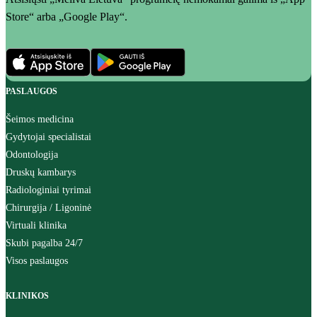
Store“ arba „Google Play“.
PASLAUGOS
Šeimos medicina
Gydytojai specialistai
Odontologija
Druskų kambarys
Radiologiniai tyrimai
Chirurgija / Ligoninė
Virtuali klinika
Skubi pagalba 24/7
Visos paslaugos
KLINIKOS