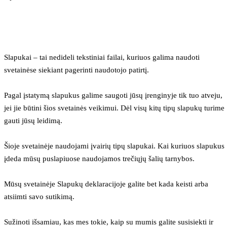
Slapukai – tai nedideli tekstiniai failai, kuriuos galima naudoti 
svetainėse siekiant pagerinti naudotojo patirtį.
Pagal įstatymą slapukus galime saugoti jūsų įrenginyje tik tuo atveju, 
jei jie būtini šios svetainės veikimui. Dėl visų kitų tipų slapukų turime 
gauti jūsų leidimą.
Šioje svetainėje naudojami įvairių tipų slapukai. Kai kuriuos slapukus 
įdeda mūsų puslapiuose naudojamos trečiųjų šalių tarnybos.
Mūsų svetainėje Slapukų deklaracijoje galite bet kada keisti arba 
atsiimti savo sutikimą.
Sužinoti išsamiau, kas mes tokie, kaip su mumis galite susisiekti ir 