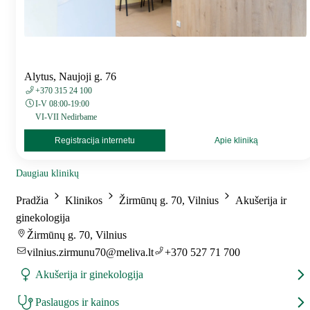
Alytus, Naujoji g. 76
+370 315 24 100
I-V 08:00-19:00
VI-VII Nedirbame
Registracija internetu
Apie kliniką
Daugiau klinikų
Pradžia
Klinikos
Žirmūnų g. 70, Vilnius
Akušerija ir
ginekologija
Žirmūnų g. 70, Vilnius
vilnius.zirmunu70@meliva.lt
+370 527 71 700
Akušerija ir ginekologija
Paslaugos ir kainos