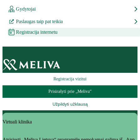
Gydytojai
Paslaugas taip pat teikia
Registracija internetu
Registracija vizitui
Prisirašyti prie „Meliva“
Užpildyti užklausą
Virtuali klinika
Atsisiųsti „Meliva Lietuva“ programėlę nemokamai galima iš „App