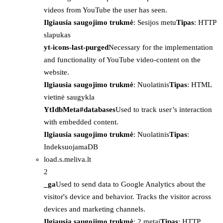
videos from YouTube the user has seen.
Ilgiausia saugojimo trukmė
: Sesijos metu
Tipas
: HTTP
slapukas
yt-icons-last-purged
Necessary for the implementation
and functionality of YouTube video-content on the
website.
Ilgiausia saugojimo trukmė
: Nuolatinis
Tipas
: HTML
vietinė saugykla
YtIdbMeta#databases
Used to track user’s interaction
with embedded content.
Ilgiausia saugojimo trukmė
: Nuolatinis
Tipas
:
IndeksuojamaDB
load.s.meliva.lt
2
_ga
Used to send data to Google Analytics about the
visitor's device and behavior. Tracks the visitor across
devices and marketing channels.
Ilgiausia saugojimo trukmė
: 2 metai
Tipas
: HTTP