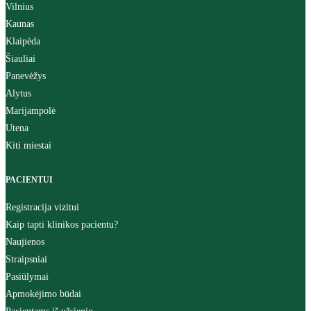
Vilnius
Kaunas
Klaipėda
Šiauliai
Panevėžys
Alytus
Marijampolė
Utena
Kiti miestai
PACIENTUI
Registracija vizitui
Kaip tapti klinikos pacientu?
Naujienos
Straipsniai
Pasiūlymai
Apmokėjimo būdai