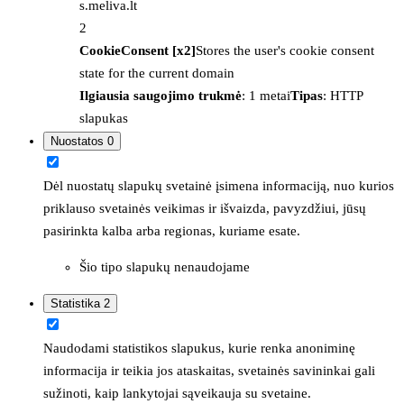
s.meliva.lt
2
CookieConsent [x2]
Stores the user's cookie consent
state for the current domain
Ilgiausia saugojimo trukmė
: 1 metai
Tipas
: HTTP
slapukas
Nuostatos
0
Dėl nuostatų slapukų svetainė įsimena informaciją, nuo kurios
priklauso svetainės veikimas ir išvaizda, pavyzdžiui, jūsų
pasirinkta kalba arba regionas, kuriame esate.
Šio tipo slapukų nenaudojame
Statistika
2
Naudodami statistikos slapukus, kurie renka anoniminę
informacija ir teikia jos ataskaitas, svetainės savininkai gali
sužinoti, kaip lankytojai sąveikauja su svetaine.