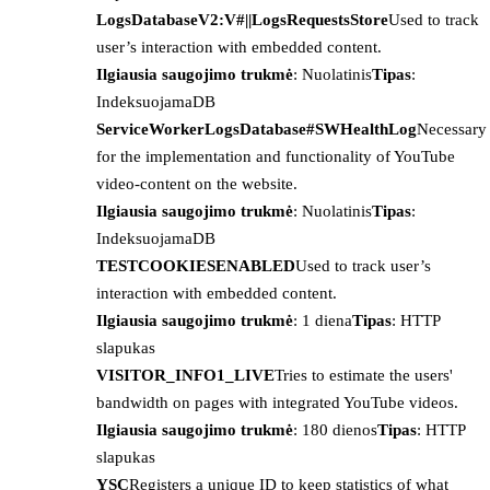
LogsDatabaseV2:V#||LogsRequestsStore
Used to track
user’s interaction with embedded content.
Ilgiausia saugojimo trukmė
: Nuolatinis
Tipas
:
IndeksuojamaDB
ServiceWorkerLogsDatabase#SWHealthLog
Necessary
for the implementation and functionality of YouTube
video-content on the website.
Ilgiausia saugojimo trukmė
: Nuolatinis
Tipas
:
IndeksuojamaDB
TESTCOOKIESENABLED
Used to track user’s
interaction with embedded content.
Ilgiausia saugojimo trukmė
: 1 diena
Tipas
: HTTP
slapukas
VISITOR_INFO1_LIVE
Tries to estimate the users'
bandwidth on pages with integrated YouTube videos.
Ilgiausia saugojimo trukmė
: 180 dienos
Tipas
: HTTP
slapukas
YSC
Registers a unique ID to keep statistics of what