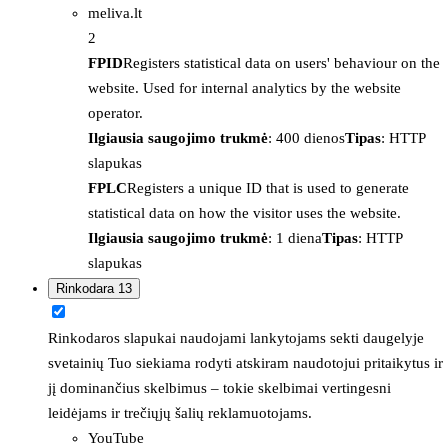
meliva.lt
2
FPID
Registers statistical data on users' behaviour on the
website. Used for internal analytics by the website
operator.
Ilgiausia saugojimo trukmė
: 400 dienos
Tipas
: HTTP
slapukas
FPLC
Registers a unique ID that is used to generate
statistical data on how the visitor uses the website.
Ilgiausia saugojimo trukmė
: 1 diena
Tipas
: HTTP
slapukas
Rinkodara
13
Rinkodaros slapukai naudojami lankytojams sekti daugelyje
svetainių Tuo siekiama rodyti atskiram naudotojui pritaikytus ir
jį dominančius skelbimus – tokie skelbimai vertingesni
leidėjams ir trečiųjų šalių reklamuotojams.
YouTube