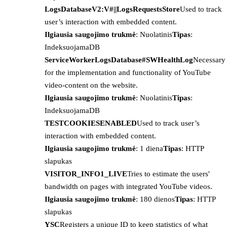
LogsDatabaseV2:V#||LogsRequestsStore
Used to track
user’s interaction with embedded content.
Ilgiausia saugojimo trukmė
: Nuolatinis
Tipas
:
IndeksuojamaDB
ServiceWorkerLogsDatabase#SWHealthLog
Necessary
for the implementation and functionality of YouTube
video-content on the website.
Ilgiausia saugojimo trukmė
: Nuolatinis
Tipas
:
IndeksuojamaDB
TESTCOOKIESENABLED
Used to track user’s
interaction with embedded content.
Ilgiausia saugojimo trukmė
: 1 diena
Tipas
: HTTP
slapukas
VISITOR_INFO1_LIVE
Tries to estimate the users'
bandwidth on pages with integrated YouTube videos.
Ilgiausia saugojimo trukmė
: 180 dienos
Tipas
: HTTP
slapukas
YSC
Registers a unique ID to keep statistics of what