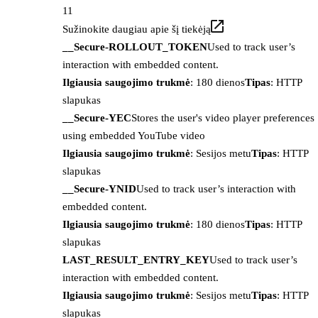
11
Sužinokite daugiau apie šį tiekėją
__Secure-ROLLOUT_TOKEN
Used to track user’s
interaction with embedded content.
Ilgiausia saugojimo trukmė
: 180 dienos
Tipas
: HTTP
slapukas
__Secure-YEC
Stores the user's video player preferences
using embedded YouTube video
Ilgiausia saugojimo trukmė
: Sesijos metu
Tipas
: HTTP
slapukas
__Secure-YNID
Used to track user’s interaction with
embedded content.
Ilgiausia saugojimo trukmė
: 180 dienos
Tipas
: HTTP
slapukas
LAST_RESULT_ENTRY_KEY
Used to track user’s
interaction with embedded content.
Ilgiausia saugojimo trukmė
: Sesijos metu
Tipas
: HTTP
slapukas