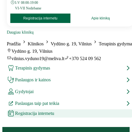
I-V 08:00-19:00
VI-VII Nedirbame
Registracija internetu
Apie kliniką
Daugiau klinikų
Pradžia
Klinikos
Vydūno g. 19, Vilnius
Terapinis gydyma
Vydūno g. 19, Vilnius
vilnius.vyduno19@meliva.lt
+370 524 09 562
Terapinis gydymas
Paslaugos ir kainos
Gydytojai
Paslaugas taip pat teikia
Registracija internetu