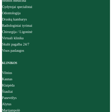
Šeimos medicina
Gydytojai specialistai
Odontologija
Druskų kambarys
Radiologiniai tyrimai
Chirurgija / Ligoninė
Virtuali klinika
Skubi pagalba 24/7
Visos paslaugos
KLINIKOS
Vilnius
Kaunas
Klaipėda
Šiauliai
Panevėžys
Alytus
Marijampolė