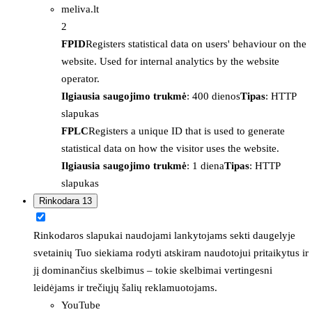
meliva.lt
2
FPID
Registers statistical data on users' behaviour on the
website. Used for internal analytics by the website
operator.
Ilgiausia saugojimo trukmė
: 400 dienos
Tipas
: HTTP
slapukas
FPLC
Registers a unique ID that is used to generate
statistical data on how the visitor uses the website.
Ilgiausia saugojimo trukmė
: 1 diena
Tipas
: HTTP
slapukas
Rinkodara
13
Rinkodaros slapukai naudojami lankytojams sekti daugelyje
svetainių Tuo siekiama rodyti atskiram naudotojui pritaikytus ir
jį dominančius skelbimus – tokie skelbimai vertingesni
leidėjams ir trečiųjų šalių reklamuotojams.
YouTube