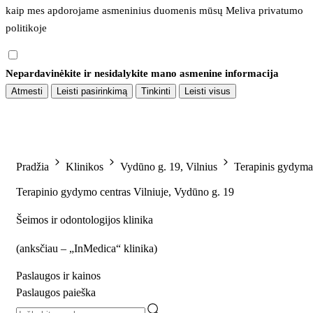
kaip mes apdorojame asmeninius duomenis mūsų 
Meliva privatumo 
politikoje
Nepardavinėkite ir nesidalykite mano asmenine informacija
Atmesti
Leisti pasirinkimą
Tinkinti
Leisti visus
Pradžia
Klinikos
Vydūno g. 19, Vilnius
Terapinis gydyma
Terapinio gydymo centras Vilniuje, Vydūno g. 19
Šeimos ir odontologijos klinika
(
anksčiau – „InMedica“ klinika
)
Paslaugos ir kainos
Paslaugos paieška