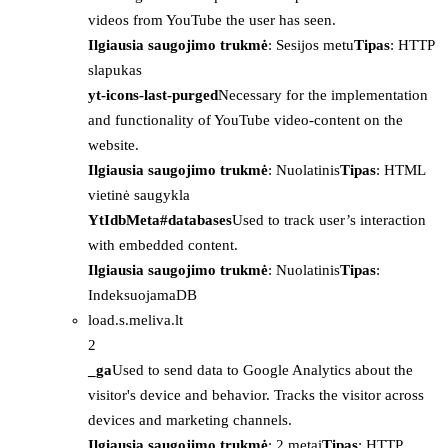
videos from YouTube the user has seen.
Ilgiausia saugojimo trukmė
: Sesijos metu
Tipas
: HTTP
slapukas
yt-icons-last-purged
Necessary for the implementation
and functionality of YouTube video-content on the
website.
Ilgiausia saugojimo trukmė
: Nuolatinis
Tipas
: HTML
vietinė saugykla
YtIdbMeta#databases
Used to track user’s interaction
with embedded content.
Ilgiausia saugojimo trukmė
: Nuolatinis
Tipas
:
IndeksuojamaDB
load.s.meliva.lt
2
_ga
Used to send data to Google Analytics about the
visitor's device and behavior. Tracks the visitor across
devices and marketing channels.
Ilgiausia saugojimo trukmė
: 2 metai
Tipas
: HTTP