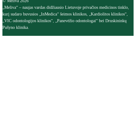
© Meliva 2026
„Meliva“ – naujas vardas didžiausio Lietuvoje privačios medicinos tinklo,
kurį sudaro buvusios „InMedica“ šeimos klinikos, „Kardiolitos klinikos“,
„VIC odontologijos klinikos“, „Panevėžio odontologai“ bei Druskininkų
Pušyno klinika.