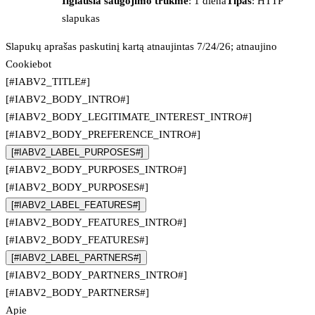
Ilgiausia saugojimo trukmė
: 1 diena
Tipas
: HTTP
slapukas
Slapukų aprašas paskutinį kartą atnaujintas 7/24/26; atnaujino
Cookiebot
[#IABV2_TITLE#]
[#IABV2_BODY_INTRO#]
[#IABV2_BODY_LEGITIMATE_INTEREST_INTRO#]
[#IABV2_BODY_PREFERENCE_INTRO#]
[#IABV2_LABEL_PURPOSES#]
[#IABV2_BODY_PURPOSES_INTRO#]
[#IABV2_BODY_PURPOSES#]
[#IABV2_LABEL_FEATURES#]
[#IABV2_BODY_FEATURES_INTRO#]
[#IABV2_BODY_FEATURES#]
[#IABV2_LABEL_PARTNERS#]
[#IABV2_BODY_PARTNERS_INTRO#]
[#IABV2_BODY_PARTNERS#]
Apie