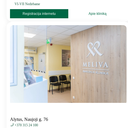
VI-VII Nedirbame
Registracija internetu
Apie kliniką
Alytus, Naujoji g. 76
+370 315 24 100