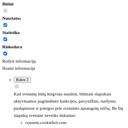
Būtini
Nuostatos
Statistika
Rinkodara
Rodyti informaciją
Išsami informacija
Būtini
2
Kad svetainę būtų lengviau naudoti, būtinais slapukais
aktyvinamos pagrindinės funkcijos, pavyzdžiui, naršymo
puslapiuose ir prieigos prie svetainės apsaugotų sričių. Be šių
slapukų svetainė neveiks tinkamai.
consent.cookiebot.com