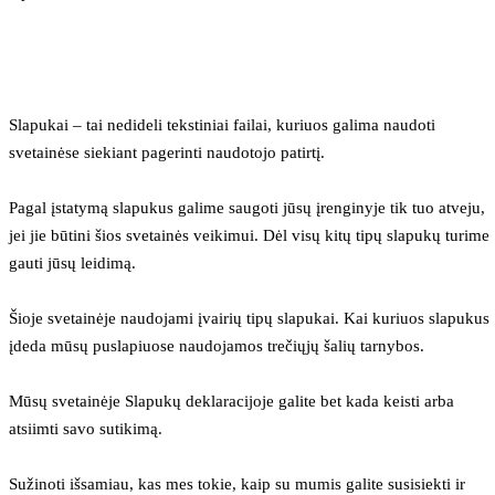
Slapukai – tai nedideli tekstiniai failai, kuriuos galima naudoti 
svetainėse siekiant pagerinti naudotojo patirtį.
Pagal įstatymą slapukus galime saugoti jūsų įrenginyje tik tuo atveju, 
jei jie būtini šios svetainės veikimui. Dėl visų kitų tipų slapukų turime 
gauti jūsų leidimą.
Šioje svetainėje naudojami įvairių tipų slapukai. Kai kuriuos slapukus 
įdeda mūsų puslapiuose naudojamos trečiųjų šalių tarnybos.
Mūsų svetainėje Slapukų deklaracijoje galite bet kada keisti arba 
atsiimti savo sutikimą.
Sužinoti išsamiau, kas mes tokie, kaip su mumis galite susisiekti ir 