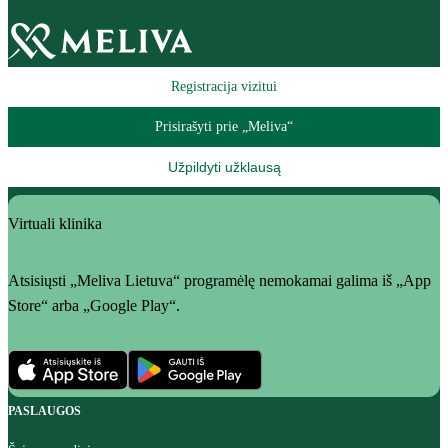
Registracija vizitui
Prisirašyti prie „Meliva“
Užpildyti užklausą
Virtuali klinika
Atsisiųsti „Meliva Lietuva“ programėlę nemokamai galima iš „App
Store“ arba „Google Play“.
PASLAUGOS