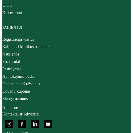
Utena
Kiti miestai
PACIENTUI
Registracija vizitui
Kaip tapti klinikos pacientu?
Naujienos
Straipsniai
Pasiūlymai
Apmokėjimo būdai
Pacientams iš užsienio
Dovanų kuponas
Slauga namuose
Apie mus
Kontaktai ir rekvizitai