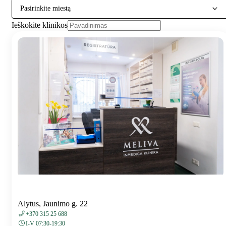
Pasirinkite miestą
Ieškokite klinikos
Alytus, Jaunimo g. 22
+370 315 25 688
I-V 07:30-19:30