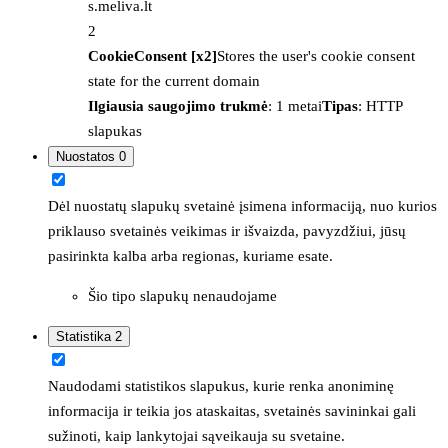
s.meliva.lt
2
CookieConsent [x2]
Stores the user's cookie consent
state for the current domain
Ilgiausia saugojimo trukmė
: 1 metai
Tipas
: HTTP
slapukas
Nuostatos
0
Dėl nuostatų slapukų svetainė įsimena informaciją, nuo kurios
priklauso svetainės veikimas ir išvaizda, pavyzdžiui, jūsų
pasirinkta kalba arba regionas, kuriame esate.
Šio tipo slapukų nenaudojame
Statistika
2
Naudodami statistikos slapukus, kurie renka anoniminę
informacija ir teikia jos ataskaitas, svetainės savininkai gali
sužinoti, kaip lankytojai sąveikauja su svetaine.